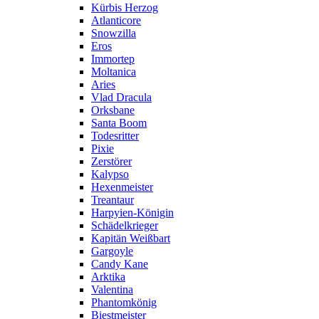
Kürbis Herzog
Atlanticore
Snowzilla
Eros
Immortep
Moltanica
Aries
Vlad Dracula
Orksbane
Santa Boom
Todesritter
Pixie
Zerstörer
Kalypso
Hexenmeister
Treantaur
Harpyien-Königin
Schädelkrieger
Kapitän Weißbart
Gargoyle
Candy Kane
Arktika
Valentina
Phantomkönig
Biestmeister