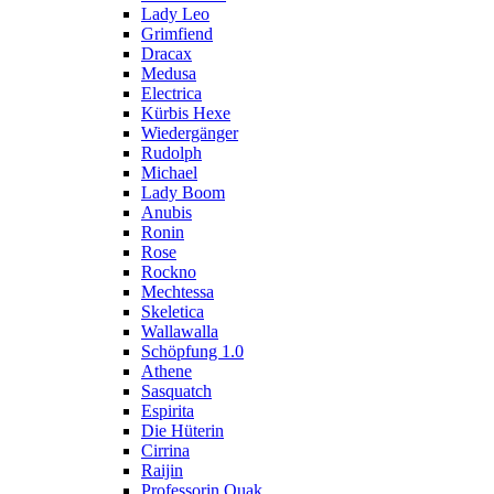
Lady Leo
Grimfiend
Dracax
Medusa
Electrica
Kürbis Hexe
Wiedergänger
Rudolph
Michael
Lady Boom
Anubis
Ronin
Rose
Rockno
Mechtessa
Skeletica
Wallawalla
Schöpfung 1.0
Athene
Sasquatch
Espirita
Die Hüterin
Cirrina
Raijin
Professorin Quak