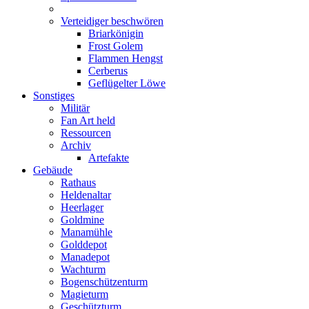
Verteidiger beschwören
Briarkönigin
Frost Golem
Flammen Hengst
Cerberus
Geflügelter Löwe
Sonstiges
Militär
Fan Art held
Ressourcen
Archiv
Artefakte
Gebäude
Rathaus
Heldenaltar
Heerlager
Goldmine
Manamühle
Golddepot
Manadepot
Wachturm
Bogenschützenturm
Magieturm
Geschützturm