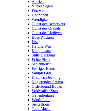
Antrieb
Vitaler Segen
Entzweien
Überleben
Wendigkeit
Gunst des Berserkers
Gunst des Orakels
Gunst des Heiligen
Böse Rüstung
List
Heftige Wut
Klingentanz
Stille Deckung
Echte Pietät
Seelenheiler
Feuriger Komet
Vampir Gral
Drachen Deckung
Negierendes Prisma
Orderbound Bogen
Voidwalker Stab
Gegenheilung
Windführung
Siegeshorn
Tabu Macht