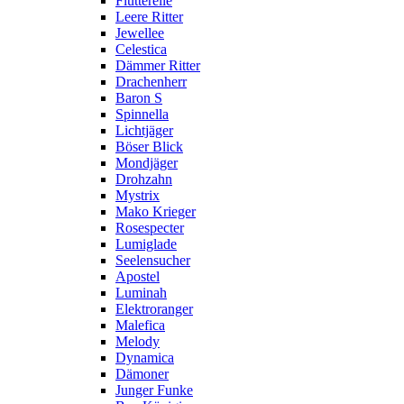
Flutterelle
Leere Ritter
Jewellee
Celestica
Dämmer Ritter
Drachenherr
Baron S
Spinnella
Lichtjäger
Böser Blick
Mondjäger
Drohzahn
Mystrix
Mako Krieger
Rosespecter
Lumiglade
Seelensucher
Apostel
Luminah
Elektroranger
Malefica
Melody
Dynamica
Dämoner
Junger Funke