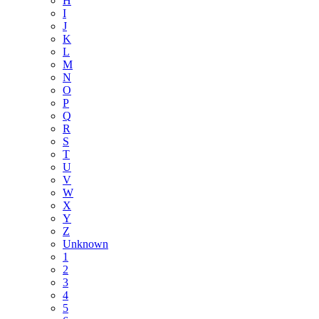
H
I
J
K
L
M
N
O
P
Q
R
S
T
U
V
W
X
Y
Z
Unknown
1
2
3
4
5