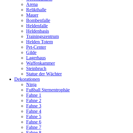
Arena
Relikthalle
Mauer
Bombenfalle
Heldenfalle
Heldenbasis
Trainingszentrum
Helden Totem
Pet-Center
Gilde
Lagerhaus
Waffenkammer
Steinbruch
Statue der Wächter
Dekorationen
Ninja
Fußball Sternentrophäe
Fahne 1
Fahne 2
Fahne 3
Fahne 4
Fahne 5
Fahne 6
Fahne 7
Fahne 8