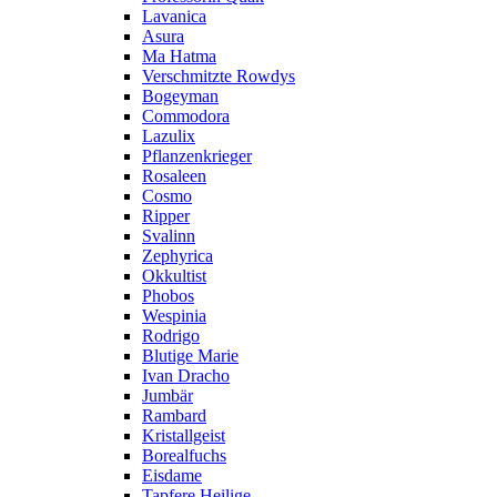
Lavanica
Asura
Ma Hatma
Verschmitzte Rowdys
Bogeyman
Commodora
Lazulix
Pflanzenkrieger
Rosaleen
Cosmo
Ripper
Svalinn
Zephyrica
Okkultist
Phobos
Wespinia
Rodrigo
Blutige Marie
Ivan Dracho
Jumbär
Rambard
Kristallgeist
Borealfuchs
Eisdame
Tapfere Heilige