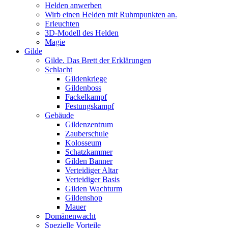
Helden anwerben
Wirb einen Helden mit Ruhmpunkten an.
Erleuchten
3D-Modell des Helden
Magie
Gilde
Gilde. Das Brett der Erklärungen
Schlacht
Gildenkriege
Gildenboss
Fackelkampf
Festungskampf
Gebäude
Gildenzentrum
Zauberschule
Kolosseum
Schatzkammer
Gilden Banner
Verteidiger Altar
Verteidiger Basis
Gilden Wachturm
Gildenshop
Mauer
Domänenwacht
Spezielle Vorteile