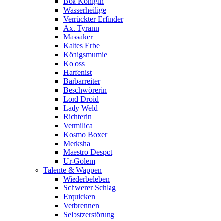
Boa Königin
Wasserheilige
Verrückter Erfinder
Axt Tyrann
Massaker
Kaltes Erbe
Königsmumie
Koloss
Harfenist
Barbarreiter
Beschwörerin
Lord Droid
Lady Weld
Richterin
Vermilica
Kosmo Boxer
Merksha
Maestro Despot
Ur-Golem
Talente & Wappen
Wiederbeleben
Schwerer Schlag
Erquicken
Verbrennen
Selbstzerstörung