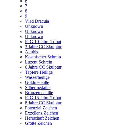
6
7
8
9
Vlad Dracula
Unknown
Unknown
Unknown
IGG 10 Jahre Tribut
3 Jahre CC Skulptur
Anubis
Kosmischer Schrein
Luzent Schrein
6 Jahre CC Skulptur
Tapfere Heilige
Wasserheilige
Goldmedaille
Silbermedaille
Bronzemedaille
IGG 15 Jahre Tribut
8 Jahre CC Skulptur
Potenzial Zeichen
Exzellenz Zeichen
Herrschaft Zeichen
Größe Zeichen