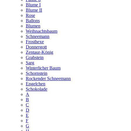
Blume I
Blume II
Rose
Ballons
Blumen
Weihnachtsbaum
Schneemann
Frosthexe
Donnergott
Zentaur-König
Grabstein
Sarg
Winterlicher Baum
Schornstein
Rockender Schneemann
Engelchen
Schokolade
A
B
C
D
E
F
G