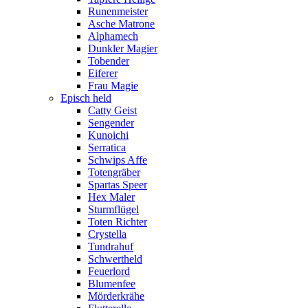
Runenmeister
Asche Matrone
Alphamech
Dunkler Magier
Tobender
Eiferer
Frau Magie
Episch held
Catty Geist
Sengender
Kunoichi
Serratica
Schwips Affe
Totengräber
Spartas Speer
Hex Maler
Sturmflügel
Toten Richter
Crystella
Tundrahuf
Schwertheld
Feuerlord
Blumenfee
Mörderkrähe