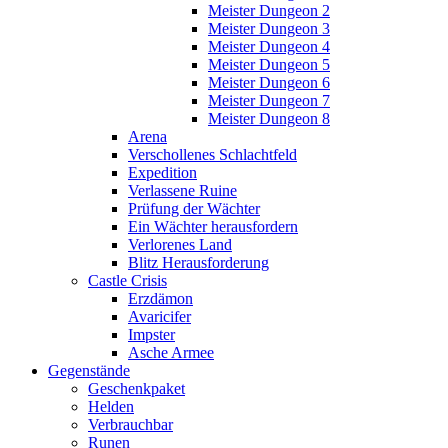
Meister Dungeon 2
Meister Dungeon 3
Meister Dungeon 4
Meister Dungeon 5
Meister Dungeon 6
Meister Dungeon 7
Meister Dungeon 8
Arena
Verschollenes Schlachtfeld
Expedition
Verlassene Ruine
Prüfung der Wächter
Ein Wächter herausfordern
Verlorenes Land
Blitz Herausforderung
Castle Crisis
Erzdämon
Avaricifer
Impster
Asche Armee
Gegenstände
Geschenkpaket
Helden
Verbrauchbar
Runen