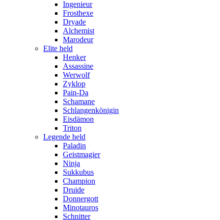
Ingenieur
Frosthexe
Dryade
Alchemist
Marodeur
Elite held
Henker
Assassine
Werwolf
Zyklop
Pain-Da
Schamane
Schlangenkönigin
Eisdämon
Triton
Legende held
Paladin
Geistmagier
Ninja
Sukkubus
Champion
Druide
Donnergott
Minotauros
Schnitter