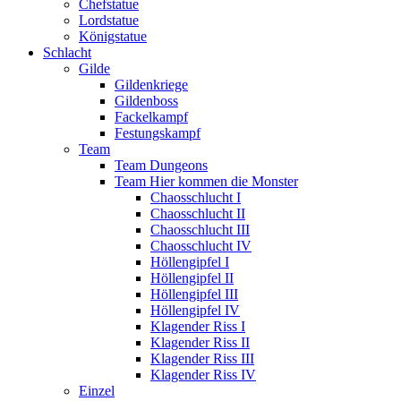
Chefstatue
Lordstatue
Königstatue
Schlacht
Gilde
Gildenkriege
Gildenboss
Fackelkampf
Festungskampf
Team
Team Dungeons
Team Hier kommen die Monster
Chaosschlucht I
Chaosschlucht II
Chaosschlucht III
Chaosschlucht IV
Höllengipfel I
Höllengipfel II
Höllengipfel III
Höllengipfel IV
Klagender Riss I
Klagender Riss II
Klagender Riss III
Klagender Riss IV
Einzel