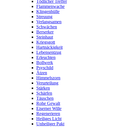
Tödlicher Treffer
Flammenwache
Klingenhülle
Streuung
Verlangsamen
Schwächen
Berserker
Steinhaut
Kriegsgott
Hartnäckigkeit
Lebensentzug
Erleuchten
Bollwerk
Psyschild
Ätzen
Himmelszorn
Verurteilung
Stärken
Schärfen
Täuschen
Rohe Gewalt
Eiserner Wille
Regenerieren
Heiliges Licht
Unheiliger Pakt