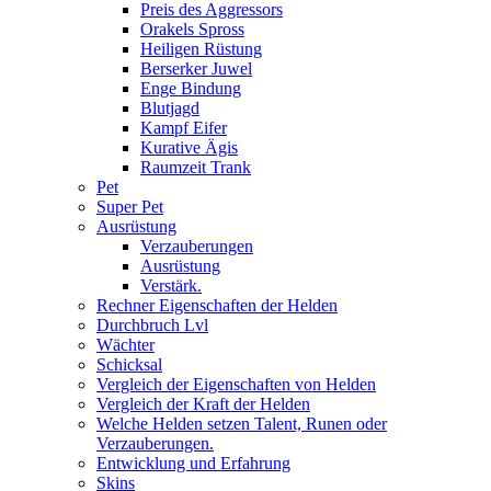
Preis des Aggressors
Orakels Spross
Heiligen Rüstung
Berserker Juwel
Enge Bindung
Blutjagd
Kampf Eifer
Kurative Ägis
Raumzeit Trank
Pet
Super Pet
Ausrüstung
Verzauberungen
Ausrüstung
Verstärk.
Rechner Eigenschaften der Helden
Durchbruch Lvl
Wächter
Schicksal
Vergleich der Eigenschaften von Helden
Vergleich der Kraft der Helden
Welche Helden setzen Talent, Runen oder
Verzauberungen.
Entwicklung und Erfahrung
Skins