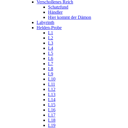
Verschollenes Reich
Schatzfund
Händler
Hier kommt der Dämon
Labyrinth
Helden-Probe
L1
L2
L3
L4
L5
L6
L7
L8
L9
L10
L11
L12
L13
L14
L15
L16
L17
L18
L19