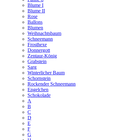
Blume I
Blume II
Rose
Ballons
Blumen
Weihnachtsbaum
Schneemann
Frosthexe
Donnergott
Zentaur-König
Grabstein
Sarg
Winterlicher Baum
Schornstein
Rockender Schneemann
Engelchen
Schokolade
A
B
C
D
E
F
G