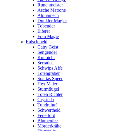
Runenmeister
Asche Matrone
Alphamech
Dunkler Magier
Tobender
Eiferer
Frau Magie
Episch held
Catty Geist
Sengender
Kunoichi
Serratica
Schwips Affe
Totengräber
Spartas Speer
Hex Maler
Sturmflügel
Toten Richter
Crystella
Tundrahuf
Schwertheld
Feuerlord
Blumenfee
Mörderkrähe