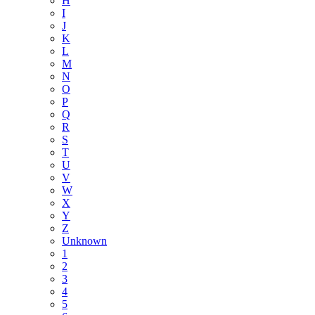
H
I
J
K
L
M
N
O
P
Q
R
S
T
U
V
W
X
Y
Z
Unknown
1
2
3
4
5