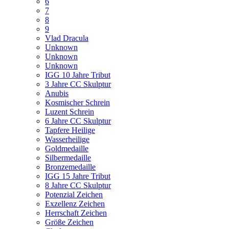
6
7
8
9
Vlad Dracula
Unknown
Unknown
Unknown
IGG 10 Jahre Tribut
3 Jahre CC Skulptur
Anubis
Kosmischer Schrein
Luzent Schrein
6 Jahre CC Skulptur
Tapfere Heilige
Wasserheilige
Goldmedaille
Silbermedaille
Bronzemedaille
IGG 15 Jahre Tribut
8 Jahre CC Skulptur
Potenzial Zeichen
Exzellenz Zeichen
Herrschaft Zeichen
Größe Zeichen