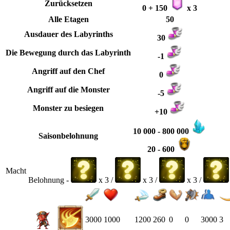
Zurücksetzen
0 + 150
x 3
Alle Etagen
50
Ausdauer des Labyrinths
30
Die Bewegung durch das Labyrinth
-1
Angriff auf den Chef
0
Angriff auf die Monster
-5
Monster zu besiegen
+10
10 000 - 800 000
Saisonbelohnung
20 - 600
Macht
Belohnung -
x 3 /
x 3 /
x 3 /
3000
1000
1200
260
0
0
3000
3