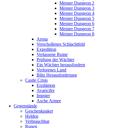
Meister Dungeon 2
Meister Dungeon 3
Meister Dungeon 4
Meister Dungeon 5
Meister Dungeon 6
Meister Dungeon 7
Meister Dungeon 8
Arena
Verschollenes Schlachtfeld
Expedition
Verlassene Ruine
Prüfung der Wächter
Ein Wächter herausfordern
Verlorenes Land
Blitz Herausforderung
Castle Crisis
Erzdämon
Avaricifer
Impster
Asche Armee
Gegenstände
Geschenkpaket
Helden
Verbrauchbar
Runen