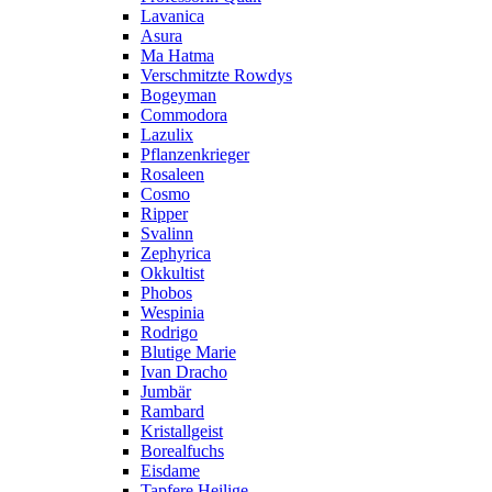
Lavanica
Asura
Ma Hatma
Verschmitzte Rowdys
Bogeyman
Commodora
Lazulix
Pflanzenkrieger
Rosaleen
Cosmo
Ripper
Svalinn
Zephyrica
Okkultist
Phobos
Wespinia
Rodrigo
Blutige Marie
Ivan Dracho
Jumbär
Rambard
Kristallgeist
Borealfuchs
Eisdame
Tapfere Heilige