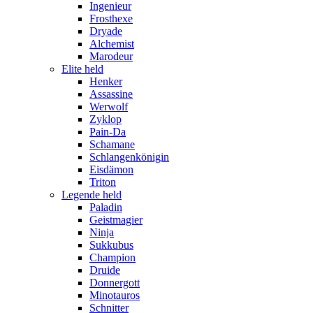
Ingenieur
Frosthexe
Dryade
Alchemist
Marodeur
Elite held
Henker
Assassine
Werwolf
Zyklop
Pain-Da
Schamane
Schlangenkönigin
Eisdämon
Triton
Legende held
Paladin
Geistmagier
Ninja
Sukkubus
Champion
Druide
Donnergott
Minotauros
Schnitter