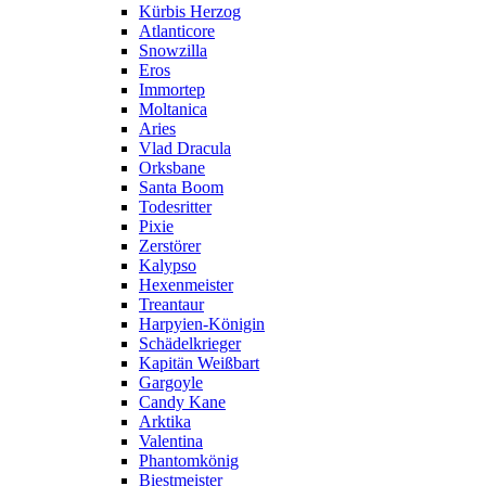
Kürbis Herzog
Atlanticore
Snowzilla
Eros
Immortep
Moltanica
Aries
Vlad Dracula
Orksbane
Santa Boom
Todesritter
Pixie
Zerstörer
Kalypso
Hexenmeister
Treantaur
Harpyien-Königin
Schädelkrieger
Kapitän Weißbart
Gargoyle
Candy Kane
Arktika
Valentina
Phantomkönig
Biestmeister