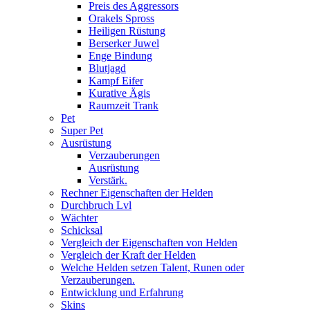
Preis des Aggressors
Orakels Spross
Heiligen Rüstung
Berserker Juwel
Enge Bindung
Blutjagd
Kampf Eifer
Kurative Ägis
Raumzeit Trank
Pet
Super Pet
Ausrüstung
Verzauberungen
Ausrüstung
Verstärk.
Rechner Eigenschaften der Helden
Durchbruch Lvl
Wächter
Schicksal
Vergleich der Eigenschaften von Helden
Vergleich der Kraft der Helden
Welche Helden setzen Talent, Runen oder
Verzauberungen.
Entwicklung und Erfahrung
Skins