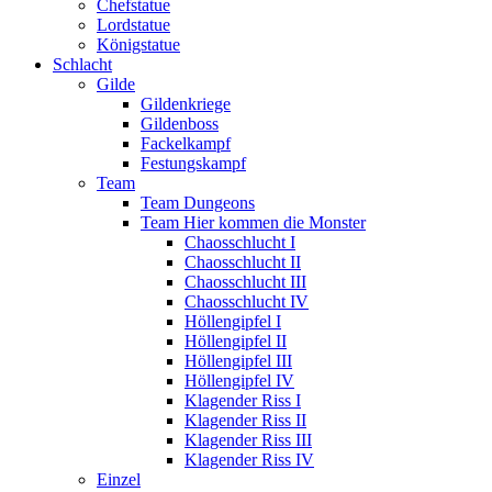
Chefstatue
Lordstatue
Königstatue
Schlacht
Gilde
Gildenkriege
Gildenboss
Fackelkampf
Festungskampf
Team
Team Dungeons
Team Hier kommen die Monster
Chaosschlucht I
Chaosschlucht II
Chaosschlucht III
Chaosschlucht IV
Höllengipfel I
Höllengipfel II
Höllengipfel III
Höllengipfel IV
Klagender Riss I
Klagender Riss II
Klagender Riss III
Klagender Riss IV
Einzel