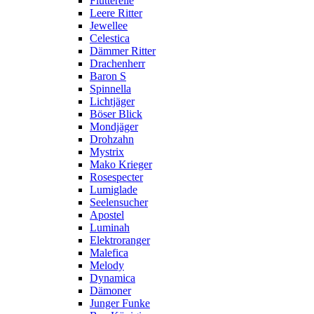
Flutterelle
Leere Ritter
Jewellee
Celestica
Dämmer Ritter
Drachenherr
Baron S
Spinnella
Lichtjäger
Böser Blick
Mondjäger
Drohzahn
Mystrix
Mako Krieger
Rosespecter
Lumiglade
Seelensucher
Apostel
Luminah
Elektroranger
Malefica
Melody
Dynamica
Dämoner
Junger Funke