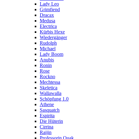
Lady Leo
Grimfiend
Dracax
Medusa
Electrica
Kürbis Hexe
Wiedergänger
Rudolph
Michael
Lady Boom
Anubis
Ronin
Rose
Rockno
Mechtessa
Skeletica
Wallawalla
Schöpfung 1.0
Athene
Sasquatch
Espirita
Die Hüterin
Cirrina
Raijin
Professorin Quak