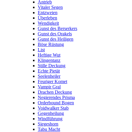
Antrieb
Vitaler Segen
Entzweien
Überleben
Wendigkeit
Gunst des Berserkers
Gunst des Orakels
Gunst des Heiligen
Böse Rüstung
List
Heftige Wut
Klingentanz
Stille Deckung
Echte Pietät
Seelenheiler
Feuriger Komet
Vampir Gral
Drachen Deckung
Negierendes Prisma
Orderbound Bogen
Voidwalker Stab
Gegenheilung
Windführung
Siegeshorn
Tabu Macht