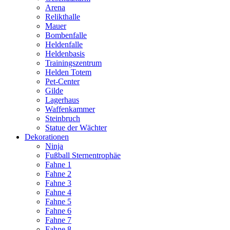
Arena
Relikthalle
Mauer
Bombenfalle
Heldenfalle
Heldenbasis
Trainingszentrum
Helden Totem
Pet-Center
Gilde
Lagerhaus
Waffenkammer
Steinbruch
Statue der Wächter
Dekorationen
Ninja
Fußball Sternentrophäe
Fahne 1
Fahne 2
Fahne 3
Fahne 4
Fahne 5
Fahne 6
Fahne 7
Fahne 8