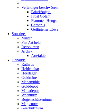
Verteidiger beschwören
Briarkönigin
Frost Golem
Flammen Hengst
Cerberus
Geflügelter Löwe
Sonstiges
Militär
Fan Art held
Ressourcen
Archiv
Artefakte
Gebäude
Rathaus
Heldenaltar
Heerlager
Goldmine
Manamühle
Golddepot
Manadepot
Wachturm
Bogenschützenturm
Magieturm
Geschützturm