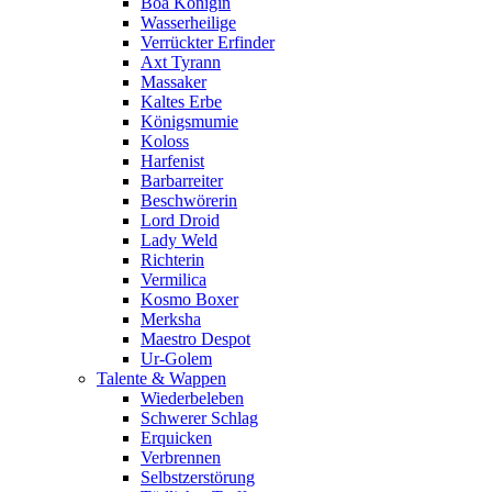
Boa Königin
Wasserheilige
Verrückter Erfinder
Axt Tyrann
Massaker
Kaltes Erbe
Königsmumie
Koloss
Harfenist
Barbarreiter
Beschwörerin
Lord Droid
Lady Weld
Richterin
Vermilica
Kosmo Boxer
Merksha
Maestro Despot
Ur-Golem
Talente & Wappen
Wiederbeleben
Schwerer Schlag
Erquicken
Verbrennen
Selbstzerstörung