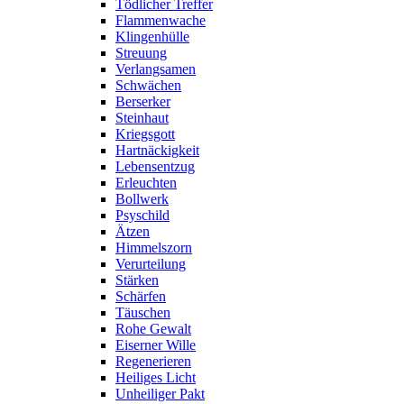
Tödlicher Treffer
Flammenwache
Klingenhülle
Streuung
Verlangsamen
Schwächen
Berserker
Steinhaut
Kriegsgott
Hartnäckigkeit
Lebensentzug
Erleuchten
Bollwerk
Psyschild
Ätzen
Himmelszorn
Verurteilung
Stärken
Schärfen
Täuschen
Rohe Gewalt
Eiserner Wille
Regenerieren
Heiliges Licht
Unheiliger Pakt