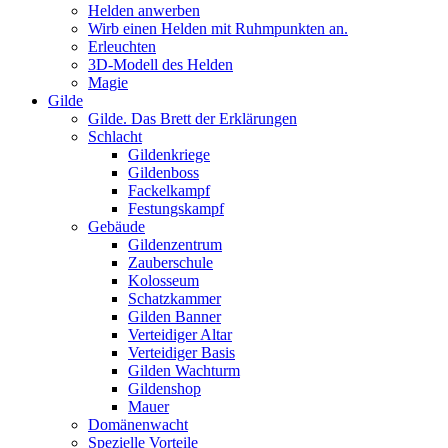
Helden anwerben
Wirb einen Helden mit Ruhmpunkten an.
Erleuchten
3D-Modell des Helden
Magie
Gilde
Gilde. Das Brett der Erklärungen
Schlacht
Gildenkriege
Gildenboss
Fackelkampf
Festungskampf
Gebäude
Gildenzentrum
Zauberschule
Kolosseum
Schatzkammer
Gilden Banner
Verteidiger Altar
Verteidiger Basis
Gilden Wachturm
Gildenshop
Mauer
Domänenwacht
Spezielle Vorteile