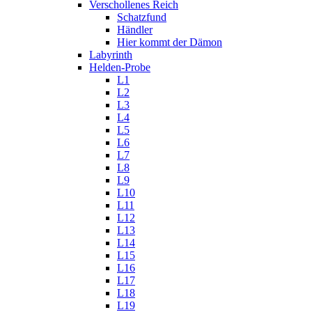
Verschollenes Reich
Schatzfund
Händler
Hier kommt der Dämon
Labyrinth
Helden-Probe
L1
L2
L3
L4
L5
L6
L7
L8
L9
L10
L11
L12
L13
L14
L15
L16
L17
L18
L19