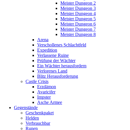
Meister Dungeon 2
Meister Dungeon 3
Meister Dungeon 4
Meister Dungeon 5
Meister Dungeon 6
Meister Dungeon 7
Meister Dungeon 8
Arena
Verschollenes Schlachtfeld
Expedition
Verlassene Ruine
Prüfung der Wächter
Ein Wächter herausfordern
Verlorenes Land
Blitz Herausforderung
Castle Crisis
Erzdämon
Avaricifer
Impster
Asche Armee
Gegenstände
Geschenkpaket
Helden
Verbrauchbar
Runen