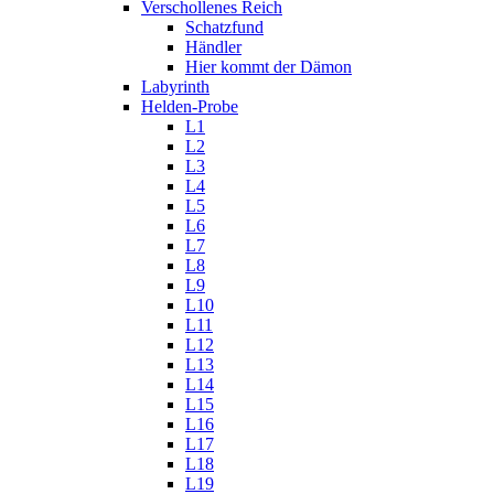
Verschollenes Reich
Schatzfund
Händler
Hier kommt der Dämon
Labyrinth
Helden-Probe
L1
L2
L3
L4
L5
L6
L7
L8
L9
L10
L11
L12
L13
L14
L15
L16
L17
L18
L19