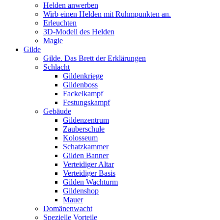
Helden anwerben
Wirb einen Helden mit Ruhmpunkten an.
Erleuchten
3D-Modell des Helden
Magie
Gilde
Gilde. Das Brett der Erklärungen
Schlacht
Gildenkriege
Gildenboss
Fackelkampf
Festungskampf
Gebäude
Gildenzentrum
Zauberschule
Kolosseum
Schatzkammer
Gilden Banner
Verteidiger Altar
Verteidiger Basis
Gilden Wachturm
Gildenshop
Mauer
Domänenwacht
Spezielle Vorteile