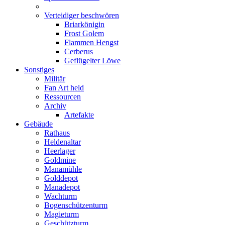
Verteidiger beschwören
Briarkönigin
Frost Golem
Flammen Hengst
Cerberus
Geflügelter Löwe
Sonstiges
Militär
Fan Art held
Ressourcen
Archiv
Artefakte
Gebäude
Rathaus
Heldenaltar
Heerlager
Goldmine
Manamühle
Golddepot
Manadepot
Wachturm
Bogenschützenturm
Magieturm
Geschützturm