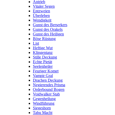
Antrieb
Vitaler Segen
Entzweien
Überleben
Wendigkeit
Gunst des Berserkers
Gunst des Orakels
Gunst des Heiligen
Böse Rüstung
List
Heftige Wut
Klingentanz
Stille Deckung
Echte Pietät
Seelenheiler
Feuriger Komet
Vampir Gral
Drachen Deckung
Negierendes Prisma
Orderbound Bogen
Voidwalker Stab
Gegenheilung
Windführung
Siegeshorn
Tabu Macht