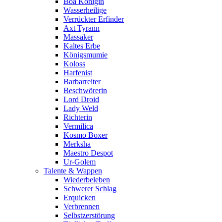
Boa Königin
Wasserheilige
Verrückter Erfinder
Axt Tyrann
Massaker
Kaltes Erbe
Königsmumie
Koloss
Harfenist
Barbarreiter
Beschwörerin
Lord Droid
Lady Weld
Richterin
Vermilica
Kosmo Boxer
Merksha
Maestro Despot
Ur-Golem
Talente & Wappen
Wiederbeleben
Schwerer Schlag
Erquicken
Verbrennen
Selbstzerstörung