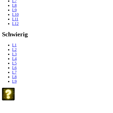
L7
L8
L9
L10
L11
L12
Schwierig
L1
L2
L3
L4
L5
L6
L7
L8
L9