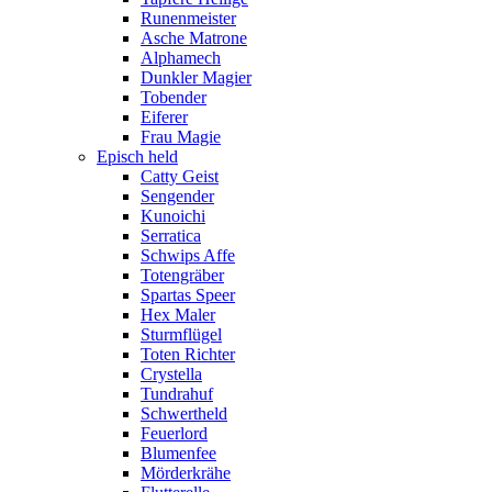
Runenmeister
Asche Matrone
Alphamech
Dunkler Magier
Tobender
Eiferer
Frau Magie
Episch held
Catty Geist
Sengender
Kunoichi
Serratica
Schwips Affe
Totengräber
Spartas Speer
Hex Maler
Sturmflügel
Toten Richter
Crystella
Tundrahuf
Schwertheld
Feuerlord
Blumenfee
Mörderkrähe