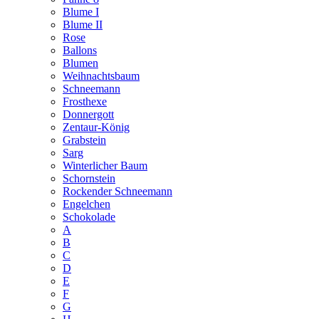
Blume I
Blume II
Rose
Ballons
Blumen
Weihnachtsbaum
Schneemann
Frosthexe
Donnergott
Zentaur-König
Grabstein
Sarg
Winterlicher Baum
Schornstein
Rockender Schneemann
Engelchen
Schokolade
A
B
C
D
E
F
G