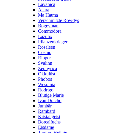
Lavanica
Asura
Ma Hatma
Verschmitzte Rowdys
Bogeyman
Commodora
Lazulix
Pflanzenkrieger
Rosaleen
Cosmo
Ripper
Svalinn
Zephyrica
Okkultist
Phobos
Wespinia
Rodrigo
Blutige Marie
Ivan Dracho
Jumbär
Rambard
Kristallgeist
Borealfuchs
Eisdame
Tapfere Heilige