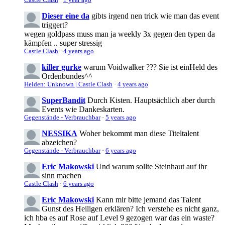
Dieser eine da
gibts irgend nen trick wie man das event
triggert?
wegen goldpass muss man ja weekly 3x gegen den typen da
kämpfen .. super stressig
Castle Clash
·
4 years ago
killer gurke
warum Voidwalker ??? Sie ist einHeld des
Ordenbundes^^
Helden: Unknown | Castle Clash
·
4 years ago
SuperBandit
Durch Kisten. Hauptsächlich aber durch
Events wie Dankeskarten.
Gegenstände - Verbrauchbar
·
5 years ago
NESSIKA
Woher bekommt man diese Titeltalent
abzeichen?
Gegenstände - Verbrauchbar
·
6 years ago
Eric Makowski
Und warum sollte Steinhaut auf ihr
sinn machen
Castle Clash
·
6 years ago
Eric Makowski
Kann mir bitte jemand das Talent
Gunst des Heiligen erklären? Ich verstehe es nicht ganz,
ich hba es auf Rose auf Level 9 gezogen war das ein waste?