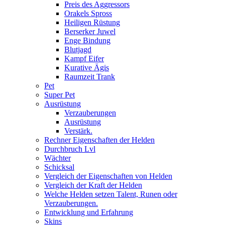
Preis des Aggressors
Orakels Spross
Heiligen Rüstung
Berserker Juwel
Enge Bindung
Blutjagd
Kampf Eifer
Kurative Ägis
Raumzeit Trank
Pet
Super Pet
Ausrüstung
Verzauberungen
Ausrüstung
Verstärk.
Rechner Eigenschaften der Helden
Durchbruch Lvl
Wächter
Schicksal
Vergleich der Eigenschaften von Helden
Vergleich der Kraft der Helden
Welche Helden setzen Talent, Runen oder
Verzauberungen.
Entwicklung und Erfahrung
Skins