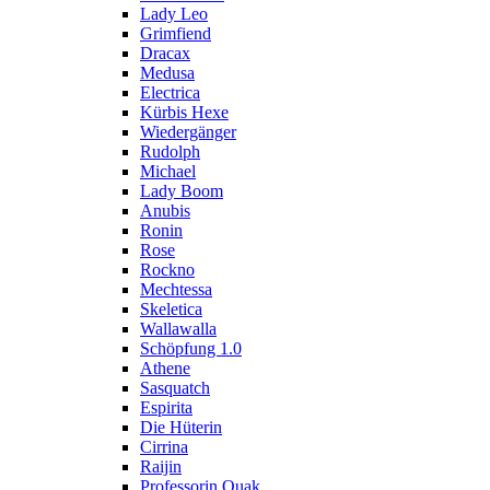
Lady Leo
Grimfiend
Dracax
Medusa
Electrica
Kürbis Hexe
Wiedergänger
Rudolph
Michael
Lady Boom
Anubis
Ronin
Rose
Rockno
Mechtessa
Skeletica
Wallawalla
Schöpfung 1.0
Athene
Sasquatch
Espirita
Die Hüterin
Cirrina
Raijin
Professorin Quak