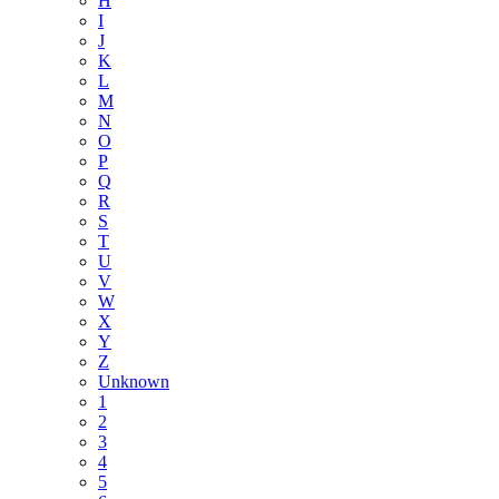
H
I
J
K
L
M
N
O
P
Q
R
S
T
U
V
W
X
Y
Z
Unknown
1
2
3
4
5