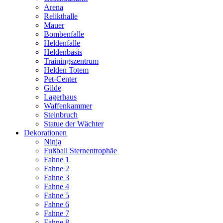
Arena
Relikthalle
Mauer
Bombenfalle
Heldenfalle
Heldenbasis
Trainingszentrum
Helden Totem
Pet-Center
Gilde
Lagerhaus
Waffenkammer
Steinbruch
Statue der Wächter
Dekorationen
Ninja
Fußball Sternentrophäe
Fahne 1
Fahne 2
Fahne 3
Fahne 4
Fahne 5
Fahne 6
Fahne 7
Fahne 8