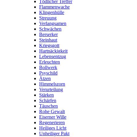
Tödlicher Treffer
Flammenwache
Klingenhülle
Streuung
Verlangsamen
Schwächen
Berserker
Steinhaut
Kriegsgott
Hartnäckigkeit
Lebensentzug
Erleuchten
Bollwerk
Psyschild
Ätzen
Himmelszorn
Verurteilung
Stärken
Schärfen
Täuschen
Rohe Gewalt
Eiserner Wille
Regenerieren
Heiliges Licht
Unheiliger Pakt