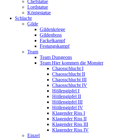
Chefstatue
Lordstatue
Königstatue
Schlacht
Gilde
Gildenkriege
Gildenboss
Fackelkampf
Festungskampf
Team
Team Dungeons
Team Hier kommen die Monster
Chaosschlucht I
Chaosschlucht II
Chaosschlucht III
Chaosschlucht IV
Höllengipfel I
Höllengipfel II
Höllengipfel III
Höllengipfel IV
Klagender Riss I
Klagender Riss II
Klagender Riss III
Klagender Riss IV
Einzel