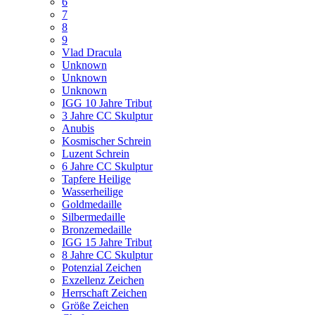
6
7
8
9
Vlad Dracula
Unknown
Unknown
Unknown
IGG 10 Jahre Tribut
3 Jahre CC Skulptur
Anubis
Kosmischer Schrein
Luzent Schrein
6 Jahre CC Skulptur
Tapfere Heilige
Wasserheilige
Goldmedaille
Silbermedaille
Bronzemedaille
IGG 15 Jahre Tribut
8 Jahre CC Skulptur
Potenzial Zeichen
Exzellenz Zeichen
Herrschaft Zeichen
Größe Zeichen