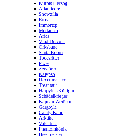
Kürbis Herzog
Atlanticore
Snowzilla
Eros
Immortep
Moltanica
Aries
Vlad Dracula
Orksbane
Santa Boom
Todesritter
Pixie
Zerstörer
Kalypso
Hexenmeister
Treantaur
Harpyien-Königin
Schädelkrieger
Kapitän Weißbart
Gargoyle
Candy Kane
Arktika
Valentina
Phantomkönig
Biestmeister