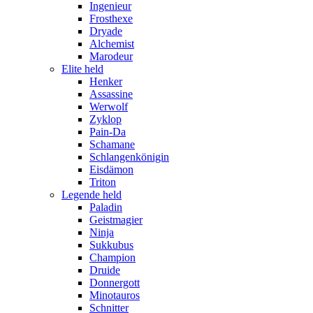
Ingenieur
Frosthexe
Dryade
Alchemist
Marodeur
Elite held
Henker
Assassine
Werwolf
Zyklop
Pain-Da
Schamane
Schlangenkönigin
Eisdämon
Triton
Legende held
Paladin
Geistmagier
Ninja
Sukkubus
Champion
Druide
Donnergott
Minotauros
Schnitter