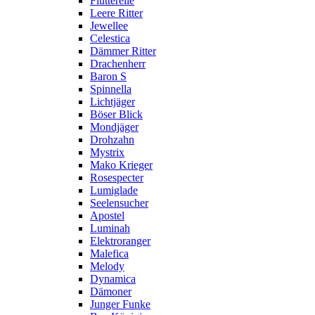
Flutterelle
Leere Ritter
Jewellee
Celestica
Dämmer Ritter
Drachenherr
Baron S
Spinnella
Lichtjäger
Böser Blick
Mondjäger
Drohzahn
Mystrix
Mako Krieger
Rosespecter
Lumiglade
Seelensucher
Apostel
Luminah
Elektroranger
Malefica
Melody
Dynamica
Dämoner
Junger Funke