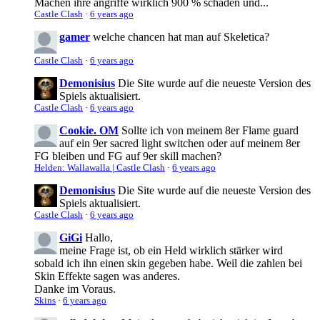
Machen ihre angriffe wirklich 900 % schaden und...
Castle Clash
·
6 years ago
gamer
welche chancen hat man auf Skeletica?
Castle Clash
·
6 years ago
Demonisius
Die Site wurde auf die neueste Version des
Spiels aktualisiert.
Castle Clash
·
6 years ago
Cookie. OM
Sollte ich von meinem 8er Flame guard
auf ein 9er sacred light switchen oder auf meinem 8er
FG bleiben und FG auf 9er skill machen?
Helden: Wallawalla | Castle Clash
·
6 years ago
Demonisius
Die Site wurde auf die neueste Version des
Spiels aktualisiert.
Castle Clash
·
6 years ago
GiGi
Hallo,
meine Frage ist, ob ein Held wirklich stärker wird
sobald ich ihn einen skin gegeben habe. Weil die zahlen bei
Skin Effekte sagen was anderes.
Danke im Voraus.
Skins
·
6 years ago