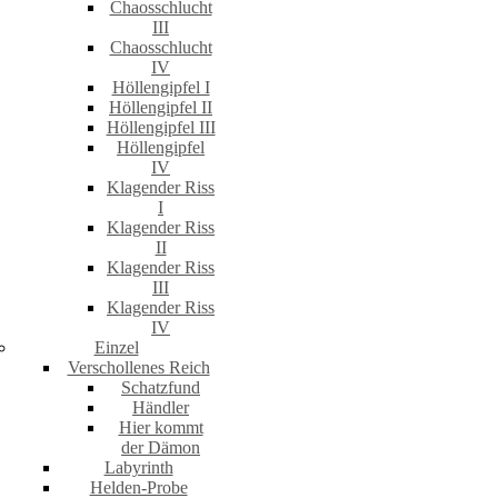
Chaosschlucht
III
Chaosschlucht
IV
Höllengipfel I
Höllengipfel II
Höllengipfel III
Höllengipfel
IV
Klagender Riss
I
Klagender Riss
II
Klagender Riss
III
Klagender Riss
IV
Einzel
Verschollenes Reich
Schatzfund
Händler
Hier kommt
der Dämon
Labyrinth
Helden-Probe