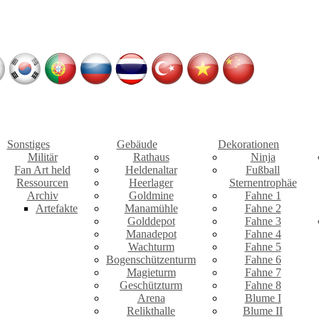
Sonstiges
Gebäude
Dekorationen
Militär
Rathaus
Ninja
Fan Art held
Heldenaltar
Fußball
Ressourcen
Heerlager
Sternentrophäe
Archiv
Goldmine
Fahne 1
Artefakte
Manamühle
Fahne 2
Golddepot
Fahne 3
Manadepot
Fahne 4
Wachturm
Fahne 5
Bogenschützenturm
Fahne 6
Magieturm
Fahne 7
Geschützturm
Fahne 8
Arena
Blume I
Relikthalle
Blume II