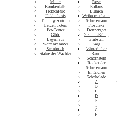
Mauer
Rose
Bombenfalle
Ballons
Heldenfalle
Blumen
Heldenbasis
Weihnachtsbaum
Trainingszentrum
Schneemann
Helden Totem
Frosthexe
Pet-Center
Donnergott
Gilde
Zentaur-König
Lagerhaus
Grabstein
Waffenkammer
Sarg
Steinbruch
Winterlicher
Statue der Wächter
Baum
Schornstein
Rockender
Schneemann
Engelchen
Schokolade
A
B
C
D
E
F
G
H