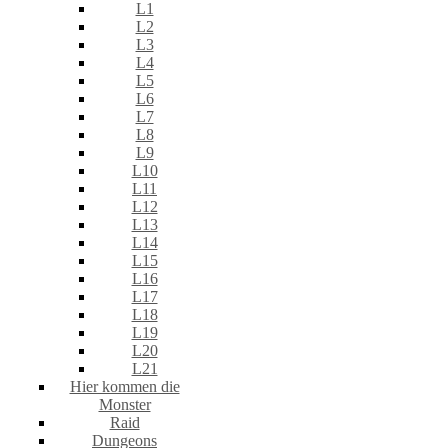
L1
L2
L3
L4
L5
L6
L7
L8
L9
L10
L11
L12
L13
L14
L15
L16
L17
L18
L19
L20
L21
Hier kommen die
Monster
Raid
Dungeons