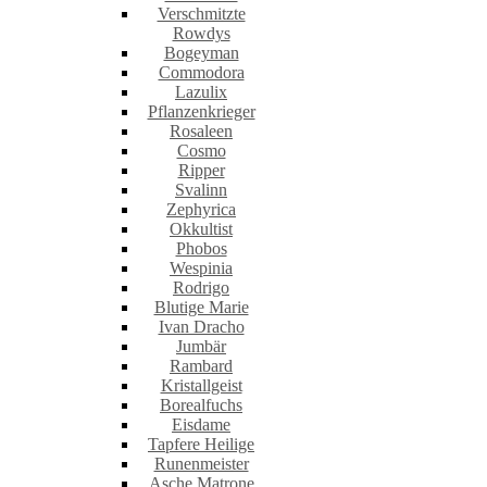
Verschmitzte
Rowdys
Bogeyman
Commodora
Lazulix
Pflanzenkrieger
Rosaleen
Cosmo
Ripper
Svalinn
Zephyrica
Okkultist
Phobos
Wespinia
Rodrigo
Blutige Marie
Ivan Dracho
Jumbär
Rambard
Kristallgeist
Borealfuchs
Eisdame
Tapfere Heilige
Runenmeister
Asche Matrone