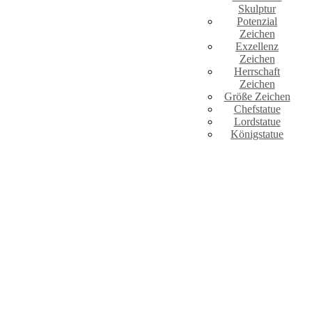
Skulptur
Potenzial
Zeichen
Exzellenz
Zeichen
Herrschaft
Zeichen
Größe Zeichen
Chefstatue
Lordstatue
Königstatue