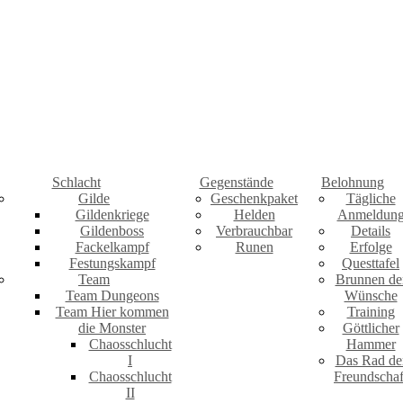
Schlacht
Gegenstände
Belohnung
Gilde
Geschenkpaket
Tägliche
Gildenkriege
Helden
Anmeldun
Gildenboss
Verbrauchbar
Details
Fackelkampf
Runen
Erfolge
Festungskampf
Questtafel
Team
Brunnen de
Team Dungeons
Wünsche
Team Hier kommen
Training
die Monster
Göttlicher
Chaosschlucht
Hammer
I
Das Rad de
Chaosschlucht
Freundschaf
II