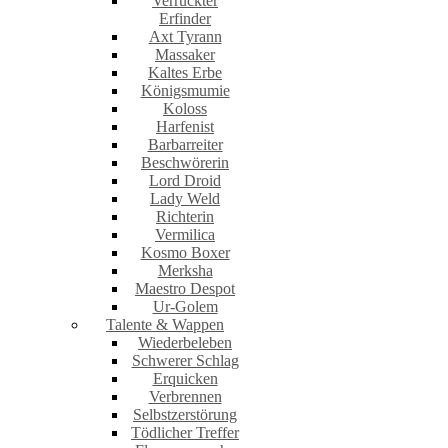
Verrückter
Erfinder
Axt Tyrann
Massaker
Kaltes Erbe
Königsmumie
Koloss
Harfenist
Barbarreiter
Beschwörerin
Lord Droid
Lady Weld
Richterin
Vermilica
Kosmo Boxer
Merksha
Maestro Despot
Ur-Golem
Talente & Wappen
Wiederbeleben
Schwerer Schlag
Erquicken
Verbrennen
Selbstzerstörung
Tödlicher Treffer