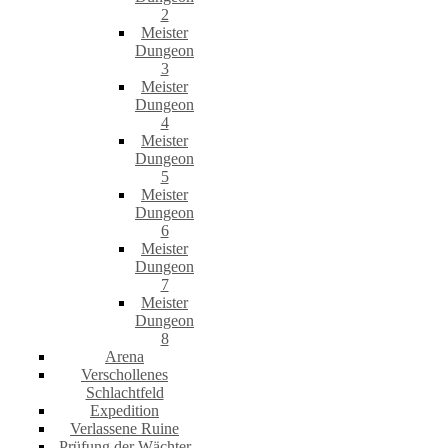
2
Meister
Dungeon
3
Meister
Dungeon
4
Meister
Dungeon
5
Meister
Dungeon
6
Meister
Dungeon
7
Meister
Dungeon
8
Arena
Verschollenes
Schlachtfeld
Expedition
Verlassene Ruine
Prüfung der Wächter