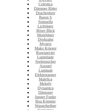
Celestica
Dämmer Ritter
Drachenherr
Baron S
Spinnella
Lichtjäger
Böser Blick
Mondjäger
Drohzahn
Mystrix
Mako Krieger
Rosespecter
Lumiglade
Seelensucher
Apostel
Luminah
Elektroranger
Malefica
Melody
Dynamica
Dämoner
Junger Funke
Boa Königin
Wasserheilige