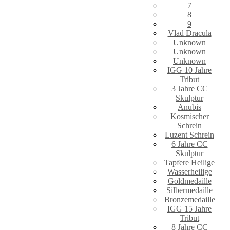
7
8
9
Vlad Dracula
Unknown
Unknown
Unknown
IGG 10 Jahre
Tribut
3 Jahre CC
Skulptur
Anubis
Kosmischer
Schrein
Luzent Schrein
6 Jahre CC
Skulptur
Tapfere Heilige
Wasserheilige
Goldmedaille
Silbermedaille
Bronzemedaille
IGG 15 Jahre
Tribut
8 Jahre CC