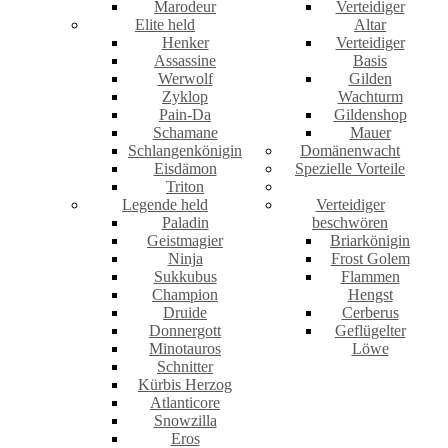
Marodeur
Verteidiger
Elite held
Altar
Henker
Verteidiger
Assassine
Basis
Werwolf
Gilden
Zyklop
Wachturm
Pain-Da
Gildenshop
Schamane
Mauer
Schlangenkönigin
Domänenwacht
Eisdämon
Spezielle Vorteile
Triton
Legende held
Verteidiger
Paladin
beschwören
Geistmagier
Briarkönigin
Ninja
Frost Golem
Sukkubus
Flammen
Champion
Hengst
Druide
Cerberus
Donnergott
Geflügelter
Minotauros
Löwe
Schnitter
Kürbis Herzog
Atlanticore
Snowzilla
Eros