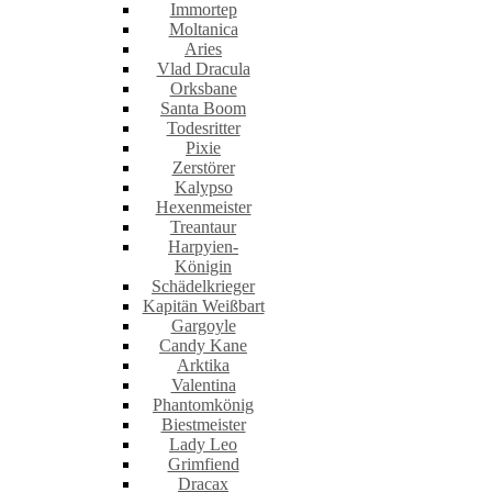
Immortep
Moltanica
Aries
Vlad Dracula
Orksbane
Santa Boom
Todesritter
Pixie
Zerstörer
Kalypso
Hexenmeister
Treantaur
Harpyien-
Königin
Schädelkrieger
Kapitän Weißbart
Gargoyle
Candy Kane
Arktika
Valentina
Phantomkönig
Biestmeister
Lady Leo
Grimfiend
Dracax