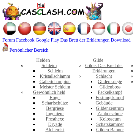
Forum
Facebook
Google Play
Das Brett der Erklärungen
Download
Persönlicher Bereich
Helden
Gilde
Schleim
Gilde. Das Brett der
Schleim
Erklärungen
Kristallschlamm
Schlacht
Gallertchampion
Gildenkriege
Meister Schleim
Gildenboss
Gewöhnlich held
Fackelkampf
Engel
Festungskampf
Scharfschütze
Gebäude
Bergriese
Gildenzentrum
Ingenieur
Zauberschule
Frosthexe
Kolosseum
Dryade
Schatzkammer
Alchemist
Gilden Banner