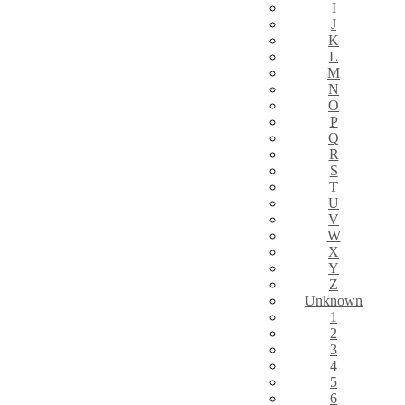
I
J
K
L
M
N
O
P
Q
R
S
T
U
V
W
X
Y
Z
Unknown
1
2
3
4
5
6