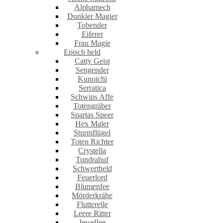
Alphamech
Dunkler Magier
Tobender
Eiferer
Frau Magie
Episch held
Catty Geist
Sengender
Kunoichi
Serratica
Schwips Affe
Totengräber
Spartas Speer
Hex Maler
Sturmflügel
Toten Richter
Crystella
Tundrahuf
Schwertheld
Feuerlord
Blumenfee
Mörderkrähe
Flutterelle
Leere Ritter
Jewellee