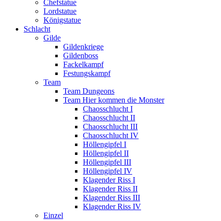
Chefstatue
Lordstatue
Königstatue
Schlacht
Gilde
Gildenkriege
Gildenboss
Fackelkampf
Festungskampf
Team
Team Dungeons
Team Hier kommen die Monster
Chaosschlucht I
Chaosschlucht II
Chaosschlucht III
Chaosschlucht IV
Höllengipfel I
Höllengipfel II
Höllengipfel III
Höllengipfel IV
Klagender Riss I
Klagender Riss II
Klagender Riss III
Klagender Riss IV
Einzel