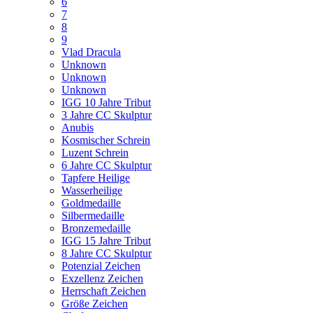
6
7
8
9
Vlad Dracula
Unknown
Unknown
Unknown
IGG 10 Jahre Tribut
3 Jahre CC Skulptur
Anubis
Kosmischer Schrein
Luzent Schrein
6 Jahre CC Skulptur
Tapfere Heilige
Wasserheilige
Goldmedaille
Silbermedaille
Bronzemedaille
IGG 15 Jahre Tribut
8 Jahre CC Skulptur
Potenzial Zeichen
Exzellenz Zeichen
Herrschaft Zeichen
Größe Zeichen