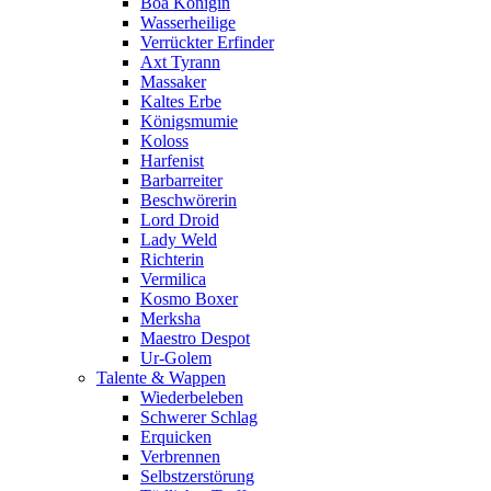
Boa Königin
Wasserheilige
Verrückter Erfinder
Axt Tyrann
Massaker
Kaltes Erbe
Königsmumie
Koloss
Harfenist
Barbarreiter
Beschwörerin
Lord Droid
Lady Weld
Richterin
Vermilica
Kosmo Boxer
Merksha
Maestro Despot
Ur-Golem
Talente & Wappen
Wiederbeleben
Schwerer Schlag
Erquicken
Verbrennen
Selbstzerstörung