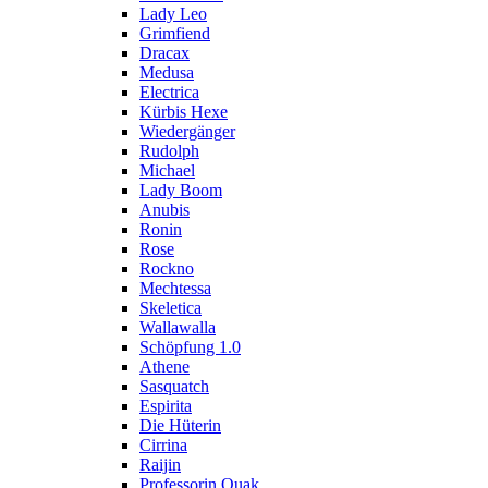
Lady Leo
Grimfiend
Dracax
Medusa
Electrica
Kürbis Hexe
Wiedergänger
Rudolph
Michael
Lady Boom
Anubis
Ronin
Rose
Rockno
Mechtessa
Skeletica
Wallawalla
Schöpfung 1.0
Athene
Sasquatch
Espirita
Die Hüterin
Cirrina
Raijin
Professorin Quak