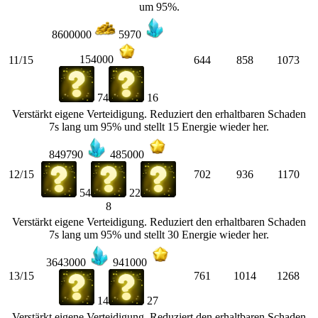
um 95%.
8600000
5970
154000
11/15
644
858
1073
74
16
Verstärkt eigene Verteidigung. Reduziert den erhaltbaren Schaden
7s lang um 95% und stellt 15 Energie wieder her.
849790
485000
12/15
702
936
1170
54
22
8
Verstärkt eigene Verteidigung. Reduziert den erhaltbaren Schaden
7s lang um 95% und stellt 30 Energie wieder her.
3643000
941000
13/15
761
1014
1268
14
27
Verstärkt eigene Verteidigung. Reduziert den erhaltbaren Schaden