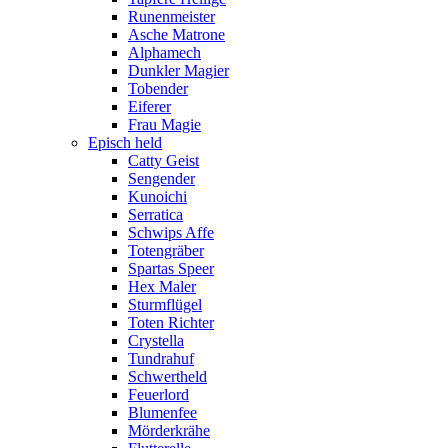
Runenmeister
Asche Matrone
Alphamech
Dunkler Magier
Tobender
Eiferer
Frau Magie
Episch held
Catty Geist
Sengender
Kunoichi
Serratica
Schwips Affe
Totengräber
Spartas Speer
Hex Maler
Sturmflügel
Toten Richter
Crystella
Tundrahuf
Schwertheld
Feuerlord
Blumenfee
Mörderkrähe