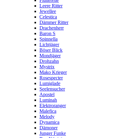
Flutterelle
Leere Ritter
Jewellee
Celestica
Dämmer Ritter
Drachenherr
Baron S
Spinnella
Lichtjäger
Böser Blick
Mondjäger
Drohzahn
Mystrix
Mako Krieger
Rosespecter
Lumiglade
Seelensucher
Apostel
Luminah
Elektroranger
Malefica
Melody
Dynamica
Dämoner
Junger Funke