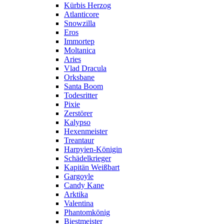
Kürbis Herzog
Atlanticore
Snowzilla
Eros
Immortep
Moltanica
Aries
Vlad Dracula
Orksbane
Santa Boom
Todesritter
Pixie
Zerstörer
Kalypso
Hexenmeister
Treantaur
Harpyien-Königin
Schädelkrieger
Kapitän Weißbart
Gargoyle
Candy Kane
Arktika
Valentina
Phantomkönig
Biestmeister