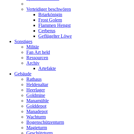
Verteidiger beschwören
Briarkönigin
Frost Golem
Flammen Hengst
Cerberus
Geflügelter Löwe
Sonstiges
Militär
Fan Art held
Ressourcen
Archiv
Artefakte
Gebäude
Rathaus
Heldenaltar
Heerlager
Goldmine
Manamühle
Golddepot
Manadepot
Wachturm
Bogenschützenturm
Magieturm
Geschützturm