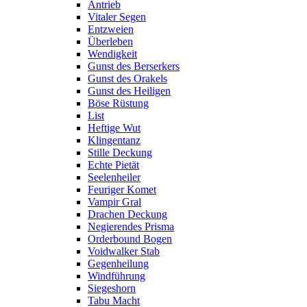
Antrieb
Vitaler Segen
Entzweien
Überleben
Wendigkeit
Gunst des Berserkers
Gunst des Orakels
Gunst des Heiligen
Böse Rüstung
List
Heftige Wut
Klingentanz
Stille Deckung
Echte Pietät
Seelenheiler
Feuriger Komet
Vampir Gral
Drachen Deckung
Negierendes Prisma
Orderbound Bogen
Voidwalker Stab
Gegenheilung
Windführung
Siegeshorn
Tabu Macht