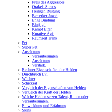
Preis des Aggressors
Orakels Spross
Heiligen Rüstung
Berserker Juwel
Enge Bindung
Blutjagd
Kampf Eifer
Kurative Ägis
Raumzeit Trank
Pet
Super Pet
Ausrüstung
Verzauberungen
Ausrüstung
Verstärk.
Rechner Eigenschaften der Helden
Durchbruch Lvl
Wächter
Schicksal
Vergleich der Eigenschaften von Helden
Vergleich der Kraft der Helden
Welche Helden setzen Talent, Runen oder
Verzauberungen.
Entwicklung und Erfahrung
Skins