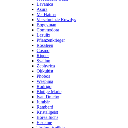
Lavanica
Asura
Ma Hatma
Verschmitzte Rowdys
Bogeyman
Commodora
Lazulix
Pflanzenkrieger
Rosaleen
Cosmo
Ripper
Svalinn
Zephyrica
Okkultist
Phobos
Wespinia
Rodrigo
Blutige Marie
Ivan Dracho
Jumbär
Rambard
Kristallgeist
Borealfuchs
Eisdame
Tapfere Heilige