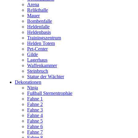
Arena
Relikthalle
Mauer
Bombenfalle
Heldenfalle
Heldenbasis
Trainingszentrum
Helden Totem
Pet-Center
Gilde
Lagerhaus
Waffenkammer
Steinbruch
Statue der Wächter
Dekorationen
Ninja
Fußball Sternentrophäe
Fahne 1
Fahne 2
Fahne 3
Fahne 4
Fahne 5
Fahne 6
Fahne 7
Fahne 8