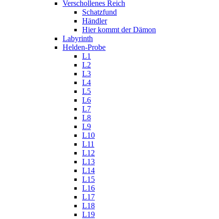
Verschollenes Reich
Schatzfund
Händler
Hier kommt der Dämon
Labyrinth
Helden-Probe
L1
L2
L3
L4
L5
L6
L7
L8
L9
L10
L11
L12
L13
L14
L15
L16
L17
L18
L19