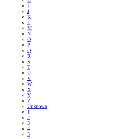
H
I
J
K
L
M
N
O
P
Q
R
S
T
U
V
W
X
Y
Z
Unknown
1
2
3
4
5