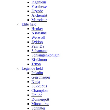
Ingenieur
Frosthexe
Dryade
Alchemist
Marodeur
Elite held
Henker
Assassine
Werwolf
Zyklop
Pain-Da
Schamane
Schlangenkönigin
Eisdämon
Triton
Legende held
Paladin
Geistmagier
Ninja
Sukkubus
Champion
Druide
Donnergott
Minotauros
Schnitter