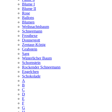
Blume I
Blume II
Rose
Ballons
Blumen
Weihnachtsbaum
Schneemann
Frosthexe
Donnergott
Zentaur-König
Grabstein
Sarg
Winterlicher Baum
Schornstein
Rockender Schneemann
Engelchen
Schokolade
A
B
C
D
E
F
G