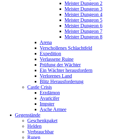
Meister Dungeon 2
Meister Dungeon 3
Meister Dungeon 4
Meister Dungeon 5
Meister Dungeon 6
Meister Dungeon 7
Meister Dungeon 8
Arena
Verschollenes Schlachtfeld
Expedition
Verlassene Ruine
Prüfung der Wächter
Ein Wächter herausfordern
Verlorenes Land
Blitz Herausforderung
Castle Crisis
Erzdämon
Avaricifer
Impster
Asche Armee
Gegenstände
Geschenkpaket
Helden
Verbrauchbar
Runen