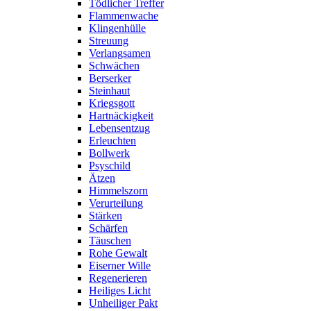
Tödlicher Treffer
Flammenwache
Klingenhülle
Streuung
Verlangsamen
Schwächen
Berserker
Steinhaut
Kriegsgott
Hartnäckigkeit
Lebensentzug
Erleuchten
Bollwerk
Psyschild
Ätzen
Himmelszorn
Verurteilung
Stärken
Schärfen
Täuschen
Rohe Gewalt
Eiserner Wille
Regenerieren
Heiliges Licht
Unheiliger Pakt