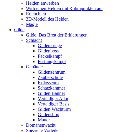
Helden anwerben
Wirb einen Helden mit Ruhmpunkten an.
Erleuchten
3D-Modell des Helden
Magie
Gilde
Gilde. Das Brett der Erklärungen
Schlacht
Gildenkriege
Gildenboss
Fackelkampf
Festungskampf
Gebäude
Gildenzentrum
Zauberschule
Kolosseum
Schatzkammer
Gilden Banner
Verteidiger Altar
Verteidiger Basis
Gilden Wachturm
Gildenshop
Mauer
Domänenwacht
Spezielle Vorteile