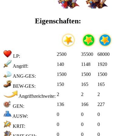
Eigenschaften:
2500
35500
68000
LP:
140
1148
1920
Angriff:
1500
1500
1500
ANG-GES:
150
165
165
BEW-GES:
2
2
2
Angriffsreichweite:
136
166
227
GEN:
0
0
0
AUSW:
0
0
0
KRIT:
0
0
0