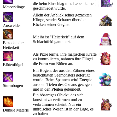
die beim Einschlag ums Leben kamen,
Meteorklinge
geschmiedet wurde.
Allein der Anblick seiner gezackten
Klinge, sendet Schauer über die
Rücken seiner Gegner.
Ausweider
Mit ihr ist "Heiterkeit" auf dem
Schlachtfeld garantiert.
Bazooka der
Heiterkeit
Als Pixie lernte, ihre magischen Kräfte
zu kontrollieren, nahmen ihre Flügel
die Form von Blüten an.
Blütenflügel
Ein Bogen, der aus den Zähnen eines
berüchtigten Seemonsters gefertigt
wurde. Beim Spannen wird Energie
aus den Tiefen des Ozeans gezogen
Sturmbogen
und in den Pfeilen gebündelt.
Ein bösartiges Objekt, das sich
konstant zu verformen und zu
verkrümmen scheint. Nur ein
unirdisches Wesen ist in der Lage, es
Dunkle Materie
zu halten.