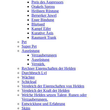
Preis des Aggressors
Orakels Spross
Heiligen Rüstung
Berserker Juwel
Enge Bindung
Blutjagd
Kampf Eifer
Kurative Ägis
Raumzeit Trank
Pet
Super Pet
Ausrüstung
Verzauberungen
Ausrüstung
Verstärk.
Rechner Eigenschaften der Helden
Durchbruch Lvl
Wächter
Schicksal
Vergleich der Eigenschaften von Helden
Vergleich der Kraft der Helden
Welche Helden setzen Talent, Runen oder
Verzauberungen.
Entwicklung und Erfahrung
Skins