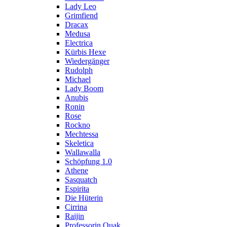
Lady Leo
Grimfiend
Dracax
Medusa
Electrica
Kürbis Hexe
Wiedergänger
Rudolph
Michael
Lady Boom
Anubis
Ronin
Rose
Rockno
Mechtessa
Skeletica
Wallawalla
Schöpfung 1.0
Athene
Sasquatch
Espirita
Die Hüterin
Cirrina
Raijin
Professorin Quak