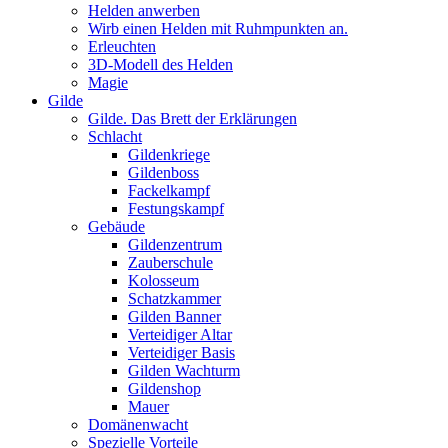
Helden anwerben
Wirb einen Helden mit Ruhmpunkten an.
Erleuchten
3D-Modell des Helden
Magie
Gilde
Gilde. Das Brett der Erklärungen
Schlacht
Gildenkriege
Gildenboss
Fackelkampf
Festungskampf
Gebäude
Gildenzentrum
Zauberschule
Kolosseum
Schatzkammer
Gilden Banner
Verteidiger Altar
Verteidiger Basis
Gilden Wachturm
Gildenshop
Mauer
Domänenwacht
Spezielle Vorteile