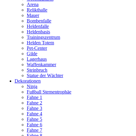
Arena
Relikthalle
Mauer
Bombenfalle
Heldenfalle
Heldenbasis
Trainingszentrum
Helden Totem
Pet-Center
Gilde
Lagerhaus
Waffenkammer
Steinbruch
Statue der Wächter
Dekorationen
Ninja
Fußball Sternentrophäe
Fahne 1
Fahne 2
Fahne 3
Fahne 4
Fahne 5
Fahne 6
Fahne 7
Fahne 8