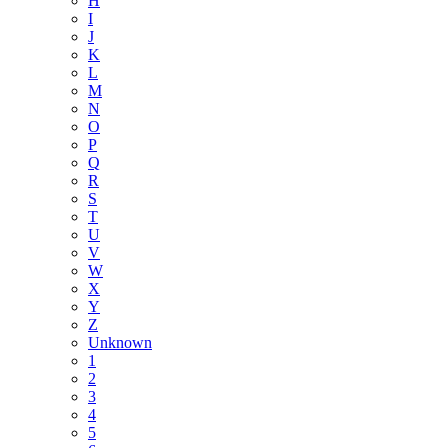
H
I
J
K
L
M
N
O
P
Q
R
S
T
U
V
W
X
Y
Z
Unknown
1
2
3
4
5