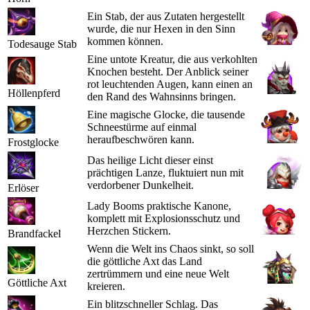
Ein Stab, der aus Zutaten hergestellt
wurde, die nur Hexen in den Sinn
kommen können.
Todesauge Stab
Eine untote Kreatur, die aus verkohlten
Knochen besteht. Der Anblick seiner
rot leuchtenden Augen, kann einen an
Höllenpferd
den Rand des Wahnsinns bringen.
Eine magische Glocke, die tausende
Schneestürme auf einmal
heraufbeschwören kann.
Frostglocke
Das heilige Licht dieser einst
prächtigen Lanze, fluktuiert nun mit
verdorbener Dunkelheit.
Erlöser
Lady Booms praktische Kanone,
komplett mit Explosionsschutz und
Herzchen Stickern.
Brandfackel
Wenn die Welt ins Chaos sinkt, so soll
die göttliche Axt das Land
zertrümmern und eine neue Welt
Göttliche Axt
kreieren.
Ein blitzschneller Schlag. Das