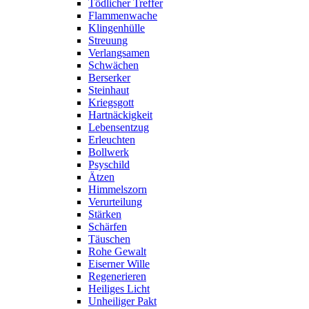
Tödlicher Treffer
Flammenwache
Klingenhülle
Streuung
Verlangsamen
Schwächen
Berserker
Steinhaut
Kriegsgott
Hartnäckigkeit
Lebensentzug
Erleuchten
Bollwerk
Psyschild
Ätzen
Himmelszorn
Verurteilung
Stärken
Schärfen
Täuschen
Rohe Gewalt
Eiserner Wille
Regenerieren
Heiliges Licht
Unheiliger Pakt