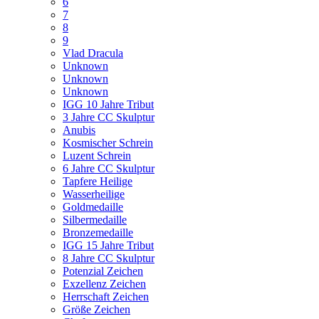
6
7
8
9
Vlad Dracula
Unknown
Unknown
Unknown
IGG 10 Jahre Tribut
3 Jahre CC Skulptur
Anubis
Kosmischer Schrein
Luzent Schrein
6 Jahre CC Skulptur
Tapfere Heilige
Wasserheilige
Goldmedaille
Silbermedaille
Bronzemedaille
IGG 15 Jahre Tribut
8 Jahre CC Skulptur
Potenzial Zeichen
Exzellenz Zeichen
Herrschaft Zeichen
Größe Zeichen