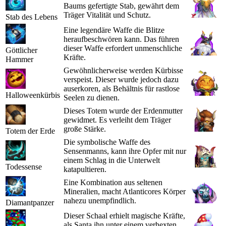
Baums gefertigte Stab, gewährt dem
Träger Vitalität und Schutz.
Stab des Lebens
Eine legendäre Waffe die Blitze
heraufbeschwören kann. Das führen
dieser Waffe erfordert unmenschliche
Göttlicher
Kräfte.
Hammer
Gewöhnlicherweise werden Kürbisse
verspeist. Dieser wurde jedoch dazu
auserkoren, als Behältnis für rastlose
Halloweenkürbis
Seelen zu dienen.
Dieses Totem wurde der Erdenmutter
gewidmet. Es verleiht dem Träger
große Stärke.
Totem der Erde
Die symbolische Waffe des
Sensenmanns, kann ihre Opfer mit nur
einem Schlag in die Unterwelt
Todessense
katapultieren.
Eine Kombination aus seltenen
Mineralien, macht Atlanticores Körper
nahezu unempfindlich.
Diamantpanzer
Dieser Schaal erhielt magische Kräfte,
als Santa ihn unter einem verhexten