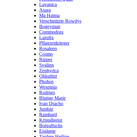
Lavanica
Asura
Ma Hatma
Verschmitzte Rowdys
Bogeyman
Commodora
Lazulix
Pflanzenkrieger
Rosaleen
Cosmo
Ripper
Svalinn
Zephyrica
Okkultist
Phobos
Wespinia
Rodrigo
Blutige Marie
Ivan Dracho
Jumbär
Rambard
Kristallgeist
Borealfuchs
Eisdame
Tapfere Heilige