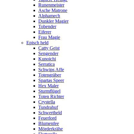
Runenmeister
Asche Matrone
Alphamech
Dunkler Magier
Tobender
Eiferer
Frau Magie
Episch held
Catty Geist
Sengender
Kunoichi
Serratica
Schwips Affe
Totengräber
Spartas Speer
Hex Maler
Sturmflügel
Toten Richter
Crystella
Tundrahuf
Schwertheld
Feuerlord
Blumenfee
Mörderkrähe