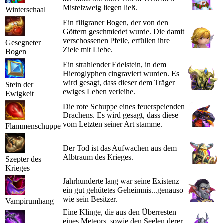
Mistelzweig liegen ließ.
Winterschaal
Ein filigraner Bogen, der von den
Göttern geschmiedet wurde. Die damit
verschossenen Pfeile, erfüllen ihre
Gesegneter
Ziele mit Liebe.
Bogen
Ein strahlender Edelstein, in dem
Hieroglyphen eingraviert wurden. Es
wird gesagt, dass dieser dem Träger
Stein der
ewiges Leben verleihe.
Ewigkeit
Die rote Schuppe eines feuerspeienden
Drachens. Es wird gesagt, dass diese
vom Letzten seiner Art stamme.
Flammenschuppe
Der Tod ist das Aufwachen aus dem
Albtraum des Krieges.
Szepter des
Krieges
Jahrhunderte lang war seine Existenz
ein gut gehütetes Geheimnis...genauso
wie sein Besitzer.
Vampirumhang
Eine Klinge, die aus den Überresten
eines Meteors, sowie den Seelen derer,