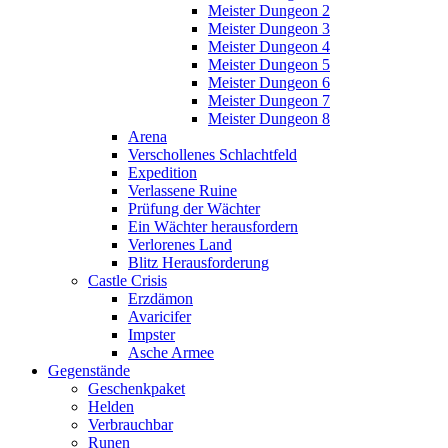
Meister Dungeon 2
Meister Dungeon 3
Meister Dungeon 4
Meister Dungeon 5
Meister Dungeon 6
Meister Dungeon 7
Meister Dungeon 8
Arena
Verschollenes Schlachtfeld
Expedition
Verlassene Ruine
Prüfung der Wächter
Ein Wächter herausfordern
Verlorenes Land
Blitz Herausforderung
Castle Crisis
Erzdämon
Avaricifer
Impster
Asche Armee
Gegenstände
Geschenkpaket
Helden
Verbrauchbar
Runen