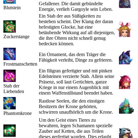
Gefallener. Die damit gebündelte
Blutstein
Energie, verlieh Gargoyle sein Leben.
Ein Stab der aus Süßigkeiten zu
bestehen scheint. Der Klang der daran
befestigten Glocke, hat eine
betäubende Wirkung auf all diejenigen,
Zuckerstange
die ihre Ohren nicht schnell genug
bedecken können.
Ein Ornament, das dem Träger die
Fähigkeit verleiht, Dinge zu gefrieren.
Frostmanschetten
Ein filigran gefertigter und mit pinken
Edelsteinen verzierte Stab. Allein seine
Präsenz, soll laut Gerüchten, ganze
Stab der
Kriege in nur einem Augenblick mit
Liebenden
einem Waffenstillstand beendet haben.
Rastlose Seelen, die den einstigen
Besitzern der Krone gehörten,
schwirren unaufhörlich um die Krone.
Phantomkrone
Um den Geist eines Tieres zu
bewahren, legen Schamanen spezielle
Zauber auf Ketten, die aus Teilen
dieses gerfertigt wurden. Dies erlaubt