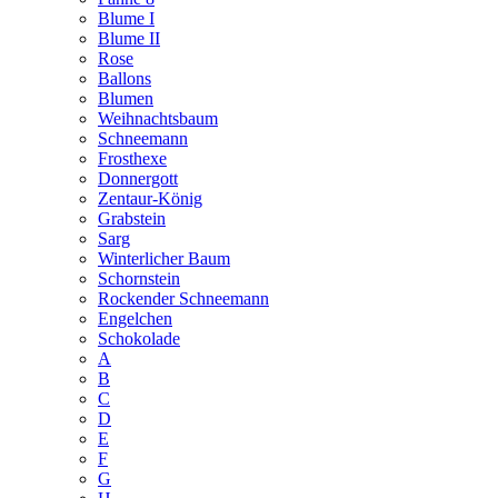
Blume I
Blume II
Rose
Ballons
Blumen
Weihnachtsbaum
Schneemann
Frosthexe
Donnergott
Zentaur-König
Grabstein
Sarg
Winterlicher Baum
Schornstein
Rockender Schneemann
Engelchen
Schokolade
A
B
C
D
E
F
G