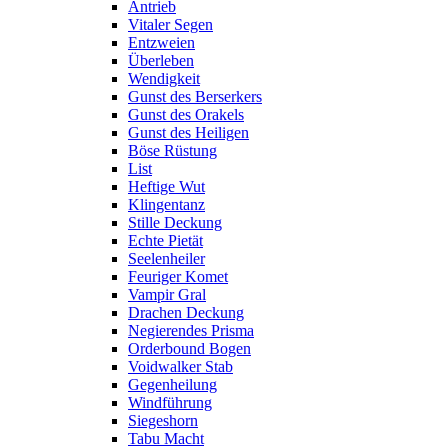
Antrieb
Vitaler Segen
Entzweien
Überleben
Wendigkeit
Gunst des Berserkers
Gunst des Orakels
Gunst des Heiligen
Böse Rüstung
List
Heftige Wut
Klingentanz
Stille Deckung
Echte Pietät
Seelenheiler
Feuriger Komet
Vampir Gral
Drachen Deckung
Negierendes Prisma
Orderbound Bogen
Voidwalker Stab
Gegenheilung
Windführung
Siegeshorn
Tabu Macht