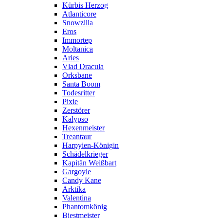
Kürbis Herzog
Atlanticore
Snowzilla
Eros
Immortep
Moltanica
Aries
Vlad Dracula
Orksbane
Santa Boom
Todesritter
Pixie
Zerstörer
Kalypso
Hexenmeister
Treantaur
Harpyien-Königin
Schädelkrieger
Kapitän Weißbart
Gargoyle
Candy Kane
Arktika
Valentina
Phantomkönig
Biestmeister