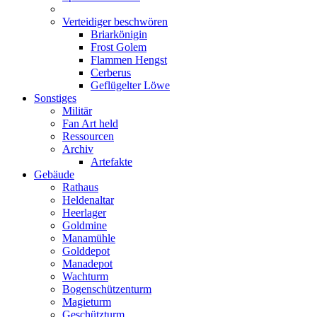
Verteidiger beschwören
Briarkönigin
Frost Golem
Flammen Hengst
Cerberus
Geflügelter Löwe
Sonstiges
Militär
Fan Art held
Ressourcen
Archiv
Artefakte
Gebäude
Rathaus
Heldenaltar
Heerlager
Goldmine
Manamühle
Golddepot
Manadepot
Wachturm
Bogenschützenturm
Magieturm
Geschützturm