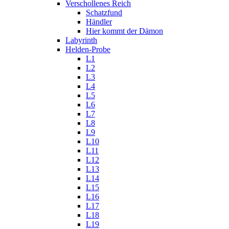
Verschollenes Reich
Schatzfund
Händler
Hier kommt der Dämon
Labyrinth
Helden-Probe
L1
L2
L3
L4
L5
L6
L7
L8
L9
L10
L11
L12
L13
L14
L15
L16
L17
L18
L19