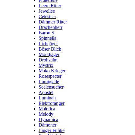
Flutterelle
Leere Ritter
Jewellee
Celestica
Dämmer Ritter
Drachenherr
Baron S
Spinnella
Lichtjäger
Böser Blick
Mondjäger
Drohzahn
Mystrix
Mako Krieger
Rosespecter
Lumiglade
Seelensucher
Apostel
Luminah
Elektroranger
Malefica
Melody
Dynamica
Dämoner
Junger Funke