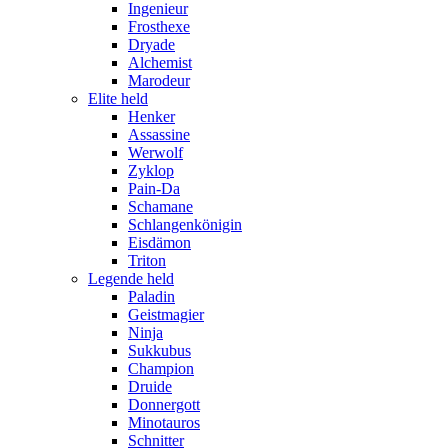
Ingenieur
Frosthexe
Dryade
Alchemist
Marodeur
Elite held
Henker
Assassine
Werwolf
Zyklop
Pain-Da
Schamane
Schlangenkönigin
Eisdämon
Triton
Legende held
Paladin
Geistmagier
Ninja
Sukkubus
Champion
Druide
Donnergott
Minotauros
Schnitter