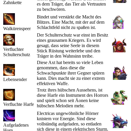
Zahnkette
es dem Träger, das Tier als Vertrauten
zu beschwören.
Bindet und verstärkt die Macht des
Blitzes. Eine Macht, mit der auf dem
Schlachtfeld nicht zu spaßen ist.
Walkürenspeer
Der Schulterschutz war einst im Besitz
eines grausamen Kriegers. Es wird
gesagt, dass seine Seele in diesem
Verfluchter
Stück Rüstung weiterlebe und den
Schulterschutz
Träger in den Wahnsinn treibe.
Diese Axt hat bereits so viele Leben
genommen, dass diese die
Schwachpunkte ihrer Gegner spüren
kann. Dies macht sie zu einer extrem
Lebensender
effektiven Waffe.
Trotz ihres hübschen Aussehens, ist
diese Harfe ein Instrument des Horrors
und spielt schon seit Äonen keine
Verfluchte Harfe
hübschen Melodien mehr.
Electricas ungewöhnliche Hörner
knistern vor Energie. Sind diese
vollständig aufgeladen, so entladen
Aufgeladenes
sich diese in einem elektrischen Sturm.
Horn