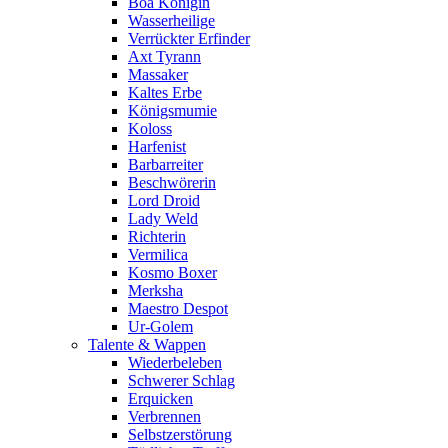
Boa Königin
Wasserheilige
Verrückter Erfinder
Axt Tyrann
Massaker
Kaltes Erbe
Königsmumie
Koloss
Harfenist
Barbarreiter
Beschwörerin
Lord Droid
Lady Weld
Richterin
Vermilica
Kosmo Boxer
Merksha
Maestro Despot
Ur-Golem
Talente & Wappen
Wiederbeleben
Schwerer Schlag
Erquicken
Verbrennen
Selbstzerstörung