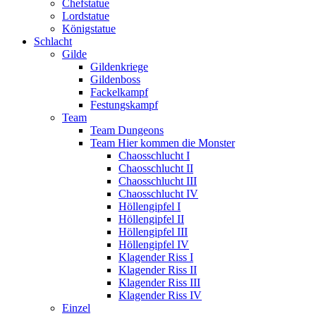
Chefstatue
Lordstatue
Königstatue
Schlacht
Gilde
Gildenkriege
Gildenboss
Fackelkampf
Festungskampf
Team
Team Dungeons
Team Hier kommen die Monster
Chaosschlucht I
Chaosschlucht II
Chaosschlucht III
Chaosschlucht IV
Höllengipfel I
Höllengipfel II
Höllengipfel III
Höllengipfel IV
Klagender Riss I
Klagender Riss II
Klagender Riss III
Klagender Riss IV
Einzel