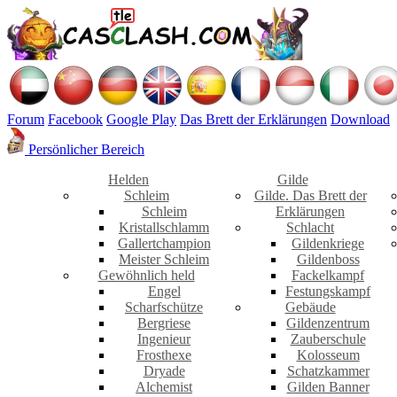
Forum
Facebook
Google Play
Das Brett der Erklärungen
Download
Persönlicher Bereich
Helden
Gilde
Schleim
Gilde. Das Brett der
Schleim
Erklärungen
Kristallschlamm
Schlacht
Gallertchampion
Gildenkriege
Meister Schleim
Gildenboss
Gewöhnlich held
Fackelkampf
Engel
Festungskampf
Scharfschütze
Gebäude
Bergriese
Gildenzentrum
Ingenieur
Zauberschule
Frosthexe
Kolosseum
Dryade
Schatzkammer
Alchemist
Gilden Banner