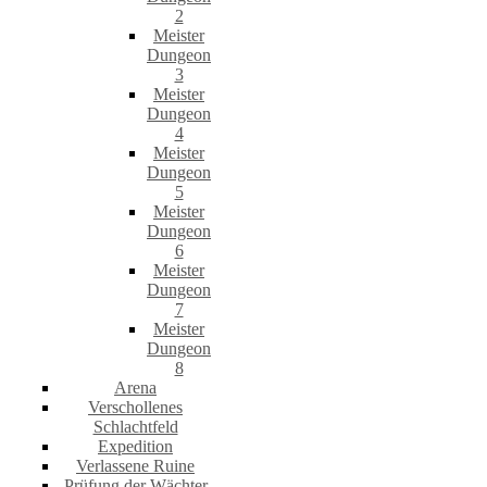
2
Meister
Dungeon
3
Meister
Dungeon
4
Meister
Dungeon
5
Meister
Dungeon
6
Meister
Dungeon
7
Meister
Dungeon
8
Arena
Verschollenes
Schlachtfeld
Expedition
Verlassene Ruine
Prüfung der Wächter