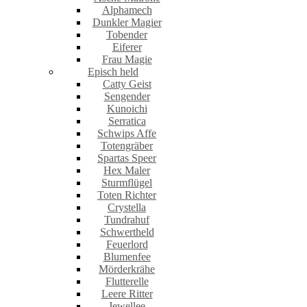
Alphamech
Dunkler Magier
Tobender
Eiferer
Frau Magie
Episch held
Catty Geist
Sengender
Kunoichi
Serratica
Schwips Affe
Totengräber
Spartas Speer
Hex Maler
Sturmflügel
Toten Richter
Crystella
Tundrahuf
Schwertheld
Feuerlord
Blumenfee
Mörderkrähe
Flutterelle
Leere Ritter
Jewellee