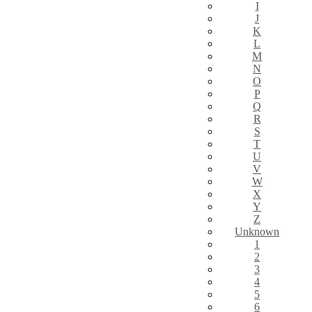
I
J
K
L
M
N
O
P
Q
R
S
T
U
V
W
X
Y
Z
Unknown
1
2
3
4
5
6