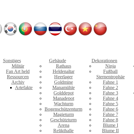
Sonstiges
Gebäude
Dekorationen
Militär
Rathaus
Ninja
Fan Art held
Heldenaltar
Fußball
Ressourcen
Heerlager
Sternentrophäe
Archiv
Goldmine
Fahne 1
Artefakte
Manamühle
Fahne 2
Golddepot
Fahne 3
Manadepot
Fahne 4
Wachturm
Fahne 5
Bogenschützenturm
Fahne 6
Magieturm
Fahne 7
Geschützturm
Fahne 8
Arena
Blume I
Relikthalle
Blume II