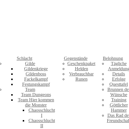
Schlacht
Gegenstände
Belohnung
Gilde
Geschenkpaket
Tägliche
Gildenkriege
Helden
Anmeldun
Gildenboss
Verbrauchbar
Details
Fackelkampf
Runen
Erfolge
Festungskampf
Questtafel
Team
Brunnen de
Team Dungeons
Wünsche
Team Hier kommen
Training
die Monster
Göttlicher
Chaosschlucht
Hammer
I
Das Rad de
Chaosschlucht
Freundschaf
II