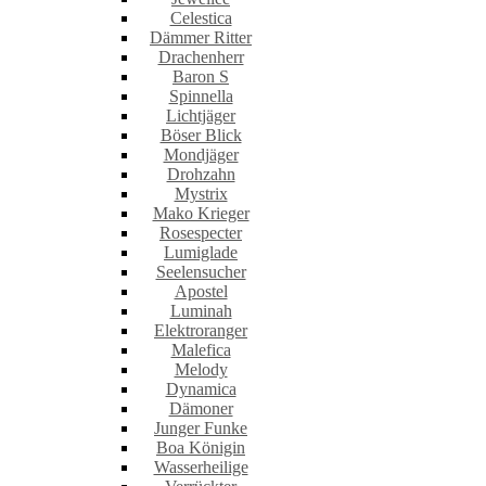
Celestica
Dämmer Ritter
Drachenherr
Baron S
Spinnella
Lichtjäger
Böser Blick
Mondjäger
Drohzahn
Mystrix
Mako Krieger
Rosespecter
Lumiglade
Seelensucher
Apostel
Luminah
Elektroranger
Malefica
Melody
Dynamica
Dämoner
Junger Funke
Boa Königin
Wasserheilige