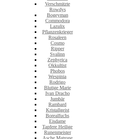
Verschmitzte
Rowdys
Bogeyman
Commodora
Lazulix
Pflanzenkrieger
Rosaleen
Cosmo
Ripper
Svalinn
Zephyrica
Okkultist
Phobos
Wespinia
Rodrigo
Blutige Marie
Ivan Dracho
Jumbär
Rambard
Kristallgeist
Borealfuchs
Eisdame
Tapfere Heilige
Runenmeister
Asche Matrone