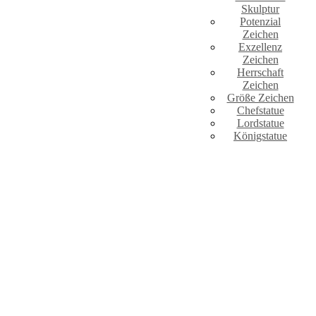
Skulptur
Potenzial
Zeichen
Exzellenz
Zeichen
Herrschaft
Zeichen
Größe Zeichen
Chefstatue
Lordstatue
Königstatue