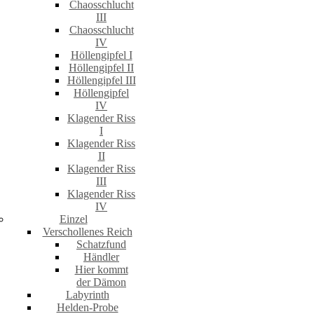
Chaosschlucht
III
Chaosschlucht
IV
Höllengipfel I
Höllengipfel II
Höllengipfel III
Höllengipfel
IV
Klagender Riss
I
Klagender Riss
II
Klagender Riss
III
Klagender Riss
IV
Einzel
Verschollenes Reich
Schatzfund
Händler
Hier kommt
der Dämon
Labyrinth
Helden-Probe