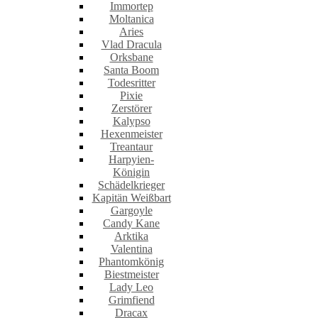
Immortep
Moltanica
Aries
Vlad Dracula
Orksbane
Santa Boom
Todesritter
Pixie
Zerstörer
Kalypso
Hexenmeister
Treantaur
Harpyien-
Königin
Schädelkrieger
Kapitän Weißbart
Gargoyle
Candy Kane
Arktika
Valentina
Phantomkönig
Biestmeister
Lady Leo
Grimfiend
Dracax