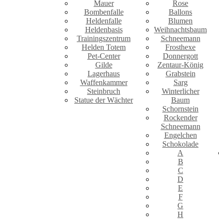
Mauer
Rose
Bombenfalle
Ballons
Heldenfalle
Blumen
Heldenbasis
Weihnachtsbaum
Trainingszentrum
Schneemann
Helden Totem
Frosthexe
Pet-Center
Donnergott
Gilde
Zentaur-König
Lagerhaus
Grabstein
Waffenkammer
Sarg
Steinbruch
Winterlicher
Statue der Wächter
Baum
Schornstein
Rockender
Schneemann
Engelchen
Schokolade
A
B
C
D
E
F
G
H