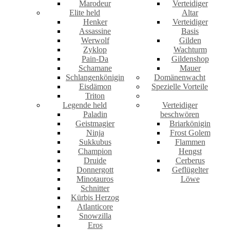
Marodeur
Verteidiger
Elite held
Altar
Henker
Verteidiger
Assassine
Basis
Werwolf
Gilden
Zyklop
Wachturm
Pain-Da
Gildenshop
Schamane
Mauer
Schlangenkönigin
Domänenwacht
Eisdämon
Spezielle Vorteile
Triton
Legende held
Verteidiger
Paladin
beschwören
Geistmagier
Briarkönigin
Ninja
Frost Golem
Sukkubus
Flammen
Champion
Hengst
Druide
Cerberus
Donnergott
Geflügelter
Minotauros
Löwe
Schnitter
Kürbis Herzog
Atlanticore
Snowzilla
Eros