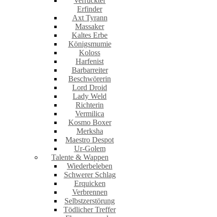
Verrückter
Erfinder
Axt Tyrann
Massaker
Kaltes Erbe
Königsmumie
Koloss
Harfenist
Barbarreiter
Beschwörerin
Lord Droid
Lady Weld
Richterin
Vermilica
Kosmo Boxer
Merksha
Maestro Despot
Ur-Golem
Talente & Wappen
Wiederbeleben
Schwerer Schlag
Erquicken
Verbrennen
Selbstzerstörung
Tödlicher Treffer