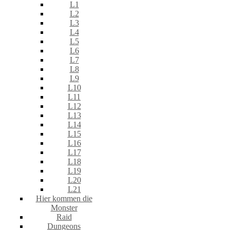
L1
L2
L3
L4
L5
L6
L7
L8
L9
L10
L11
L12
L13
L14
L15
L16
L17
L18
L19
L20
L21
Hier kommen die
Monster
Raid
Dungeons