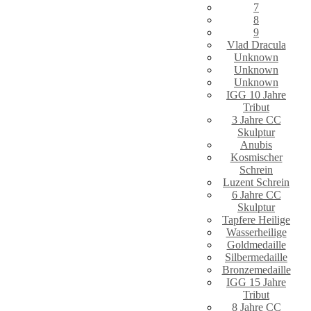
7
8
9
Vlad Dracula
Unknown
Unknown
Unknown
IGG 10 Jahre
Tribut
3 Jahre CC
Skulptur
Anubis
Kosmischer
Schrein
Luzent Schrein
6 Jahre CC
Skulptur
Tapfere Heilige
Wasserheilige
Goldmedaille
Silbermedaille
Bronzemedaille
IGG 15 Jahre
Tribut
8 Jahre CC