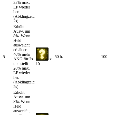
22% max.
LP wieder
her.
(Abklingzeit:
2s)
Erhöht
Ausw. um
8%. Wenn
Held
ausweicht,
erhält er
40% mehr
5
50 h.
100
ANG für 2s
x
und stellt
10
26% max.
LP wieder
her.
(Abklingzeit:
2s)
Erhöht
Ausw. um
8%. Wenn
Held
ausweicht,