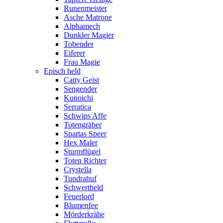
Runenmeister
Asche Matrone
Alphamech
Dunkler Magier
Tobender
Eiferer
Frau Magie
Episch held
Catty Geist
Sengender
Kunoichi
Serratica
Schwips Affe
Totengräber
Spartas Speer
Hex Maler
Sturmflügel
Toten Richter
Crystella
Tundrahuf
Schwertheld
Feuerlord
Blumenfee
Mörderkrähe