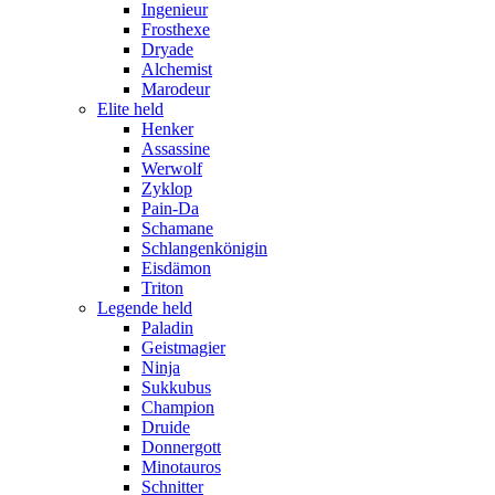
Ingenieur
Frosthexe
Dryade
Alchemist
Marodeur
Elite held
Henker
Assassine
Werwolf
Zyklop
Pain-Da
Schamane
Schlangenkönigin
Eisdämon
Triton
Legende held
Paladin
Geistmagier
Ninja
Sukkubus
Champion
Druide
Donnergott
Minotauros
Schnitter