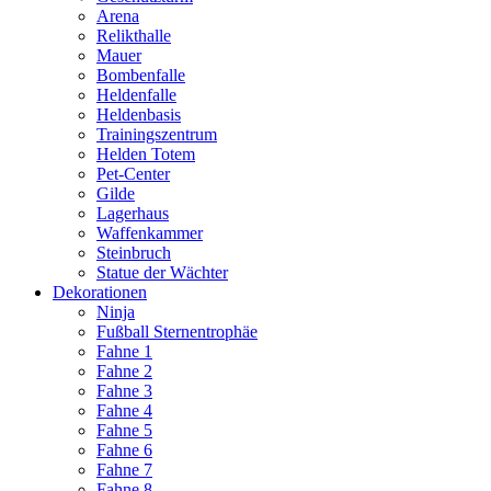
Arena
Relikthalle
Mauer
Bombenfalle
Heldenfalle
Heldenbasis
Trainingszentrum
Helden Totem
Pet-Center
Gilde
Lagerhaus
Waffenkammer
Steinbruch
Statue der Wächter
Dekorationen
Ninja
Fußball Sternentrophäe
Fahne 1
Fahne 2
Fahne 3
Fahne 4
Fahne 5
Fahne 6
Fahne 7
Fahne 8