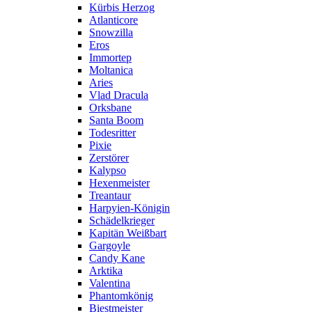
Kürbis Herzog
Atlanticore
Snowzilla
Eros
Immortep
Moltanica
Aries
Vlad Dracula
Orksbane
Santa Boom
Todesritter
Pixie
Zerstörer
Kalypso
Hexenmeister
Treantaur
Harpyien-Königin
Schädelkrieger
Kapitän Weißbart
Gargoyle
Candy Kane
Arktika
Valentina
Phantomkönig
Biestmeister