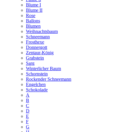
Blume I
Blume II
Rose
Ballons
Blumen
Weihnachtsbaum
Schneemann
Frosthexe
Donnergott
Zentaur-König
Grabstein
Sarg
Winterlicher Baum
Schornstein
Rockender Schneemann
Engelchen
Schokolade
A
B
C
D
E
F
G