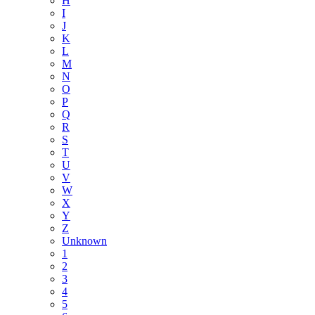
H
I
J
K
L
M
N
O
P
Q
R
S
T
U
V
W
X
Y
Z
Unknown
1
2
3
4
5