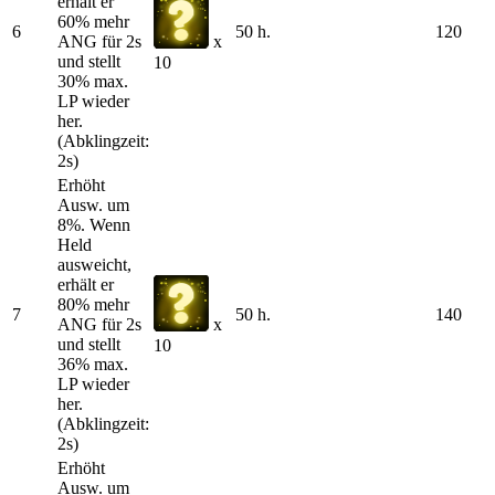
erhält er
60% mehr
6
50 h.
120
ANG für 2s
x
und stellt
10
30% max.
LP wieder
her.
(Abklingzeit:
2s)
Erhöht
Ausw. um
8%. Wenn
Held
ausweicht,
erhält er
80% mehr
7
50 h.
140
ANG für 2s
x
und stellt
10
36% max.
LP wieder
her.
(Abklingzeit:
2s)
Erhöht
Ausw. um