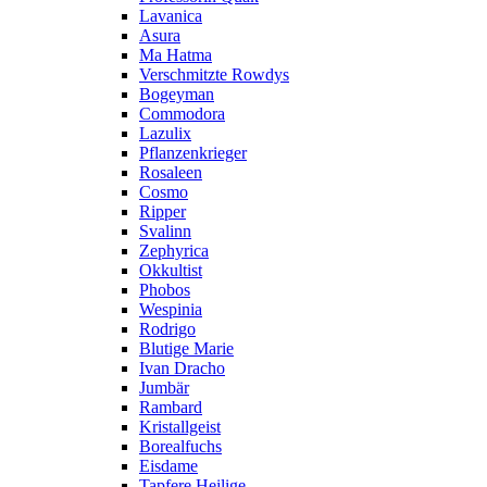
Lavanica
Asura
Ma Hatma
Verschmitzte Rowdys
Bogeyman
Commodora
Lazulix
Pflanzenkrieger
Rosaleen
Cosmo
Ripper
Svalinn
Zephyrica
Okkultist
Phobos
Wespinia
Rodrigo
Blutige Marie
Ivan Dracho
Jumbär
Rambard
Kristallgeist
Borealfuchs
Eisdame
Tapfere Heilige