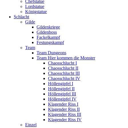
Chefstatue
Lordstatue
Königstatue
Schlacht
Gilde
Gildenkriege
Gildenboss
Fackelkampf
Festungskampf
Team
Team Dungeons
Team Hier kommen die Monster
Chaosschlucht I
Chaosschlucht II
Chaosschlucht III
Chaosschlucht IV
Höllengipfel I
Höllengipfel II
Höllengipfel III
Höllengipfel IV
Klagender Riss I
Klagender Riss II
Klagender Riss III
Klagender Riss IV
Einzel