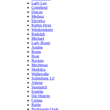
Lady Leo
Grimfiend
Dracax
Medusa
Electrica
Kürbis Hexe
Wiedergänger
Rudolph
Michael
Lady Boom
Anubis
Ronin
Rose
Rockno
Mechtessa
Skeletica
Wallawalla
Schöpfung 1.0
Athene
Sasquatch
Espirita
Die Hüterin
Cirrina
Raijin
Professorin Quak