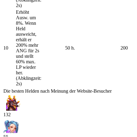
2s)
Erhöht
Ausw. um
8%. Wenn
Held
ausweicht,
erhält er
200% mehr
10
50 h.
200
ANG für 2s
und stellt
60% max.
LP wieder
her.
(Abklingzeit:
2s)
Die besten Helden nach Meinung der Website-Besucher
132
55