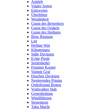
Antrieb
Vitaler Segen
Entzweien
Überleben
Wendigkeit
Gunst des Berserkers
Gunst des Orakels
Gunst des Heiligen
Böse Rüstung
List
Heftige Wut
Klingentanz
Stille Deckung
Echte Pietät
Seelenheiler
Feuriger Komet
Vampir Gral
Drachen Deckung
Negierendes Prisma
Orderbound Bogen
Voidwalker Stab
Gegenheilung
Windführung
Siegeshorn
Tabu Macht