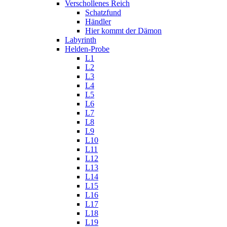
Verschollenes Reich
Schatzfund
Händler
Hier kommt der Dämon
Labyrinth
Helden-Probe
L1
L2
L3
L4
L5
L6
L7
L8
L9
L10
L11
L12
L13
L14
L15
L16
L17
L18
L19