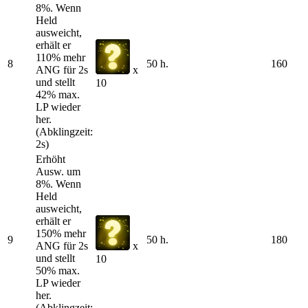
8%. Wenn
Held
ausweicht,
erhält er
110% mehr
8
50 h.
160
ANG für 2s
x
und stellt
10
42% max.
LP wieder
her.
(Abklingzeit:
2s)
Erhöht
Ausw. um
8%. Wenn
Held
ausweicht,
erhält er
150% mehr
9
50 h.
180
ANG für 2s
x
und stellt
10
50% max.
LP wieder
her.
(Abklingzeit: