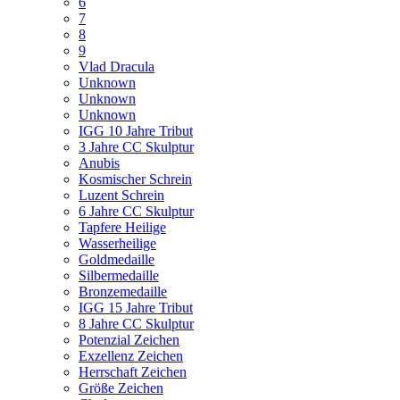
6
7
8
9
Vlad Dracula
Unknown
Unknown
Unknown
IGG 10 Jahre Tribut
3 Jahre CC Skulptur
Anubis
Kosmischer Schrein
Luzent Schrein
6 Jahre CC Skulptur
Tapfere Heilige
Wasserheilige
Goldmedaille
Silbermedaille
Bronzemedaille
IGG 15 Jahre Tribut
8 Jahre CC Skulptur
Potenzial Zeichen
Exzellenz Zeichen
Herrschaft Zeichen
Größe Zeichen