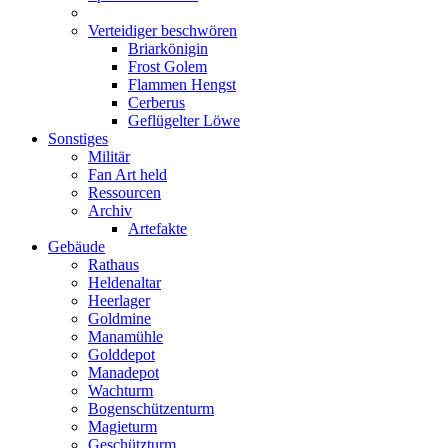
Verteidiger beschwören
Briarkönigin
Frost Golem
Flammen Hengst
Cerberus
Geflügelter Löwe
Sonstiges
Militär
Fan Art held
Ressourcen
Archiv
Artefakte
Gebäude
Rathaus
Heldenaltar
Heerlager
Goldmine
Manamühle
Golddepot
Manadepot
Wachturm
Bogenschützenturm
Magieturm
Geschützturm