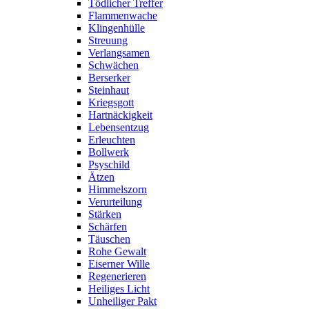
Tödlicher Treffer
Flammenwache
Klingenhülle
Streuung
Verlangsamen
Schwächen
Berserker
Steinhaut
Kriegsgott
Hartnäckigkeit
Lebensentzug
Erleuchten
Bollwerk
Psyschild
Ätzen
Himmelszorn
Verurteilung
Stärken
Schärfen
Täuschen
Rohe Gewalt
Eiserner Wille
Regenerieren
Heiliges Licht
Unheiliger Pakt