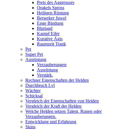
Preis des Aggressors
Orakels Spross
Heiligen Rüstung
Berserker Juwel
Enge Bindung
Blutjagd
Kampf Eifer
Kurative Ägis
Raumzeit Trank
Pet
Super Pet
Ausrüstung
Verzauberungen
Ausrüstung
Verstärk.
Rechner Eigenschaften der Helden
Durchbruch Lvl
Wächter
Schicksal
Vergleich der Eigenschaften von Helden
Vergleich der Kraft der Helden
Welche Helden setzen Talent, Runen oder
Verzauberungen.
Entwicklung und Erfahrung
Skins