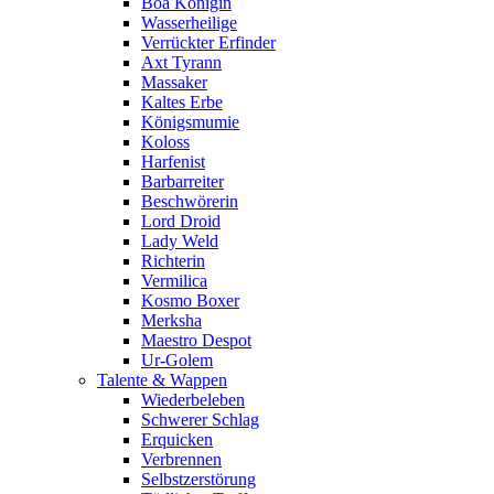
Boa Königin
Wasserheilige
Verrückter Erfinder
Axt Tyrann
Massaker
Kaltes Erbe
Königsmumie
Koloss
Harfenist
Barbarreiter
Beschwörerin
Lord Droid
Lady Weld
Richterin
Vermilica
Kosmo Boxer
Merksha
Maestro Despot
Ur-Golem
Talente & Wappen
Wiederbeleben
Schwerer Schlag
Erquicken
Verbrennen
Selbstzerstörung