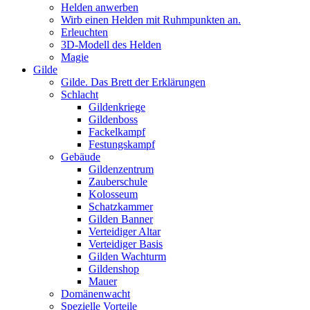
Helden anwerben
Wirb einen Helden mit Ruhmpunkten an.
Erleuchten
3D-Modell des Helden
Magie
Gilde
Gilde. Das Brett der Erklärungen
Schlacht
Gildenkriege
Gildenboss
Fackelkampf
Festungskampf
Gebäude
Gildenzentrum
Zauberschule
Kolosseum
Schatzkammer
Gilden Banner
Verteidiger Altar
Verteidiger Basis
Gilden Wachturm
Gildenshop
Mauer
Domänenwacht
Spezielle Vorteile