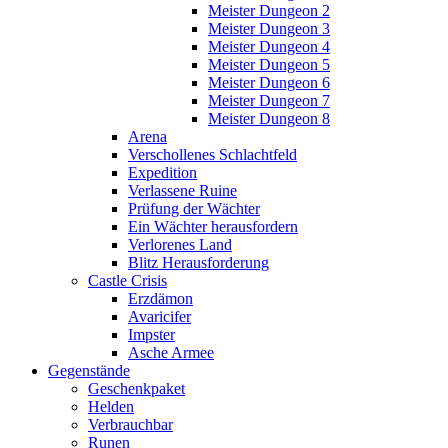
Meister Dungeon 2
Meister Dungeon 3
Meister Dungeon 4
Meister Dungeon 5
Meister Dungeon 6
Meister Dungeon 7
Meister Dungeon 8
Arena
Verschollenes Schlachtfeld
Expedition
Verlassene Ruine
Prüfung der Wächter
Ein Wächter herausfordern
Verlorenes Land
Blitz Herausforderung
Castle Crisis
Erzdämon
Avaricifer
Impster
Asche Armee
Gegenstände
Geschenkpaket
Helden
Verbrauchbar
Runen