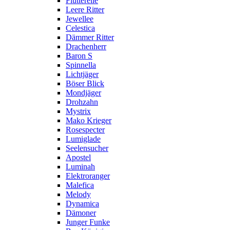
Flutterelle
Leere Ritter
Jewellee
Celestica
Dämmer Ritter
Drachenherr
Baron S
Spinnella
Lichtjäger
Böser Blick
Mondjäger
Drohzahn
Mystrix
Mako Krieger
Rosespecter
Lumiglade
Seelensucher
Apostel
Luminah
Elektroranger
Malefica
Melody
Dynamica
Dämoner
Junger Funke