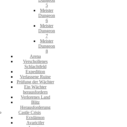
Dungeon
5
Meister
Dungeon
6
Meister
Dungeon
7
Meister
Dungeon
8
Arena
Verschollenes
Schlachtfeld
Expedition
Verlassene Ruine
Prüfung der Wächter
Ein Wächter
herausfordern
Verlorenes Land
Blitz
Herausforderung
Castle Crisis
Erzdämon
Avaricifer