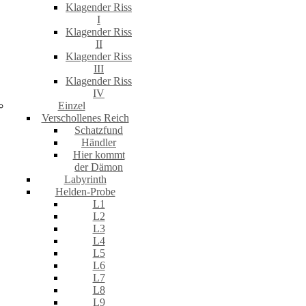
Klagender Riss
I
Klagender Riss
II
Klagender Riss
III
Klagender Riss
IV
Einzel
Verschollenes Reich
Schatzfund
Händler
Hier kommt
der Dämon
Labyrinth
Helden-Probe
L1
L2
L3
L4
L5
L6
L7
L8
L9