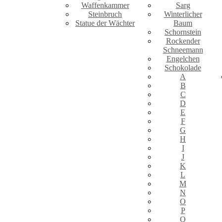
Waffenkammer
Sarg
Steinbruch
Winterlicher
Statue der Wächter
Baum
Schornstein
Rockender
Schneemann
Engelchen
Schokolade
A
B
C
D
E
F
G
H
I
J
K
L
M
N
O
P
Q