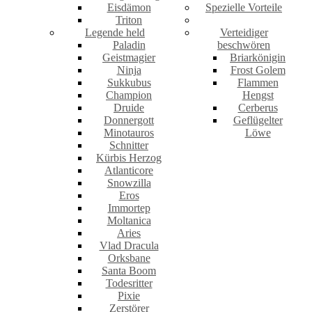
Eisdämon
Spezielle Vorteile
Triton
Legende held
Verteidiger
Paladin
beschwören
Geistmagier
Briarkönigin
Ninja
Frost Golem
Sukkubus
Flammen
Champion
Hengst
Druide
Cerberus
Donnergott
Geflügelter
Minotauros
Löwe
Schnitter
Kürbis Herzog
Atlanticore
Snowzilla
Eros
Immortep
Moltanica
Aries
Vlad Dracula
Orksbane
Santa Boom
Todesritter
Pixie
Zerstörer