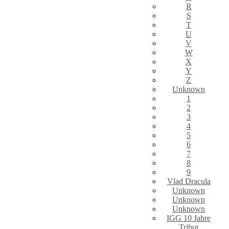
R
S
T
U
V
W
X
Y
Z
Unknown
1
2
3
4
5
6
7
8
9
Vlad Dracula
Unknown
Unknown
Unknown
IGG 10 Jahre
Tribut