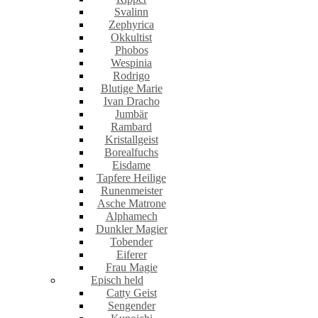
Svalinn
Zephyrica
Okkultist
Phobos
Wespinia
Rodrigo
Blutige Marie
Ivan Dracho
Jumbär
Rambard
Kristallgeist
Borealfuchs
Eisdame
Tapfere Heilige
Runenmeister
Asche Matrone
Alphamech
Dunkler Magier
Tobender
Eiferer
Frau Magie
Episch held
Catty Geist
Sengender