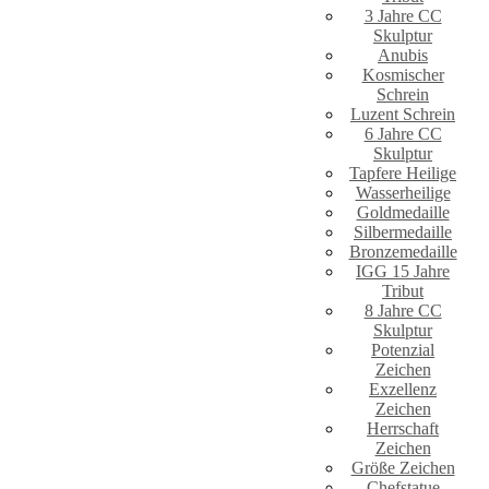
3 Jahre CC
Skulptur
Anubis
Kosmischer
Schrein
Luzent Schrein
6 Jahre CC
Skulptur
Tapfere Heilige
Wasserheilige
Goldmedaille
Silbermedaille
Bronzemedaille
IGG 15 Jahre
Tribut
8 Jahre CC
Skulptur
Potenzial
Zeichen
Exzellenz
Zeichen
Herrschaft
Zeichen
Größe Zeichen
Chefstatue