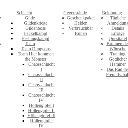
Schlacht
Gegenstände
Belohnung
Gilde
Geschenkpaket
Tägliche
Gildenkriege
Helden
Anmeldun
Gildenboss
Verbrauchbar
Details
Fackelkampf
Runen
Erfolge
Festungskampf
Questtafel
Team
Brunnen de
Team Dungeons
Wünsche
Team Hier kommen
Training
die Monster
Göttlicher
Chaosschlucht
Hammer
I
Das Rad de
Chaosschlucht
Freundschaf
II
Chaosschlucht
III
Chaosschlucht
IV
Höllengipfel I
Höllengipfel II
Höllengipfel III
Höllengipfel
IV