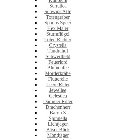
Kunoichi
Serratica
Schwips Affe
Totengräber
Spartas Speer
Hex Maler
Sturmflügel
Toten Richter
Crystella
Tundrahuf
Schwertheld
Feuerlord
Blumenfee
Mörderkrähe
Flutterelle
Leere Ritter
Jewellee
Celestica
Dämmer Ritter
Drachenherr
Baron S
Spinnella
Lichtjäger
Böser Blick
Mondjäger