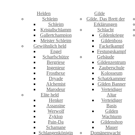
Helden
Gilde
Schleim
Gilde. Das Brett der
Schleim
Erklärungen
Kristallschlamm
Schlacht
Gallertchampion
Gildenkriege
Meister Schleim
Gildenboss
Gewöhnlich held
Fackelkampf
Engel
Festungskampf
Scharfschütze
Gebäude
Bergriese
Gildenzentrum
Ingenieur
Zauberschule
Frosthexe
Kolosseum
Dryade
Schatzkammer
Alchemist
Gilden Banner
Marodeur
Verteidiger
Elite held
Altar
Henker
Verteidiger
Assassine
Basis
Werwolf
Gilden
Zyklop
Wachturm
Pain-Da
Gildenshop
Schamane
Mauer
Schlangenkönigin
Domänenwacht