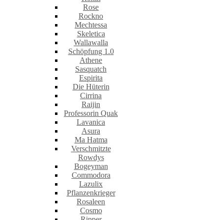
Rose
Rockno
Mechtessa
Skeletica
Wallawalla
Schöpfung 1.0
Athene
Sasquatch
Espirita
Die Hüterin
Cirrina
Raijin
Professorin Quak
Lavanica
Asura
Ma Hatma
Verschmitzte
Rowdys
Bogeyman
Commodora
Lazulix
Pflanzenkrieger
Rosaleen
Cosmo
Ripper