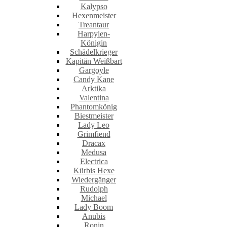
Kalypso
Hexenmeister
Treantaur
Harpyien-
Königin
Schädelkrieger
Kapitän Weißbart
Gargoyle
Candy Kane
Arktika
Valentina
Phantomkönig
Biestmeister
Lady Leo
Grimfiend
Dracax
Medusa
Electrica
Kürbis Hexe
Wiedergänger
Rudolph
Michael
Lady Boom
Anubis
Ronin