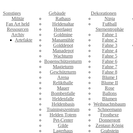
Sonstiges
Gebäude
Dekorationen
Militär
Rathaus
Ninja
Fan Art held
Heldenaltar
Fußball
Ressourcen
Heerlager
Sternentrophäe
Archiv
Goldmine
Fahne 1
Artefakte
Manamühle
Fahne 2
Golddepot
Fahne 3
Manadepot
Fahne 4
Wachturm
Fahne 5
Bogenschützenturm
Fahne 6
Magieturm
Fahne 7
Geschützturm
Fahne 8
Arena
Blume I
Relikthalle
Blume II
Mauer
Rose
Bombenfalle
Ballons
Heldenfalle
Blumen
Heldenbasis
Weihnachtsbaum
Trainingszentrum
Schneemann
Helden Totem
Frosthexe
Pet-Center
Donnergott
Gilde
Zentaur-König
Lagerhaus
Grabstein