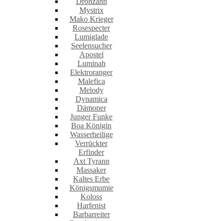
Drohzahn
Mystrix
Mako Krieger
Rosespecter
Lumiglade
Seelensucher
Apostel
Luminah
Elektroranger
Malefica
Melody
Dynamica
Dämoner
Junger Funke
Boa Königin
Wasserheilige
Verrückter
Erfinder
Axt Tyrann
Massaker
Kaltes Erbe
Königsmumie
Koloss
Harfenist
Barbarreiter