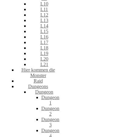
L10
L11
L12
L13
L14
L15
L16
L17
L18
L19
L20
L21
Hier kommen die
Monster
Raid
Dungeons
Dungeon
Dungeon
1
Dungeon
2
Dungeon
3
Dungeon
4