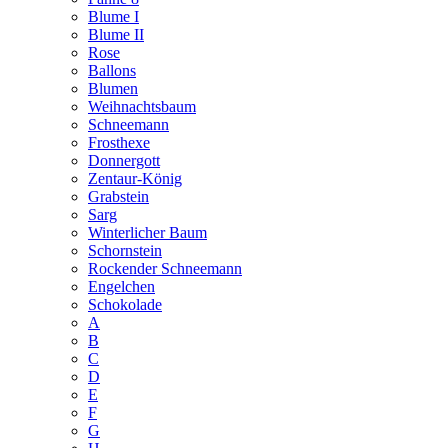
Blume I
Blume II
Rose
Ballons
Blumen
Weihnachtsbaum
Schneemann
Frosthexe
Donnergott
Zentaur-König
Grabstein
Sarg
Winterlicher Baum
Schornstein
Rockender Schneemann
Engelchen
Schokolade
A
B
C
D
E
F
G