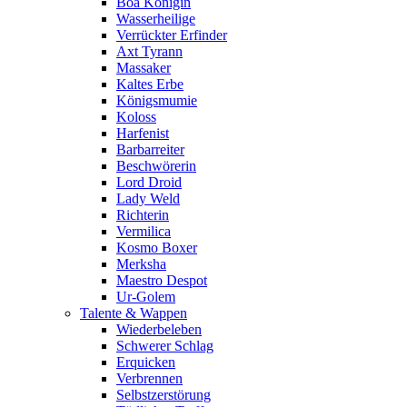
Boa Königin
Wasserheilige
Verrückter Erfinder
Axt Tyrann
Massaker
Kaltes Erbe
Königsmumie
Koloss
Harfenist
Barbarreiter
Beschwörerin
Lord Droid
Lady Weld
Richterin
Vermilica
Kosmo Boxer
Merksha
Maestro Despot
Ur-Golem
Talente & Wappen
Wiederbeleben
Schwerer Schlag
Erquicken
Verbrennen
Selbstzerstörung