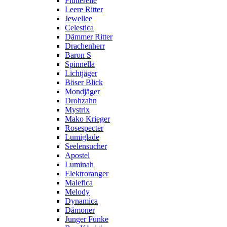
Flutterelle
Leere Ritter
Jewellee
Celestica
Dämmer Ritter
Drachenherr
Baron S
Spinnella
Lichtjäger
Böser Blick
Mondjäger
Drohzahn
Mystrix
Mako Krieger
Rosespecter
Lumiglade
Seelensucher
Apostel
Luminah
Elektroranger
Malefica
Melody
Dynamica
Dämoner
Junger Funke