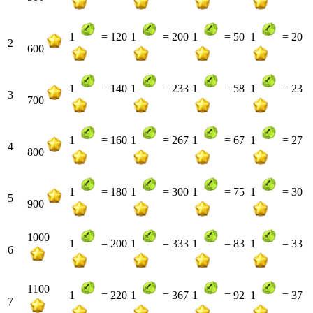
1
= 120
1
= 200
1
= 50
1
= 20
2
600
1
= 140
1
= 233
1
= 58
1
= 23
3
700
1
= 160
1
= 267
1
= 67
1
= 27
4
800
1
= 180
1
= 300
1
= 75
1
= 30
5
900
1000
1
= 200
1
= 333
1
= 83
1
= 33
6
1100
1
= 220
1
= 367
1
= 92
1
= 37
7