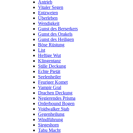
Antrieb
Vitaler Segen
Entzweien
Überleben
Wendigkeit
Gunst des Berserkers
Gunst des Orakels
Gunst des Heiligen
Böse Rüstung
List
Heftige Wut
Klingentanz
Stille Deckung
Echte Pietät
Seelenheiler
Feuriger Komet
Vampir Gral
Drachen Deckung
Negierendes Prisma
Orderbound Bogen
Voidwalker Stab
Gegenheilung
Windführung
Siegeshorn
Tabu Macht