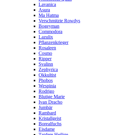
Lavanica
Asura
Ma Hatma
Verschmitzte Rowdys
Bogeyman
Commodora
Lazulix
Pflanzenkrieger
Rosaleen
Cosmo
Ripper
Svalinn
Zephyrica
Okkultist
Phobos
Wespinia
Rodrigo
Blutige Marie
Ivan Dracho
Jumbär
Rambard
Kristallgeist
Borealfuchs
Eisdame
Tapfere Heilige