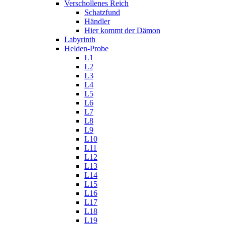
Verschollenes Reich
Schatzfund
Händler
Hier kommt der Dämon
Labyrinth
Helden-Probe
L1
L2
L3
L4
L5
L6
L7
L8
L9
L10
L11
L12
L13
L14
L15
L16
L17
L18
L19