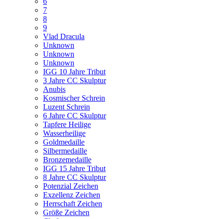
6
7
8
9
Vlad Dracula
Unknown
Unknown
Unknown
IGG 10 Jahre Tribut
3 Jahre CC Skulptur
Anubis
Kosmischer Schrein
Luzent Schrein
6 Jahre CC Skulptur
Tapfere Heilige
Wasserheilige
Goldmedaille
Silbermedaille
Bronzemedaille
IGG 15 Jahre Tribut
8 Jahre CC Skulptur
Potenzial Zeichen
Exzellenz Zeichen
Herrschaft Zeichen
Größe Zeichen