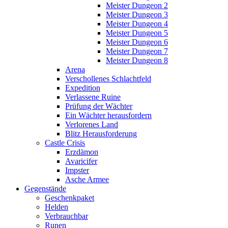
Meister Dungeon 2
Meister Dungeon 3
Meister Dungeon 4
Meister Dungeon 5
Meister Dungeon 6
Meister Dungeon 7
Meister Dungeon 8
Arena
Verschollenes Schlachtfeld
Expedition
Verlassene Ruine
Prüfung der Wächter
Ein Wächter herausfordern
Verlorenes Land
Blitz Herausforderung
Castle Crisis
Erzdämon
Avaricifer
Impster
Asche Armee
Gegenstände
Geschenkpaket
Helden
Verbrauchbar
Runen