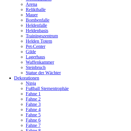
Arena
Relikthalle
Mauer
Bombenfalle
Heldenfalle
Heldenbasis
Trainingszentrum
Helden Totem
Pet-Center
Gilde
Lagerhaus
Waffenkammer
Steinbruch
Statue der Wächter
Dekorationen
Ninja
Fußball Sternentrophäe
Fahne 1
Fahne 2
Fahne 3
Fahne 4
Fahne 5
Fahne 6
Fahne 7
Fahne 8