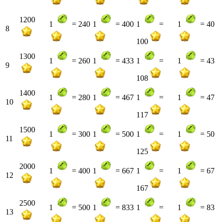
1200
1
= 240
1
= 400
1
=
1
= 40
8
100
1300
1
= 260
1
= 433
1
=
1
= 43
9
108
1400
1
= 280
1
= 467
1
=
1
= 47
10
117
1500
1
= 300
1
= 500
1
=
1
= 50
11
125
2000
1
= 400
1
= 667
1
=
1
= 67
12
167
2500
1
= 500
1
= 833
1
=
1
= 83
13