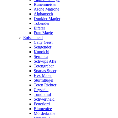
Runenmeister
Asche Matrone
Alphamech
Dunkler Magier
Tobender
Eiferer
Frau Magie
Episch held
Catty Geist
Sengender
Kunoichi
Serratica
Schwips Affe
Totengräber
Spartas Speer
Hex Maler
Sturmflügel
Toten Richter
Crystella
Tundrahuf
Schwertheld
Feuerlord
Blumenfee
Mörderkrähe