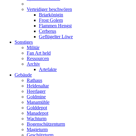
Verteidiger beschwören
Briarkönigin
Frost Golem
Flammen Hengst
Cerberus
Geflügelter Löwe
Sonstiges
Militär
Fan Art held
Ressourcen
Archiv
Artefakte
Gebäude
Rathaus
Heldenaltar
Heerlager
Goldmine
Manamühle
Golddepot
Manadepot
Wachturm
Bogenschützenturm
Magieturm
Geschützturm