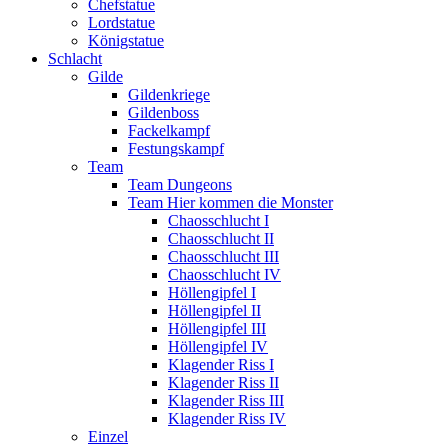
Chefstatue
Lordstatue
Königstatue
Schlacht
Gilde
Gildenkriege
Gildenboss
Fackelkampf
Festungskampf
Team
Team Dungeons
Team Hier kommen die Monster
Chaosschlucht I
Chaosschlucht II
Chaosschlucht III
Chaosschlucht IV
Höllengipfel I
Höllengipfel II
Höllengipfel III
Höllengipfel IV
Klagender Riss I
Klagender Riss II
Klagender Riss III
Klagender Riss IV
Einzel