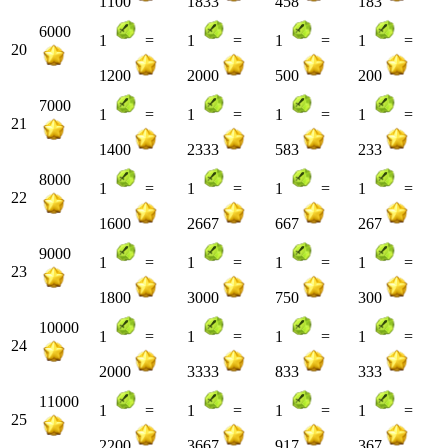
1100
1833
458
183
6000
1
=
1
=
1
=
1
=
20
1200
2000
500
200
7000
1
=
1
=
1
=
1
=
21
1400
2333
583
233
8000
1
=
1
=
1
=
1
=
22
1600
2667
667
267
9000
1
=
1
=
1
=
1
=
23
1800
3000
750
300
10000
1
=
1
=
1
=
1
=
24
2000
3333
833
333
11000
1
=
1
=
1
=
1
=
25
2200
3667
917
367