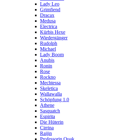
Lady Leo
Grimfiend
Dracax
Medusa
Electrica
Kürbis Hexe
Wiedergänger
Rudolph
Michael
Lady Boom
Anubis
Ronin
Rose
Rockno
Mechtessa
Skeletica
Wallawalla
Schöpfung 1.0
Athene
Sasquatch
Espirita
Die Hüterin
Cirrina
Raijin
Professorin Quak