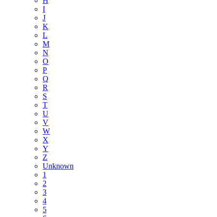
H
I
J
K
L
M
N
O
P
Q
R
S
T
U
V
W
X
Y
Z
Unknown
1
2
3
4
5