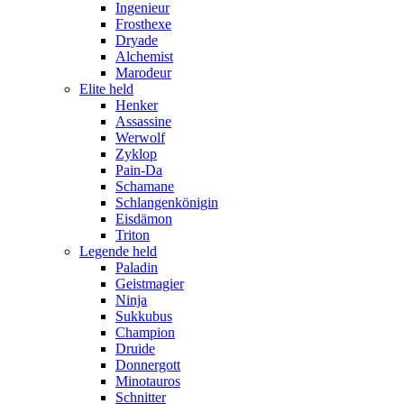
Ingenieur
Frosthexe
Dryade
Alchemist
Marodeur
Elite held
Henker
Assassine
Werwolf
Zyklop
Pain-Da
Schamane
Schlangenkönigin
Eisdämon
Triton
Legende held
Paladin
Geistmagier
Ninja
Sukkubus
Champion
Druide
Donnergott
Minotauros
Schnitter