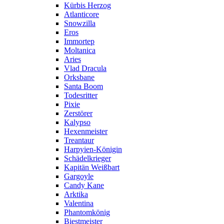
Kürbis Herzog
Atlanticore
Snowzilla
Eros
Immortep
Moltanica
Aries
Vlad Dracula
Orksbane
Santa Boom
Todesritter
Pixie
Zerstörer
Kalypso
Hexenmeister
Treantaur
Harpyien-Königin
Schädelkrieger
Kapitän Weißbart
Gargoyle
Candy Kane
Arktika
Valentina
Phantomkönig
Biestmeister