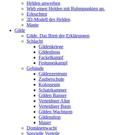
Helden anwerben
Wirb einen Helden mit Ruhmpunkten an.
Erleuchten
3D-Modell des Helden
Magie
Gilde
Gilde. Das Brett der Erklärungen
Schlacht
Gildenkriege
Gildenboss
Fackelkampf
Festungskampf
Gebäude
Gildenzentrum
Zauberschule
Kolosseum
Schatzkammer
Gilden Banner
Verteidiger Altar
Verteidiger Basis
Gilden Wachturm
Gildenshop
Mauer
Domänenwacht
Spezielle Vorteile