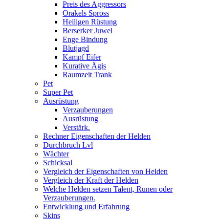
Preis des Aggressors
Orakels Spross
Heiligen Rüstung
Berserker Juwel
Enge Bindung
Blutjagd
Kampf Eifer
Kurative Ägis
Raumzeit Trank
Pet
Super Pet
Ausrüstung
Verzauberungen
Ausrüstung
Verstärk.
Rechner Eigenschaften der Helden
Durchbruch Lvl
Wächter
Schicksal
Vergleich der Eigenschaften von Helden
Vergleich der Kraft der Helden
Welche Helden setzen Talent, Runen oder
Verzauberungen.
Entwicklung und Erfahrung
Skins