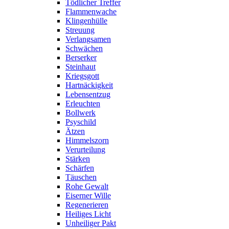
Tödlicher Treffer
Flammenwache
Klingenhülle
Streuung
Verlangsamen
Schwächen
Berserker
Steinhaut
Kriegsgott
Hartnäckigkeit
Lebensentzug
Erleuchten
Bollwerk
Psyschild
Ätzen
Himmelszorn
Verurteilung
Stärken
Schärfen
Täuschen
Rohe Gewalt
Eiserner Wille
Regenerieren
Heiliges Licht
Unheiliger Pakt