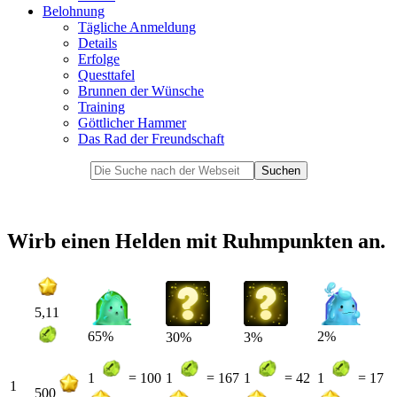
Belohnung
Tägliche Anmeldung
Details
Erfolge
Questtafel
Brunnen der Wünsche
Training
Göttlicher Hammer
Das Rad der Freundschaft
Wirb einen Helden mit Ruhmpunkten an.
5,11
65%
2%
30%
3%
1
= 100
1
= 167
1
= 42
1
= 17
1
500