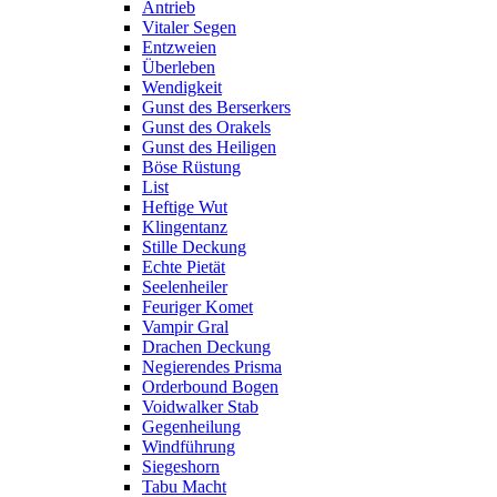
Antrieb
Vitaler Segen
Entzweien
Überleben
Wendigkeit
Gunst des Berserkers
Gunst des Orakels
Gunst des Heiligen
Böse Rüstung
List
Heftige Wut
Klingentanz
Stille Deckung
Echte Pietät
Seelenheiler
Feuriger Komet
Vampir Gral
Drachen Deckung
Negierendes Prisma
Orderbound Bogen
Voidwalker Stab
Gegenheilung
Windführung
Siegeshorn
Tabu Macht