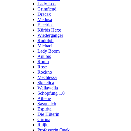
Lady Leo
Grimfiend
Dracax
Medusa
Electrica
Kürbis Hexe
Wiedergänger
Rudolph
Michael
Lady Boom
Anubis
Ronin
Rose
Rockno
Mechtessa
Skeletica
Wallawalla
Schöpfung 1.0
Athene
Sasquatch
Espirita
Die Hüterin
Cirrina
Raijin
Professorin Quak