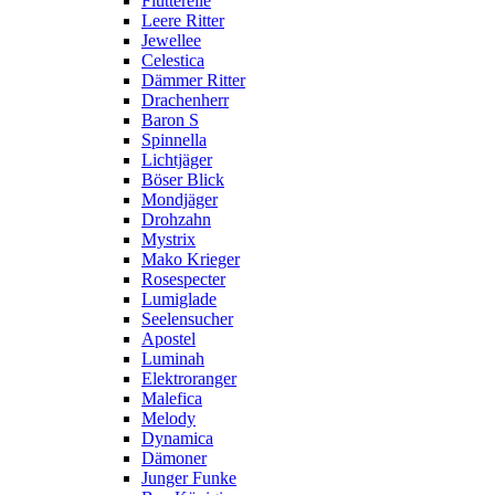
Flutterelle
Leere Ritter
Jewellee
Celestica
Dämmer Ritter
Drachenherr
Baron S
Spinnella
Lichtjäger
Böser Blick
Mondjäger
Drohzahn
Mystrix
Mako Krieger
Rosespecter
Lumiglade
Seelensucher
Apostel
Luminah
Elektroranger
Malefica
Melody
Dynamica
Dämoner
Junger Funke