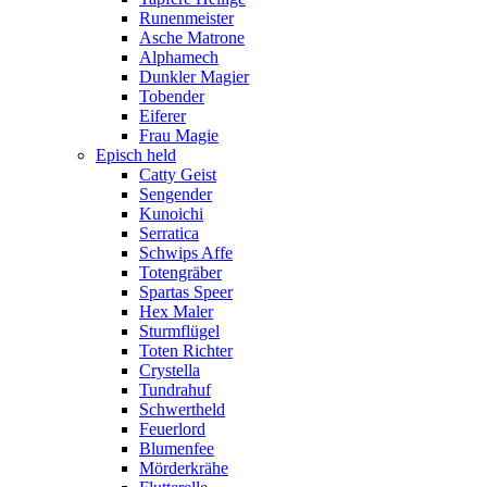
Runenmeister
Asche Matrone
Alphamech
Dunkler Magier
Tobender
Eiferer
Frau Magie
Episch held
Catty Geist
Sengender
Kunoichi
Serratica
Schwips Affe
Totengräber
Spartas Speer
Hex Maler
Sturmflügel
Toten Richter
Crystella
Tundrahuf
Schwertheld
Feuerlord
Blumenfee
Mörderkrähe