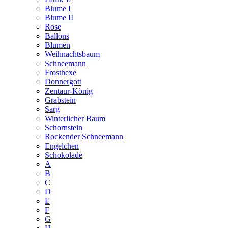
Blume I
Blume II
Rose
Ballons
Blumen
Weihnachtsbaum
Schneemann
Frosthexe
Donnergott
Zentaur-König
Grabstein
Sarg
Winterlicher Baum
Schornstein
Rockender Schneemann
Engelchen
Schokolade
A
B
C
D
E
F
G