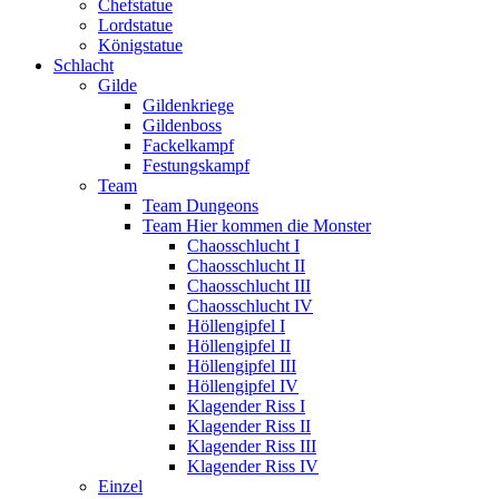
Chefstatue
Lordstatue
Königstatue
Schlacht
Gilde
Gildenkriege
Gildenboss
Fackelkampf
Festungskampf
Team
Team Dungeons
Team Hier kommen die Monster
Chaosschlucht I
Chaosschlucht II
Chaosschlucht III
Chaosschlucht IV
Höllengipfel I
Höllengipfel II
Höllengipfel III
Höllengipfel IV
Klagender Riss I
Klagender Riss II
Klagender Riss III
Klagender Riss IV
Einzel