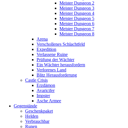
Meister Dungeon 2
Meister Dungeon 3
Meister Dungeon 4
Meister Dungeon 5
Meister Dungeon 6
Meister Dungeon 7
Meister Dungeon 8
Arena
Verschollenes Schlachtfeld
Expedition
Verlassene Ruine
Prüfung der Wächter
Ein Wächter herausfordern
Verlorenes Land
Blitz Herausforderung
Castle Crisis
Erzdämon
Avaricifer
Impster
Asche Armee
Gegenstände
Geschenkpaket
Helden
Verbrauchbar
Runen