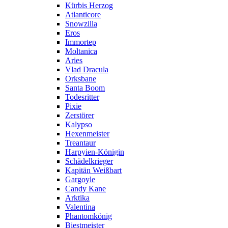
Kürbis Herzog
Atlanticore
Snowzilla
Eros
Immortep
Moltanica
Aries
Vlad Dracula
Orksbane
Santa Boom
Todesritter
Pixie
Zerstörer
Kalypso
Hexenmeister
Treantaur
Harpyien-Königin
Schädelkrieger
Kapitän Weißbart
Gargoyle
Candy Kane
Arktika
Valentina
Phantomkönig
Biestmeister