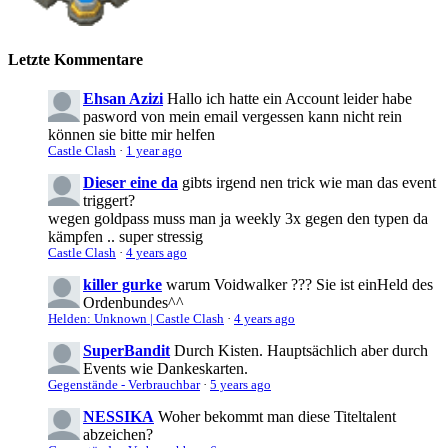
Letzte Kommentare
Ehsan Azizi
Hallo ich hatte ein Account leider habe
pasword von mein email vergessen kann nicht rein
können sie bitte mir helfen
Castle Clash
·
1 year ago
Dieser eine da
gibts irgend nen trick wie man das event
triggert?
wegen goldpass muss man ja weekly 3x gegen den typen da
kämpfen .. super stressig
Castle Clash
·
4 years ago
killer gurke
warum Voidwalker ??? Sie ist einHeld des
Ordenbundes^^
Helden: Unknown | Castle Clash
·
4 years ago
SuperBandit
Durch Kisten. Hauptsächlich aber durch
Events wie Dankeskarten.
Gegenstände - Verbrauchbar
·
5 years ago
NESSIKA
Woher bekommt man diese Titeltalent
abzeichen?