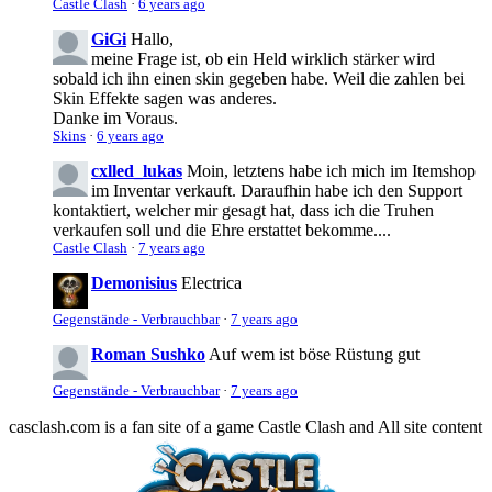
Castle Clash
·
6 years ago
GiGi
Hallo,
meine Frage ist, ob ein Held wirklich stärker wird
sobald ich ihn einen skin gegeben habe. Weil die zahlen bei
Skin Effekte sagen was anderes.
Danke im Voraus.
Skins
·
6 years ago
cxlled_lukas
Moin, letztens habe ich mich im Itemshop
im Inventar verkauft. Daraufhin habe ich den Support
kontaktiert, welcher mir gesagt hat, dass ich die Truhen
verkaufen soll und die Ehre erstattet bekomme....
Castle Clash
·
7 years ago
Demonisius
Electrica
Gegenstände - Verbrauchbar
·
7 years ago
Roman Sushko
Auf wem ist böse Rüstung gut
Gegenstände - Verbrauchbar
·
7 years ago
casclash.com is a fan site of a game Castle Clash and All site content