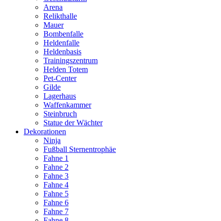
Arena
Relikthalle
Mauer
Bombenfalle
Heldenfalle
Heldenbasis
Trainingszentrum
Helden Totem
Pet-Center
Gilde
Lagerhaus
Waffenkammer
Steinbruch
Statue der Wächter
Dekorationen
Ninja
Fußball Sternentrophäe
Fahne 1
Fahne 2
Fahne 3
Fahne 4
Fahne 5
Fahne 6
Fahne 7
Fahne 8