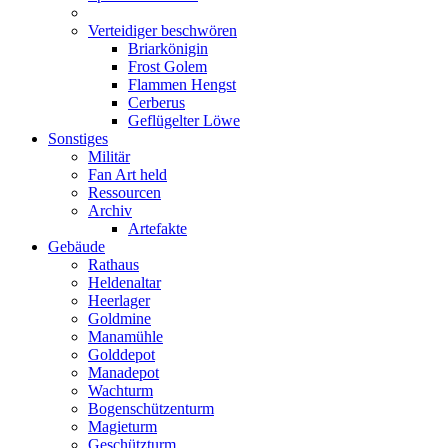
Verteidiger beschwören
Briarkönigin
Frost Golem
Flammen Hengst
Cerberus
Geflügelter Löwe
Sonstiges
Militär
Fan Art held
Ressourcen
Archiv
Artefakte
Gebäude
Rathaus
Heldenaltar
Heerlager
Goldmine
Manamühle
Golddepot
Manadepot
Wachturm
Bogenschützenturm
Magieturm
Geschützturm