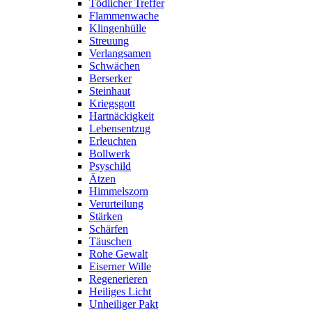
Tödlicher Treffer
Flammenwache
Klingenhülle
Streuung
Verlangsamen
Schwächen
Berserker
Steinhaut
Kriegsgott
Hartnäckigkeit
Lebensentzug
Erleuchten
Bollwerk
Psyschild
Ätzen
Himmelszorn
Verurteilung
Stärken
Schärfen
Täuschen
Rohe Gewalt
Eiserner Wille
Regenerieren
Heiliges Licht
Unheiliger Pakt