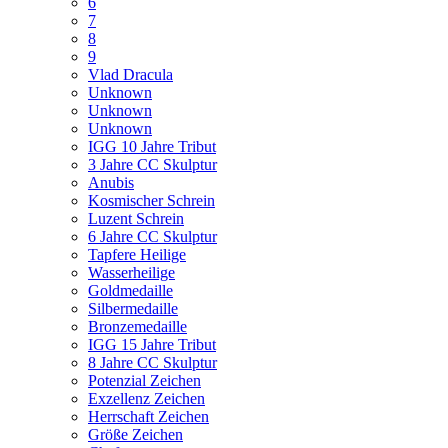
6
7
8
9
Vlad Dracula
Unknown
Unknown
Unknown
IGG 10 Jahre Tribut
3 Jahre CC Skulptur
Anubis
Kosmischer Schrein
Luzent Schrein
6 Jahre CC Skulptur
Tapfere Heilige
Wasserheilige
Goldmedaille
Silbermedaille
Bronzemedaille
IGG 15 Jahre Tribut
8 Jahre CC Skulptur
Potenzial Zeichen
Exzellenz Zeichen
Herrschaft Zeichen
Größe Zeichen