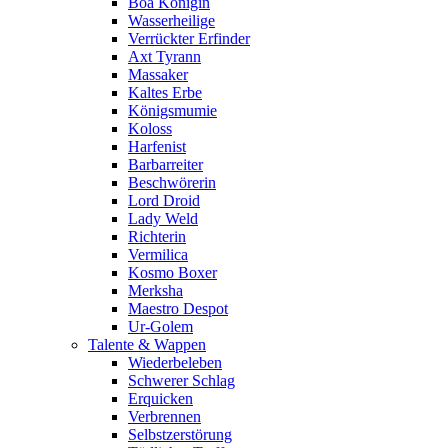
Boa Königin
Wasserheilige
Verrückter Erfinder
Axt Tyrann
Massaker
Kaltes Erbe
Königsmumie
Koloss
Harfenist
Barbarreiter
Beschwörerin
Lord Droid
Lady Weld
Richterin
Vermilica
Kosmo Boxer
Merksha
Maestro Despot
Ur-Golem
Talente & Wappen
Wiederbeleben
Schwerer Schlag
Erquicken
Verbrennen
Selbstzerstörung