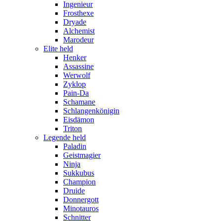
Ingenieur
Frosthexe
Dryade
Alchemist
Marodeur
Elite held
Henker
Assassine
Werwolf
Zyklop
Pain-Da
Schamane
Schlangenkönigin
Eisdämon
Triton
Legende held
Paladin
Geistmagier
Ninja
Sukkubus
Champion
Druide
Donnergott
Minotauros
Schnitter