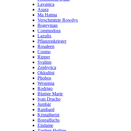
Lavanica
Asura
Ma Hatma
Verschmitzte Rowdys
Bogeyman
Commodora
Lazulix
Pflanzenkrieger
Rosaleen
Cosmo
Ripper
Svalinn
Zephyrica
Okkultist
Phobos
Wespinia
Rodrigo
Blutige Marie
Ivan Dracho
Jumbär
Rambard
Kristallgeist
Borealfuchs
Eisdame
Tapfere Heilige