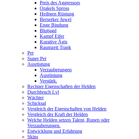
Preis des Aggressors
Orakels Spross
Heiligen Rüstung
Berserker Juwel
Enge Bindung
Blutjagd
Kampf Eifer
Kurative Ägis
Raumzeit Trank
Pet
Super Pet
Ausrüstung
Verzauberungen
Ausrüstung
Verstärk.
Rechner Eigenschaften der Helden
Durchbruch Lvl
Wächter
Schicksal
Vergleich der Eigenschaften von Helden
Vergleich der Kraft der Helden
Welche Helden setzen Talent, Runen oder
Verzauberungen.
Entwicklung und Erfahrung
Skins