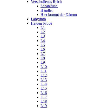
Verschollenes Reich
Schatzfund
Händler
Hier kommt der Dämon
Labyrinth
Helden-Probe
L1
L2
L3
L4
L5
L6
L7
L8
L9
L10
L11
L12
L13
L14
L15
L16
L17
L18
L19