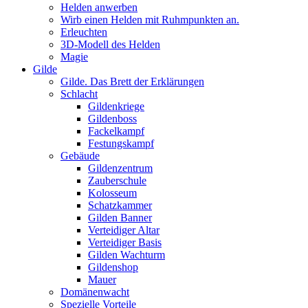
Helden anwerben
Wirb einen Helden mit Ruhmpunkten an.
Erleuchten
3D-Modell des Helden
Magie
Gilde
Gilde. Das Brett der Erklärungen
Schlacht
Gildenkriege
Gildenboss
Fackelkampf
Festungskampf
Gebäude
Gildenzentrum
Zauberschule
Kolosseum
Schatzkammer
Gilden Banner
Verteidiger Altar
Verteidiger Basis
Gilden Wachturm
Gildenshop
Mauer
Domänenwacht
Spezielle Vorteile