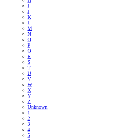
H
I
J
K
L
M
N
O
P
Q
R
S
T
U
V
W
X
Y
Z
Unknown
1
2
3
4
5