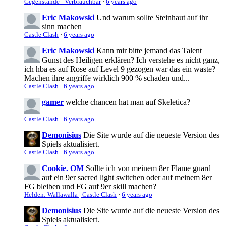
Gegenstände - Verbrauchbar
·
6 years ago
Eric Makowski
Und warum sollte Steinhaut auf ihr
sinn machen
Castle Clash
·
6 years ago
Eric Makowski
Kann mir bitte jemand das Talent
Gunst des Heiligen erklären? Ich verstehe es nicht ganz,
ich hba es auf Rose auf Level 9 gezogen war das ein waste?
Machen ihre angriffe wirklich 900 % schaden und...
Castle Clash
·
6 years ago
gamer
welche chancen hat man auf Skeletica?
Castle Clash
·
6 years ago
Demonisius
Die Site wurde auf die neueste Version des
Spiels aktualisiert.
Castle Clash
·
6 years ago
Cookie. OM
Sollte ich von meinem 8er Flame guard
auf ein 9er sacred light switchen oder auf meinem 8er
FG bleiben und FG auf 9er skill machen?
Helden: Wallawalla | Castle Clash
·
6 years ago
Demonisius
Die Site wurde auf die neueste Version des
Spiels aktualisiert.