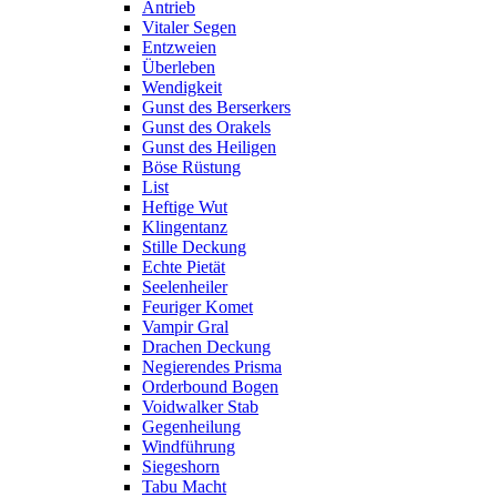
Antrieb
Vitaler Segen
Entzweien
Überleben
Wendigkeit
Gunst des Berserkers
Gunst des Orakels
Gunst des Heiligen
Böse Rüstung
List
Heftige Wut
Klingentanz
Stille Deckung
Echte Pietät
Seelenheiler
Feuriger Komet
Vampir Gral
Drachen Deckung
Negierendes Prisma
Orderbound Bogen
Voidwalker Stab
Gegenheilung
Windführung
Siegeshorn
Tabu Macht