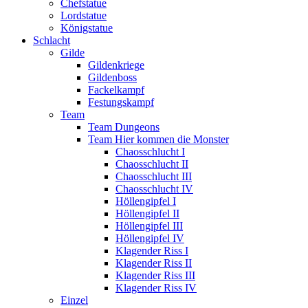
Chefstatue
Lordstatue
Königstatue
Schlacht
Gilde
Gildenkriege
Gildenboss
Fackelkampf
Festungskampf
Team
Team Dungeons
Team Hier kommen die Monster
Chaosschlucht I
Chaosschlucht II
Chaosschlucht III
Chaosschlucht IV
Höllengipfel I
Höllengipfel II
Höllengipfel III
Höllengipfel IV
Klagender Riss I
Klagender Riss II
Klagender Riss III
Klagender Riss IV
Einzel