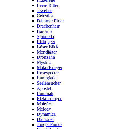
Flutterelle
Leere Ritter
Jewellee
Celestica
Dämmer Ritter
Drachenherr
Baron S
Spinnella
Lichtjäger
Böser Blick
Mondjäger
Drohzahn
Mystrix
Mako Krieger
Rosespecter
Lumiglade
Seelensucher
Apostel
Luminah
Elektroranger
Malefica
Melody
Dynamica
Dämoner
Junger Funke