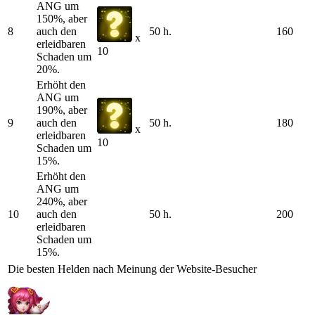
ANG um
150%, aber
8
auch den
50 h.
160
x
erleidbaren
10
Schaden um
20%.
Erhöht den
ANG um
190%, aber
9
auch den
50 h.
180
x
erleidbaren
10
Schaden um
15%.
Erhöht den
ANG um
240%, aber
10
auch den
50 h.
200
erleidbaren
Schaden um
15%.
Die besten Helden nach Meinung der Website-Besucher