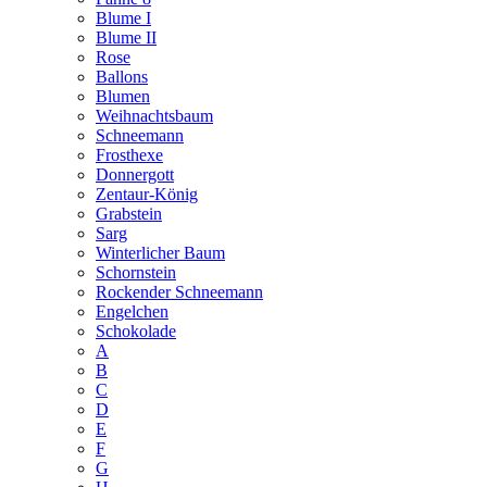
Blume I
Blume II
Rose
Ballons
Blumen
Weihnachtsbaum
Schneemann
Frosthexe
Donnergott
Zentaur-König
Grabstein
Sarg
Winterlicher Baum
Schornstein
Rockender Schneemann
Engelchen
Schokolade
A
B
C
D
E
F
G