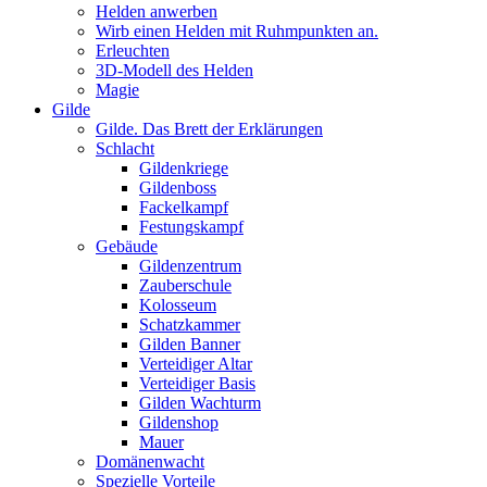
Helden anwerben
Wirb einen Helden mit Ruhmpunkten an.
Erleuchten
3D-Modell des Helden
Magie
Gilde
Gilde. Das Brett der Erklärungen
Schlacht
Gildenkriege
Gildenboss
Fackelkampf
Festungskampf
Gebäude
Gildenzentrum
Zauberschule
Kolosseum
Schatzkammer
Gilden Banner
Verteidiger Altar
Verteidiger Basis
Gilden Wachturm
Gildenshop
Mauer
Domänenwacht
Spezielle Vorteile