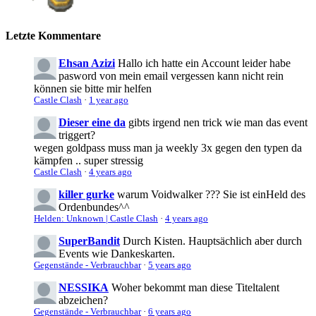
Letzte Kommentare
Ehsan Azizi
Hallo ich hatte ein Account leider habe
pasword von mein email vergessen kann nicht rein
können sie bitte mir helfen
Castle Clash
·
1 year ago
Dieser eine da
gibts irgend nen trick wie man das event
triggert?
wegen goldpass muss man ja weekly 3x gegen den typen da
kämpfen .. super stressig
Castle Clash
·
4 years ago
killer gurke
warum Voidwalker ??? Sie ist einHeld des
Ordenbundes^^
Helden: Unknown | Castle Clash
·
4 years ago
SuperBandit
Durch Kisten. Hauptsächlich aber durch
Events wie Dankeskarten.
Gegenstände - Verbrauchbar
·
5 years ago
NESSIKA
Woher bekommt man diese Titeltalent
abzeichen?
Gegenstände - Verbrauchbar
·
6 years ago