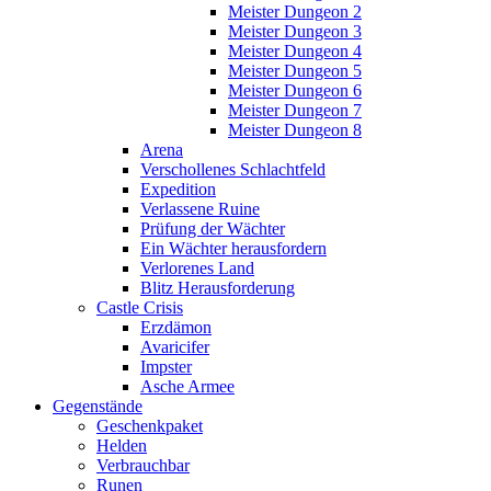
Meister Dungeon 2
Meister Dungeon 3
Meister Dungeon 4
Meister Dungeon 5
Meister Dungeon 6
Meister Dungeon 7
Meister Dungeon 8
Arena
Verschollenes Schlachtfeld
Expedition
Verlassene Ruine
Prüfung der Wächter
Ein Wächter herausfordern
Verlorenes Land
Blitz Herausforderung
Castle Crisis
Erzdämon
Avaricifer
Impster
Asche Armee
Gegenstände
Geschenkpaket
Helden
Verbrauchbar
Runen