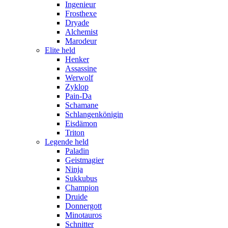
Ingenieur
Frosthexe
Dryade
Alchemist
Marodeur
Elite held
Henker
Assassine
Werwolf
Zyklop
Pain-Da
Schamane
Schlangenkönigin
Eisdämon
Triton
Legende held
Paladin
Geistmagier
Ninja
Sukkubus
Champion
Druide
Donnergott
Minotauros
Schnitter