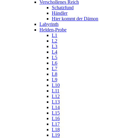
Verschollenes Reich
Schatzfund
Händler
Hier kommt der Dämon
Labyrinth
Helden-Probe
L1
L2
L3
L4
L5
L6
L7
L8
L9
L10
L11
L12
L13
L14
L15
L16
L17
L18
L19