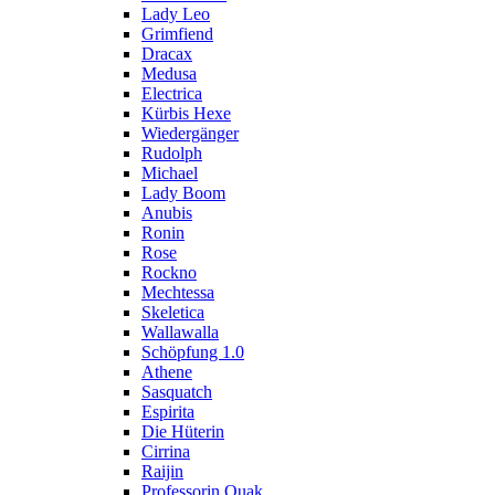
Lady Leo
Grimfiend
Dracax
Medusa
Electrica
Kürbis Hexe
Wiedergänger
Rudolph
Michael
Lady Boom
Anubis
Ronin
Rose
Rockno
Mechtessa
Skeletica
Wallawalla
Schöpfung 1.0
Athene
Sasquatch
Espirita
Die Hüterin
Cirrina
Raijin
Professorin Quak