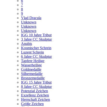
6
7
8
9
Vlad Dracula
Unknown
Unknown
Unknown
IGG 10 Jahre Tribut
3 Jahre CC Skulptur
Anubis
Kosmischer Schrein
Luzent Schrein
6 Jahre CC Skulptur
Tapfere Heilige
Wasserheilige
Goldmedaille
Silbermedaille
Bronzemedaille
IGG 15 Jahre Tribut
8 Jahre CC Skulptur
Potenzial Zeichen
Exzellenz Zeichen
Herrschaft Zeichen
Größe Zeichen