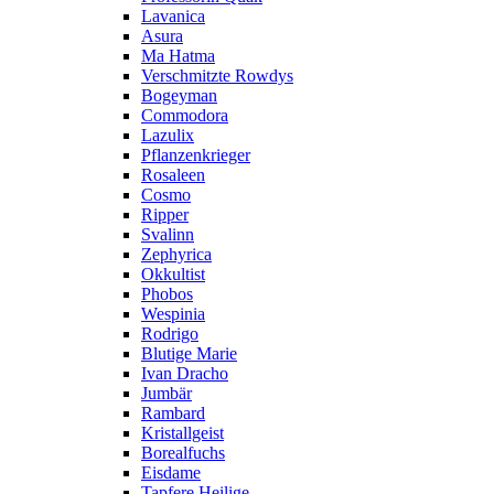
Lavanica
Asura
Ma Hatma
Verschmitzte Rowdys
Bogeyman
Commodora
Lazulix
Pflanzenkrieger
Rosaleen
Cosmo
Ripper
Svalinn
Zephyrica
Okkultist
Phobos
Wespinia
Rodrigo
Blutige Marie
Ivan Dracho
Jumbär
Rambard
Kristallgeist
Borealfuchs
Eisdame
Tapfere Heilige