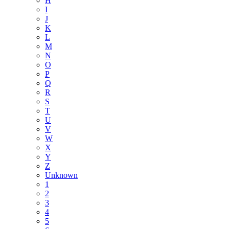
H
I
J
K
L
M
N
O
P
Q
R
S
T
U
V
W
X
Y
Z
Unknown
1
2
3
4
5