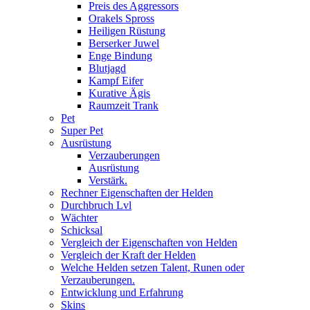
Preis des Aggressors
Orakels Spross
Heiligen Rüstung
Berserker Juwel
Enge Bindung
Blutjagd
Kampf Eifer
Kurative Ägis
Raumzeit Trank
Pet
Super Pet
Ausrüstung
Verzauberungen
Ausrüstung
Verstärk.
Rechner Eigenschaften der Helden
Durchbruch Lvl
Wächter
Schicksal
Vergleich der Eigenschaften von Helden
Vergleich der Kraft der Helden
Welche Helden setzen Talent, Runen oder
Verzauberungen.
Entwicklung und Erfahrung
Skins