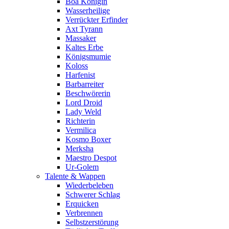
Boa Königin
Wasserheilige
Verrückter Erfinder
Axt Tyrann
Massaker
Kaltes Erbe
Königsmumie
Koloss
Harfenist
Barbarreiter
Beschwörerin
Lord Droid
Lady Weld
Richterin
Vermilica
Kosmo Boxer
Merksha
Maestro Despot
Ur-Golem
Talente & Wappen
Wiederbeleben
Schwerer Schlag
Erquicken
Verbrennen
Selbstzerstörung