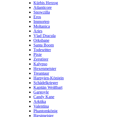
Kürbis Herzog
Atlanticore
Snowzilla
Eros
Immortep
Moltanica
Aries
Vlad Dracula
Orksbane
Santa Boom
Todesritter
Pixie
Zerstörer
Kalypso
Hexenmeister
Treantaur
Harpyien-Königin
Schädelkrieger
Kapitän Weißbart
Gargoyle
Candy Kane
Arktika
Valentina
Phantomkönig
Biestmeister