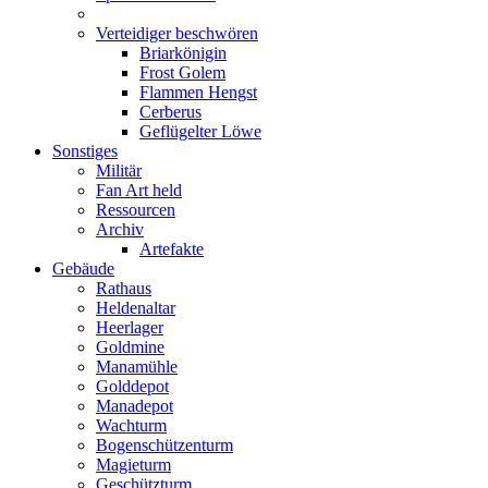
Verteidiger beschwören
Briarkönigin
Frost Golem
Flammen Hengst
Cerberus
Geflügelter Löwe
Sonstiges
Militär
Fan Art held
Ressourcen
Archiv
Artefakte
Gebäude
Rathaus
Heldenaltar
Heerlager
Goldmine
Manamühle
Golddepot
Manadepot
Wachturm
Bogenschützenturm
Magieturm
Geschützturm