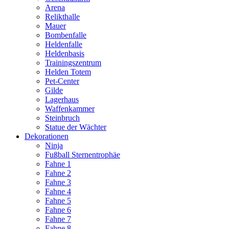
Arena
Relikthalle
Mauer
Bombenfalle
Heldenfalle
Heldenbasis
Trainingszentrum
Helden Totem
Pet-Center
Gilde
Lagerhaus
Waffenkammer
Steinbruch
Statue der Wächter
Dekorationen
Ninja
Fußball Sternentrophäe
Fahne 1
Fahne 2
Fahne 3
Fahne 4
Fahne 5
Fahne 6
Fahne 7
Fahne 8