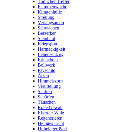
Tödlicher Treffer
Flammenwache
Klingenhülle
Streuung
Verlangsamen
Schwächen
Berserker
Steinhaut
Kriegsgott
Hartnäckigkeit
Lebensentzug
Erleuchten
Bollwerk
Psyschild
Ätzen
Himmelszorn
Verurteilung
Stärken
Schärfen
Täuschen
Rohe Gewalt
Eiserner Wille
Regenerieren
Heiliges Licht
Unheiliger Pakt