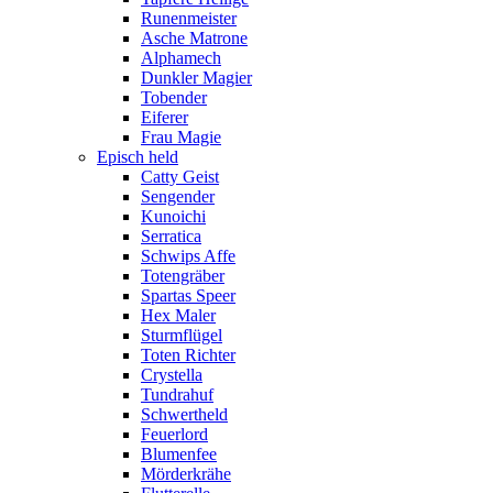
Runenmeister
Asche Matrone
Alphamech
Dunkler Magier
Tobender
Eiferer
Frau Magie
Episch held
Catty Geist
Sengender
Kunoichi
Serratica
Schwips Affe
Totengräber
Spartas Speer
Hex Maler
Sturmflügel
Toten Richter
Crystella
Tundrahuf
Schwertheld
Feuerlord
Blumenfee
Mörderkrähe