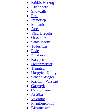
Kürbis Herzog
Atlanticore
Snowzilla
Eros
Immortep
Moltanica
Aries
Vlad Dracula
Orksbane
Santa Boom
Todesritter
Pixie
Zerstörer
Kalypso
Hexenmeister
Treantaur
Harpyien-Königin
Schädelkrieger
Kapitän Weißbart
Gargoyle
Candy Kane
Arktika
Valentina
Phantomkönig
Biestmeister