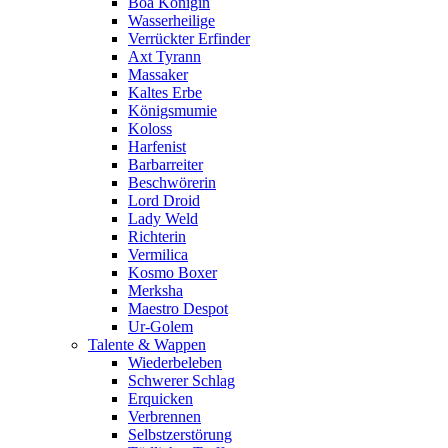
Boa Königin
Wasserheilige
Verrückter Erfinder
Axt Tyrann
Massaker
Kaltes Erbe
Königsmumie
Koloss
Harfenist
Barbarreiter
Beschwörerin
Lord Droid
Lady Weld
Richterin
Vermilica
Kosmo Boxer
Merksha
Maestro Despot
Ur-Golem
Talente & Wappen
Wiederbeleben
Schwerer Schlag
Erquicken
Verbrennen
Selbstzerstörung