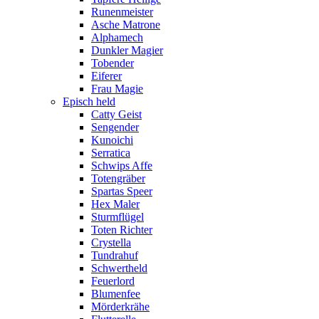
Runenmeister
Asche Matrone
Alphamech
Dunkler Magier
Tobender
Eiferer
Frau Magie
Episch held
Catty Geist
Sengender
Kunoichi
Serratica
Schwips Affe
Totengräber
Spartas Speer
Hex Maler
Sturmflügel
Toten Richter
Crystella
Tundrahuf
Schwertheld
Feuerlord
Blumenfee
Mörderkrähe