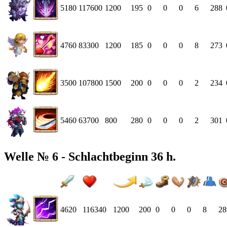
5180
117600
1200
195
0
0
0
6
288
4760
83300
1200
185
0
0
0
8
273
3500
107800
1500
200
0
0
0
2
234
5460
63700
800
280
0
0
0
2
301
Welle № 6 - Schlachtbeginn 36 h.
4620
116340
1200
200
0
0
0
8
28