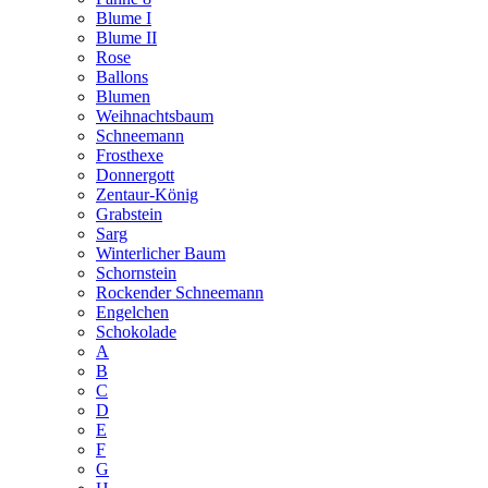
Blume I
Blume II
Rose
Ballons
Blumen
Weihnachtsbaum
Schneemann
Frosthexe
Donnergott
Zentaur-König
Grabstein
Sarg
Winterlicher Baum
Schornstein
Rockender Schneemann
Engelchen
Schokolade
A
B
C
D
E
F
G