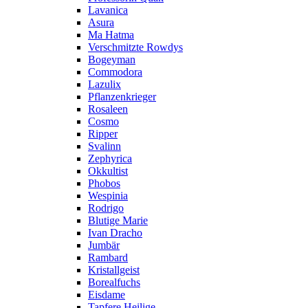
Lavanica
Asura
Ma Hatma
Verschmitzte Rowdys
Bogeyman
Commodora
Lazulix
Pflanzenkrieger
Rosaleen
Cosmo
Ripper
Svalinn
Zephyrica
Okkultist
Phobos
Wespinia
Rodrigo
Blutige Marie
Ivan Dracho
Jumbär
Rambard
Kristallgeist
Borealfuchs
Eisdame
Tapfere Heilige