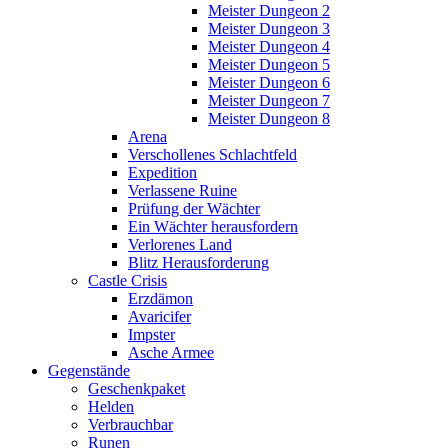
Meister Dungeon 2
Meister Dungeon 3
Meister Dungeon 4
Meister Dungeon 5
Meister Dungeon 6
Meister Dungeon 7
Meister Dungeon 8
Arena
Verschollenes Schlachtfeld
Expedition
Verlassene Ruine
Prüfung der Wächter
Ein Wächter herausfordern
Verlorenes Land
Blitz Herausforderung
Castle Crisis
Erzdämon
Avaricifer
Impster
Asche Armee
Gegenstände
Geschenkpaket
Helden
Verbrauchbar
Runen