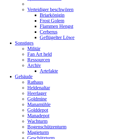
Verteidiger beschwören
Briarkönigin
Frost Golem
Flammen Hengst
Cerberus
Geflügelter Löwe
Sonstiges
Militär
Fan Art held
Ressourcen
Archiv
Artefakte
Gebäude
Rathaus
Heldenaltar
Heerlager
Goldmine
Manamühle
Golddepot
Manadepot
Wachturm
Bogenschützenturm
Magieturm
Geschützturm