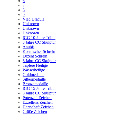
6
7
8
9
Vlad Dracula
Unknown
Unknown
Unknown
IGG 10 Jahre Tribut
3 Jahre CC Skulptur
Anubis
Kosmischer Schrein
Luzent Schrein
6 Jahre CC Skulptur
Tapfere Heilige
Wasserheilige
Goldmedaille
Silbermedaille
Bronzemedaille
IGG 15 Jahre Tribut
8 Jahre CC Skulptur
Potenzial Zeichen
Exzellenz Zeichen
Herrschaft Zeichen
Größe Zeichen