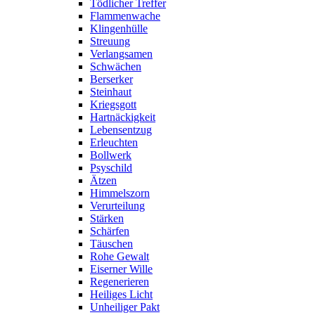
Tödlicher Treffer
Flammenwache
Klingenhülle
Streuung
Verlangsamen
Schwächen
Berserker
Steinhaut
Kriegsgott
Hartnäckigkeit
Lebensentzug
Erleuchten
Bollwerk
Psyschild
Ätzen
Himmelszorn
Verurteilung
Stärken
Schärfen
Täuschen
Rohe Gewalt
Eiserner Wille
Regenerieren
Heiliges Licht
Unheiliger Pakt