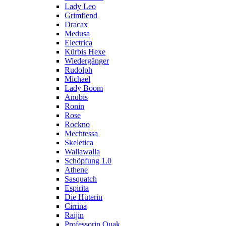
Lady Leo
Grimfiend
Dracax
Medusa
Electrica
Kürbis Hexe
Wiedergänger
Rudolph
Michael
Lady Boom
Anubis
Ronin
Rose
Rockno
Mechtessa
Skeletica
Wallawalla
Schöpfung 1.0
Athene
Sasquatch
Espirita
Die Hüterin
Cirrina
Raijin
Professorin Quak