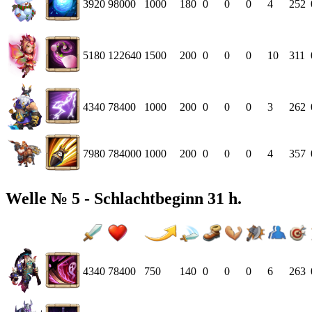
3920
98000
1000
180
0
0
0
4
252
5180
122640
1500
200
0
0
0
10
311
4340
78400
1000
200
0
0
0
3
262
7980
784000
1000
200
0
0
0
4
357
Welle № 5 - Schlachtbeginn 31 h.
4340
78400
750
140
0
0
0
6
263