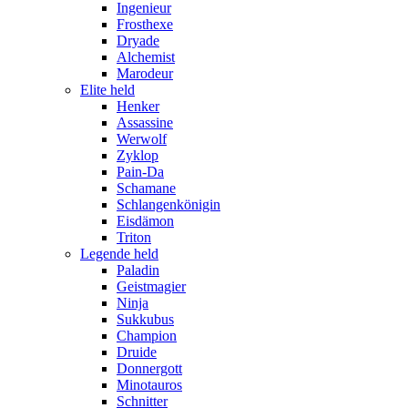
Ingenieur
Frosthexe
Dryade
Alchemist
Marodeur
Elite held
Henker
Assassine
Werwolf
Zyklop
Pain-Da
Schamane
Schlangenkönigin
Eisdämon
Triton
Legende held
Paladin
Geistmagier
Ninja
Sukkubus
Champion
Druide
Donnergott
Minotauros
Schnitter