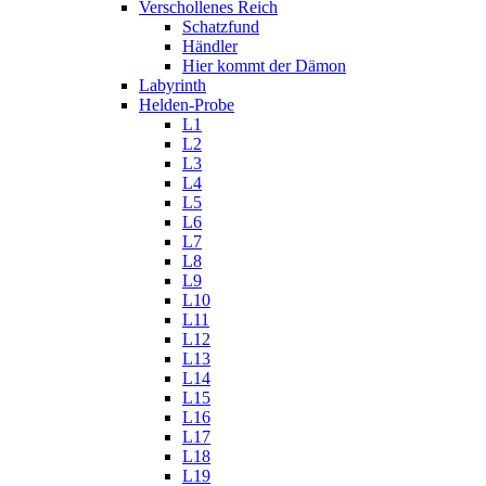
Verschollenes Reich
Schatzfund
Händler
Hier kommt der Dämon
Labyrinth
Helden-Probe
L1
L2
L3
L4
L5
L6
L7
L8
L9
L10
L11
L12
L13
L14
L15
L16
L17
L18
L19