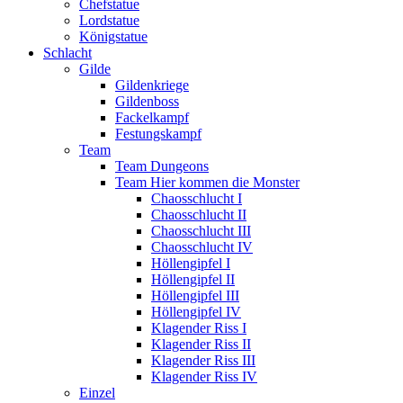
Chefstatue
Lordstatue
Königstatue
Schlacht
Gilde
Gildenkriege
Gildenboss
Fackelkampf
Festungskampf
Team
Team Dungeons
Team Hier kommen die Monster
Chaosschlucht I
Chaosschlucht II
Chaosschlucht III
Chaosschlucht IV
Höllengipfel I
Höllengipfel II
Höllengipfel III
Höllengipfel IV
Klagender Riss I
Klagender Riss II
Klagender Riss III
Klagender Riss IV
Einzel