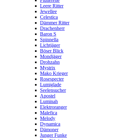
Flutterelle
Leere Ritter
Jewellee
Celestica
Dämmer Ritter
Drachenherr
Baron S
Spinnella
Lichtjäger
Böser Blick
Mondjäger
Drohzahn
Mystrix
Mako Krieger
Rosespecter
Lumiglade
Seelensucher
Apostel
Luminah
Elektroranger
Malefica
Melody
Dynamica
Dämoner
Junger Funke