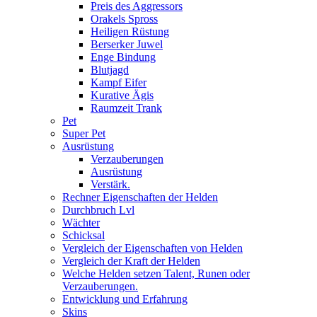
Preis des Aggressors
Orakels Spross
Heiligen Rüstung
Berserker Juwel
Enge Bindung
Blutjagd
Kampf Eifer
Kurative Ägis
Raumzeit Trank
Pet
Super Pet
Ausrüstung
Verzauberungen
Ausrüstung
Verstärk.
Rechner Eigenschaften der Helden
Durchbruch Lvl
Wächter
Schicksal
Vergleich der Eigenschaften von Helden
Vergleich der Kraft der Helden
Welche Helden setzen Talent, Runen oder
Verzauberungen.
Entwicklung und Erfahrung
Skins