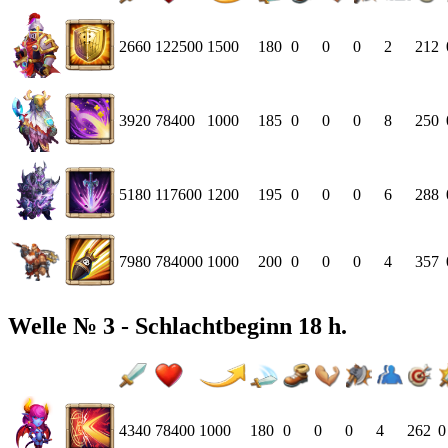
2660
122500
1500
180
0
0
0
2
212
3920
78400
1000
185
0
0
0
8
250
5180
117600
1200
195
0
0
0
6
288
7980
784000
1000
200
0
0
0
4
357
Welle № 3 - Schlachtbeginn 18 h.
4340
78400
1000
180
0
0
0
4
262
0