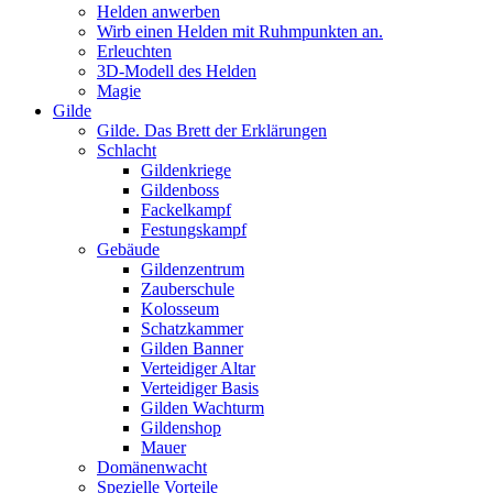
Helden anwerben
Wirb einen Helden mit Ruhmpunkten an.
Erleuchten
3D-Modell des Helden
Magie
Gilde
Gilde. Das Brett der Erklärungen
Schlacht
Gildenkriege
Gildenboss
Fackelkampf
Festungskampf
Gebäude
Gildenzentrum
Zauberschule
Kolosseum
Schatzkammer
Gilden Banner
Verteidiger Altar
Verteidiger Basis
Gilden Wachturm
Gildenshop
Mauer
Domänenwacht
Spezielle Vorteile