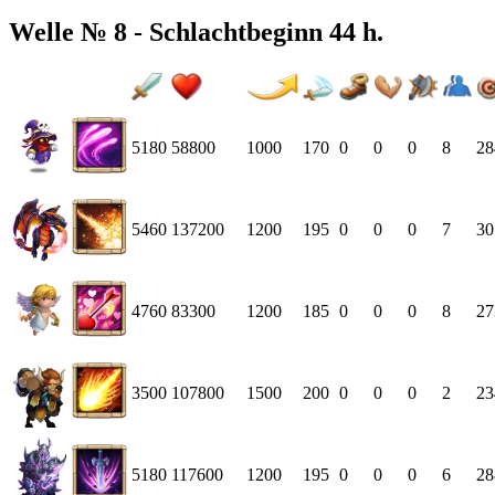
Welle № 8 - Schlachtbeginn 44 h.
5180
58800
1000
170
0
0
0
8
28
5460
137200
1200
195
0
0
0
7
30
4760
83300
1200
185
0
0
0
8
27
3500
107800
1500
200
0
0
0
2
23
5180
117600
1200
195
0
0
0
6
28