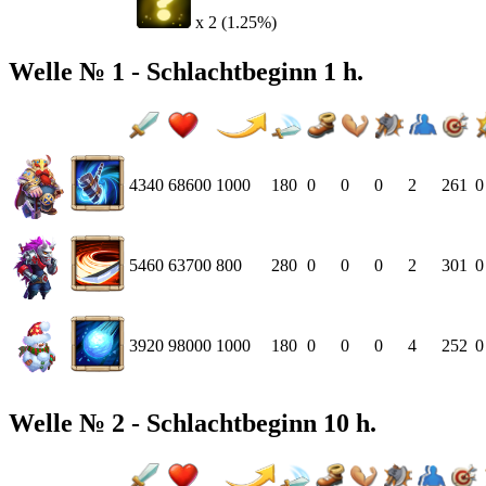
x 2 (1.25%)
Welle № 1 - Schlachtbeginn 1 h.
4340
68600
1000
180
0
0
0
2
261
0
5460
63700
800
280
0
0
0
2
301
0
3920
98000
1000
180
0
0
0
4
252
0
Welle № 2 - Schlachtbeginn 10 h.