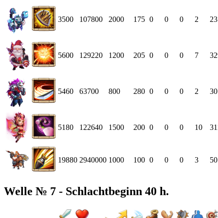
3500
107800
2000
175
0
0
0
2
23
5600
129220
1200
205
0
0
0
7
32
5460
63700
800
280
0
0
0
2
30
5180
122640
1500
200
0
0
0
10
31
19880
2940000
1000
100
0
0
0
3
50
Welle № 7 - Schlachtbeginn 40 h.