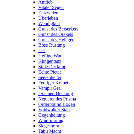
Antrieb
Vitaler Segen
Entzweien
Überleben
Wendigkeit
Gunst des Berserkers
Gunst des Orakels
Gunst des Heiligen
Böse Rüstung
List
Heftige Wut
Klingentanz
Stille Deckung
Echte Pietät
Seelenheiler
Feuriger Komet
Vampir Gral
Drachen Deckung
Negierendes Prisma
Orderbound Bogen
Voidwalker Stab
Gegenheilung
Windführung
Siegeshorn
Tabu Macht