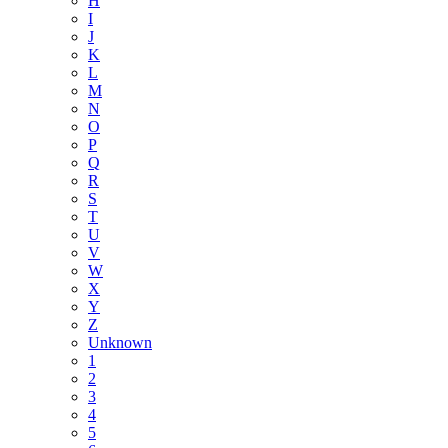
H
I
J
K
L
M
N
O
P
Q
R
S
T
U
V
W
X
Y
Z
Unknown
1
2
3
4
5