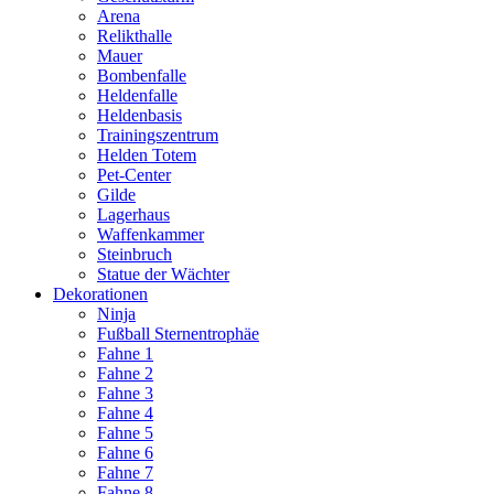
Arena
Relikthalle
Mauer
Bombenfalle
Heldenfalle
Heldenbasis
Trainingszentrum
Helden Totem
Pet-Center
Gilde
Lagerhaus
Waffenkammer
Steinbruch
Statue der Wächter
Dekorationen
Ninja
Fußball Sternentrophäe
Fahne 1
Fahne 2
Fahne 3
Fahne 4
Fahne 5
Fahne 6
Fahne 7
Fahne 8