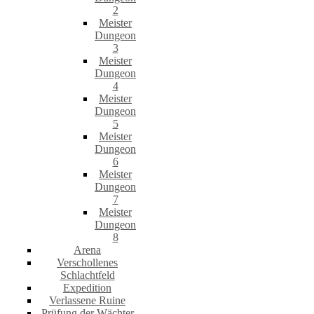
2
Meister
Dungeon
3
Meister
Dungeon
4
Meister
Dungeon
5
Meister
Dungeon
6
Meister
Dungeon
7
Meister
Dungeon
8
Arena
Verschollenes
Schlachtfeld
Expedition
Verlassene Ruine
Prüfung der Wächter