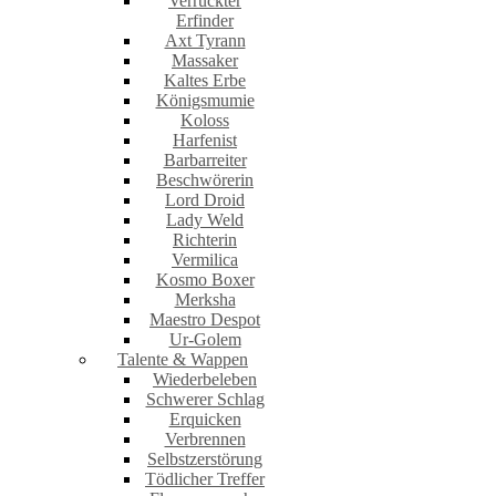
Verrückter
Erfinder
Axt Tyrann
Massaker
Kaltes Erbe
Königsmumie
Koloss
Harfenist
Barbarreiter
Beschwörerin
Lord Droid
Lady Weld
Richterin
Vermilica
Kosmo Boxer
Merksha
Maestro Despot
Ur-Golem
Talente & Wappen
Wiederbeleben
Schwerer Schlag
Erquicken
Verbrennen
Selbstzerstörung
Tödlicher Treffer