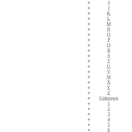
I
J
K
L
M
N
O
P
Q
R
S
T
U
V
W
X
Y
Z
Unknown
1
2
3
4
5
6