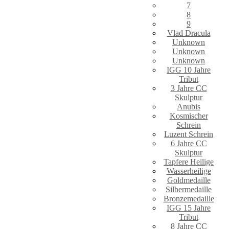
7
8
9
Vlad Dracula
Unknown
Unknown
Unknown
IGG 10 Jahre
Tribut
3 Jahre CC
Skulptur
Anubis
Kosmischer
Schrein
Luzent Schrein
6 Jahre CC
Skulptur
Tapfere Heilige
Wasserheilige
Goldmedaille
Silbermedaille
Bronzemedaille
IGG 15 Jahre
Tribut
8 Jahre CC