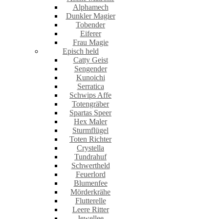
Alphamech
Dunkler Magier
Tobender
Eiferer
Frau Magie
Episch held
Catty Geist
Sengender
Kunoichi
Serratica
Schwips Affe
Totengräber
Spartas Speer
Hex Maler
Sturmflügel
Toten Richter
Crystella
Tundrahuf
Schwertheld
Feuerlord
Blumenfee
Mörderkrähe
Flutterelle
Leere Ritter
Jewellee