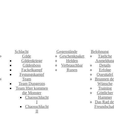
Schlacht
Gegenstände
Belohnung
Gilde
Geschenkpaket
Tägliche
Gildenkriege
Helden
Anmeldun
Gildenboss
Verbrauchbar
Details
Fackelkampf
Runen
Erfolge
Festungskampf
Questtafel
Team
Brunnen de
Team Dungeons
Wünsche
Team Hier kommen
Training
die Monster
Göttlicher
Chaosschlucht
Hammer
I
Das Rad de
Chaosschlucht
Freundschaf
II