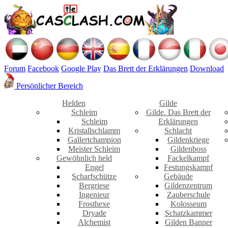
Forum
Facebook
Google Play
Das Brett der Erklärungen
Download
Persönlicher Bereich
Helden
Gilde
Schleim
Gilde. Das Brett der
Schleim
Erklärungen
Kristallschlamm
Schlacht
Gallertchampion
Gildenkriege
Meister Schleim
Gildenboss
Gewöhnlich held
Fackelkampf
Engel
Festungskampf
Scharfschütze
Gebäude
Bergriese
Gildenzentrum
Ingenieur
Zauberschule
Frosthexe
Kolosseum
Dryade
Schatzkammer
Alchemist
Gilden Banner