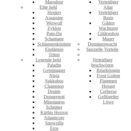
Marodeur
Verteidiger
Elite held
Altar
Henker
Verteidiger
Assassine
Basis
Werwolf
Gilden
Zyklop
Wachturm
Pain-Da
Gildenshop
Schamane
Mauer
Schlangenkönigin
Domänenwacht
Eisdämon
Spezielle Vorteile
Triton
Legende held
Verteidiger
Paladin
beschwören
Geistmagier
Briarkönigin
Ninja
Frost Golem
Sukkubus
Flammen
Champion
Hengst
Druide
Cerberus
Donnergott
Geflügelter
Minotauros
Löwe
Schnitter
Kürbis Herzog
Atlanticore
Snowzilla
Eros