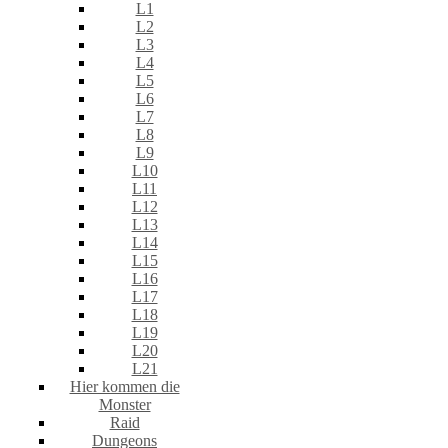
L1
L2
L3
L4
L5
L6
L7
L8
L9
L10
L11
L12
L13
L14
L15
L16
L17
L18
L19
L20
L21
Hier kommen die
Monster
Raid
Dungeons