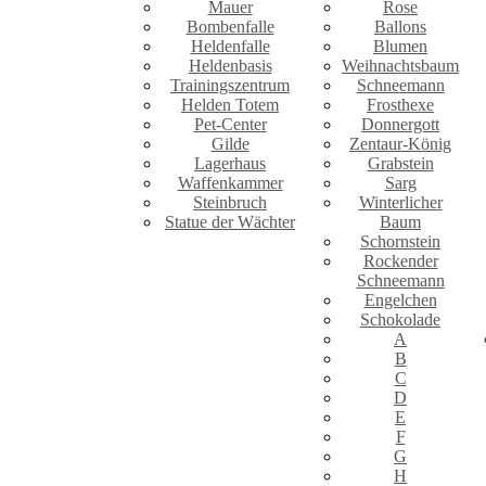
Mauer
Rose
Bombenfalle
Ballons
Heldenfalle
Blumen
Heldenbasis
Weihnachtsbaum
Trainingszentrum
Schneemann
Helden Totem
Frosthexe
Pet-Center
Donnergott
Gilde
Zentaur-König
Lagerhaus
Grabstein
Waffenkammer
Sarg
Steinbruch
Winterlicher
Statue der Wächter
Baum
Schornstein
Rockender
Schneemann
Engelchen
Schokolade
A
B
C
D
E
F
G
H