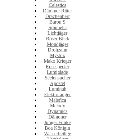
Celestica
Dämmer Ritter
Drachenherr
Baron S
Spinnella
Lichtjäger
Böser Blick
Mondjäger
Drohzahn
Mystrix
Mako Krieger
Rosespecter
Lumiglade
Seelensucher
Apostel
Luminah
Elektroranger
Malefica
Melody
Dynamica
Dämoner
Junger Funke
Boa Königin
Wasserheilige