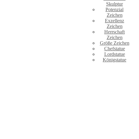
Skulptur
Potenzial
Zeichen
Exzellenz
Zeichen
Herrschaft
Zeichen
Größe Zeichen
Chefstatue
Lordstatue
Königstatue