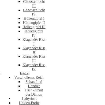
Chaosschlucht
III
Chaosschlucht
IV
Höllengipfel I
Höllengipfel II
Höllengipfel III
Höllengipfel
IV
Klagender Riss
I
Klagender Riss
II
Klagender Riss
III
Klagender Riss
IV
Einzel
Verschollenes Reich
Schatzfund
Händler
Hier kommt
der Dämon
Labyrinth
Helden-Probe