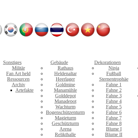
Sonstiges
Gebäude
Dekorationen
Militär
Rathaus
Ninja
Fan Art held
Heldenaltar
Fußball
Ressourcen
Heerlager
Sternentrophäe
Archiv
Goldmine
Fahne 1
Artefakte
Manamühle
Fahne 2
Golddepot
Fahne 3
Manadepot
Fahne 4
Wachturm
Fahne 5
Bogenschützenturm
Fahne 6
Magieturm
Fahne 7
Geschützturm
Fahne 8
Arena
Blume I
Relikthalle
Blume II