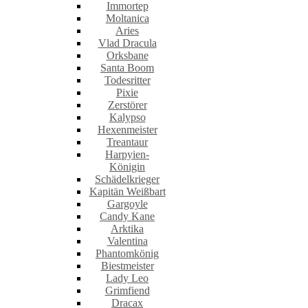
Immortep
Moltanica
Aries
Vlad Dracula
Orksbane
Santa Boom
Todesritter
Pixie
Zerstörer
Kalypso
Hexenmeister
Treantaur
Harpyien-
Königin
Schädelkrieger
Kapitän Weißbart
Gargoyle
Candy Kane
Arktika
Valentina
Phantomkönig
Biestmeister
Lady Leo
Grimfiend
Dracax