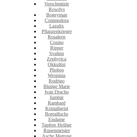
Verschmitzte
Rowdys
Bogeyman
Commodora
Lazulix
Pflanzenkrieger
Rosaleen
Cosmo
Ripper
Svalinn
Zephyrica
Okkultist
Phobos
Wespinia
Rodrigo
Blutige Marie
Ivan Dracho
Jumbär
Rambard
Kristallgeist
Borealfuchs
Eisdame
Tapfere Heilige
Runenmeister
Asche Matrone