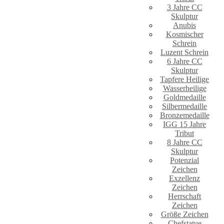
3 Jahre CC
Skulptur
Anubis
Kosmischer
Schrein
Luzent Schrein
6 Jahre CC
Skulptur
Tapfere Heilige
Wasserheilige
Goldmedaille
Silbermedaille
Bronzemedaille
IGG 15 Jahre
Tribut
8 Jahre CC
Skulptur
Potenzial
Zeichen
Exzellenz
Zeichen
Herrschaft
Zeichen
Größe Zeichen
Chefstatue