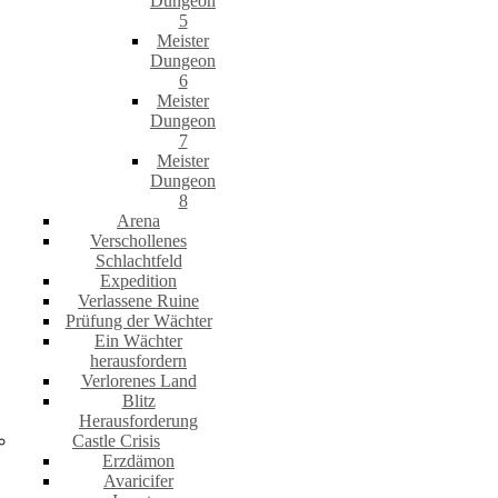
Dungeon
5
Meister
Dungeon
6
Meister
Dungeon
7
Meister
Dungeon
8
Arena
Verschollenes
Schlachtfeld
Expedition
Verlassene Ruine
Prüfung der Wächter
Ein Wächter
herausfordern
Verlorenes Land
Blitz
Herausforderung
Castle Crisis
Erzdämon
Avaricifer