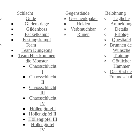
Schlacht
Gegenstände
Belohnung
Gilde
Geschenkpaket
Tägliche
Gildenkriege
Helden
Anmeldun
Gildenboss
Verbrauchbar
Details
Fackelkampf
Runen
Erfolge
Festungskampf
Questtafel
Team
Brunnen de
Team Dungeons
Wünsche
Team Hier kommen
Training
die Monster
Göttlicher
Chaosschlucht
Hammer
I
Das Rad de
Chaosschlucht
Freundschaf
II
Chaosschlucht
III
Chaosschlucht
IV
Höllengipfel I
Höllengipfel II
Höllengipfel III
Höllengipfel
IV