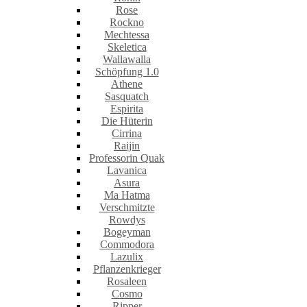
Rose
Rockno
Mechtessa
Skeletica
Wallawalla
Schöpfung 1.0
Athene
Sasquatch
Espirita
Die Hüterin
Cirrina
Raijin
Professorin Quak
Lavanica
Asura
Ma Hatma
Verschmitzte
Rowdys
Bogeyman
Commodora
Lazulix
Pflanzenkrieger
Rosaleen
Cosmo
Ripper