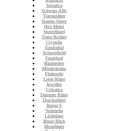
Kunoichi
Serratica
Schwips Affe
Totengräber
Spartas Speer
Hex Maler
Sturmflügel
Toten Richter
Crystella
Tundrahuf
Schwertheld
Feuerlord
Blumenfee
Mörderkrähe
Flutterelle
Leere Ritter
Jewellee
Celestica
Dämmer Ritter
Drachenherr
Baron S
Spinnella
Lichtjäger
Böser Blick
Mondjäger