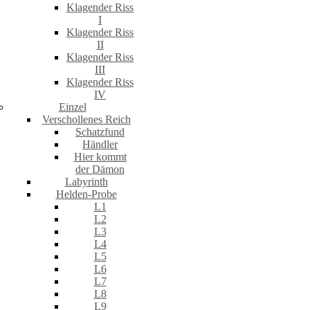
Klagender Riss
I
Klagender Riss
II
Klagender Riss
III
Klagender Riss
IV
Einzel
Verschollenes Reich
Schatzfund
Händler
Hier kommt
der Dämon
Labyrinth
Helden-Probe
L1
L2
L3
L4
L5
L6
L7
L8
L9