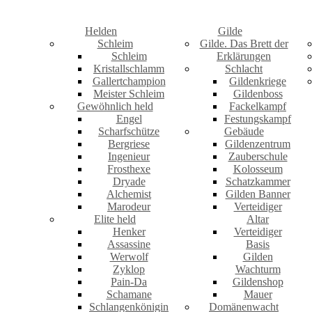
Helden
Gilde
Schleim
Gilde. Das Brett der
Schleim
Erklärungen
Kristallschlamm
Schlacht
Gallertchampion
Gildenkriege
Meister Schleim
Gildenboss
Gewöhnlich held
Fackelkampf
Engel
Festungskampf
Scharfschütze
Gebäude
Bergriese
Gildenzentrum
Ingenieur
Zauberschule
Frosthexe
Kolosseum
Dryade
Schatzkammer
Alchemist
Gilden Banner
Marodeur
Verteidiger
Elite held
Altar
Henker
Verteidiger
Assassine
Basis
Werwolf
Gilden
Zyklop
Wachturm
Pain-Da
Gildenshop
Schamane
Mauer
Schlangenkönigin
Domänenwacht