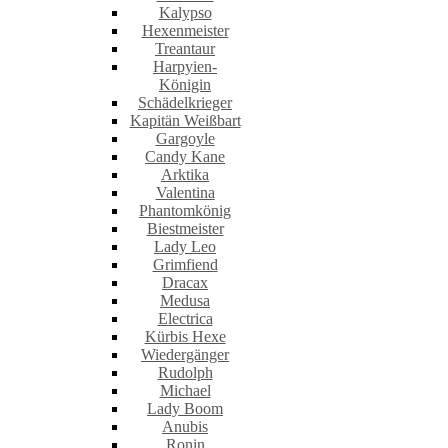
Kalypso
Hexenmeister
Treantaur
Harpyien-
Königin
Schädelkrieger
Kapitän Weißbart
Gargoyle
Candy Kane
Arktika
Valentina
Phantomkönig
Biestmeister
Lady Leo
Grimfiend
Dracax
Medusa
Electrica
Kürbis Hexe
Wiedergänger
Rudolph
Michael
Lady Boom
Anubis
Ronin