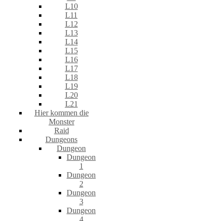
L10
L11
L12
L13
L14
L15
L16
L17
L18
L19
L20
L21
Hier kommen die
Monster
Raid
Dungeons
Dungeon
Dungeon
1
Dungeon
2
Dungeon
3
Dungeon
4