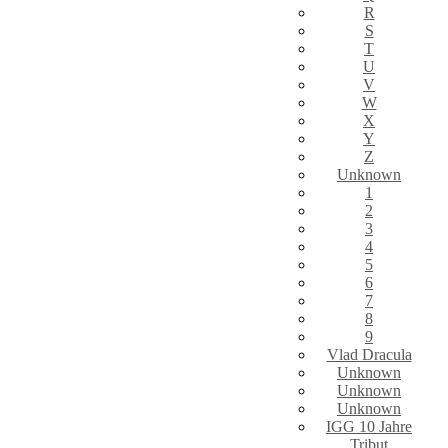
R
S
T
U
V
W
X
Y
Z
Unknown
1
2
3
4
5
6
7
8
9
Vlad Dracula
Unknown
Unknown
Unknown
IGG 10 Jahre
Tribut