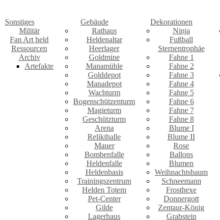
Sonstiges
Gebäude
Dekorationen
Militär
Rathaus
Ninja
Fan Art held
Heldenaltar
Fußball
Ressourcen
Heerlager
Sternentrophäe
Archiv
Goldmine
Fahne 1
Artefakte
Manamühle
Fahne 2
Golddepot
Fahne 3
Manadepot
Fahne 4
Wachturm
Fahne 5
Bogenschützenturm
Fahne 6
Magieturm
Fahne 7
Geschützturm
Fahne 8
Arena
Blume I
Relikthalle
Blume II
Mauer
Rose
Bombenfalle
Ballons
Heldenfalle
Blumen
Heldenbasis
Weihnachtsbaum
Trainingszentrum
Schneemann
Helden Totem
Frosthexe
Pet-Center
Donnergott
Gilde
Zentaur-König
Lagerhaus
Grabstein