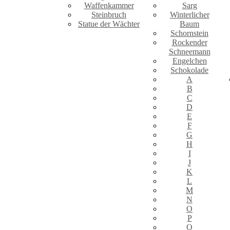
Waffenkammer
Sarg
Steinbruch
Winterlicher
Statue der Wächter
Baum
Schornstein
Rockender
Schneemann
Engelchen
Schokolade
A
B
C
D
E
F
G
H
I
J
K
L
M
N
O
P
Q