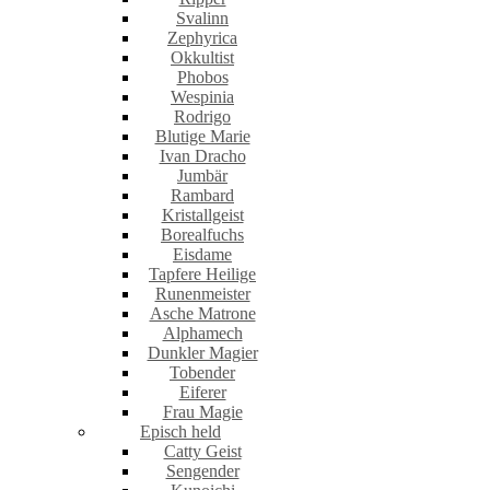
Svalinn
Zephyrica
Okkultist
Phobos
Wespinia
Rodrigo
Blutige Marie
Ivan Dracho
Jumbär
Rambard
Kristallgeist
Borealfuchs
Eisdame
Tapfere Heilige
Runenmeister
Asche Matrone
Alphamech
Dunkler Magier
Tobender
Eiferer
Frau Magie
Episch held
Catty Geist
Sengender