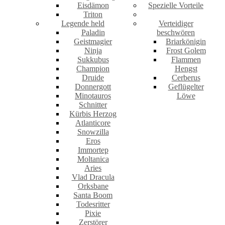
Eisdämon
Spezielle Vorteile
Triton
Legende held
Verteidiger
Paladin
beschwören
Geistmagier
Briarkönigin
Ninja
Frost Golem
Sukkubus
Flammen
Champion
Hengst
Druide
Cerberus
Donnergott
Geflügelter
Minotauros
Löwe
Schnitter
Kürbis Herzog
Atlanticore
Snowzilla
Eros
Immortep
Moltanica
Aries
Vlad Dracula
Orksbane
Santa Boom
Todesritter
Pixie
Zerstörer