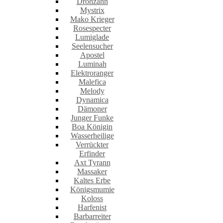
Drohzahn
Mystrix
Mako Krieger
Rosespecter
Lumiglade
Seelensucher
Apostel
Luminah
Elektroranger
Malefica
Melody
Dynamica
Dämoner
Junger Funke
Boa Königin
Wasserheilige
Verrückter
Erfinder
Axt Tyrann
Massaker
Kaltes Erbe
Königsmumie
Koloss
Harfenist
Barbarreiter