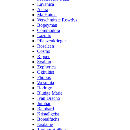
Lavanica
Asura
Ma Hatma
Verschmitzte Rowdys
Bogeyman
Commodora
Lazulix
Pflanzenkrieger
Rosaleen
Cosmo
Ripper
Svalinn
Zephyrica
Okkultist
Phobos
Wespinia
Rodrigo
Blutige Marie
Ivan Dracho
Jumbär
Rambard
Kristallgeist
Borealfuchs
Eisdame
Tapfere Heilige