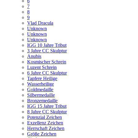
6
7
8
9
Vlad Dracula
Unknown
Unknown
Unknown
IGG 10 Jahre Tribut
3 Jahre CC Skulptur
Anubis
Kosmischer Schrein
Luzent Schrein
6 Jahre CC Skulptur
Tapfere Heilige
Wasserheilige
Goldmedaille
Silbermedaille
Bronzemedaille
IGG 15 Jahre Tribut
8 Jahre CC Skulptur
Potenzial Zeichen
Exzellenz Zeichen
Herrschaft Zeichen
Größe Zeichen