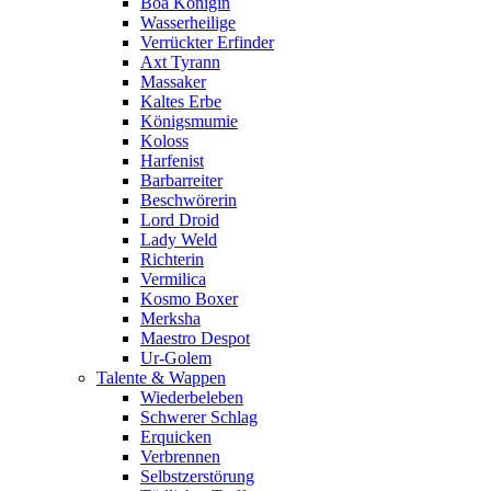
Boa Königin
Wasserheilige
Verrückter Erfinder
Axt Tyrann
Massaker
Kaltes Erbe
Königsmumie
Koloss
Harfenist
Barbarreiter
Beschwörerin
Lord Droid
Lady Weld
Richterin
Vermilica
Kosmo Boxer
Merksha
Maestro Despot
Ur-Golem
Talente & Wappen
Wiederbeleben
Schwerer Schlag
Erquicken
Verbrennen
Selbstzerstörung