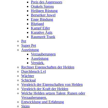
Preis des Aggressors
Orakels Spross
Heiligen Rüstung
Berserker Juwel
Enge Bindung
Blutjagd
Kampf Eifer
Kurative Ägis
Raumzeit Trank
Pet
Super Pet
Ausrüstung
Verzauberungen
Ausrüstung
Verstärk.
Rechner Eigenschaften der Helden
Durchbruch Lvl
Wächter
Schicksal
Vergleich der Eigenschaften von Helden
Vergleich der Kraft der Helden
Welche Helden setzen Talent, Runen oder
Verzauberungen.
Entwicklung und Erfahrung
Skins