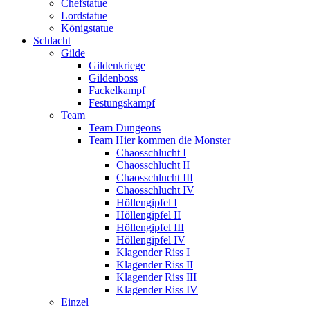
Chefstatue
Lordstatue
Königstatue
Schlacht
Gilde
Gildenkriege
Gildenboss
Fackelkampf
Festungskampf
Team
Team Dungeons
Team Hier kommen die Monster
Chaosschlucht I
Chaosschlucht II
Chaosschlucht III
Chaosschlucht IV
Höllengipfel I
Höllengipfel II
Höllengipfel III
Höllengipfel IV
Klagender Riss I
Klagender Riss II
Klagender Riss III
Klagender Riss IV
Einzel