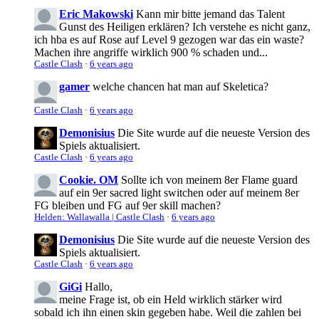
Eric Makowski
Kann mir bitte jemand das Talent
Gunst des Heiligen erklären? Ich verstehe es nicht ganz,
ich hba es auf Rose auf Level 9 gezogen war das ein waste?
Machen ihre angriffe wirklich 900 % schaden und...
Castle Clash
·
6 years ago
gamer
welche chancen hat man auf Skeletica?
Castle Clash
·
6 years ago
Demonisius
Die Site wurde auf die neueste Version des
Spiels aktualisiert.
Castle Clash
·
6 years ago
Cookie. OM
Sollte ich von meinem 8er Flame guard
auf ein 9er sacred light switchen oder auf meinem 8er
FG bleiben und FG auf 9er skill machen?
Helden: Wallawalla | Castle Clash
·
6 years ago
Demonisius
Die Site wurde auf die neueste Version des
Spiels aktualisiert.
Castle Clash
·
6 years ago
GiGi
Hallo,
meine Frage ist, ob ein Held wirklich stärker wird
sobald ich ihn einen skin gegeben habe. Weil die zahlen bei