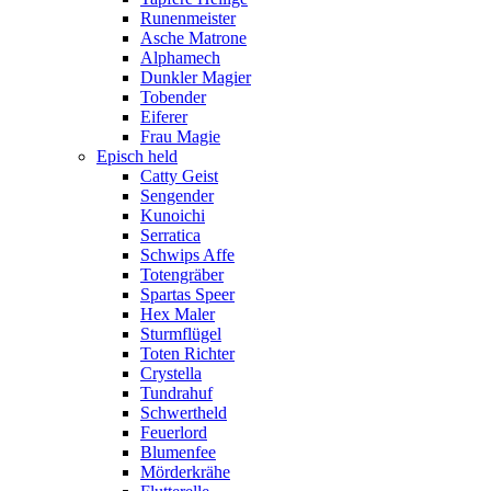
Runenmeister
Asche Matrone
Alphamech
Dunkler Magier
Tobender
Eiferer
Frau Magie
Episch held
Catty Geist
Sengender
Kunoichi
Serratica
Schwips Affe
Totengräber
Spartas Speer
Hex Maler
Sturmflügel
Toten Richter
Crystella
Tundrahuf
Schwertheld
Feuerlord
Blumenfee
Mörderkrähe