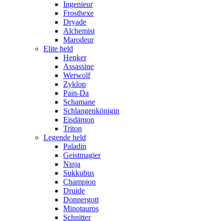
Ingenieur
Frosthexe
Dryade
Alchemist
Marodeur
Elite held
Henker
Assassine
Werwolf
Zyklop
Pain-Da
Schamane
Schlangenkönigin
Eisdämon
Triton
Legende held
Paladin
Geistmagier
Ninja
Sukkubus
Champion
Druide
Donnergott
Minotauros
Schnitter