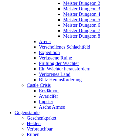
Meister Dungeon 2
Meister Dungeon 3
Meister Dungeon 4
Meister Dungeon 5
Meister Dungeon 6
Meister Dungeon 7
Meister Dungeon 8
Arena
Verschollenes Schlachtfeld
Expedition
Verlassene Ruine
Prüfung der Wächter
Ein Wächter herausfordern
Verlorenes Land
Blitz Herausforderung
Castle Crisis
Erzdämon
Avaricifer
Impster
Asche Armee
Gegenstände
Geschenkpaket
Helden
Verbrauchbar
Runen