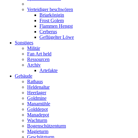
Verteidiger beschwören
Briarkönigin
Frost Golem
Flammen Hengst
Cerberus
Geflügelter Löwe
Sonstiges
Militär
Fan Art held
Ressourcen
Archiv
Artefakte
Gebäude
Rathaus
Heldenaltar
Heerlager
Goldmine
Manamühle
Golddepot
Manadepot
Wachturm
Bogenschützenturm
Magieturm
Geschützturm