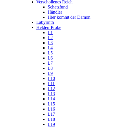
Verschollenes Reich
Schatzfund
Händler
Hier kommt der Dämon
Labyrinth
Helden-Probe
L1
L2
L3
L4
L5
L6
L7
L8
L9
L10
L11
L12
L13
L14
L15
L16
L17
L18
L19