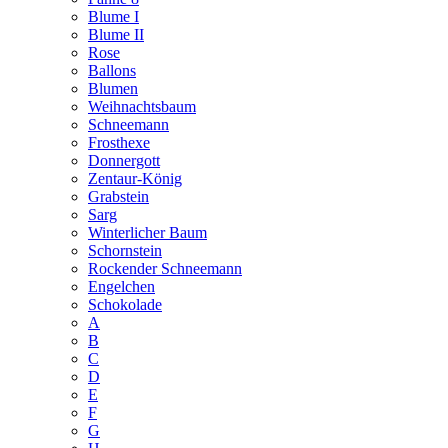
Blume I
Blume II
Rose
Ballons
Blumen
Weihnachtsbaum
Schneemann
Frosthexe
Donnergott
Zentaur-König
Grabstein
Sarg
Winterlicher Baum
Schornstein
Rockender Schneemann
Engelchen
Schokolade
A
B
C
D
E
F
G