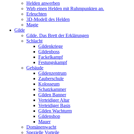
Helden anwerben
Wirb einen Helden mit Ruhmpunkten an.
Erleuchten
3D-Modell des Helden
Magie
Gilde
Gilde. Das Brett der Erklärungen
Schlacht
Gildenkriege
Gildenboss
Fackelkampf
Festungskampf
Gebäude
Gildenzentrum
Zauberschule
Kolosseum
Schatzkammer
Gilden Banner
Verteidiger Altar
Verteidiger Basis
Gilden Wachturm
Gildenshop
Mauer
Domänenwacht
Spezielle Vorteile