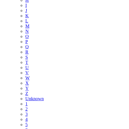
H
I
J
K
L
M
N
O
P
Q
R
S
T
U
V
W
X
Y
Z
Unknown
1
2
3
4
5