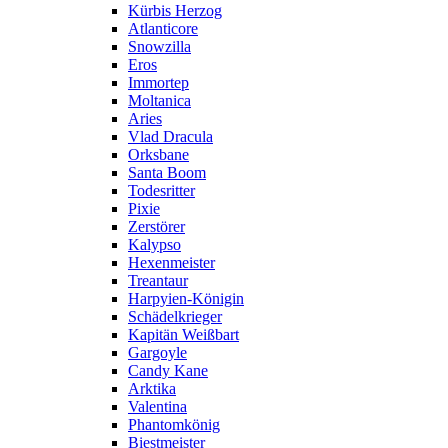
Kürbis Herzog
Atlanticore
Snowzilla
Eros
Immortep
Moltanica
Aries
Vlad Dracula
Orksbane
Santa Boom
Todesritter
Pixie
Zerstörer
Kalypso
Hexenmeister
Treantaur
Harpyien-Königin
Schädelkrieger
Kapitän Weißbart
Gargoyle
Candy Kane
Arktika
Valentina
Phantomkönig
Biestmeister