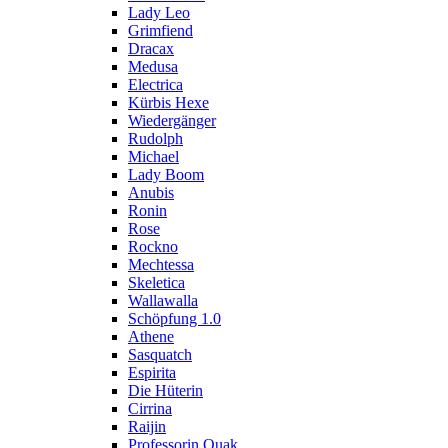
Lady Leo
Grimfiend
Dracax
Medusa
Electrica
Kürbis Hexe
Wiedergänger
Rudolph
Michael
Lady Boom
Anubis
Ronin
Rose
Rockno
Mechtessa
Skeletica
Wallawalla
Schöpfung 1.0
Athene
Sasquatch
Espirita
Die Hüterin
Cirrina
Raijin
Professorin Quak