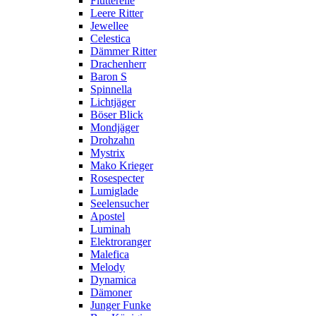
Flutterelle
Leere Ritter
Jewellee
Celestica
Dämmer Ritter
Drachenherr
Baron S
Spinnella
Lichtjäger
Böser Blick
Mondjäger
Drohzahn
Mystrix
Mako Krieger
Rosespecter
Lumiglade
Seelensucher
Apostel
Luminah
Elektroranger
Malefica
Melody
Dynamica
Dämoner
Junger Funke