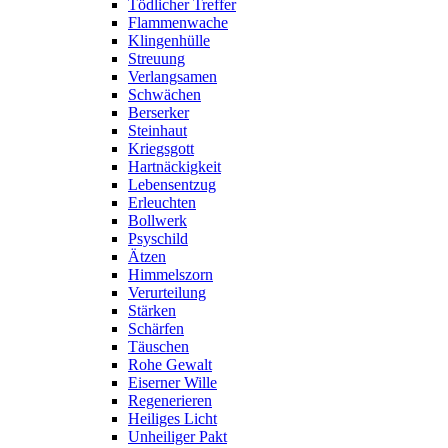
Tödlicher Treffer
Flammenwache
Klingenhülle
Streuung
Verlangsamen
Schwächen
Berserker
Steinhaut
Kriegsgott
Hartnäckigkeit
Lebensentzug
Erleuchten
Bollwerk
Psyschild
Ätzen
Himmelszorn
Verurteilung
Stärken
Schärfen
Täuschen
Rohe Gewalt
Eiserner Wille
Regenerieren
Heiliges Licht
Unheiliger Pakt