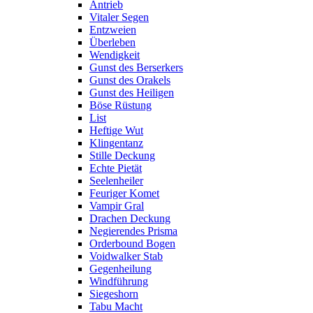
Antrieb
Vitaler Segen
Entzweien
Überleben
Wendigkeit
Gunst des Berserkers
Gunst des Orakels
Gunst des Heiligen
Böse Rüstung
List
Heftige Wut
Klingentanz
Stille Deckung
Echte Pietät
Seelenheiler
Feuriger Komet
Vampir Gral
Drachen Deckung
Negierendes Prisma
Orderbound Bogen
Voidwalker Stab
Gegenheilung
Windführung
Siegeshorn
Tabu Macht