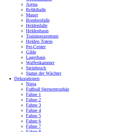
Arena
Relikthalle
Mauer
Bombenfalle
Heldenfalle
Heldenbasis
Trainingszentrum
Helden Totem
Pet-Center
Gilde
Lagerhaus
Waffenkammer
Steinbruch
Statue der Wächter
Dekorationen
Ninja
Fußball Sternentrophäe
Fahne 1
Fahne 2
Fahne 3
Fahne 4
Fahne 5
Fahne 6
Fahne 7
Fahne 8