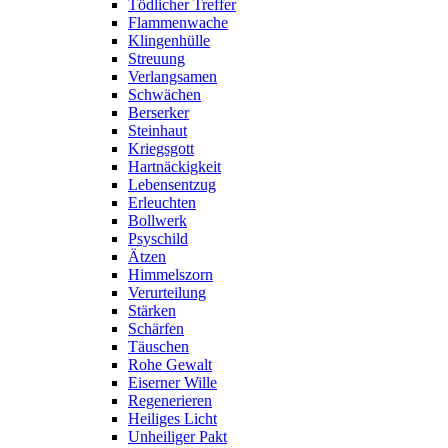
Tödlicher Treffer
Flammenwache
Klingenhülle
Streuung
Verlangsamen
Schwächen
Berserker
Steinhaut
Kriegsgott
Hartnäckigkeit
Lebensentzug
Erleuchten
Bollwerk
Psyschild
Ätzen
Himmelszorn
Verurteilung
Stärken
Schärfen
Täuschen
Rohe Gewalt
Eiserner Wille
Regenerieren
Heiliges Licht
Unheiliger Pakt