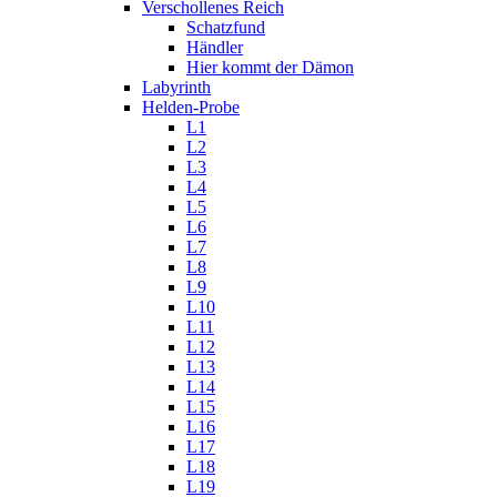
Verschollenes Reich
Schatzfund
Händler
Hier kommt der Dämon
Labyrinth
Helden-Probe
L1
L2
L3
L4
L5
L6
L7
L8
L9
L10
L11
L12
L13
L14
L15
L16
L17
L18
L19