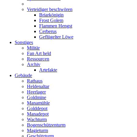
Verteidiger beschwören
Briarkönigin
Frost Golem
Flammen Hengst
Cerberus
Geflügelter Löwe
Sonstiges
Militär
Fan Art held
Ressourcen
Archiv
Artefakte
Gebäude
Rathaus
Heldenaltar
Heerlager
Goldmine
Manamühle
Golddepot
Manadepot
Wachturm
Bogenschützenturm
Magieturm
Geschützturm