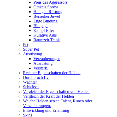
Preis des Aggressors
Orakels Spross
Heiligen Rüstung
Berserker Juwel
Enge Bindung
Blutjagd
Kampf Eifer
Kurative Ägis
Raumzeit Trank
Pet
Super Pet
Ausrüstung
Verzauberungen
Ausrüstung
Verstärk.
Rechner Eigenschaften der Helden
Durchbruch Lvl
Wächter
Schicksal
Vergleich der Eigenschaften von Helden
Vergleich der Kraft der Helden
Welche Helden setzen Talent, Runen oder
Verzauberungen.
Entwicklung und Erfahrung
Skins