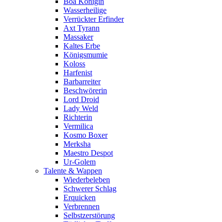
Boa Königin
Wasserheilige
Verrückter Erfinder
Axt Tyrann
Massaker
Kaltes Erbe
Königsmumie
Koloss
Harfenist
Barbarreiter
Beschwörerin
Lord Droid
Lady Weld
Richterin
Vermilica
Kosmo Boxer
Merksha
Maestro Despot
Ur-Golem
Talente & Wappen
Wiederbeleben
Schwerer Schlag
Erquicken
Verbrennen
Selbstzerstörung