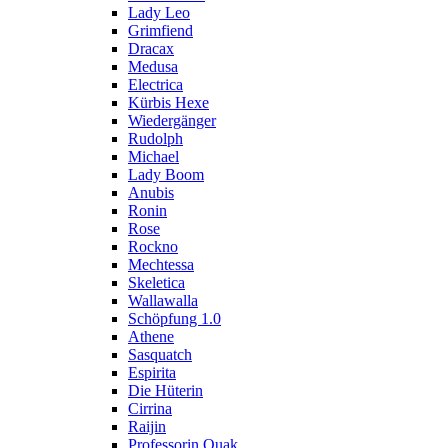
Lady Leo
Grimfiend
Dracax
Medusa
Electrica
Kürbis Hexe
Wiedergänger
Rudolph
Michael
Lady Boom
Anubis
Ronin
Rose
Rockno
Mechtessa
Skeletica
Wallawalla
Schöpfung 1.0
Athene
Sasquatch
Espirita
Die Hüterin
Cirrina
Raijin
Professorin Quak