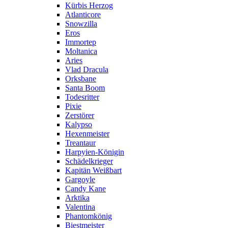
Kürbis Herzog
Atlanticore
Snowzilla
Eros
Immortep
Moltanica
Aries
Vlad Dracula
Orksbane
Santa Boom
Todesritter
Pixie
Zerstörer
Kalypso
Hexenmeister
Treantaur
Harpyien-Königin
Schädelkrieger
Kapitän Weißbart
Gargoyle
Candy Kane
Arktika
Valentina
Phantomkönig
Biestmeister