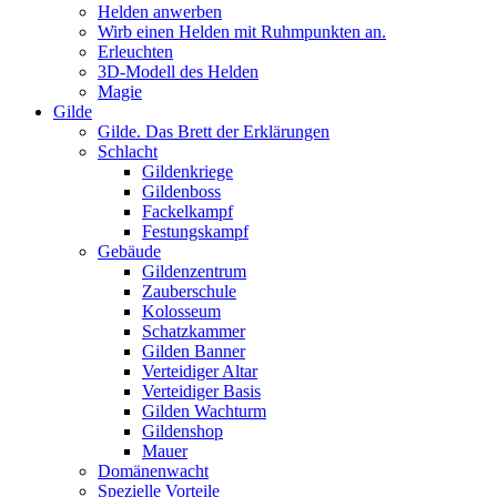
Helden anwerben
Wirb einen Helden mit Ruhmpunkten an.
Erleuchten
3D-Modell des Helden
Magie
Gilde
Gilde. Das Brett der Erklärungen
Schlacht
Gildenkriege
Gildenboss
Fackelkampf
Festungskampf
Gebäude
Gildenzentrum
Zauberschule
Kolosseum
Schatzkammer
Gilden Banner
Verteidiger Altar
Verteidiger Basis
Gilden Wachturm
Gildenshop
Mauer
Domänenwacht
Spezielle Vorteile