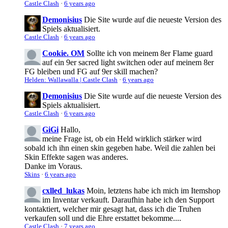
Castle Clash
·
6 years ago
Demonisius
Die Site wurde auf die neueste Version des
Spiels aktualisiert.
Castle Clash
·
6 years ago
Cookie. OM
Sollte ich von meinem 8er Flame guard
auf ein 9er sacred light switchen oder auf meinem 8er
FG bleiben und FG auf 9er skill machen?
Helden: Wallawalla | Castle Clash
·
6 years ago
Demonisius
Die Site wurde auf die neueste Version des
Spiels aktualisiert.
Castle Clash
·
6 years ago
GiGi
Hallo,
meine Frage ist, ob ein Held wirklich stärker wird
sobald ich ihn einen skin gegeben habe. Weil die zahlen bei
Skin Effekte sagen was anderes.
Danke im Voraus.
Skins
·
6 years ago
cxlled_lukas
Moin, letztens habe ich mich im Itemshop
im Inventar verkauft. Daraufhin habe ich den Support
kontaktiert, welcher mir gesagt hat, dass ich die Truhen
verkaufen soll und die Ehre erstattet bekomme....
Castle Clash
·
7 years ago