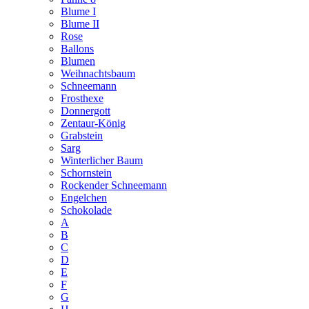
Blume I
Blume II
Rose
Ballons
Blumen
Weihnachtsbaum
Schneemann
Frosthexe
Donnergott
Zentaur-König
Grabstein
Sarg
Winterlicher Baum
Schornstein
Rockender Schneemann
Engelchen
Schokolade
A
B
C
D
E
F
G