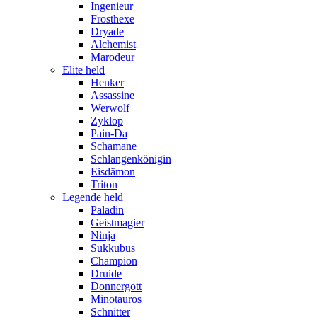
Ingenieur
Frosthexe
Dryade
Alchemist
Marodeur
Elite held
Henker
Assassine
Werwolf
Zyklop
Pain-Da
Schamane
Schlangenkönigin
Eisdämon
Triton
Legende held
Paladin
Geistmagier
Ninja
Sukkubus
Champion
Druide
Donnergott
Minotauros
Schnitter