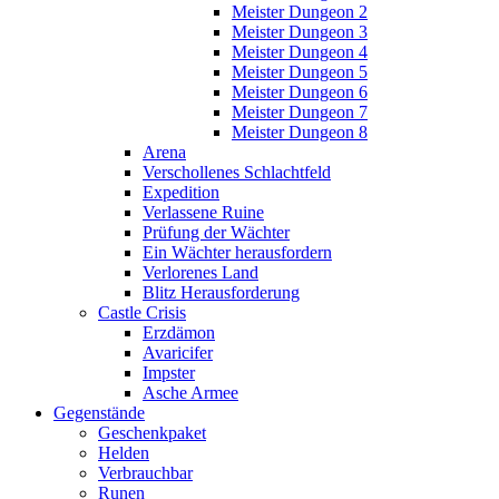
Meister Dungeon 2
Meister Dungeon 3
Meister Dungeon 4
Meister Dungeon 5
Meister Dungeon 6
Meister Dungeon 7
Meister Dungeon 8
Arena
Verschollenes Schlachtfeld
Expedition
Verlassene Ruine
Prüfung der Wächter
Ein Wächter herausfordern
Verlorenes Land
Blitz Herausforderung
Castle Crisis
Erzdämon
Avaricifer
Impster
Asche Armee
Gegenstände
Geschenkpaket
Helden
Verbrauchbar
Runen