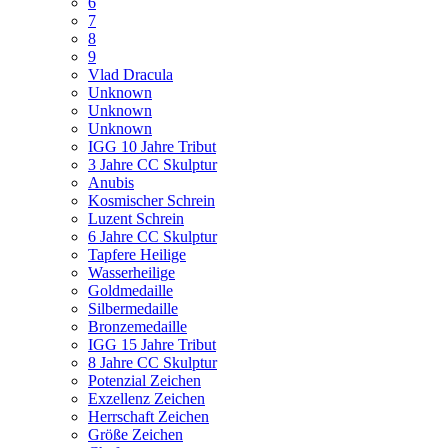
6
7
8
9
Vlad Dracula
Unknown
Unknown
Unknown
IGG 10 Jahre Tribut
3 Jahre CC Skulptur
Anubis
Kosmischer Schrein
Luzent Schrein
6 Jahre CC Skulptur
Tapfere Heilige
Wasserheilige
Goldmedaille
Silbermedaille
Bronzemedaille
IGG 15 Jahre Tribut
8 Jahre CC Skulptur
Potenzial Zeichen
Exzellenz Zeichen
Herrschaft Zeichen
Größe Zeichen