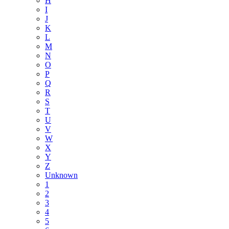
H
I
J
K
L
M
N
O
P
Q
R
S
T
U
V
W
X
Y
Z
Unknown
1
2
3
4
5