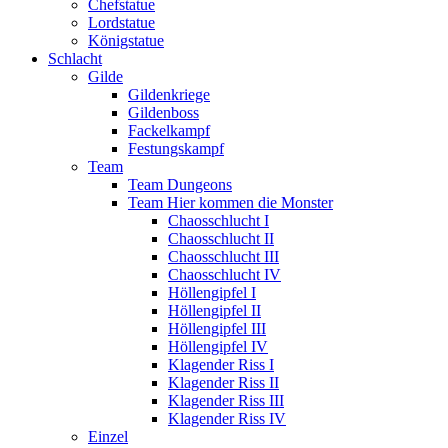
Chefstatue
Lordstatue
Königstatue
Schlacht
Gilde
Gildenkriege
Gildenboss
Fackelkampf
Festungskampf
Team
Team Dungeons
Team Hier kommen die Monster
Chaosschlucht I
Chaosschlucht II
Chaosschlucht III
Chaosschlucht IV
Höllengipfel I
Höllengipfel II
Höllengipfel III
Höllengipfel IV
Klagender Riss I
Klagender Riss II
Klagender Riss III
Klagender Riss IV
Einzel