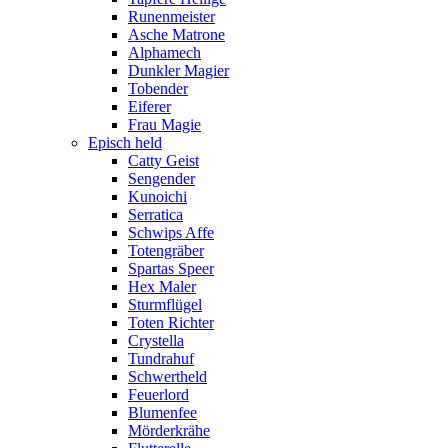
Runenmeister
Asche Matrone
Alphamech
Dunkler Magier
Tobender
Eiferer
Frau Magie
Episch held
Catty Geist
Sengender
Kunoichi
Serratica
Schwips Affe
Totengräber
Spartas Speer
Hex Maler
Sturmflügel
Toten Richter
Crystella
Tundrahuf
Schwertheld
Feuerlord
Blumenfee
Mörderkrähe