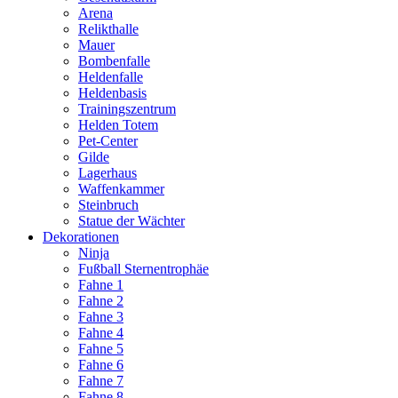
Arena
Relikthalle
Mauer
Bombenfalle
Heldenfalle
Heldenbasis
Trainingszentrum
Helden Totem
Pet-Center
Gilde
Lagerhaus
Waffenkammer
Steinbruch
Statue der Wächter
Dekorationen
Ninja
Fußball Sternentrophäe
Fahne 1
Fahne 2
Fahne 3
Fahne 4
Fahne 5
Fahne 6
Fahne 7
Fahne 8