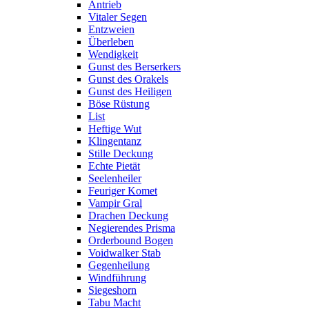
Antrieb
Vitaler Segen
Entzweien
Überleben
Wendigkeit
Gunst des Berserkers
Gunst des Orakels
Gunst des Heiligen
Böse Rüstung
List
Heftige Wut
Klingentanz
Stille Deckung
Echte Pietät
Seelenheiler
Feuriger Komet
Vampir Gral
Drachen Deckung
Negierendes Prisma
Orderbound Bogen
Voidwalker Stab
Gegenheilung
Windführung
Siegeshorn
Tabu Macht