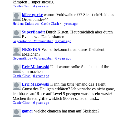
kämpfen .. super stressig
Castle Clash
·
4 years ago
killer gurke
warum Voidwalker ??? Sie ist einHeld des
Ordenbundes^^
Helden: Unknown | Castle Clash
·
4 years ago
SuperBandit
Durch Kisten. Hauptsächlich aber durch
Events wie Dankeskarten.
Gegenstände - Verbrauchbar
·
5 years ago
NESSIKA
Woher bekommt man diese Titeltalent
abzeichen?
Gegenstände - Verbrauchbar
·
6 years ago
Eric Makowski
Und warum sollte Steinhaut auf ihr
sinn machen
Castle Clash
·
6 years ago
Eric Makowski
Kann mir bitte jemand das Talent
Gunst des Heiligen erklären? Ich verstehe es nicht ganz,
ich hba es auf Rose auf Level 9 gezogen war das ein waste?
Machen ihre angriffe wirklich 900 % schaden und...
Castle Clash
·
6 years ago
gamer
welche chancen hat man auf Skeletica?