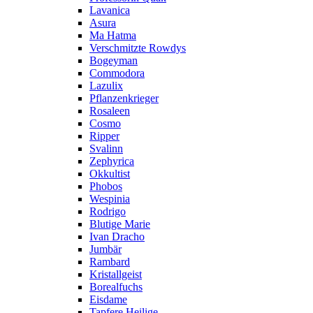
Lavanica
Asura
Ma Hatma
Verschmitzte Rowdys
Bogeyman
Commodora
Lazulix
Pflanzenkrieger
Rosaleen
Cosmo
Ripper
Svalinn
Zephyrica
Okkultist
Phobos
Wespinia
Rodrigo
Blutige Marie
Ivan Dracho
Jumbär
Rambard
Kristallgeist
Borealfuchs
Eisdame
Tapfere Heilige