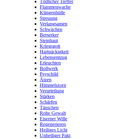
Tödlicher Treffer
Flammenwache
Klingenhülle
Streuung
Verlangsamen
Schwächen
Berserker
Steinhaut
Kriegsgott
Hartnäckigkeit
Lebensentzug
Erleuchten
Bollwerk
Psyschild
Ätzen
Himmelszorn
Verurteilung
Stärken
Schärfen
Täuschen
Rohe Gewalt
Eiserner Wille
Regenerieren
Heiliges Licht
Unheiliger Pakt