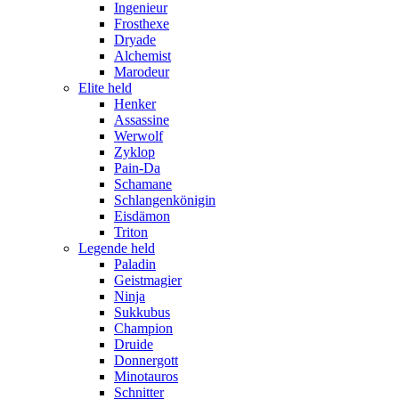
Ingenieur
Frosthexe
Dryade
Alchemist
Marodeur
Elite held
Henker
Assassine
Werwolf
Zyklop
Pain-Da
Schamane
Schlangenkönigin
Eisdämon
Triton
Legende held
Paladin
Geistmagier
Ninja
Sukkubus
Champion
Druide
Donnergott
Minotauros
Schnitter