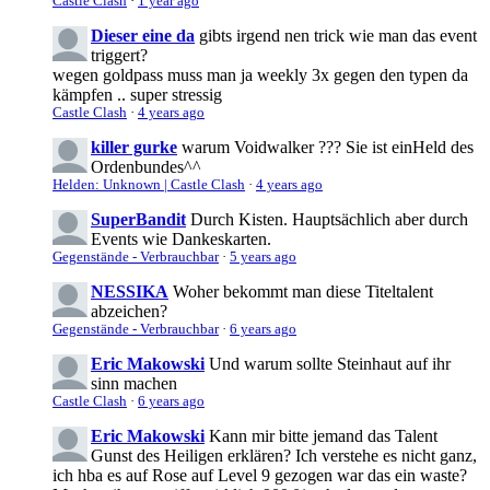
Castle Clash
·
1 year ago
Dieser eine da
gibts irgend nen trick wie man das event
triggert?
wegen goldpass muss man ja weekly 3x gegen den typen da
kämpfen .. super stressig
Castle Clash
·
4 years ago
killer gurke
warum Voidwalker ??? Sie ist einHeld des
Ordenbundes^^
Helden: Unknown | Castle Clash
·
4 years ago
SuperBandit
Durch Kisten. Hauptsächlich aber durch
Events wie Dankeskarten.
Gegenstände - Verbrauchbar
·
5 years ago
NESSIKA
Woher bekommt man diese Titeltalent
abzeichen?
Gegenstände - Verbrauchbar
·
6 years ago
Eric Makowski
Und warum sollte Steinhaut auf ihr
sinn machen
Castle Clash
·
6 years ago
Eric Makowski
Kann mir bitte jemand das Talent
Gunst des Heiligen erklären? Ich verstehe es nicht ganz,
ich hba es auf Rose auf Level 9 gezogen war das ein waste?