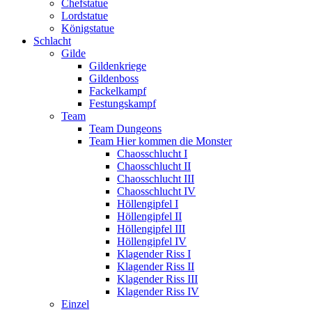
Chefstatue
Lordstatue
Königstatue
Schlacht
Gilde
Gildenkriege
Gildenboss
Fackelkampf
Festungskampf
Team
Team Dungeons
Team Hier kommen die Monster
Chaosschlucht I
Chaosschlucht II
Chaosschlucht III
Chaosschlucht IV
Höllengipfel I
Höllengipfel II
Höllengipfel III
Höllengipfel IV
Klagender Riss I
Klagender Riss II
Klagender Riss III
Klagender Riss IV
Einzel