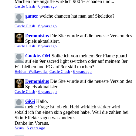
Machen ihre angriffe wirklich 900 % schaden und...
Castle Clash
·
6 years ago
gamer
welche chancen hat man auf Skeletica?
Castle Clash
·
6 years ago
Demonisius
Die Site wurde auf die neueste Version des
Spiels aktualisiert.
Castle Clash
·
6 years ago
Cookie. OM
Sollte ich von meinem 8er Flame guard
auf ein 9er sacred light switchen oder auf meinem 8er
FG bleiben und FG auf 9er skill machen?
Helden: Wallawalla | Castle Clash
·
6 years ago
Demonisius
Die Site wurde auf die neueste Version des
Spiels aktualisiert.
Castle Clash
·
6 years ago
GiGi
Hallo,
meine Frage ist, ob ein Held wirklich stärker wird
sobald ich ihn einen skin gegeben habe. Weil die zahlen bei
Skin Effekte sagen was anderes.
Danke im Voraus.
Skins
·
6 years ago