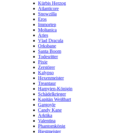
Kürbis Herzog
Atlanticore
Snowzilla
Eros
Immortep
Moltanica
Aries
Vlad Dracula
Orksbane
Santa Boom
Todesritter
Pixie
Zerstörer
Kalypso
Hexenmeister
Treantaur
Harpyien-Königin
Schädelkrieger
Kapitän Weißbart
Gargoyle
Candy Kane
Arktika
Valentina
Phantomkönig
Biestmeister