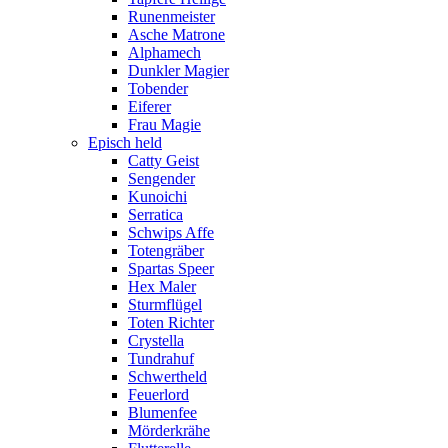
Runenmeister
Asche Matrone
Alphamech
Dunkler Magier
Tobender
Eiferer
Frau Magie
Episch held
Catty Geist
Sengender
Kunoichi
Serratica
Schwips Affe
Totengräber
Spartas Speer
Hex Maler
Sturmflügel
Toten Richter
Crystella
Tundrahuf
Schwertheld
Feuerlord
Blumenfee
Mörderkrähe