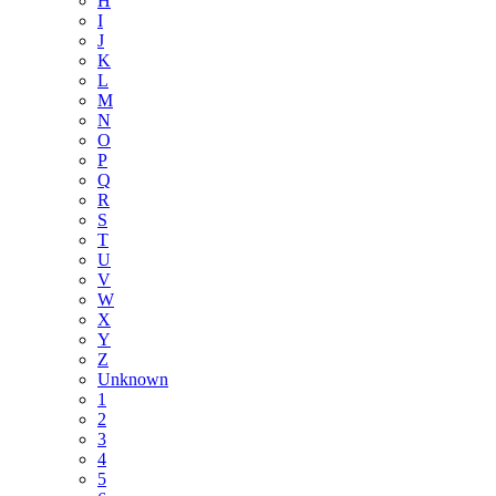
H
I
J
K
L
M
N
O
P
Q
R
S
T
U
V
W
X
Y
Z
Unknown
1
2
3
4
5