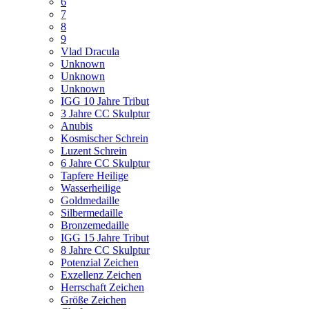
6
7
8
9
Vlad Dracula
Unknown
Unknown
Unknown
IGG 10 Jahre Tribut
3 Jahre CC Skulptur
Anubis
Kosmischer Schrein
Luzent Schrein
6 Jahre CC Skulptur
Tapfere Heilige
Wasserheilige
Goldmedaille
Silbermedaille
Bronzemedaille
IGG 15 Jahre Tribut
8 Jahre CC Skulptur
Potenzial Zeichen
Exzellenz Zeichen
Herrschaft Zeichen
Größe Zeichen