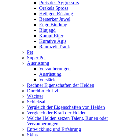
Preis des Aggressors
Orakels Spross
Heiligen Rüstung
Berserker Juwel
Enge Bindung
Blutjagd
Kampf Eifer
Kurative Ägis
Raumzeit Trank
Pet
Super Pet
Ausrüstung
Verzauberungen
Ausrüstung
Verstärk.
Rechner Eigenschaften der Helden
Durchbruch Lvl
Wächter
Schicksal
Vergleich der Eigenschaften von Helden
Vergleich der Kraft der Helden
Welche Helden setzen Talent, Runen oder
Verzauberungen.
Entwicklung und Erfahrung
Skins