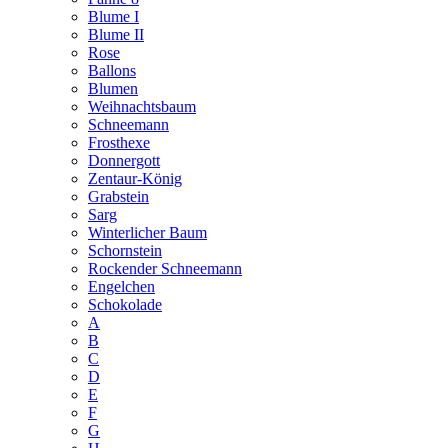
Blume I
Blume II
Rose
Ballons
Blumen
Weihnachtsbaum
Schneemann
Frosthexe
Donnergott
Zentaur-König
Grabstein
Sarg
Winterlicher Baum
Schornstein
Rockender Schneemann
Engelchen
Schokolade
A
B
C
D
E
F
G