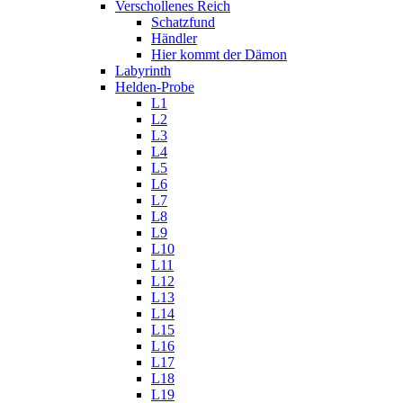
Verschollenes Reich
Schatzfund
Händler
Hier kommt der Dämon
Labyrinth
Helden-Probe
L1
L2
L3
L4
L5
L6
L7
L8
L9
L10
L11
L12
L13
L14
L15
L16
L17
L18
L19