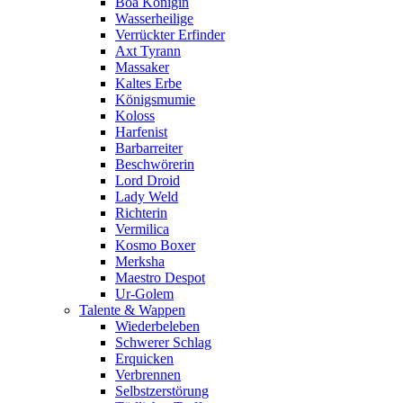
Boa Königin
Wasserheilige
Verrückter Erfinder
Axt Tyrann
Massaker
Kaltes Erbe
Königsmumie
Koloss
Harfenist
Barbarreiter
Beschwörerin
Lord Droid
Lady Weld
Richterin
Vermilica
Kosmo Boxer
Merksha
Maestro Despot
Ur-Golem
Talente & Wappen
Wiederbeleben
Schwerer Schlag
Erquicken
Verbrennen
Selbstzerstörung