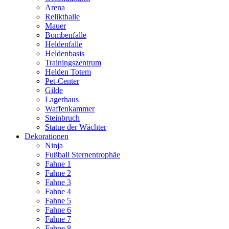
Arena
Relikthalle
Mauer
Bombenfalle
Heldenfalle
Heldenbasis
Trainingszentrum
Helden Totem
Pet-Center
Gilde
Lagerhaus
Waffenkammer
Steinbruch
Statue der Wächter
Dekorationen
Ninja
Fußball Sternentrophäe
Fahne 1
Fahne 2
Fahne 3
Fahne 4
Fahne 5
Fahne 6
Fahne 7
Fahne 8