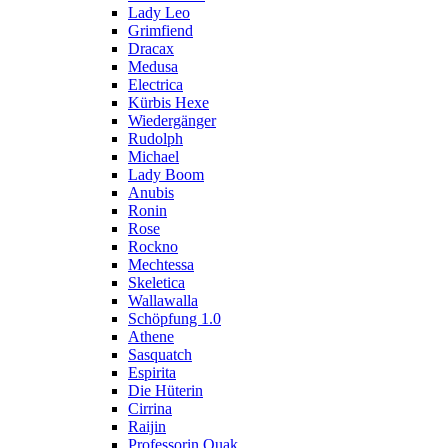
Lady Leo
Grimfiend
Dracax
Medusa
Electrica
Kürbis Hexe
Wiedergänger
Rudolph
Michael
Lady Boom
Anubis
Ronin
Rose
Rockno
Mechtessa
Skeletica
Wallawalla
Schöpfung 1.0
Athene
Sasquatch
Espirita
Die Hüterin
Cirrina
Raijin
Professorin Quak