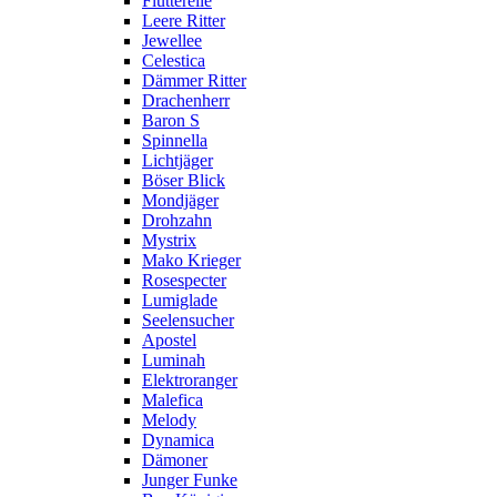
Flutterelle
Leere Ritter
Jewellee
Celestica
Dämmer Ritter
Drachenherr
Baron S
Spinnella
Lichtjäger
Böser Blick
Mondjäger
Drohzahn
Mystrix
Mako Krieger
Rosespecter
Lumiglade
Seelensucher
Apostel
Luminah
Elektroranger
Malefica
Melody
Dynamica
Dämoner
Junger Funke