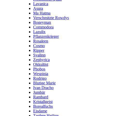
Lavanica
Asura
Ma Hatma
Verschmitzte Rowdys
Bogeyman
Commodora
Lazulix
Pflanzenkrieger
Rosaleen
Cosmo
Ripper
Svalinn
Zephyrica
Okkultist
Phobos
Wespinia
Rodrigo
Blutige Marie
Ivan Dracho
Jumbär
Rambard
Kristallgeist
Borealfuchs
Eisdame
Tapfere Heilige