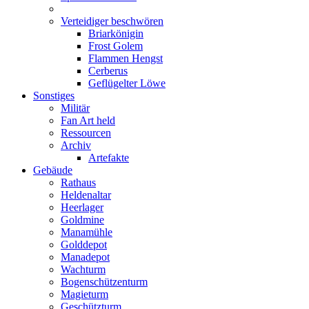
Verteidiger beschwören
Briarkönigin
Frost Golem
Flammen Hengst
Cerberus
Geflügelter Löwe
Sonstiges
Militär
Fan Art held
Ressourcen
Archiv
Artefakte
Gebäude
Rathaus
Heldenaltar
Heerlager
Goldmine
Manamühle
Golddepot
Manadepot
Wachturm
Bogenschützenturm
Magieturm
Geschützturm