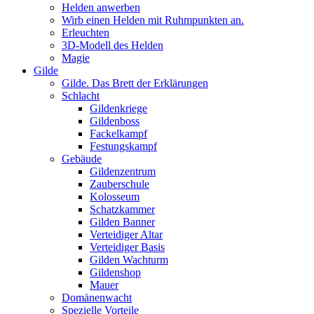
Helden anwerben
Wirb einen Helden mit Ruhmpunkten an.
Erleuchten
3D-Modell des Helden
Magie
Gilde
Gilde. Das Brett der Erklärungen
Schlacht
Gildenkriege
Gildenboss
Fackelkampf
Festungskampf
Gebäude
Gildenzentrum
Zauberschule
Kolosseum
Schatzkammer
Gilden Banner
Verteidiger Altar
Verteidiger Basis
Gilden Wachturm
Gildenshop
Mauer
Domänenwacht
Spezielle Vorteile