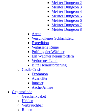
Meister Dungeon 2
Meister Dungeon 3
Meister Dungeon 4
Meister Dungeon 5
Meister Dungeon 6
Meister Dungeon 7
Meister Dungeon 8
Arena
Verschollenes Schlachtfeld
Expedition
Verlassene Ruine
Prüfung der Wächter
Ein Wächter herausfordern
Verlorenes Land
Blitz Herausforderung
Castle Crisis
Erzdämon
Avaricifer
Impster
Asche Armee
Gegenstände
Geschenkpaket
Helden
Verbrauchbar
Runen