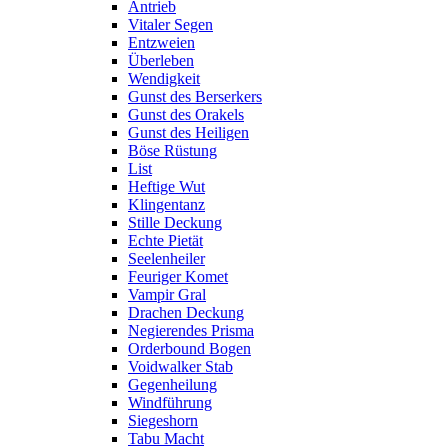
Antrieb
Vitaler Segen
Entzweien
Überleben
Wendigkeit
Gunst des Berserkers
Gunst des Orakels
Gunst des Heiligen
Böse Rüstung
List
Heftige Wut
Klingentanz
Stille Deckung
Echte Pietät
Seelenheiler
Feuriger Komet
Vampir Gral
Drachen Deckung
Negierendes Prisma
Orderbound Bogen
Voidwalker Stab
Gegenheilung
Windführung
Siegeshorn
Tabu Macht