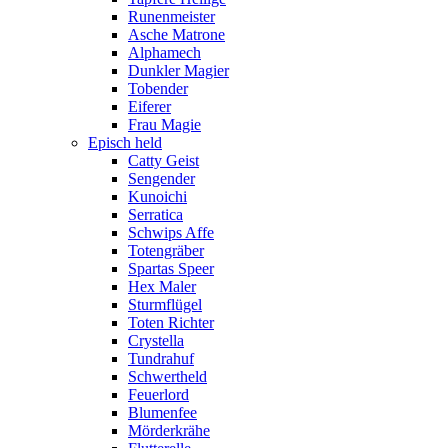
Runenmeister
Asche Matrone
Alphamech
Dunkler Magier
Tobender
Eiferer
Frau Magie
Episch held
Catty Geist
Sengender
Kunoichi
Serratica
Schwips Affe
Totengräber
Spartas Speer
Hex Maler
Sturmflügel
Toten Richter
Crystella
Tundrahuf
Schwertheld
Feuerlord
Blumenfee
Mörderkrähe