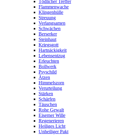
Tödlicher Treffer
Flammenwache
Klingenhülle
Streuung
Verlangsamen
Schwächen
Berserker
Steinhaut
Kriegsgott
Hartnäckigkeit
Lebensentzug
Erleuchten
Bollwerk
Psyschild
Ätzen
Himmelszorn
Verurteilung
Stärken
Schärfen
Täuschen
Rohe Gewalt
Eiserner Wille
Regenerieren
Heiliges Licht
Unheiliger Pakt