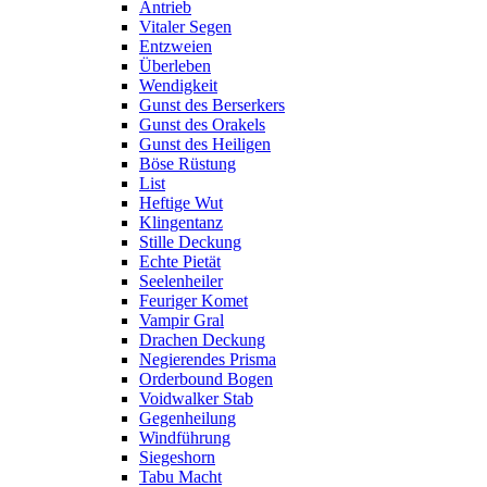
Antrieb
Vitaler Segen
Entzweien
Überleben
Wendigkeit
Gunst des Berserkers
Gunst des Orakels
Gunst des Heiligen
Böse Rüstung
List
Heftige Wut
Klingentanz
Stille Deckung
Echte Pietät
Seelenheiler
Feuriger Komet
Vampir Gral
Drachen Deckung
Negierendes Prisma
Orderbound Bogen
Voidwalker Stab
Gegenheilung
Windführung
Siegeshorn
Tabu Macht