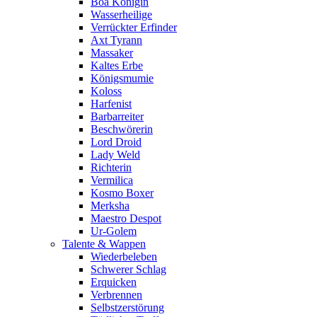
Boa Königin
Wasserheilige
Verrückter Erfinder
Axt Tyrann
Massaker
Kaltes Erbe
Königsmumie
Koloss
Harfenist
Barbarreiter
Beschwörerin
Lord Droid
Lady Weld
Richterin
Vermilica
Kosmo Boxer
Merksha
Maestro Despot
Ur-Golem
Talente & Wappen
Wiederbeleben
Schwerer Schlag
Erquicken
Verbrennen
Selbstzerstörung