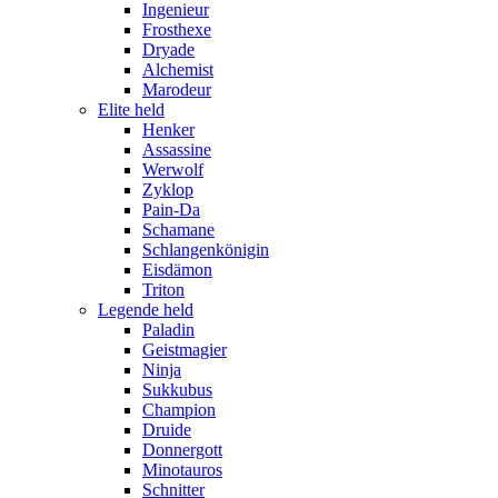
Ingenieur
Frosthexe
Dryade
Alchemist
Marodeur
Elite held
Henker
Assassine
Werwolf
Zyklop
Pain-Da
Schamane
Schlangenkönigin
Eisdämon
Triton
Legende held
Paladin
Geistmagier
Ninja
Sukkubus
Champion
Druide
Donnergott
Minotauros
Schnitter