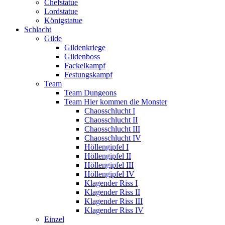
Chefstatue
Lordstatue
Königstatue
Schlacht
Gilde
Gildenkriege
Gildenboss
Fackelkampf
Festungskampf
Team
Team Dungeons
Team Hier kommen die Monster
Chaosschlucht I
Chaosschlucht II
Chaosschlucht III
Chaosschlucht IV
Höllengipfel I
Höllengipfel II
Höllengipfel III
Höllengipfel IV
Klagender Riss I
Klagender Riss II
Klagender Riss III
Klagender Riss IV
Einzel