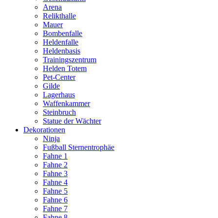
Arena
Relikthalle
Mauer
Bombenfalle
Heldenfalle
Heldenbasis
Trainingszentrum
Helden Totem
Pet-Center
Gilde
Lagerhaus
Waffenkammer
Steinbruch
Statue der Wächter
Dekorationen
Ninja
Fußball Sternentrophäe
Fahne 1
Fahne 2
Fahne 3
Fahne 4
Fahne 5
Fahne 6
Fahne 7
Fahne 8