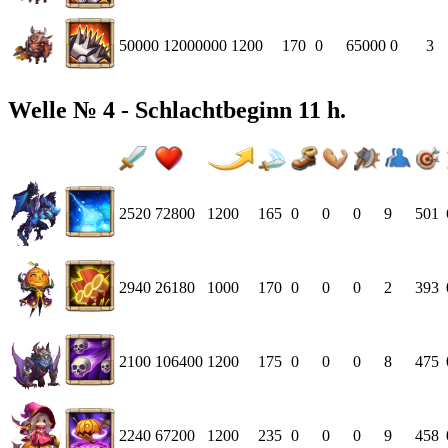
50000
12000000
1200
170
0
65000
0
3
Welle № 4 - Schlachtbeginn 11 h.
2520
72800
1200
165
0
0
0
9
501
2940
26180
1000
170
0
0
0
2
393
2100
106400
1200
175
0
0
0
8
475
2240
67200
1200
235
0
0
0
9
458