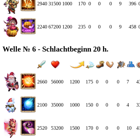
2940
31500
1000
170
0
0
0
9
396
2240
67200
1200
235
0
0
0
9
458
Welle № 6 - Schlachtbeginn 20 h.
2660
56000
1200
175
0
0
0
7
4
2100
35000
1000
150
0
0
0
4
3
2520
53200
1500
170
0
0
0
10
4