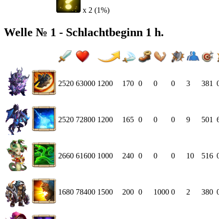
x 2 (1%)
Welle № 1 - Schlachtbeginn 1 h.
2520
63000
1200
170
0
0
0
3
381
2520
72800
1200
165
0
0
0
9
501
2660
61600
1000
240
0
0
0
10
516
1680
78400
1500
200
0
1000
0
2
380