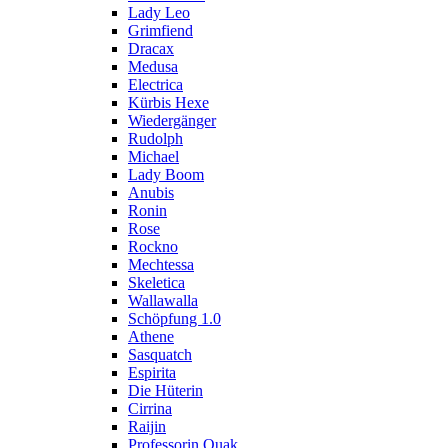
Lady Leo
Grimfiend
Dracax
Medusa
Electrica
Kürbis Hexe
Wiedergänger
Rudolph
Michael
Lady Boom
Anubis
Ronin
Rose
Rockno
Mechtessa
Skeletica
Wallawalla
Schöpfung 1.0
Athene
Sasquatch
Espirita
Die Hüterin
Cirrina
Raijin
Professorin Quak