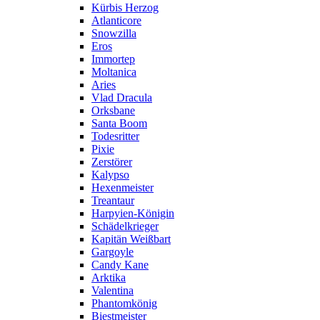
Kürbis Herzog
Atlanticore
Snowzilla
Eros
Immortep
Moltanica
Aries
Vlad Dracula
Orksbane
Santa Boom
Todesritter
Pixie
Zerstörer
Kalypso
Hexenmeister
Treantaur
Harpyien-Königin
Schädelkrieger
Kapitän Weißbart
Gargoyle
Candy Kane
Arktika
Valentina
Phantomkönig
Biestmeister