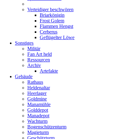
Verteidiger beschwören
Briarkönigin
Frost Golem
Flammen Hengst
Cerberus
Geflügelter Löwe
Sonstiges
Militär
Fan Art held
Ressourcen
Archiv
Artefakte
Gebäude
Rathaus
Heldenaltar
Heerlager
Goldmine
Manamühle
Golddepot
Manadepot
Wachturm
Bogenschützenturm
Magieturm
Geschützturm