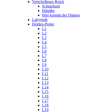
Verschollenes Reich
Schatzfund
Händler
Hier kommt der Dämon
Labyrinth
Helden-Probe
L1
L2
L3
L4
L5
L6
L7
L8
L9
L10
L11
L12
L13
L14
L15
L16
L17
L18
L19