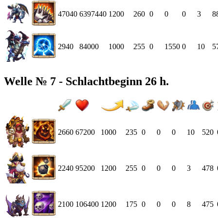
47040
6397440
1200
260
0
0
0
3
8
2940
84000
1000
255
0
1550
0
10
5
Welle № 7 - Schlachtbeginn 26 h.
2660
67200
1000
235
0
0
0
10
520
2240
95200
1200
255
0
0
0
3
478
2100
106400
1200
175
0
0
0
8
475