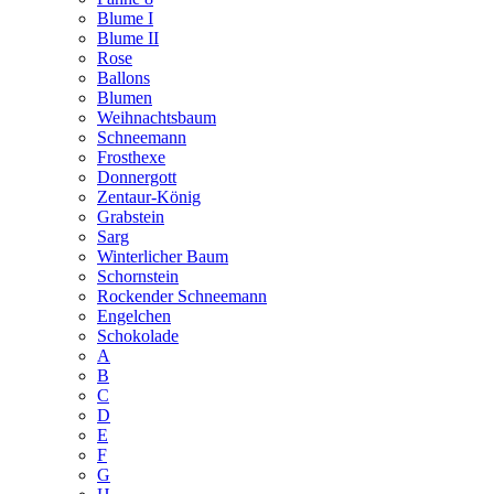
Blume I
Blume II
Rose
Ballons
Blumen
Weihnachtsbaum
Schneemann
Frosthexe
Donnergott
Zentaur-König
Grabstein
Sarg
Winterlicher Baum
Schornstein
Rockender Schneemann
Engelchen
Schokolade
A
B
C
D
E
F
G