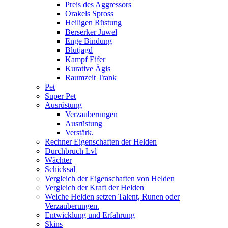
Preis des Aggressors
Orakels Spross
Heiligen Rüstung
Berserker Juwel
Enge Bindung
Blutjagd
Kampf Eifer
Kurative Ägis
Raumzeit Trank
Pet
Super Pet
Ausrüstung
Verzauberungen
Ausrüstung
Verstärk.
Rechner Eigenschaften der Helden
Durchbruch Lvl
Wächter
Schicksal
Vergleich der Eigenschaften von Helden
Vergleich der Kraft der Helden
Welche Helden setzen Talent, Runen oder
Verzauberungen.
Entwicklung und Erfahrung
Skins