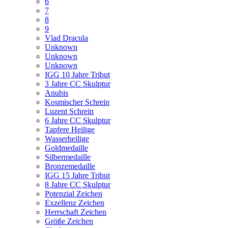
6
7
8
9
Vlad Dracula
Unknown
Unknown
Unknown
IGG 10 Jahre Tribut
3 Jahre CC Skulptur
Anubis
Kosmischer Schrein
Luzent Schrein
6 Jahre CC Skulptur
Tapfere Heilige
Wasserheilige
Goldmedaille
Silbermedaille
Bronzemedaille
IGG 15 Jahre Tribut
8 Jahre CC Skulptur
Potenzial Zeichen
Exzellenz Zeichen
Herrschaft Zeichen
Größe Zeichen