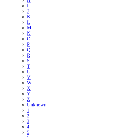
H
I
J
K
L
M
N
O
P
Q
R
S
T
U
V
W
X
Y
Z
Unknown
1
2
3
4
5