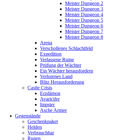
Meister Dungeon 2
Meister Dungeon 3
Meister Dungeon 4
Meister Dungeon 5
Meister Dungeon 6
Meister Dungeon 7
Meister Dungeon 8
Arena
Verschollenes Schlachtfeld
Expedition
Verlassene Ruine
Prüfung der Wächter
Ein Wächter herausfordern
Verlorenes Land
Blitz Herausforderung
Castle Crisis
Erzdämon
Avaricifer
Impster
Asche Armee
Gegenstände
Geschenkpaket
Helden
Verbrauchbar
Runen