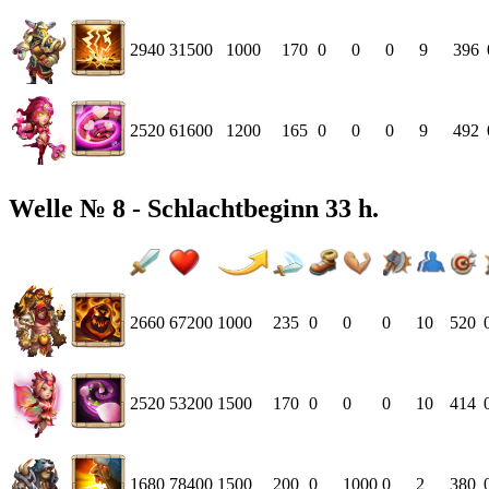
2940
31500
1000
170
0
0
0
9
396
2520
61600
1200
165
0
0
0
9
492
Welle № 8 - Schlachtbeginn 33 h.
2660
67200
1000
235
0
0
0
10
520
2520
53200
1500
170
0
0
0
10
414
1680
78400
1500
200
0
1000
0
2
380