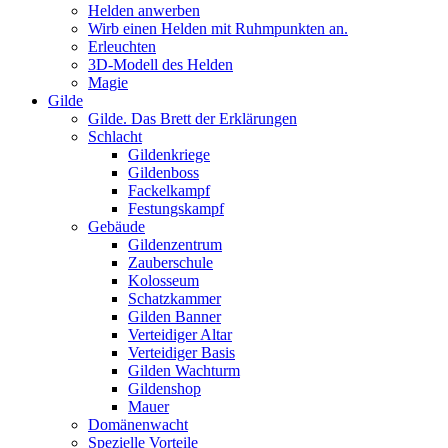
Helden anwerben
Wirb einen Helden mit Ruhmpunkten an.
Erleuchten
3D-Modell des Helden
Magie
Gilde
Gilde. Das Brett der Erklärungen
Schlacht
Gildenkriege
Gildenboss
Fackelkampf
Festungskampf
Gebäude
Gildenzentrum
Zauberschule
Kolosseum
Schatzkammer
Gilden Banner
Verteidiger Altar
Verteidiger Basis
Gilden Wachturm
Gildenshop
Mauer
Domänenwacht
Spezielle Vorteile