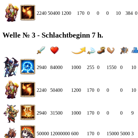
2240
50400
1200
170
0
0
0
10
384
0
Welle № 3 - Schlachtbeginn 7 h.
2940
84000
1000
255
0
1550
0
10
2240
50400
1200
170
0
0
0
10
2940
31500
1000
170
0
0
0
9
50000
12000000
600
170
0
15000
5000
3