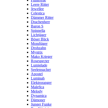
Flutterelle
Leere Ritter
Jewellee
Celestica
Dämmer Ritter
Drachenherr
Baron S
Spinnella
Lichtjäger
Böser Blick
Mondjäger
Drohzahn
Mystrix
Mako Krieger
Rosespecter
Lumiglade
Seelensucher
Apostel
Luminah
Elektroranger
Malefica
Melody
Dynamica
Dämoner
Junger Funke