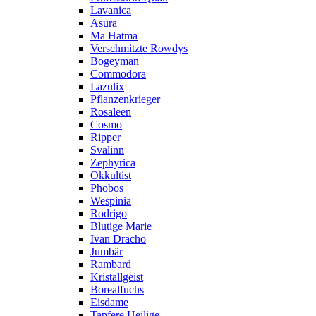
Lavanica
Asura
Ma Hatma
Verschmitzte Rowdys
Bogeyman
Commodora
Lazulix
Pflanzenkrieger
Rosaleen
Cosmo
Ripper
Svalinn
Zephyrica
Okkultist
Phobos
Wespinia
Rodrigo
Blutige Marie
Ivan Dracho
Jumbär
Rambard
Kristallgeist
Borealfuchs
Eisdame
Tapfere Heilige