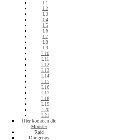
L1
L2
L3
L4
L5
L6
L7
L8
L9
L10
L11
L12
L13
L14
L15
L16
L17
L18
L19
L20
L21
Hier kommen die
Monster
Raid
Dungeons