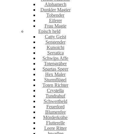
Alphamech
Dunkler Magier
Tobender
Eiferer
Frau Magie
Episch held
Catty Geist
Sengender
Kunoichi
Serratica
Schwips Affe
Totengräber
Spartas Speer
Hex Maler
Sturmflügel
Toten Richter
Crystella
Tundrahuf
Schwertheld
Feuerlord
Blumenfee
Mörderkrähe
Flutterelle
Leere Ritter
Jewellee