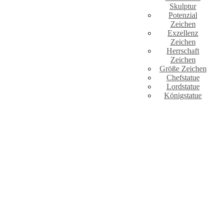
Skulptur
Potenzial
Zeichen
Exzellenz
Zeichen
Herrschaft
Zeichen
Größe Zeichen
Chefstatue
Lordstatue
Königstatue