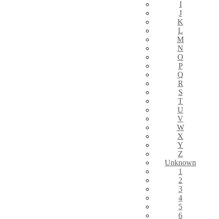
I
J
K
L
M
N
O
P
Q
R
S
T
U
V
W
X
Y
Z
Unknown
1
2
3
4
5
6