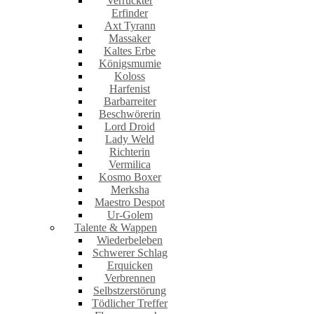
Verrückter
Erfinder
Axt Tyrann
Massaker
Kaltes Erbe
Königsmumie
Koloss
Harfenist
Barbarreiter
Beschwörerin
Lord Droid
Lady Weld
Richterin
Vermilica
Kosmo Boxer
Merksha
Maestro Despot
Ur-Golem
Talente & Wappen
Wiederbeleben
Schwerer Schlag
Erquicken
Verbrennen
Selbstzerstörung
Tödlicher Treffer