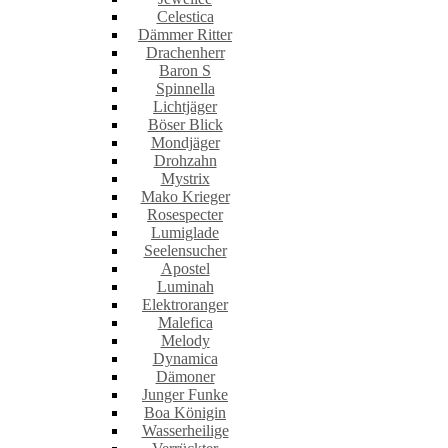
Celestica
Dämmer Ritter
Drachenherr
Baron S
Spinnella
Lichtjäger
Böser Blick
Mondjäger
Drohzahn
Mystrix
Mako Krieger
Rosespecter
Lumiglade
Seelensucher
Apostel
Luminah
Elektroranger
Malefica
Melody
Dynamica
Dämoner
Junger Funke
Boa Königin
Wasserheilige