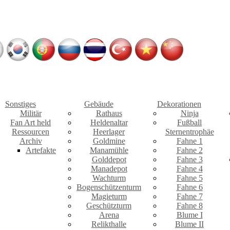
Sonstiges
Gebäude
Dekorationen
Militär
Rathaus
Ninja
Fan Art held
Heldenaltar
Fußball
Ressourcen
Heerlager
Sternentrophäe
Archiv
Goldmine
Fahne 1
Artefakte
Manamühle
Fahne 2
Golddepot
Fahne 3
Manadepot
Fahne 4
Wachturm
Fahne 5
Bogenschützenturm
Fahne 6
Magieturm
Fahne 7
Geschützturm
Fahne 8
Arena
Blume I
Relikthalle
Blume II