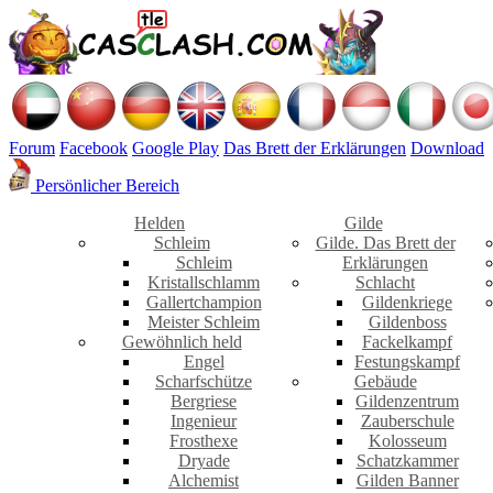
Forum
Facebook
Google Play
Das Brett der Erklärungen
Download
Persönlicher Bereich
Helden
Gilde
Schleim
Gilde. Das Brett der
Schleim
Erklärungen
Kristallschlamm
Schlacht
Gallertchampion
Gildenkriege
Meister Schleim
Gildenboss
Gewöhnlich held
Fackelkampf
Engel
Festungskampf
Scharfschütze
Gebäude
Bergriese
Gildenzentrum
Ingenieur
Zauberschule
Frosthexe
Kolosseum
Dryade
Schatzkammer
Alchemist
Gilden Banner