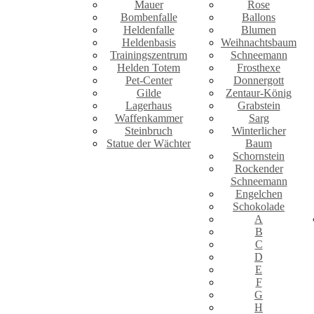
Mauer
Rose
Bombenfalle
Ballons
Heldenfalle
Blumen
Heldenbasis
Weihnachtsbaum
Trainingszentrum
Schneemann
Helden Totem
Frosthexe
Pet-Center
Donnergott
Gilde
Zentaur-König
Lagerhaus
Grabstein
Waffenkammer
Sarg
Steinbruch
Winterlicher
Statue der Wächter
Baum
Schornstein
Rockender
Schneemann
Engelchen
Schokolade
A
B
C
D
E
F
G
H