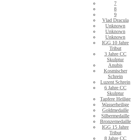
7
8
9
Vlad Dracula
Unknown
Unknown
Unknown
IGG 10 Jahre
Tribut
3 Jahre CC
Skulptur
Anubis
Kosmischer
Schrein
Luzent Schrein
6 Jahre CC
Skulptur
Tapfere Heilige
Wasserheilige
Goldmedaille
Silbermedaille
Bronzemedaille
IGG 15 Jahre
Tribut
8 Jahre CC