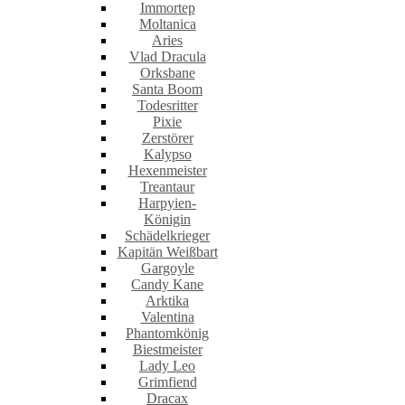
Immortep
Moltanica
Aries
Vlad Dracula
Orksbane
Santa Boom
Todesritter
Pixie
Zerstörer
Kalypso
Hexenmeister
Treantaur
Harpyien-
Königin
Schädelkrieger
Kapitän Weißbart
Gargoyle
Candy Kane
Arktika
Valentina
Phantomkönig
Biestmeister
Lady Leo
Grimfiend
Dracax