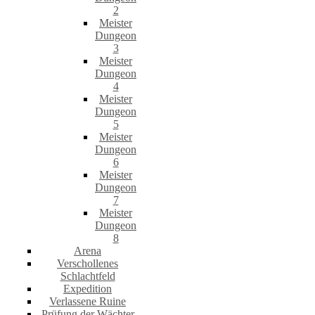
2
Meister
Dungeon
3
Meister
Dungeon
4
Meister
Dungeon
5
Meister
Dungeon
6
Meister
Dungeon
7
Meister
Dungeon
8
Arena
Verschollenes
Schlachtfeld
Expedition
Verlassene Ruine
Prüfung der Wächter