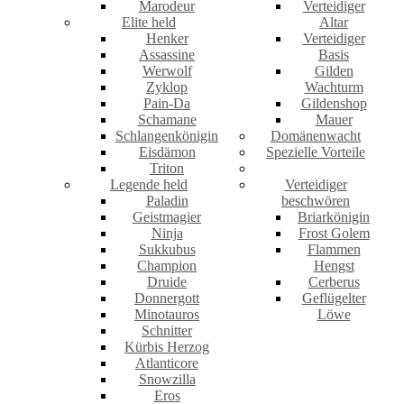
Marodeur
Verteidiger
Elite held
Altar
Henker
Verteidiger
Assassine
Basis
Werwolf
Gilden
Zyklop
Wachturm
Pain-Da
Gildenshop
Schamane
Mauer
Schlangenkönigin
Domänenwacht
Eisdämon
Spezielle Vorteile
Triton
Legende held
Verteidiger
Paladin
beschwören
Geistmagier
Briarkönigin
Ninja
Frost Golem
Sukkubus
Flammen
Champion
Hengst
Druide
Cerberus
Donnergott
Geflügelter
Minotauros
Löwe
Schnitter
Kürbis Herzog
Atlanticore
Snowzilla
Eros