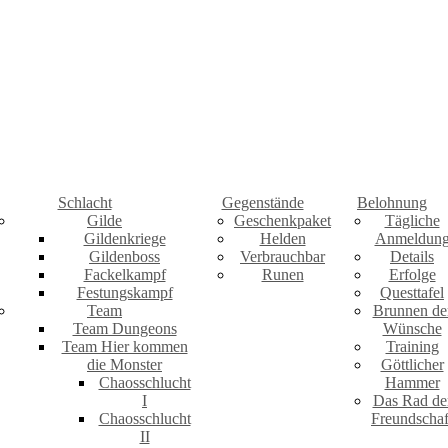
Schlacht
Gegenstände
Belohnung
Gilde
Geschenkpaket
Tägliche
Gildenkriege
Helden
Anmeldun
Gildenboss
Verbrauchbar
Details
Fackelkampf
Runen
Erfolge
Festungskampf
Questtafel
Team
Brunnen de
Team Dungeons
Wünsche
Team Hier kommen
Training
die Monster
Göttlicher
Chaosschlucht
Hammer
I
Das Rad de
Chaosschlucht
Freundschaf
II