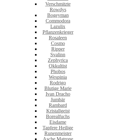
Verschmitzte
Rowdys
Bogeyman
Commodora
Lazulix
Pflanzenkrieger
Rosaleen
Cosmo
Ripper
Svalinn
Zephyrica
Okkultist
Phobos
Wespinia
Rodrigo
Blutige Marie
Ivan Dracho
Jumbär
Rambard
Kristallgeist
Borealfuchs
Eisdame
Tapfere Heilige
Runenmeister
Asche Matrone