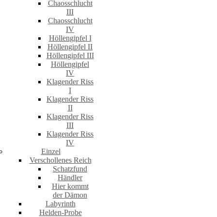
Chaosschlucht
III
Chaosschlucht
IV
Höllengipfel I
Höllengipfel II
Höllengipfel III
Höllengipfel
IV
Klagender Riss
I
Klagender Riss
II
Klagender Riss
III
Klagender Riss
IV
Einzel
Verschollenes Reich
Schatzfund
Händler
Hier kommt
der Dämon
Labyrinth
Helden-Probe