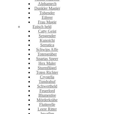
Alphamech
Dunkler Magier
Tobender
Eiferer
Frau Magie
Episch held
Catty Geist
Sengender
Kunoichi
Serratica
Schwips Affe
Totengräber
Spartas Speer
Hex Maler
Sturmflügel
Toten Richter
Crystella
Tundrahuf
Schwertheld
Feuerlord
Blumenfee
Mörderkrähe
Flutterelle
Leere Ritter
Jewellee