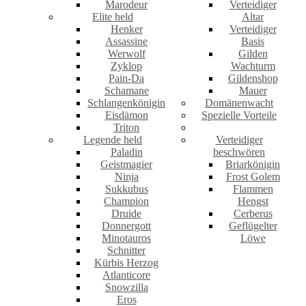
Marodeur
Verteidiger
Elite held
Altar
Henker
Verteidiger
Assassine
Basis
Werwolf
Gilden
Zyklop
Wachturm
Pain-Da
Gildenshop
Schamane
Mauer
Schlangenkönigin
Domänenwacht
Eisdämon
Spezielle Vorteile
Triton
Legende held
Verteidiger
Paladin
beschwören
Geistmagier
Briarkönigin
Ninja
Frost Golem
Sukkubus
Flammen
Champion
Hengst
Druide
Cerberus
Donnergott
Geflügelter
Minotauros
Löwe
Schnitter
Kürbis Herzog
Atlanticore
Snowzilla
Eros