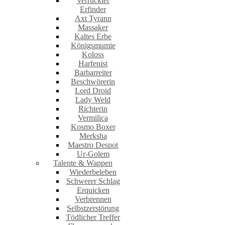
Verrückter
Erfinder
Axt Tyrann
Massaker
Kaltes Erbe
Königsmumie
Koloss
Harfenist
Barbarreiter
Beschwörerin
Lord Droid
Lady Weld
Richterin
Vermilica
Kosmo Boxer
Merksha
Maestro Despot
Ur-Golem
Talente & Wappen
Wiederbeleben
Schwerer Schlag
Erquicken
Verbrennen
Selbstzerstörung
Tödlicher Treffer