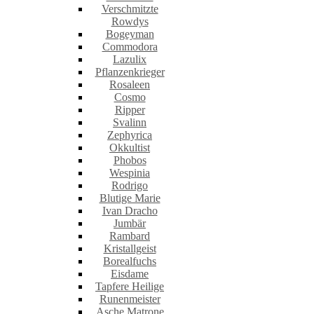
Verschmitzte
Rowdys
Bogeyman
Commodora
Lazulix
Pflanzenkrieger
Rosaleen
Cosmo
Ripper
Svalinn
Zephyrica
Okkultist
Phobos
Wespinia
Rodrigo
Blutige Marie
Ivan Dracho
Jumbär
Rambard
Kristallgeist
Borealfuchs
Eisdame
Tapfere Heilige
Runenmeister
Asche Matrone