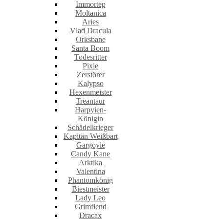
Immortep
Moltanica
Aries
Vlad Dracula
Orksbane
Santa Boom
Todesritter
Pixie
Zerstörer
Kalypso
Hexenmeister
Treantaur
Harpyien-
Königin
Schädelkrieger
Kapitän Weißbart
Gargoyle
Candy Kane
Arktika
Valentina
Phantomkönig
Biestmeister
Lady Leo
Grimfiend
Dracax