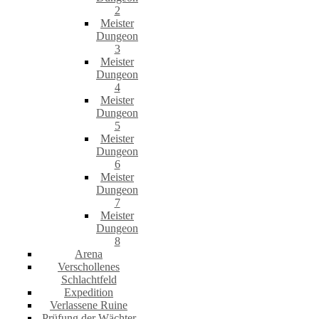
2
Meister
Dungeon
3
Meister
Dungeon
4
Meister
Dungeon
5
Meister
Dungeon
6
Meister
Dungeon
7
Meister
Dungeon
8
Arena
Verschollenes
Schlachtfeld
Expedition
Verlassene Ruine
Prüfung der Wächter