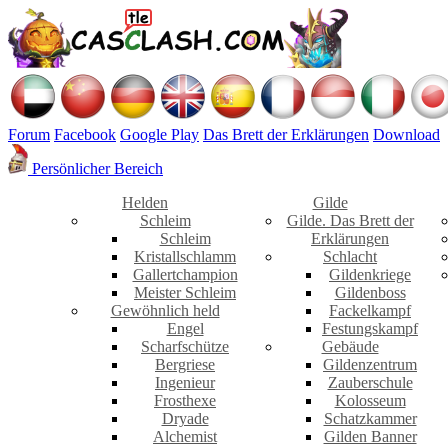
Forum
Facebook
Google Play
Das Brett der Erklärungen
Download
Persönlicher Bereich
Helden
Gilde
Schleim
Gilde. Das Brett der
Schleim
Erklärungen
Kristallschlamm
Schlacht
Gallertchampion
Gildenkriege
Meister Schleim
Gildenboss
Gewöhnlich held
Fackelkampf
Engel
Festungskampf
Scharfschütze
Gebäude
Bergriese
Gildenzentrum
Ingenieur
Zauberschule
Frosthexe
Kolosseum
Dryade
Schatzkammer
Alchemist
Gilden Banner