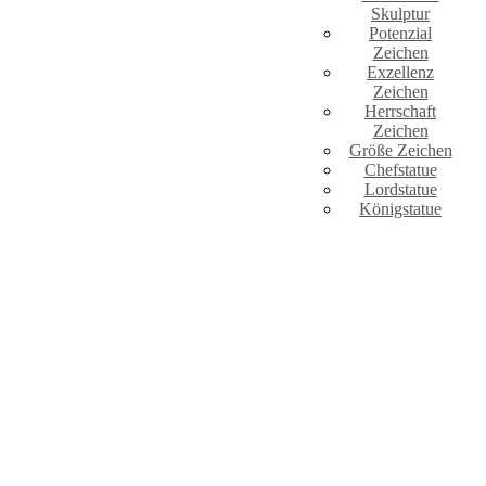
Skulptur
Potenzial
Zeichen
Exzellenz
Zeichen
Herrschaft
Zeichen
Größe Zeichen
Chefstatue
Lordstatue
Königstatue