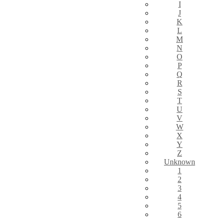
I
J
K
L
M
N
O
P
Q
R
S
T
U
V
W
X
Y
Z
Unknown
1
2
3
4
5
6