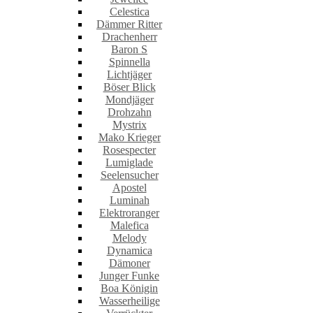
Celestica
Dämmer Ritter
Drachenherr
Baron S
Spinnella
Lichtjäger
Böser Blick
Mondjäger
Drohzahn
Mystrix
Mako Krieger
Rosespecter
Lumiglade
Seelensucher
Apostel
Luminah
Elektroranger
Malefica
Melody
Dynamica
Dämoner
Junger Funke
Boa Königin
Wasserheilige