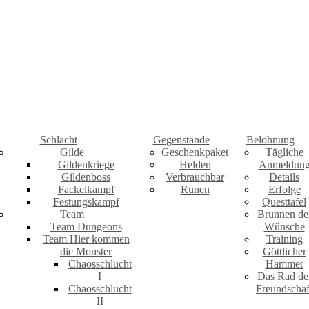
Schlacht
Gegenstände
Belohnung
Gilde
Geschenkpaket
Tägliche
Gildenkriege
Helden
Anmeldun
Gildenboss
Verbrauchbar
Details
Fackelkampf
Runen
Erfolge
Festungskampf
Questtafel
Team
Brunnen de
Team Dungeons
Wünsche
Team Hier kommen
Training
die Monster
Göttlicher
Chaosschlucht
Hammer
I
Das Rad de
Chaosschlucht
Freundschaf
II