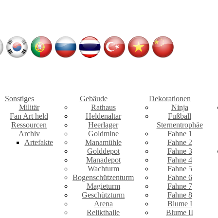
Sonstiges
Gebäude
Dekorationen
Militär
Rathaus
Ninja
Fan Art held
Heldenaltar
Fußball
Ressourcen
Heerlager
Sternentrophäe
Archiv
Goldmine
Fahne 1
Artefakte
Manamühle
Fahne 2
Golddepot
Fahne 3
Manadepot
Fahne 4
Wachturm
Fahne 5
Bogenschützenturm
Fahne 6
Magieturm
Fahne 7
Geschützturm
Fahne 8
Arena
Blume I
Relikthalle
Blume II