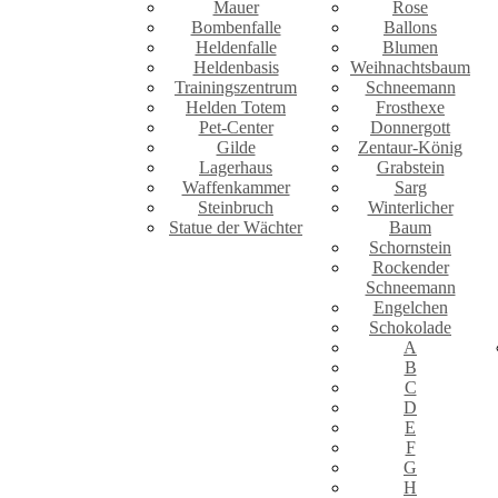
Mauer
Rose
Bombenfalle
Ballons
Heldenfalle
Blumen
Heldenbasis
Weihnachtsbaum
Trainingszentrum
Schneemann
Helden Totem
Frosthexe
Pet-Center
Donnergott
Gilde
Zentaur-König
Lagerhaus
Grabstein
Waffenkammer
Sarg
Steinbruch
Winterlicher
Statue der Wächter
Baum
Schornstein
Rockender
Schneemann
Engelchen
Schokolade
A
B
C
D
E
F
G
H