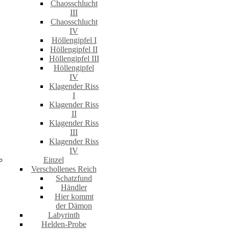
Chaosschlucht
III
Chaosschlucht
IV
Höllengipfel I
Höllengipfel II
Höllengipfel III
Höllengipfel
IV
Klagender Riss
I
Klagender Riss
II
Klagender Riss
III
Klagender Riss
IV
Einzel
Verschollenes Reich
Schatzfund
Händler
Hier kommt
der Dämon
Labyrinth
Helden-Probe