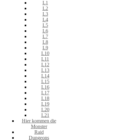
L1
L2
L3
L4
L5
L6
L7
L8
L9
L10
L11
L12
L13
L14
L15
L16
L17
L18
L19
L20
L21
Hier kommen die
Monster
Raid
Dungeons