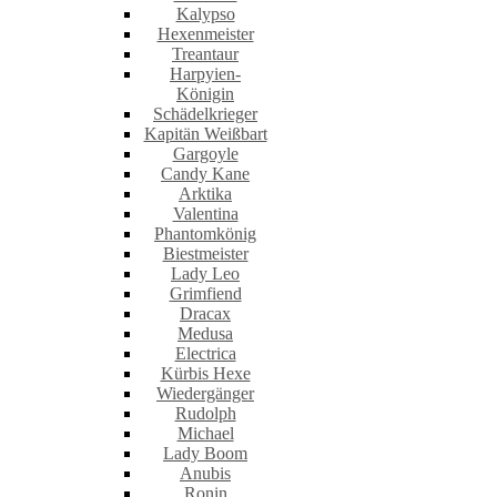
Kalypso
Hexenmeister
Treantaur
Harpyien-
Königin
Schädelkrieger
Kapitän Weißbart
Gargoyle
Candy Kane
Arktika
Valentina
Phantomkönig
Biestmeister
Lady Leo
Grimfiend
Dracax
Medusa
Electrica
Kürbis Hexe
Wiedergänger
Rudolph
Michael
Lady Boom
Anubis
Ronin