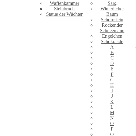
Waffenkammer
Sarg
Steinbruch
Winterlicher
Statue der Wächter
Baum
Schornstein
Rockender
Schneemann
Engelchen
Schokolade
A
B
C
D
E
F
G
H
I
J
K
L
M
N
O
P
Q