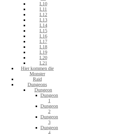
L10
L11
L12
L13
L14
L15
L16
L17
L18
L19
L20
L21
Hier kommen die
Monster
Raid
Dungeons
Dungeon
Dungeon
1
Dungeon
2
Dungeon
3
Dungeon
4