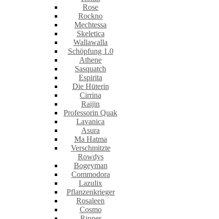
Rose
Rockno
Mechtessa
Skeletica
Wallawalla
Schöpfung 1.0
Athene
Sasquatch
Espirita
Die Hüterin
Cirrina
Raijin
Professorin Quak
Lavanica
Asura
Ma Hatma
Verschmitzte
Rowdys
Bogeyman
Commodora
Lazulix
Pflanzenkrieger
Rosaleen
Cosmo
Ripper