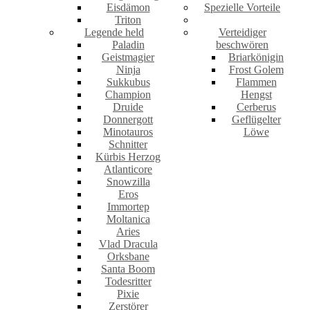
Eisdämon
Spezielle Vorteile
Triton
Legende held
Verteidiger
Paladin
beschwören
Geistmagier
Briarkönigin
Ninja
Frost Golem
Sukkubus
Flammen
Champion
Hengst
Druide
Cerberus
Donnergott
Geflügelter
Minotauros
Löwe
Schnitter
Kürbis Herzog
Atlanticore
Snowzilla
Eros
Immortep
Moltanica
Aries
Vlad Dracula
Orksbane
Santa Boom
Todesritter
Pixie
Zerstörer