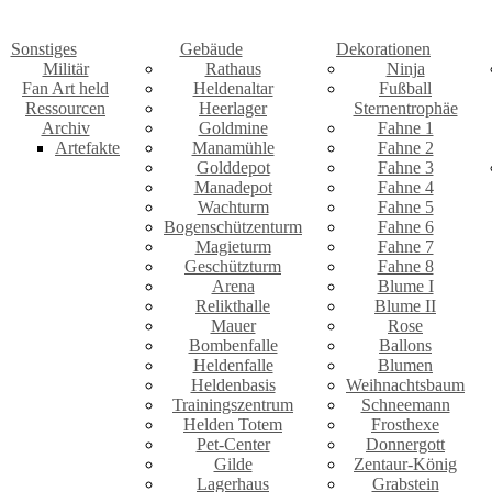
Sonstiges
Gebäude
Dekorationen
Militär
Rathaus
Ninja
Fan Art held
Heldenaltar
Fußball
Ressourcen
Heerlager
Sternentrophäe
Archiv
Goldmine
Fahne 1
Artefakte
Manamühle
Fahne 2
Golddepot
Fahne 3
Manadepot
Fahne 4
Wachturm
Fahne 5
Bogenschützenturm
Fahne 6
Magieturm
Fahne 7
Geschützturm
Fahne 8
Arena
Blume I
Relikthalle
Blume II
Mauer
Rose
Bombenfalle
Ballons
Heldenfalle
Blumen
Heldenbasis
Weihnachtsbaum
Trainingszentrum
Schneemann
Helden Totem
Frosthexe
Pet-Center
Donnergott
Gilde
Zentaur-König
Lagerhaus
Grabstein