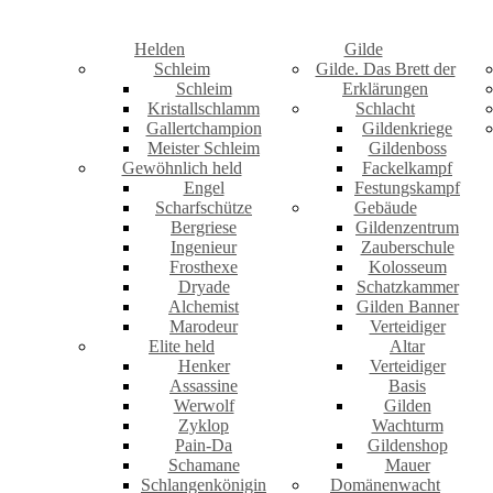
Helden
Gilde
Schleim
Gilde. Das Brett der
Schleim
Erklärungen
Kristallschlamm
Schlacht
Gallertchampion
Gildenkriege
Meister Schleim
Gildenboss
Gewöhnlich held
Fackelkampf
Engel
Festungskampf
Scharfschütze
Gebäude
Bergriese
Gildenzentrum
Ingenieur
Zauberschule
Frosthexe
Kolosseum
Dryade
Schatzkammer
Alchemist
Gilden Banner
Marodeur
Verteidiger
Elite held
Altar
Henker
Verteidiger
Assassine
Basis
Werwolf
Gilden
Zyklop
Wachturm
Pain-Da
Gildenshop
Schamane
Mauer
Schlangenkönigin
Domänenwacht