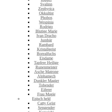
Svalinn
Zephyrica
Okkultist
Phobos
Wespinia
Rodrigo
Blutige Marie
Ivan Dracho
Jumbär
Rambard
Kristallgeist
Borealfuchs
Eisdame
Tapfere Heilige
Runenmeister
Asche Matrone
Alphamech
Dunkler Magier
Tobender
Eiferer
Frau Magie
Episch held
Catty Geist
Sengender