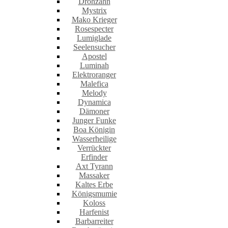
Drohzahn
Mystrix
Mako Krieger
Rosespecter
Lumiglade
Seelensucher
Apostel
Luminah
Elektroranger
Malefica
Melody
Dynamica
Dämoner
Junger Funke
Boa Königin
Wasserheilige
Verrückter
Erfinder
Axt Tyrann
Massaker
Kaltes Erbe
Königsmumie
Koloss
Harfenist
Barbarreiter