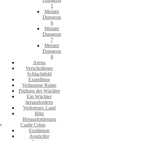
Dungeon
5
Meister
Dungeon
6
Meister
Dungeon
7
Meister
Dungeon
8
Arena
Verschollenes
Schlachtfeld
Expedition
Verlassene Ruine
Prüfung der Wächter
Ein Wächter
herausfordern
Verlorenes Land
Blitz
Herausforderung
Castle Crisis
Erzdämon
Avaricifer