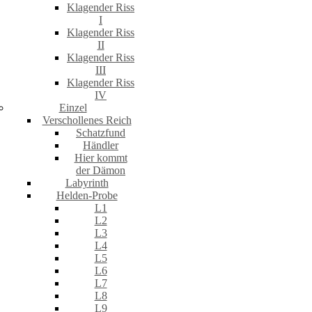
Klagender Riss
I
Klagender Riss
II
Klagender Riss
III
Klagender Riss
IV
Einzel
Verschollenes Reich
Schatzfund
Händler
Hier kommt
der Dämon
Labyrinth
Helden-Probe
L1
L2
L3
L4
L5
L6
L7
L8
L9