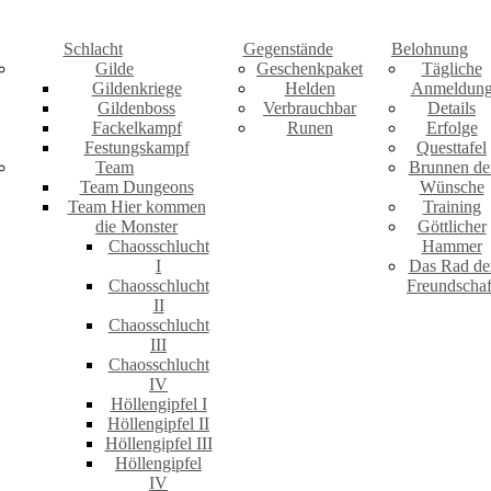
Schlacht
Gegenstände
Belohnung
Gilde
Geschenkpaket
Tägliche
Gildenkriege
Helden
Anmeldun
Gildenboss
Verbrauchbar
Details
Fackelkampf
Runen
Erfolge
Festungskampf
Questtafel
Team
Brunnen de
Team Dungeons
Wünsche
Team Hier kommen
Training
die Monster
Göttlicher
Chaosschlucht
Hammer
I
Das Rad de
Chaosschlucht
Freundschaf
II
Chaosschlucht
III
Chaosschlucht
IV
Höllengipfel I
Höllengipfel II
Höllengipfel III
Höllengipfel
IV