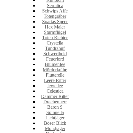
Kunoichi
Serratica
Schwips Affe
Totengräber
Spartas Speer
Hex Maler
Sturmflügel
Toten Richter
Crystella
Tundrahuf
Schwertheld
Feuerlord
Blumenfee
Mörderkrähe
Flutterelle
Leere Ritter
Jewellee
Celestica
Dämmer Ritter
Drachenherr
Baron S
Spinnella
Lichtjäger
Böser Blick
Mondjäger