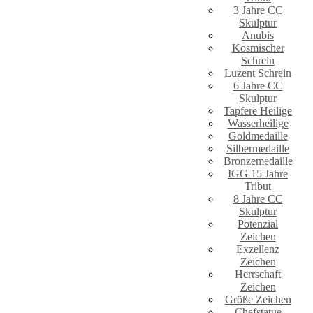
3 Jahre CC
Skulptur
Anubis
Kosmischer
Schrein
Luzent Schrein
6 Jahre CC
Skulptur
Tapfere Heilige
Wasserheilige
Goldmedaille
Silbermedaille
Bronzemedaille
IGG 15 Jahre
Tribut
8 Jahre CC
Skulptur
Potenzial
Zeichen
Exzellenz
Zeichen
Herrschaft
Zeichen
Größe Zeichen
Chefstatue