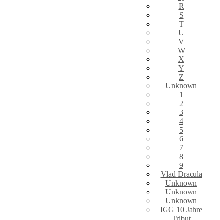
R
S
T
U
V
W
X
Y
Z
Unknown
1
2
3
4
5
6
7
8
9
Vlad Dracula
Unknown
Unknown
Unknown
IGG 10 Jahre
Tribut