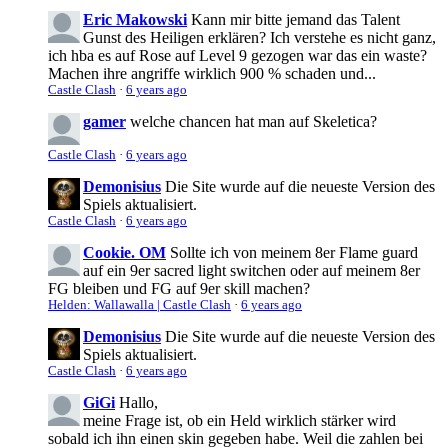
Eric Makowski
Kann mir bitte jemand das Talent
Gunst des Heiligen erklären? Ich verstehe es nicht ganz,
ich hba es auf Rose auf Level 9 gezogen war das ein waste?
Machen ihre angriffe wirklich 900 % schaden und...
Castle Clash
·
6 years ago
gamer
welche chancen hat man auf Skeletica?
Castle Clash
·
6 years ago
Demonisius
Die Site wurde auf die neueste Version des
Spiels aktualisiert.
Castle Clash
·
6 years ago
Cookie. OM
Sollte ich von meinem 8er Flame guard
auf ein 9er sacred light switchen oder auf meinem 8er
FG bleiben und FG auf 9er skill machen?
Helden: Wallawalla | Castle Clash
·
6 years ago
Demonisius
Die Site wurde auf die neueste Version des
Spiels aktualisiert.
Castle Clash
·
6 years ago
GiGi
Hallo,
meine Frage ist, ob ein Held wirklich stärker wird
sobald ich ihn einen skin gegeben habe. Weil die zahlen bei