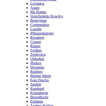
Lavanica
Asura
Ma Hatma
Verschmitzte Rowdys
Bogeyman
Commodora
Lazulix
Pflanzenkrieger
Rosaleen
Cosmo
Ripper
Svalinn
Zephyrica
Okkultist
Phobos
Wespinia
Rodrigo
Blutige Marie
Ivan Dracho
Jumbär
Rambard
Kristallgeist
Borealfuchs
Eisdame
Tapfere Heilige