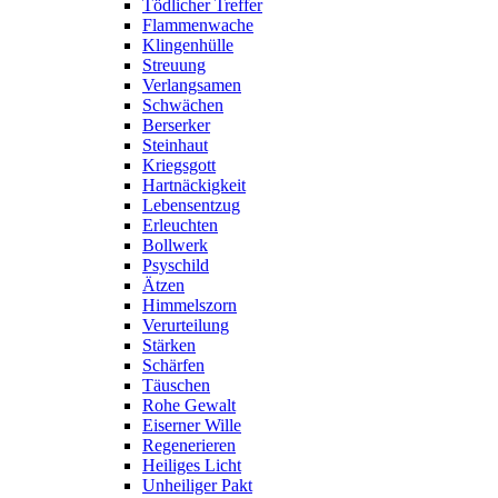
Tödlicher Treffer
Flammenwache
Klingenhülle
Streuung
Verlangsamen
Schwächen
Berserker
Steinhaut
Kriegsgott
Hartnäckigkeit
Lebensentzug
Erleuchten
Bollwerk
Psyschild
Ätzen
Himmelszorn
Verurteilung
Stärken
Schärfen
Täuschen
Rohe Gewalt
Eiserner Wille
Regenerieren
Heiliges Licht
Unheiliger Pakt