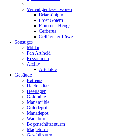
Verteidiger beschwören
Briarkönigin
Frost Golem
Flammen Hengst
Cerberus
Geflügelter Löwe
Sonstiges
Militär
Fan Art held
Ressourcen
Archiv
Artefakte
Gebäude
Rathaus
Heldenaltar
Heerlager
Goldmine
Manamühle
Golddepot
Manadepot
Wachturm
Bogenschützenturm
Magieturm
Geschützturm