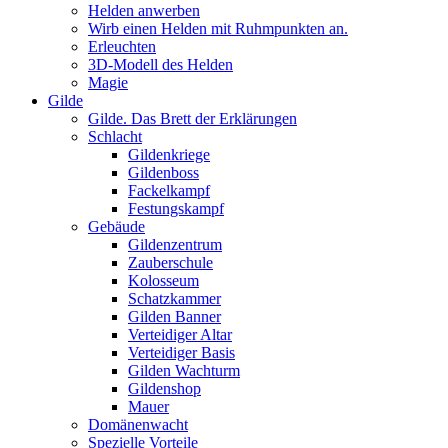
Helden anwerben
Wirb einen Helden mit Ruhmpunkten an.
Erleuchten
3D-Modell des Helden
Magie
Gilde
Gilde. Das Brett der Erklärungen
Schlacht
Gildenkriege
Gildenboss
Fackelkampf
Festungskampf
Gebäude
Gildenzentrum
Zauberschule
Kolosseum
Schatzkammer
Gilden Banner
Verteidiger Altar
Verteidiger Basis
Gilden Wachturm
Gildenshop
Mauer
Domänenwacht
Spezielle Vorteile