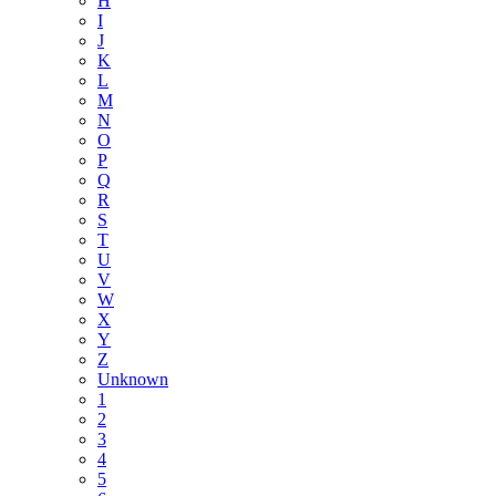
H
I
J
K
L
M
N
O
P
Q
R
S
T
U
V
W
X
Y
Z
Unknown
1
2
3
4
5