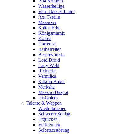
Boa Königin
Wasserheilige
Verrückter Erfinder
Axt Tyrann
Massaker
Kaltes Erbe
Königsmumie
Koloss
Harfenist
Barbarreiter
Beschwörerin
Lord Droid
Lady Weld
Richterin
Vermilica
Kosmo Boxer
Merksha
Maestro Despot
Ur-Golem
Talente & Wappen
Wiederbeleben
Schwerer Schlag
Erquicken
Verbrennen
Selbstzerstörung