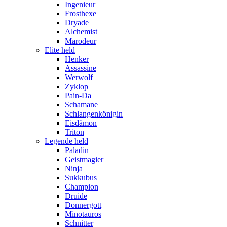
Ingenieur
Frosthexe
Dryade
Alchemist
Marodeur
Elite held
Henker
Assassine
Werwolf
Zyklop
Pain-Da
Schamane
Schlangenkönigin
Eisdämon
Triton
Legende held
Paladin
Geistmagier
Ninja
Sukkubus
Champion
Druide
Donnergott
Minotauros
Schnitter