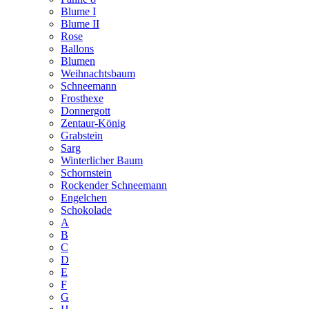
Blume I
Blume II
Rose
Ballons
Blumen
Weihnachtsbaum
Schneemann
Frosthexe
Donnergott
Zentaur-König
Grabstein
Sarg
Winterlicher Baum
Schornstein
Rockender Schneemann
Engelchen
Schokolade
A
B
C
D
E
F
G