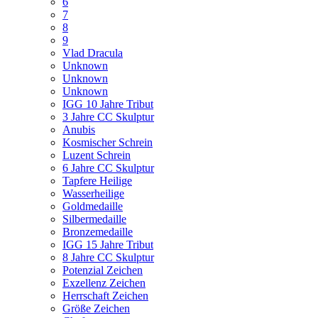
6
7
8
9
Vlad Dracula
Unknown
Unknown
Unknown
IGG 10 Jahre Tribut
3 Jahre CC Skulptur
Anubis
Kosmischer Schrein
Luzent Schrein
6 Jahre CC Skulptur
Tapfere Heilige
Wasserheilige
Goldmedaille
Silbermedaille
Bronzemedaille
IGG 15 Jahre Tribut
8 Jahre CC Skulptur
Potenzial Zeichen
Exzellenz Zeichen
Herrschaft Zeichen
Größe Zeichen