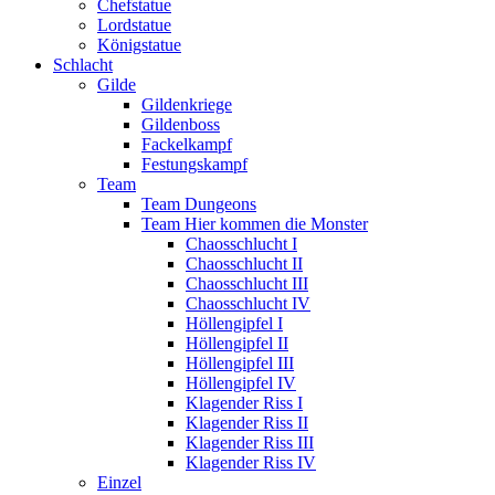
Chefstatue
Lordstatue
Königstatue
Schlacht
Gilde
Gildenkriege
Gildenboss
Fackelkampf
Festungskampf
Team
Team Dungeons
Team Hier kommen die Monster
Chaosschlucht I
Chaosschlucht II
Chaosschlucht III
Chaosschlucht IV
Höllengipfel I
Höllengipfel II
Höllengipfel III
Höllengipfel IV
Klagender Riss I
Klagender Riss II
Klagender Riss III
Klagender Riss IV
Einzel