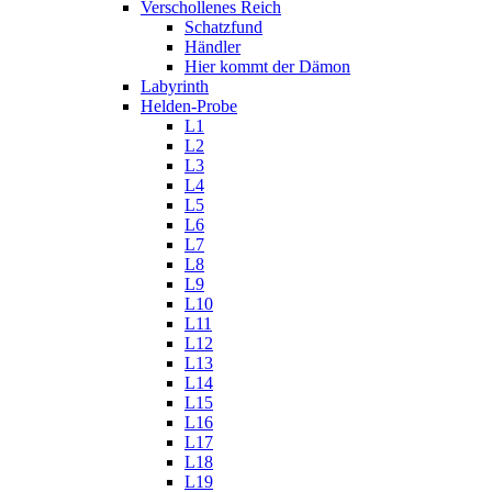
Verschollenes Reich
Schatzfund
Händler
Hier kommt der Dämon
Labyrinth
Helden-Probe
L1
L2
L3
L4
L5
L6
L7
L8
L9
L10
L11
L12
L13
L14
L15
L16
L17
L18
L19