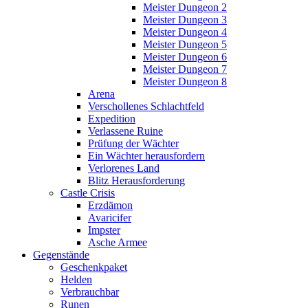
Meister Dungeon 2
Meister Dungeon 3
Meister Dungeon 4
Meister Dungeon 5
Meister Dungeon 6
Meister Dungeon 7
Meister Dungeon 8
Arena
Verschollenes Schlachtfeld
Expedition
Verlassene Ruine
Prüfung der Wächter
Ein Wächter herausfordern
Verlorenes Land
Blitz Herausforderung
Castle Crisis
Erzdämon
Avaricifer
Impster
Asche Armee
Gegenstände
Geschenkpaket
Helden
Verbrauchbar
Runen