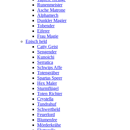
Runenmeister
Asche Matrone
Alphamech
Dunkler Magier
Tobender
Eiferer
Frau Magie
Episch held
Catty Geist
Sengender
Kunoichi
Serratica
Schwips Affe
Totengräber
Spartas Speer
Hex Maler
Sturmflügel
Toten Richter
Crystella
Tundrahuf
Schwertheld
Feuerlord
Blumenfee
Mörderkrähe