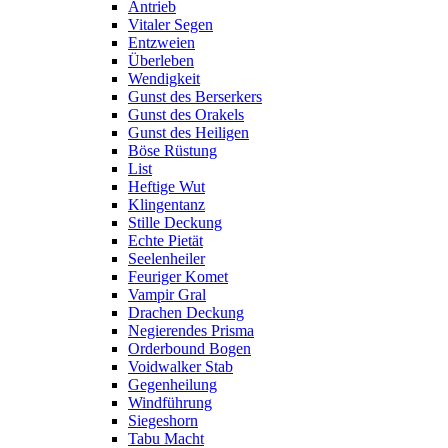
Antrieb
Vitaler Segen
Entzweien
Überleben
Wendigkeit
Gunst des Berserkers
Gunst des Orakels
Gunst des Heiligen
Böse Rüstung
List
Heftige Wut
Klingentanz
Stille Deckung
Echte Pietät
Seelenheiler
Feuriger Komet
Vampir Gral
Drachen Deckung
Negierendes Prisma
Orderbound Bogen
Voidwalker Stab
Gegenheilung
Windführung
Siegeshorn
Tabu Macht