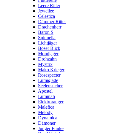
Flutterelle
Leere Ritter
Jewellee
Celestica
Dämmer Ritter
Drachenherr
Baron S
Spinnella
Lichtjäger
Böser Blick
Mondjäger
Drohzahn
Mystrix
Mako Krieger
Rosespecter
Lumiglade
Seelensucher
Apostel
Luminah
Elektroranger
Malefica
Melody
Dynamica
Dämoner
Junger Funke