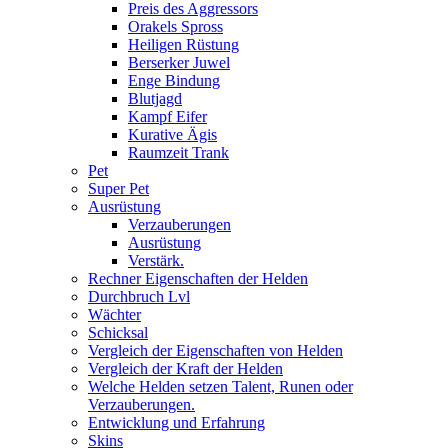
Preis des Aggressors
Orakels Spross
Heiligen Rüstung
Berserker Juwel
Enge Bindung
Blutjagd
Kampf Eifer
Kurative Ägis
Raumzeit Trank
Pet
Super Pet
Ausrüstung
Verzauberungen
Ausrüstung
Verstärk.
Rechner Eigenschaften der Helden
Durchbruch Lvl
Wächter
Schicksal
Vergleich der Eigenschaften von Helden
Vergleich der Kraft der Helden
Welche Helden setzen Talent, Runen oder
Verzauberungen.
Entwicklung und Erfahrung
Skins