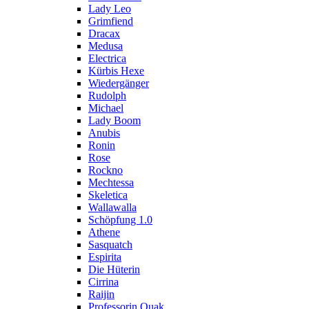
Lady Leo
Grimfiend
Dracax
Medusa
Electrica
Kürbis Hexe
Wiedergänger
Rudolph
Michael
Lady Boom
Anubis
Ronin
Rose
Rockno
Mechtessa
Skeletica
Wallawalla
Schöpfung 1.0
Athene
Sasquatch
Espirita
Die Hüterin
Cirrina
Raijin
Professorin Quak