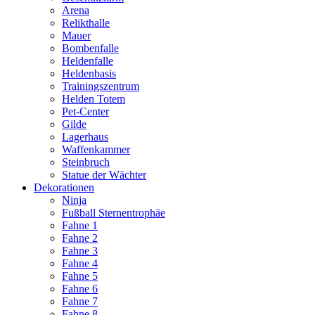
Arena
Relikthalle
Mauer
Bombenfalle
Heldenfalle
Heldenbasis
Trainingszentrum
Helden Totem
Pet-Center
Gilde
Lagerhaus
Waffenkammer
Steinbruch
Statue der Wächter
Dekorationen
Ninja
Fußball Sternentrophäe
Fahne 1
Fahne 2
Fahne 3
Fahne 4
Fahne 5
Fahne 6
Fahne 7
Fahne 8