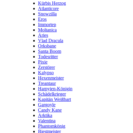
Kürbis Herzog
Atlanticore
Snowzilla
Eros
Immortep
Moltanica
Aries
Vlad Dracula
Orksbane
Santa Boom
Todesritter
Pixie
Zerstörer
Kalypso
Hexenmeister
Treantaur
Harpyien-Königin
Schädelkrieger
Kapitän Weißbart
Gargoyle
Candy Kane
Arktika
Valentina
Phantomkönig
Biestmeister