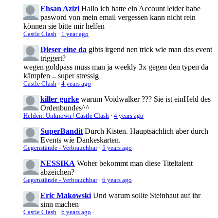
Ehsan Azizi
Hallo ich hatte ein Account leider habe
pasword von mein email vergessen kann nicht rein
können sie bitte mir helfen
Castle Clash
·
1 year ago
Dieser eine da
gibts irgend nen trick wie man das event
triggert?
wegen goldpass muss man ja weekly 3x gegen den typen da
kämpfen .. super stressig
Castle Clash
·
4 years ago
killer gurke
warum Voidwalker ??? Sie ist einHeld des
Ordenbundes^^
Helden: Unknown | Castle Clash
·
4 years ago
SuperBandit
Durch Kisten. Hauptsächlich aber durch
Events wie Dankeskarten.
Gegenstände - Verbrauchbar
·
5 years ago
NESSIKA
Woher bekommt man diese Titeltalent
abzeichen?
Gegenstände - Verbrauchbar
·
6 years ago
Eric Makowski
Und warum sollte Steinhaut auf ihr
sinn machen
Castle Clash
·
6 years ago