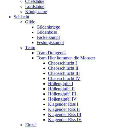
Chefstatue
Lordstatue
Königstatue
Schlacht
Gilde
Gildenkriege
Gildenboss
Fackelkampf
Festungskampf
Team
Team Dungeons
Team Hier kommen die Monster
Chaosschlucht I
Chaosschlucht II
Chaosschlucht III
Chaosschlucht IV
Höllengipfel I
Höllengipfel II
Höllengipfel III
Höllengipfel IV
Klagender Riss I
Klagender Riss II
Klagender Riss III
Klagender Riss IV
Einzel