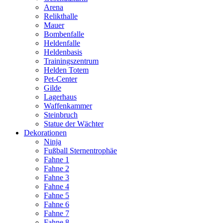
Arena
Relikthalle
Mauer
Bombenfalle
Heldenfalle
Heldenbasis
Trainingszentrum
Helden Totem
Pet-Center
Gilde
Lagerhaus
Waffenkammer
Steinbruch
Statue der Wächter
Dekorationen
Ninja
Fußball Sternentrophäe
Fahne 1
Fahne 2
Fahne 3
Fahne 4
Fahne 5
Fahne 6
Fahne 7
Fahne 8