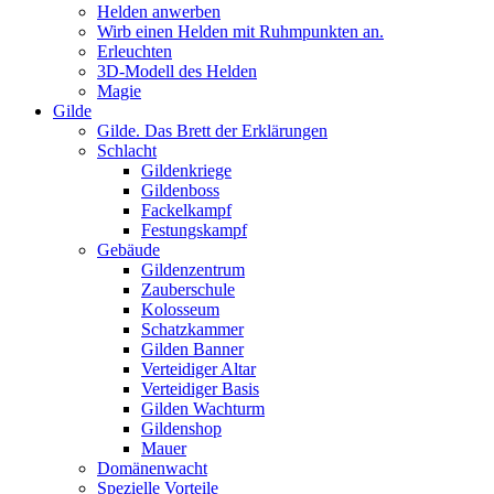
Helden anwerben
Wirb einen Helden mit Ruhmpunkten an.
Erleuchten
3D-Modell des Helden
Magie
Gilde
Gilde. Das Brett der Erklärungen
Schlacht
Gildenkriege
Gildenboss
Fackelkampf
Festungskampf
Gebäude
Gildenzentrum
Zauberschule
Kolosseum
Schatzkammer
Gilden Banner
Verteidiger Altar
Verteidiger Basis
Gilden Wachturm
Gildenshop
Mauer
Domänenwacht
Spezielle Vorteile