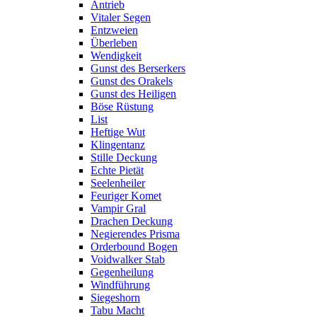
Antrieb
Vitaler Segen
Entzweien
Überleben
Wendigkeit
Gunst des Berserkers
Gunst des Orakels
Gunst des Heiligen
Böse Rüstung
List
Heftige Wut
Klingentanz
Stille Deckung
Echte Pietät
Seelenheiler
Feuriger Komet
Vampir Gral
Drachen Deckung
Negierendes Prisma
Orderbound Bogen
Voidwalker Stab
Gegenheilung
Windführung
Siegeshorn
Tabu Macht