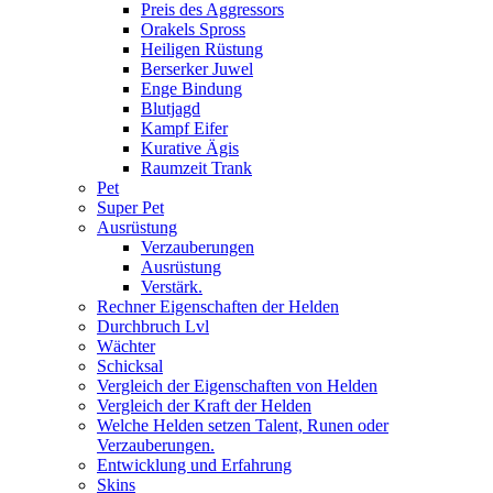
Preis des Aggressors
Orakels Spross
Heiligen Rüstung
Berserker Juwel
Enge Bindung
Blutjagd
Kampf Eifer
Kurative Ägis
Raumzeit Trank
Pet
Super Pet
Ausrüstung
Verzauberungen
Ausrüstung
Verstärk.
Rechner Eigenschaften der Helden
Durchbruch Lvl
Wächter
Schicksal
Vergleich der Eigenschaften von Helden
Vergleich der Kraft der Helden
Welche Helden setzen Talent, Runen oder
Verzauberungen.
Entwicklung und Erfahrung
Skins