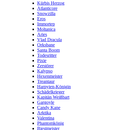
Kürbis Herzog
Atlanticore
Snowzilla
Eros
Immortep
Moltanica
Aries
Vlad Dracula
Orksbane
Santa Boom
Todesritter
Pixie
Zerstörer
Kalypso
Hexenmeister
Treantaur
Harpyien-Königin
Schädelkrieger
Kapitän Weißbart
Gargoyle
Candy Kane
Arktika
Valentina
Phantomkönig
Biestmeister