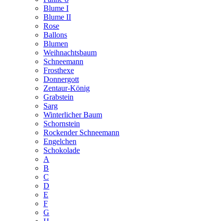
Blume I
Blume II
Rose
Ballons
Blumen
Weihnachtsbaum
Schneemann
Frosthexe
Donnergott
Zentaur-König
Grabstein
Sarg
Winterlicher Baum
Schornstein
Rockender Schneemann
Engelchen
Schokolade
A
B
C
D
E
F
G