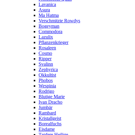
Lavanica
Asura
Ma Hatma
Verschmitzte Rowdys
Bogeyman
Commodora
Lazulix
Pflanzenkrieger
Rosaleen
Cosmo
Ripper
Svalinn
Zephyrica
Okkultist
Phobos
Wespinia
Rodrigo
Blutige Marie
Ivan Dracho
Jumbär
Rambard
Kristallgeist
Borealfuchs
Eisdame
Tapfere Heilige