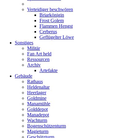
Verteidiger beschwören
Briarkönigin
Frost Golem
Flammen Hengst
Cerberus
Geflügelter Löwe
Sonstiges
Militär
Fan Art held
Ressourcen
Archiv
Artefakte
Gebäude
Rathaus
Heldenaltar
Heerlager
Goldmine
Manamühle
Golddepot
Manadepot
Wachturm
Bogenschützenturm
Magieturm
Geschützturm