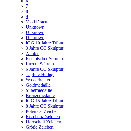
6
7
8
9
Vlad Dracula
Unknown
Unknown
Unknown
IGG 10 Jahre Tribut
3 Jahre CC Skulptur
Anubis
Kosmischer Schrein
Luzent Schrein
6 Jahre CC Skulptur
Tapfere Heilige
Wasserheilige
Goldmedaille
Silbermedaille
Bronzemedaille
IGG 15 Jahre Tribut
8 Jahre CC Skulptur
Potenzial Zeichen
Exzellenz Zeichen
Herrschaft Zeichen
Größe Zeichen