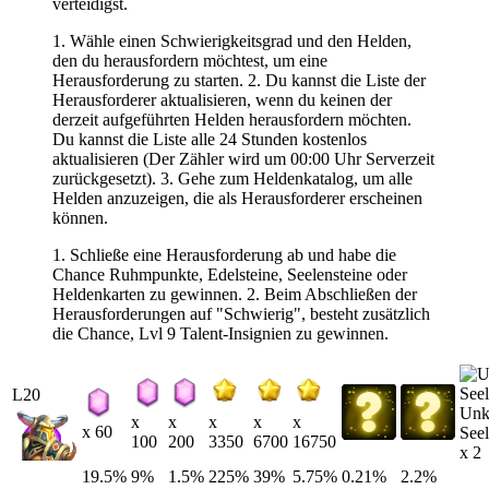
verteidigst.
1. Wähle einen Schwierigkeitsgrad und den Helden,
den du herausfordern möchtest, um eine
Herausforderung zu starten. 2. Du kannst die Liste der
Herausforderer aktualisieren, wenn du keinen der
derzeit aufgeführten Helden herausfordern möchten.
Du kannst die Liste alle 24 Stunden kostenlos
aktualisieren (Der Zähler wird um 00:00 Uhr Serverzeit
zurückgesetzt). 3. Gehe zum Heldenkatalog, um alle
Helden anzuzeigen, die als Herausforderer erscheinen
können.
1. Schließe eine Herausforderung ab und habe die
Chance Ruhmpunkte, Edelsteine, Seelensteine oder
Heldenkarten zu gewinnen. 2. Beim Abschließen der
Herausforderungen auf "Schwierig", besteht zusätzlich
die Chance, Lvl 9 Talent-Insignien zu gewinnen.
L20
Un
x
x
x
x
x
x 60
Seel
100
200
3350
6700
16750
x 2
19.5%
9%
1.5%
225%
39%
5.75%
0.21%
2.2%