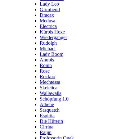
Lady Leo
Grimfiend
Dracax
Medusa
Electrica
Kürbis Hexe
Wiedergänger
Rudolph
Michael
Lady Boom
Anubis
Ronin
Rose
Rockno
Mechtessa
Skeletica
Wallawalla
Schöpfung 1.0
Athene
Sasquatch
Espirita
Die Hüterin
Cirrina
Raijin
Professorin Quak