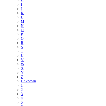
H
I
J
K
L
M
N
O
P
Q
R
S
T
U
V
W
X
Y
Z
Unknown
1
2
3
4
5