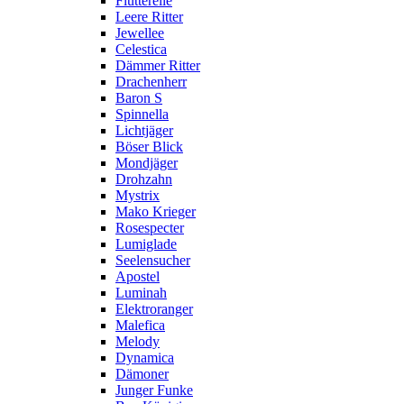
Flutterelle
Leere Ritter
Jewellee
Celestica
Dämmer Ritter
Drachenherr
Baron S
Spinnella
Lichtjäger
Böser Blick
Mondjäger
Drohzahn
Mystrix
Mako Krieger
Rosespecter
Lumiglade
Seelensucher
Apostel
Luminah
Elektroranger
Malefica
Melody
Dynamica
Dämoner
Junger Funke