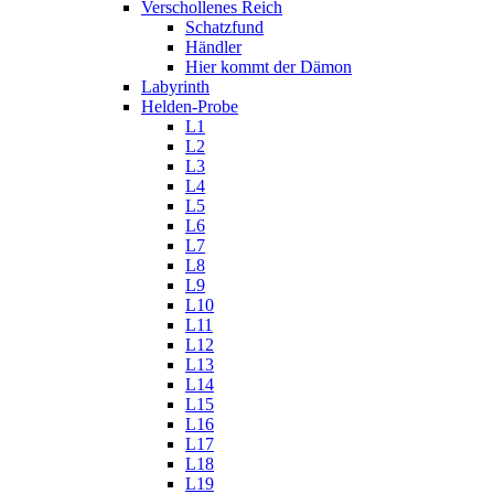
Verschollenes Reich
Schatzfund
Händler
Hier kommt der Dämon
Labyrinth
Helden-Probe
L1
L2
L3
L4
L5
L6
L7
L8
L9
L10
L11
L12
L13
L14
L15
L16
L17
L18
L19