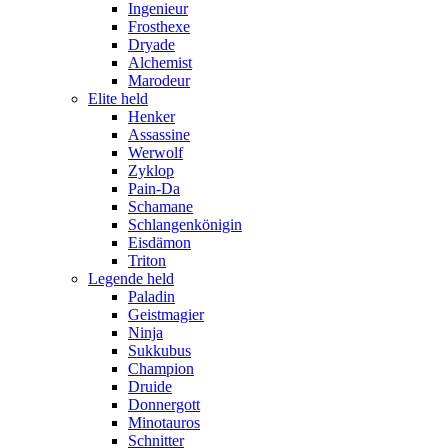
Ingenieur
Frosthexe
Dryade
Alchemist
Marodeur
Elite held
Henker
Assassine
Werwolf
Zyklop
Pain-Da
Schamane
Schlangenkönigin
Eisdämon
Triton
Legende held
Paladin
Geistmagier
Ninja
Sukkubus
Champion
Druide
Donnergott
Minotauros
Schnitter