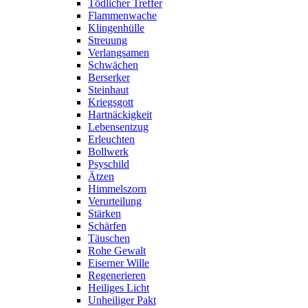
Tödlicher Treffer
Flammenwache
Klingenhülle
Streuung
Verlangsamen
Schwächen
Berserker
Steinhaut
Kriegsgott
Hartnäckigkeit
Lebensentzug
Erleuchten
Bollwerk
Psyschild
Ätzen
Himmelszorn
Verurteilung
Stärken
Schärfen
Täuschen
Rohe Gewalt
Eiserner Wille
Regenerieren
Heiliges Licht
Unheiliger Pakt