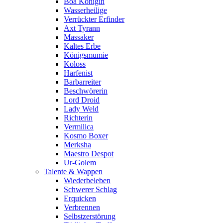
Boa Königin
Wasserheilige
Verrückter Erfinder
Axt Tyrann
Massaker
Kaltes Erbe
Königsmumie
Koloss
Harfenist
Barbarreiter
Beschwörerin
Lord Droid
Lady Weld
Richterin
Vermilica
Kosmo Boxer
Merksha
Maestro Despot
Ur-Golem
Talente & Wappen
Wiederbeleben
Schwerer Schlag
Erquicken
Verbrennen
Selbstzerstörung