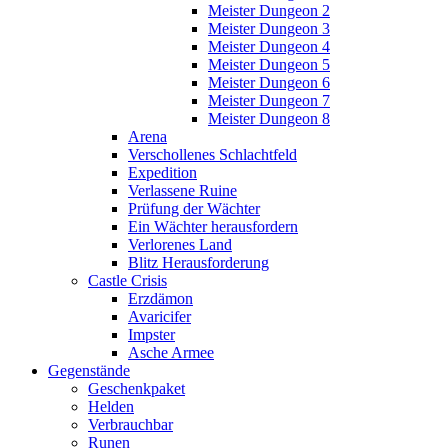
Meister Dungeon 2
Meister Dungeon 3
Meister Dungeon 4
Meister Dungeon 5
Meister Dungeon 6
Meister Dungeon 7
Meister Dungeon 8
Arena
Verschollenes Schlachtfeld
Expedition
Verlassene Ruine
Prüfung der Wächter
Ein Wächter herausfordern
Verlorenes Land
Blitz Herausforderung
Castle Crisis
Erzdämon
Avaricifer
Impster
Asche Armee
Gegenstände
Geschenkpaket
Helden
Verbrauchbar
Runen