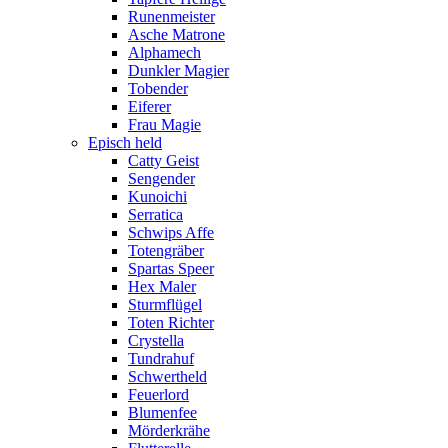
Runenmeister
Asche Matrone
Alphamech
Dunkler Magier
Tobender
Eiferer
Frau Magie
Episch held
Catty Geist
Sengender
Kunoichi
Serratica
Schwips Affe
Totengräber
Spartas Speer
Hex Maler
Sturmflügel
Toten Richter
Crystella
Tundrahuf
Schwertheld
Feuerlord
Blumenfee
Mörderkrähe