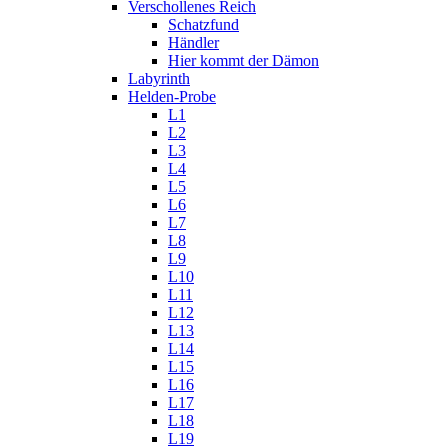
Verschollenes Reich
Schatzfund
Händler
Hier kommt der Dämon
Labyrinth
Helden-Probe
L1
L2
L3
L4
L5
L6
L7
L8
L9
L10
L11
L12
L13
L14
L15
L16
L17
L18
L19