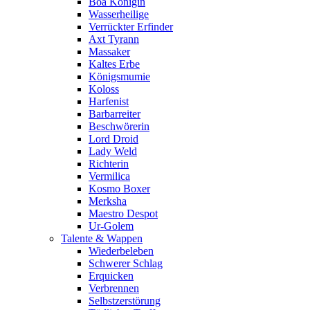
Boa Königin
Wasserheilige
Verrückter Erfinder
Axt Tyrann
Massaker
Kaltes Erbe
Königsmumie
Koloss
Harfenist
Barbarreiter
Beschwörerin
Lord Droid
Lady Weld
Richterin
Vermilica
Kosmo Boxer
Merksha
Maestro Despot
Ur-Golem
Talente & Wappen
Wiederbeleben
Schwerer Schlag
Erquicken
Verbrennen
Selbstzerstörung