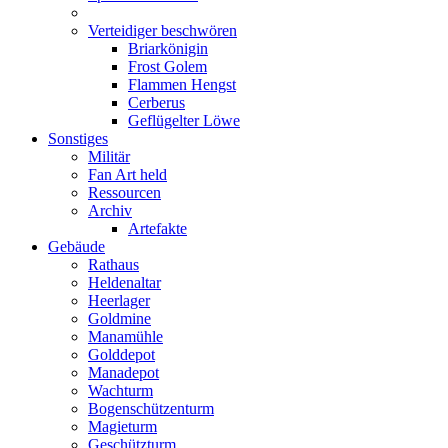
Verteidiger beschwören
Briarkönigin
Frost Golem
Flammen Hengst
Cerberus
Geflügelter Löwe
Sonstiges
Militär
Fan Art held
Ressourcen
Archiv
Artefakte
Gebäude
Rathaus
Heldenaltar
Heerlager
Goldmine
Manamühle
Golddepot
Manadepot
Wachturm
Bogenschützenturm
Magieturm
Geschützturm