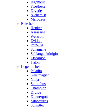
Ingenieur
Frosthexe
Dryade
Alchemist
Marodeur
Elite held
Henker
Assassine
Werwolf
Zyklop
Pain-Da
Schamane
Schlangenkönigin
Eisdämon
Triton
Legende held
Paladin
Geistmagier
Ninja
Sukkubus
Champion
Druide
Donnergott
Minotauros
Schnitter