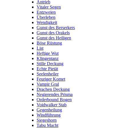
Antrieb
Vitaler Segen
Entzweien
Überleben
Wendigkeit
Gunst des Berserkers
Gunst des Orakels
Gunst des Heiligen
Böse Rüstung
List
Heftige Wut
Klingentanz
Stille Deckung
Echte Pietät
Seelenheiler
Feuriger Komet
Vampir Gral
Drachen Deckung
Negierendes Prisma
Orderbound Bogen
Voidwalker Stab
Gegenheilung
Windführung
Siegeshorn
Tabu Macht