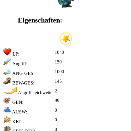
Eigenschaften:
1040
LP:
150
Angriff:
1000
ANG-GES:
145
BEW-GES:
2
Angriffsreichweite:
99
GEN:
0
AUSW:
0
KRIT:
0