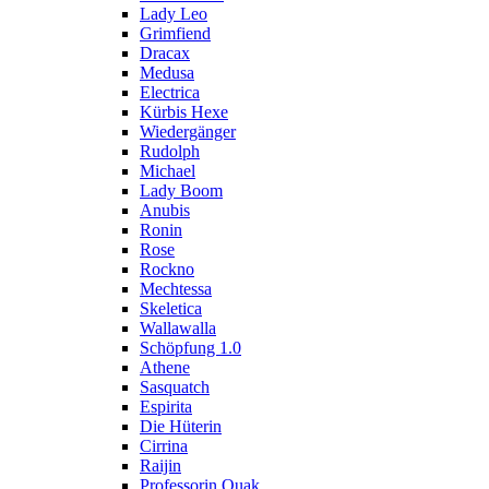
Lady Leo
Grimfiend
Dracax
Medusa
Electrica
Kürbis Hexe
Wiedergänger
Rudolph
Michael
Lady Boom
Anubis
Ronin
Rose
Rockno
Mechtessa
Skeletica
Wallawalla
Schöpfung 1.0
Athene
Sasquatch
Espirita
Die Hüterin
Cirrina
Raijin
Professorin Quak