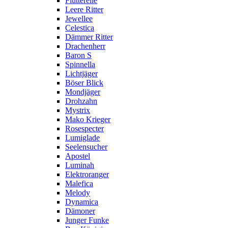
Flutterelle
Leere Ritter
Jewellee
Celestica
Dämmer Ritter
Drachenherr
Baron S
Spinnella
Lichtjäger
Böser Blick
Mondjäger
Drohzahn
Mystrix
Mako Krieger
Rosespecter
Lumiglade
Seelensucher
Apostel
Luminah
Elektroranger
Malefica
Melody
Dynamica
Dämoner
Junger Funke