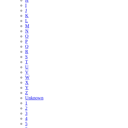
H
I
J
K
L
M
N
O
P
Q
R
S
T
U
V
W
X
Y
Z
Unknown
1
2
3
4
5