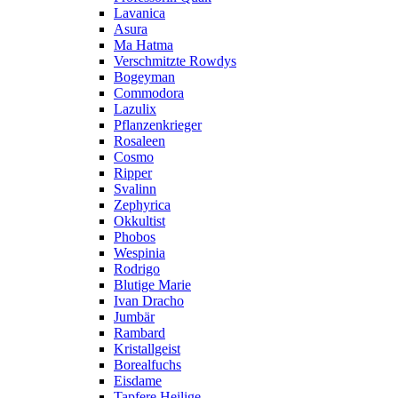
Lavanica
Asura
Ma Hatma
Verschmitzte Rowdys
Bogeyman
Commodora
Lazulix
Pflanzenkrieger
Rosaleen
Cosmo
Ripper
Svalinn
Zephyrica
Okkultist
Phobos
Wespinia
Rodrigo
Blutige Marie
Ivan Dracho
Jumbär
Rambard
Kristallgeist
Borealfuchs
Eisdame
Tapfere Heilige