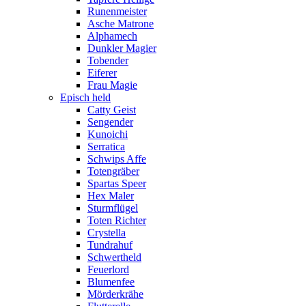
Runenmeister
Asche Matrone
Alphamech
Dunkler Magier
Tobender
Eiferer
Frau Magie
Episch held
Catty Geist
Sengender
Kunoichi
Serratica
Schwips Affe
Totengräber
Spartas Speer
Hex Maler
Sturmflügel
Toten Richter
Crystella
Tundrahuf
Schwertheld
Feuerlord
Blumenfee
Mörderkrähe