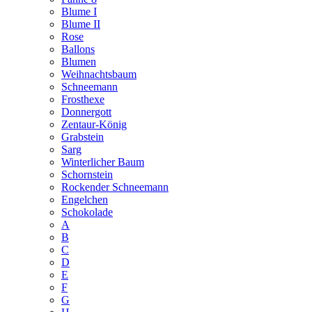
Blume I
Blume II
Rose
Ballons
Blumen
Weihnachtsbaum
Schneemann
Frosthexe
Donnergott
Zentaur-König
Grabstein
Sarg
Winterlicher Baum
Schornstein
Rockender Schneemann
Engelchen
Schokolade
A
B
C
D
E
F
G