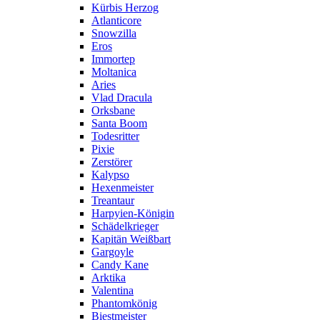
Kürbis Herzog
Atlanticore
Snowzilla
Eros
Immortep
Moltanica
Aries
Vlad Dracula
Orksbane
Santa Boom
Todesritter
Pixie
Zerstörer
Kalypso
Hexenmeister
Treantaur
Harpyien-Königin
Schädelkrieger
Kapitän Weißbart
Gargoyle
Candy Kane
Arktika
Valentina
Phantomkönig
Biestmeister