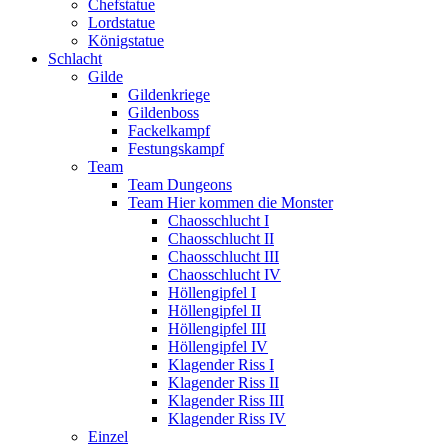
Chefstatue
Lordstatue
Königstatue
Schlacht
Gilde
Gildenkriege
Gildenboss
Fackelkampf
Festungskampf
Team
Team Dungeons
Team Hier kommen die Monster
Chaosschlucht I
Chaosschlucht II
Chaosschlucht III
Chaosschlucht IV
Höllengipfel I
Höllengipfel II
Höllengipfel III
Höllengipfel IV
Klagender Riss I
Klagender Riss II
Klagender Riss III
Klagender Riss IV
Einzel