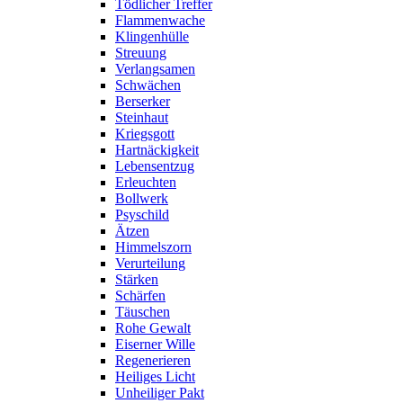
Tödlicher Treffer
Flammenwache
Klingenhülle
Streuung
Verlangsamen
Schwächen
Berserker
Steinhaut
Kriegsgott
Hartnäckigkeit
Lebensentzug
Erleuchten
Bollwerk
Psyschild
Ätzen
Himmelszorn
Verurteilung
Stärken
Schärfen
Täuschen
Rohe Gewalt
Eiserner Wille
Regenerieren
Heiliges Licht
Unheiliger Pakt