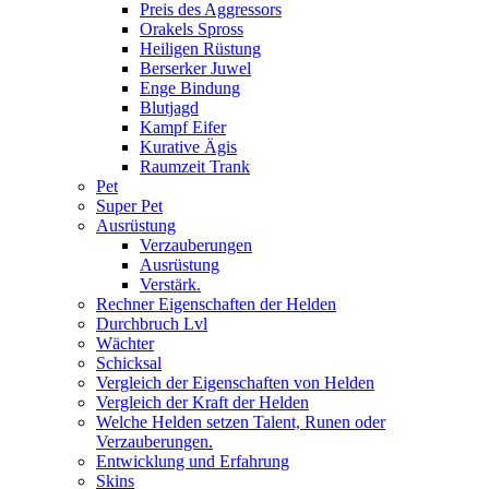
Preis des Aggressors
Orakels Spross
Heiligen Rüstung
Berserker Juwel
Enge Bindung
Blutjagd
Kampf Eifer
Kurative Ägis
Raumzeit Trank
Pet
Super Pet
Ausrüstung
Verzauberungen
Ausrüstung
Verstärk.
Rechner Eigenschaften der Helden
Durchbruch Lvl
Wächter
Schicksal
Vergleich der Eigenschaften von Helden
Vergleich der Kraft der Helden
Welche Helden setzen Talent, Runen oder
Verzauberungen.
Entwicklung und Erfahrung
Skins