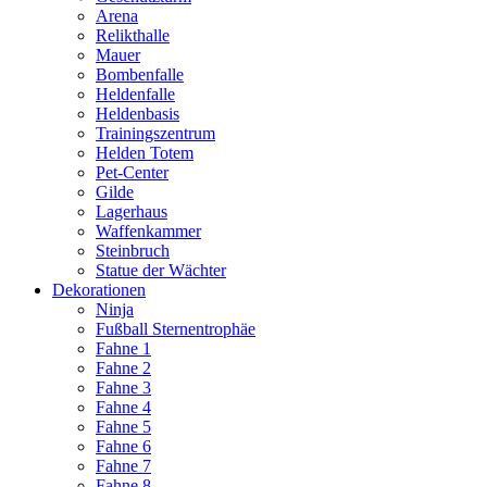
Arena
Relikthalle
Mauer
Bombenfalle
Heldenfalle
Heldenbasis
Trainingszentrum
Helden Totem
Pet-Center
Gilde
Lagerhaus
Waffenkammer
Steinbruch
Statue der Wächter
Dekorationen
Ninja
Fußball Sternentrophäe
Fahne 1
Fahne 2
Fahne 3
Fahne 4
Fahne 5
Fahne 6
Fahne 7
Fahne 8