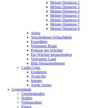
Meister Dungeon 2
Meister Dungeon 3
Meister Dungeon 4
Meister Dungeon 5
Meister Dungeon 6
Meister Dungeon 7
Meister Dungeon 8
Arena
Verschollenes Schlachtfeld
Expedition
Verlassene Ruine
Prüfung der Wächter
Ein Wächter herausfordern
Verlorenes Land
Blitz Herausforderung
Castle Crisis
Erzdämon
Avaricifer
Impster
Asche Armee
Gegenstände
Geschenkpaket
Helden
Verbrauchbar
Runen