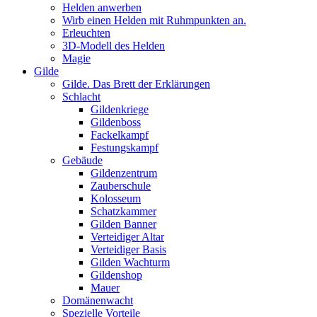
Helden anwerben
Wirb einen Helden mit Ruhmpunkten an.
Erleuchten
3D-Modell des Helden
Magie
Gilde
Gilde. Das Brett der Erklärungen
Schlacht
Gildenkriege
Gildenboss
Fackelkampf
Festungskampf
Gebäude
Gildenzentrum
Zauberschule
Kolosseum
Schatzkammer
Gilden Banner
Verteidiger Altar
Verteidiger Basis
Gilden Wachturm
Gildenshop
Mauer
Domänenwacht
Spezielle Vorteile