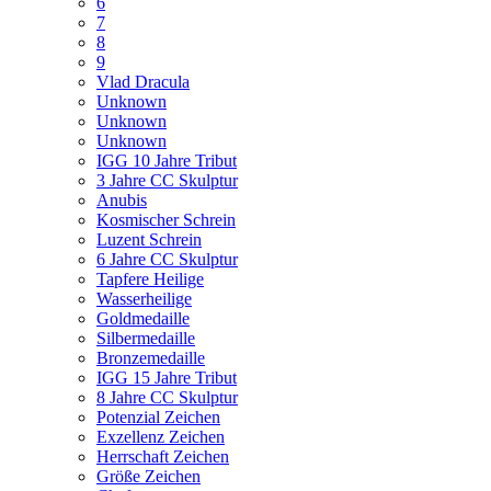
6
7
8
9
Vlad Dracula
Unknown
Unknown
Unknown
IGG 10 Jahre Tribut
3 Jahre CC Skulptur
Anubis
Kosmischer Schrein
Luzent Schrein
6 Jahre CC Skulptur
Tapfere Heilige
Wasserheilige
Goldmedaille
Silbermedaille
Bronzemedaille
IGG 15 Jahre Tribut
8 Jahre CC Skulptur
Potenzial Zeichen
Exzellenz Zeichen
Herrschaft Zeichen
Größe Zeichen