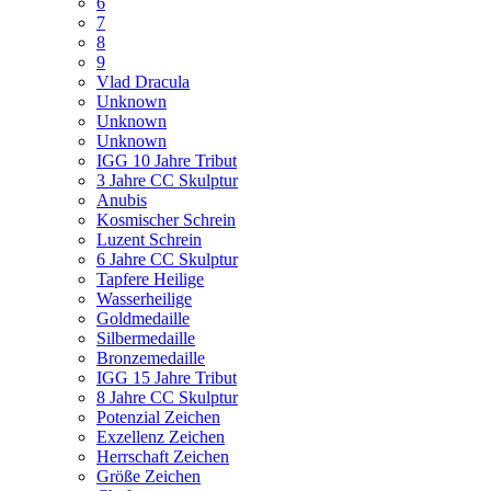
6
7
8
9
Vlad Dracula
Unknown
Unknown
Unknown
IGG 10 Jahre Tribut
3 Jahre CC Skulptur
Anubis
Kosmischer Schrein
Luzent Schrein
6 Jahre CC Skulptur
Tapfere Heilige
Wasserheilige
Goldmedaille
Silbermedaille
Bronzemedaille
IGG 15 Jahre Tribut
8 Jahre CC Skulptur
Potenzial Zeichen
Exzellenz Zeichen
Herrschaft Zeichen
Größe Zeichen