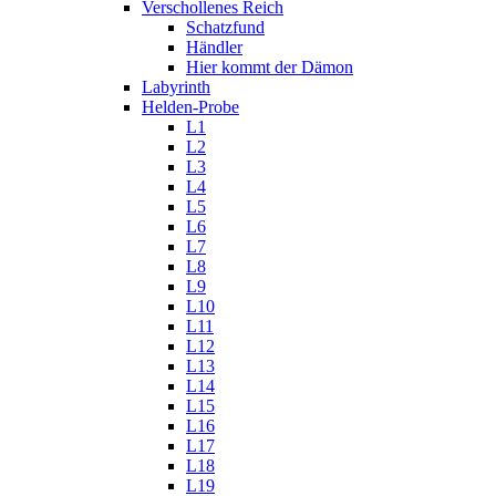
Verschollenes Reich
Schatzfund
Händler
Hier kommt der Dämon
Labyrinth
Helden-Probe
L1
L2
L3
L4
L5
L6
L7
L8
L9
L10
L11
L12
L13
L14
L15
L16
L17
L18
L19