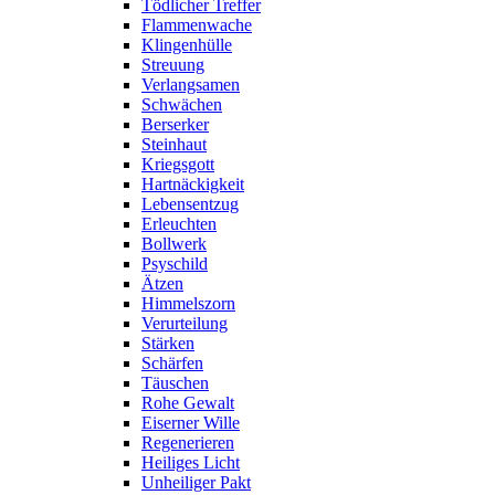
Tödlicher Treffer
Flammenwache
Klingenhülle
Streuung
Verlangsamen
Schwächen
Berserker
Steinhaut
Kriegsgott
Hartnäckigkeit
Lebensentzug
Erleuchten
Bollwerk
Psyschild
Ätzen
Himmelszorn
Verurteilung
Stärken
Schärfen
Täuschen
Rohe Gewalt
Eiserner Wille
Regenerieren
Heiliges Licht
Unheiliger Pakt