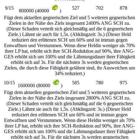
9/15
527
702
878
800000 (40000
)
Fügt dem aktuellen gegnerischen Ziel und 5 weiteren gegnerischen
Zielen in der Nähe des Ziels insgesamt 2400% ANG SCH zu.
(Dieser Schaden verteilt sich gleichmäßig auf die 6 gegnerischen
Ziele.) Lähmt sie auch für 1,5s. (Abklingzeit: 3s.) (Dieser Held
reduziert den erlittenen SCH um 60% und ist immun gegen
Entwaffnen und Verstummen. Wenn diese Heldin weniger als 70%
ihrer LP hat, erhöht sich ihre SCH-Reduktion auf 90%, ihre ANG-
GES erhöht sich um 100% und die Lähmungsdauer ihrer Fähigkeit
erhöht sich auf 3s. Für die nächsten 3s werden gegnerischen
Zielen, die durch diese Fähigkeit gelähmt sind, ihr Ausweichen um
34% reduziert.)
10/15
585
780
975
1600000 (80000
)
Fügt dem aktuellen gegnerischen Ziel und 5 weiteren gegnerischen
Zielen in der Nähe des Ziels insgesamt 2800% ANG SCH zu.
(Dieser Schaden verteilt sich gleichmäßig auf die 6 gegnerischen
Ziele.) Lähmt sie auch für 1,5s. (Abklingzeit: 3s.) (Dieser Held
reduziert den erlittenen SCH um 60% und ist immun gegen
Entwaffnen und Verstummen. Wenn diese Heldin weniger als 70%
ihrer LP hat, erhöht sich ihre SCH-Reduktion auf 90%, ihre ANG-
GES erhöht sich um 100% und die Lähmungsdauer ihrer Fähigkeit
erhöht sich auf 3s. Für die nächsten 3s werden gegnerischen