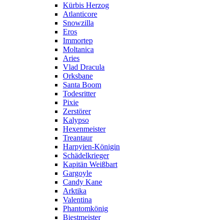
Kürbis Herzog
Atlanticore
Snowzilla
Eros
Immortep
Moltanica
Aries
Vlad Dracula
Orksbane
Santa Boom
Todesritter
Pixie
Zerstörer
Kalypso
Hexenmeister
Treantaur
Harpyien-Königin
Schädelkrieger
Kapitän Weißbart
Gargoyle
Candy Kane
Arktika
Valentina
Phantomkönig
Biestmeister