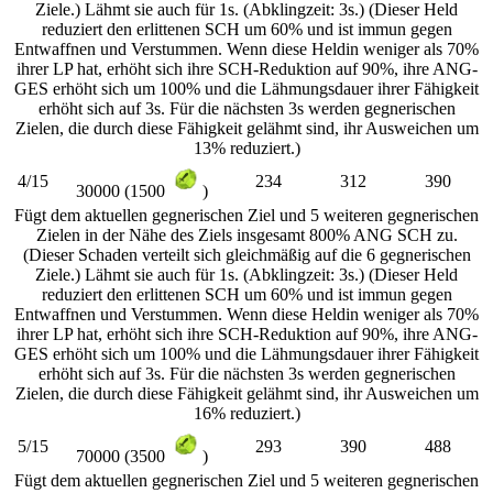
Ziele.) Lähmt sie auch für 1s. (Abklingzeit: 3s.) (Dieser Held
reduziert den erlittenen SCH um 60% und ist immun gegen
Entwaffnen und Verstummen. Wenn diese Heldin weniger als 70%
ihrer LP hat, erhöht sich ihre SCH-Reduktion auf 90%, ihre ANG-
GES erhöht sich um 100% und die Lähmungsdauer ihrer Fähigkeit
erhöht sich auf 3s. Für die nächsten 3s werden gegnerischen
Zielen, die durch diese Fähigkeit gelähmt sind, ihr Ausweichen um
13% reduziert.)
4/15
234
312
390
30000 (1500
)
Fügt dem aktuellen gegnerischen Ziel und 5 weiteren gegnerischen
Zielen in der Nähe des Ziels insgesamt 800% ANG SCH zu.
(Dieser Schaden verteilt sich gleichmäßig auf die 6 gegnerischen
Ziele.) Lähmt sie auch für 1s. (Abklingzeit: 3s.) (Dieser Held
reduziert den erlittenen SCH um 60% und ist immun gegen
Entwaffnen und Verstummen. Wenn diese Heldin weniger als 70%
ihrer LP hat, erhöht sich ihre SCH-Reduktion auf 90%, ihre ANG-
GES erhöht sich um 100% und die Lähmungsdauer ihrer Fähigkeit
erhöht sich auf 3s. Für die nächsten 3s werden gegnerischen
Zielen, die durch diese Fähigkeit gelähmt sind, ihr Ausweichen um
16% reduziert.)
5/15
293
390
488
70000 (3500
)
Fügt dem aktuellen gegnerischen Ziel und 5 weiteren gegnerischen