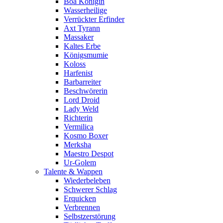
Boa Königin
Wasserheilige
Verrückter Erfinder
Axt Tyrann
Massaker
Kaltes Erbe
Königsmumie
Koloss
Harfenist
Barbarreiter
Beschwörerin
Lord Droid
Lady Weld
Richterin
Vermilica
Kosmo Boxer
Merksha
Maestro Despot
Ur-Golem
Talente & Wappen
Wiederbeleben
Schwerer Schlag
Erquicken
Verbrennen
Selbstzerstörung