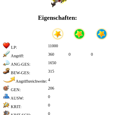
Eigenschaften:
11000
LP:
360
0
0
Angriff:
1650
ANG-GES:
315
BEW-GES:
4
Angriffsreichweite:
206
GEN:
0
AUSW:
0
KRIT:
0