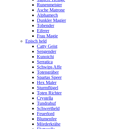
Runenmeister
Asche Matrone
Alphamech
Dunkler Magier
Tobender
Eiferer
Frau Magie
Episch held
Catty Geist
Sengender
Kunoichi
Serratica
Schwips Affe
Totengräber
Spartas Speer
Hex Maler
Sturmflügel
Toten Richter
Crystella
Tundrahuf
Schwertheld
Feuerlord
Blumenfee
Mörderkrähe