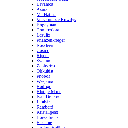
Lavanica
Asura
Ma Hatma
Verschmitzte Rowdys
Bogeyman
Commodora
Lazulix
Pflanzenkrieger
Rosaleen
Cosmo
Ripper
Svalinn
Zephyrica
Okkultist
Phobos
Wespinia
Rodrigo
Blutige Marie
Ivan Dracho
Jumbär
Rambard
Kristallgeist
Borealfuchs
Eisdame
Tapfere Heilige