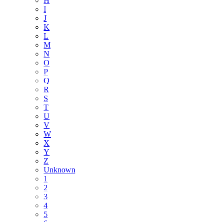
H
I
J
K
L
M
N
O
P
Q
R
S
T
U
V
W
X
Y
Z
Unknown
1
2
3
4
5