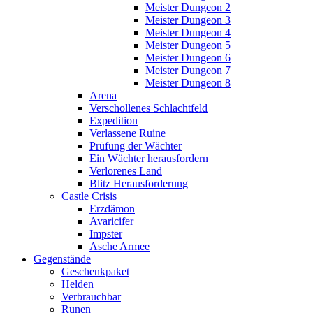
Meister Dungeon 2
Meister Dungeon 3
Meister Dungeon 4
Meister Dungeon 5
Meister Dungeon 6
Meister Dungeon 7
Meister Dungeon 8
Arena
Verschollenes Schlachtfeld
Expedition
Verlassene Ruine
Prüfung der Wächter
Ein Wächter herausfordern
Verlorenes Land
Blitz Herausforderung
Castle Crisis
Erzdämon
Avaricifer
Impster
Asche Armee
Gegenstände
Geschenkpaket
Helden
Verbrauchbar
Runen