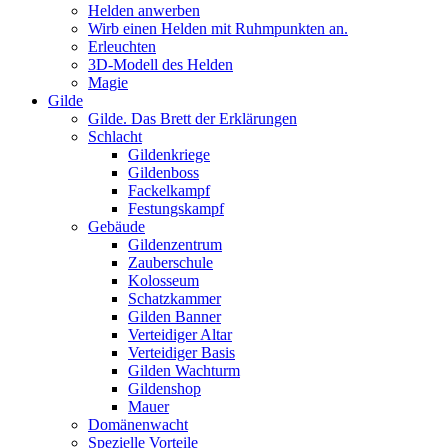
Helden anwerben
Wirb einen Helden mit Ruhmpunkten an.
Erleuchten
3D-Modell des Helden
Magie
Gilde
Gilde. Das Brett der Erklärungen
Schlacht
Gildenkriege
Gildenboss
Fackelkampf
Festungskampf
Gebäude
Gildenzentrum
Zauberschule
Kolosseum
Schatzkammer
Gilden Banner
Verteidiger Altar
Verteidiger Basis
Gilden Wachturm
Gildenshop
Mauer
Domänenwacht
Spezielle Vorteile