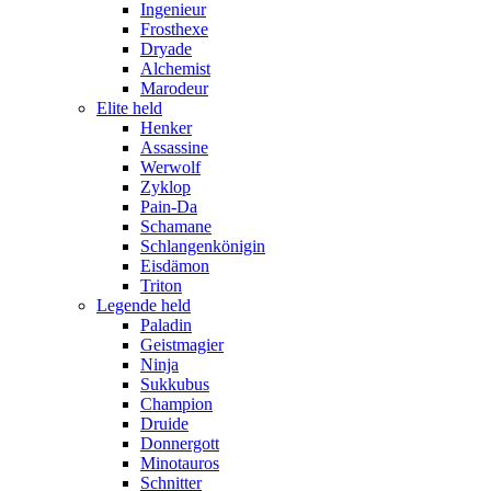
Ingenieur
Frosthexe
Dryade
Alchemist
Marodeur
Elite held
Henker
Assassine
Werwolf
Zyklop
Pain-Da
Schamane
Schlangenkönigin
Eisdämon
Triton
Legende held
Paladin
Geistmagier
Ninja
Sukkubus
Champion
Druide
Donnergott
Minotauros
Schnitter