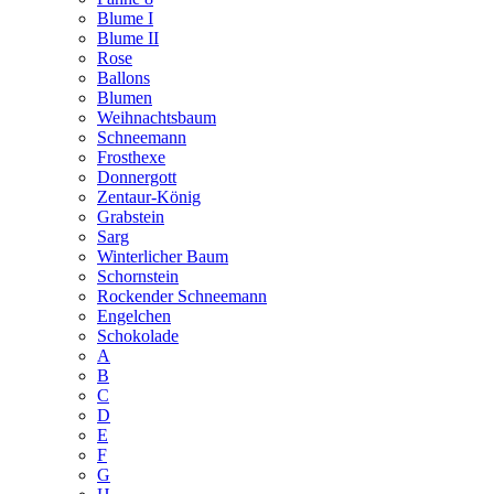
Blume I
Blume II
Rose
Ballons
Blumen
Weihnachtsbaum
Schneemann
Frosthexe
Donnergott
Zentaur-König
Grabstein
Sarg
Winterlicher Baum
Schornstein
Rockender Schneemann
Engelchen
Schokolade
A
B
C
D
E
F
G