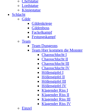
Chefstatue
Lordstatue
Königstatue
Schlacht
Gilde
Gildenkriege
Gildenboss
Fackelkampf
Festungskampf
Team
Team Dungeons
Team Hier kommen die Monster
Chaosschlucht I
Chaosschlucht II
Chaosschlucht III
Chaosschlucht IV
Höllengipfel I
Höllengipfel II
Höllengipfel III
Höllengipfel IV
Klagender Riss I
Klagender Riss II
Klagender Riss III
Klagender Riss IV
Einzel