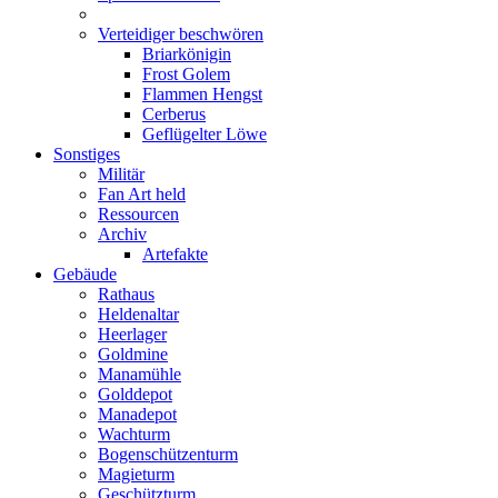
Verteidiger beschwören
Briarkönigin
Frost Golem
Flammen Hengst
Cerberus
Geflügelter Löwe
Sonstiges
Militär
Fan Art held
Ressourcen
Archiv
Artefakte
Gebäude
Rathaus
Heldenaltar
Heerlager
Goldmine
Manamühle
Golddepot
Manadepot
Wachturm
Bogenschützenturm
Magieturm
Geschützturm