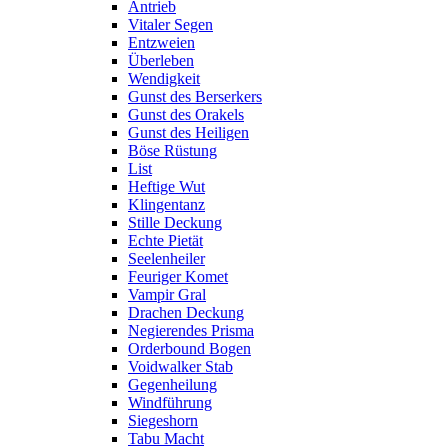
Antrieb
Vitaler Segen
Entzweien
Überleben
Wendigkeit
Gunst des Berserkers
Gunst des Orakels
Gunst des Heiligen
Böse Rüstung
List
Heftige Wut
Klingentanz
Stille Deckung
Echte Pietät
Seelenheiler
Feuriger Komet
Vampir Gral
Drachen Deckung
Negierendes Prisma
Orderbound Bogen
Voidwalker Stab
Gegenheilung
Windführung
Siegeshorn
Tabu Macht