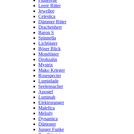
Flutterelle
Leere Ritter
Jewellee
Celestica
Dämmer Ritter
Drachenherr
Baron S
Spinnella
Lichtjäger
Böser Blick
Mondjäger
Drohzahn
Mystrix
Mako Krieger
Rosespecter
Lumiglade
Seelensucher
Apostel
Luminah
Elektroranger
Malefica
Melody
Dynamica
Dämoner
Junger Funke