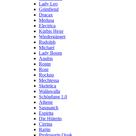
Lady Leo
Grimfiend
Dracax
Medusa
Electrica
Kürbis Hexe
Wiedergänger
Rudolph
Michael
Lady Boom
Anubis
Ronin
Rose
Rockno
Mechtessa
Skeletica
Wallawalla
Schöpfung 1.0
Athene
Sasquatch
Espirita
Die Hüterin
Cirrina
Raijin
Professorin Quak