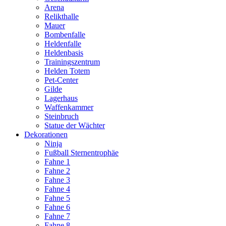
Arena
Relikthalle
Mauer
Bombenfalle
Heldenfalle
Heldenbasis
Trainingszentrum
Helden Totem
Pet-Center
Gilde
Lagerhaus
Waffenkammer
Steinbruch
Statue der Wächter
Dekorationen
Ninja
Fußball Sternentrophäe
Fahne 1
Fahne 2
Fahne 3
Fahne 4
Fahne 5
Fahne 6
Fahne 7
Fahne 8