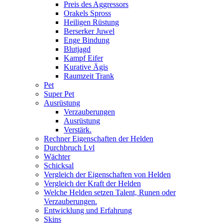
Preis des Aggressors
Orakels Spross
Heiligen Rüstung
Berserker Juwel
Enge Bindung
Blutjagd
Kampf Eifer
Kurative Ägis
Raumzeit Trank
Pet
Super Pet
Ausrüstung
Verzauberungen
Ausrüstung
Verstärk.
Rechner Eigenschaften der Helden
Durchbruch Lvl
Wächter
Schicksal
Vergleich der Eigenschaften von Helden
Vergleich der Kraft der Helden
Welche Helden setzen Talent, Runen oder
Verzauberungen.
Entwicklung und Erfahrung
Skins