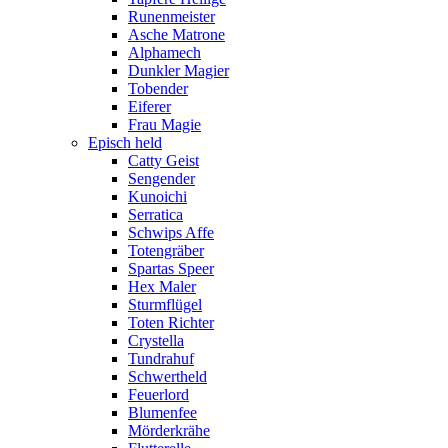
Runenmeister
Asche Matrone
Alphamech
Dunkler Magier
Tobender
Eiferer
Frau Magie
Episch held
Catty Geist
Sengender
Kunoichi
Serratica
Schwips Affe
Totengräber
Spartas Speer
Hex Maler
Sturmflügel
Toten Richter
Crystella
Tundrahuf
Schwertheld
Feuerlord
Blumenfee
Mörderkrähe