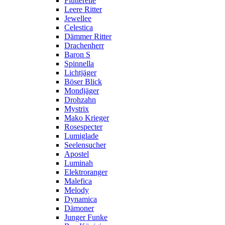
Flutterelle
Leere Ritter
Jewellee
Celestica
Dämmer Ritter
Drachenherr
Baron S
Spinnella
Lichtjäger
Böser Blick
Mondjäger
Drohzahn
Mystrix
Mako Krieger
Rosespecter
Lumiglade
Seelensucher
Apostel
Luminah
Elektroranger
Malefica
Melody
Dynamica
Dämoner
Junger Funke