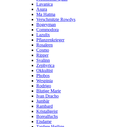
Lavanica
Asura
Ma Hatma
Verschmitzte Rowdys
Bogeyman
Commodora
Lazulix
Pflanzenkrieger
Rosaleen
Cosmo
Ripper
Svalinn
Zephyrica
Okkultist
Phobos
Wespinia
Rodrigo
Blutige Marie
Ivan Dracho
Jumbär
Rambard
Kristallgeist
Borealfuchs
Eisdame
Tapfere Heilige