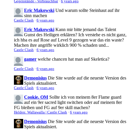
Gegenstände - Verbrauchbar
·
6 years ago
Eric Makowski
Und warum sollte Steinhaut auf ihr
sinn machen
Castle Clash
·
6 years ago
Eric Makowski
Kann mir bitte jemand das Talent
Gunst des Heiligen erklären? Ich verstehe es nicht ganz,
ich hba es auf Rose auf Level 9 gezogen war das ein waste?
Machen ihre angriffe wirklich 900 % schaden und...
Castle Clash
·
6 years ago
gamer
welche chancen hat man auf Skeletica?
Castle Clash
·
6 years ago
Demonisius
Die Site wurde auf die neueste Version des
Spiels aktualisiert.
Castle Clash
·
6 years ago
Cookie. OM
Sollte ich von meinem 8er Flame guard
auf ein 9er sacred light switchen oder auf meinem 8er
FG bleiben und FG auf 9er skill machen?
Helden: Wallawalla | Castle Clash
·
6 years ago
Demonisius
Die Site wurde auf die neueste Version des
Spiels aktualisiert.