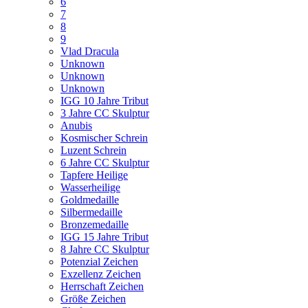
6
7
8
9
Vlad Dracula
Unknown
Unknown
Unknown
IGG 10 Jahre Tribut
3 Jahre CC Skulptur
Anubis
Kosmischer Schrein
Luzent Schrein
6 Jahre CC Skulptur
Tapfere Heilige
Wasserheilige
Goldmedaille
Silbermedaille
Bronzemedaille
IGG 15 Jahre Tribut
8 Jahre CC Skulptur
Potenzial Zeichen
Exzellenz Zeichen
Herrschaft Zeichen
Größe Zeichen