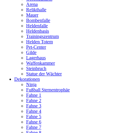
Arena
Relikthalle
Mauer
Bombenfalle
Heldenfalle
Heldenbasis
Trainingszentrum
Helden Totem
Pet-Center
Gilde
Lagerhaus
Waffenkammer
Steinbruch
Statue der Wächter
Dekorationen
Ninja
Fußball Sternentrophäe
Fahne 1
Fahne 2
Fahne 3
Fahne 4
Fahne 5
Fahne 6
Fahne 7
Fahne 8