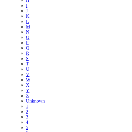
H
I
J
K
L
M
N
O
P
Q
R
S
T
U
V
W
X
Y
Z
Unknown
1
2
3
4
5