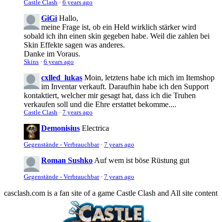
Castle Clash
·
6 years ago
GiGi
Hallo,
meine Frage ist, ob ein Held wirklich stärker wird
sobald ich ihn einen skin gegeben habe. Weil die zahlen bei
Skin Effekte sagen was anderes.
Danke im Voraus.
Skins
·
6 years ago
cxlled_lukas
Moin, letztens habe ich mich im Itemshop
im Inventar verkauft. Daraufhin habe ich den Support
kontaktiert, welcher mir gesagt hat, dass ich die Truhen
verkaufen soll und die Ehre erstattet bekomme....
Castle Clash
·
7 years ago
Demonisius
Electrica
Gegenstände - Verbrauchbar
·
7 years ago
Roman Sushko
Auf wem ist böse Rüstung gut
Gegenstände - Verbrauchbar
·
7 years ago
casclash.com is a fan site of a game Castle Clash and All site content