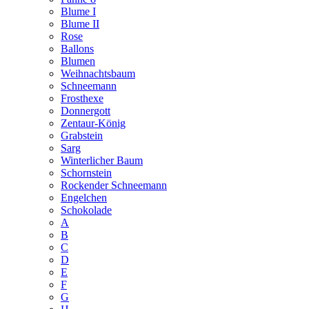
Blume I
Blume II
Rose
Ballons
Blumen
Weihnachtsbaum
Schneemann
Frosthexe
Donnergott
Zentaur-König
Grabstein
Sarg
Winterlicher Baum
Schornstein
Rockender Schneemann
Engelchen
Schokolade
A
B
C
D
E
F
G