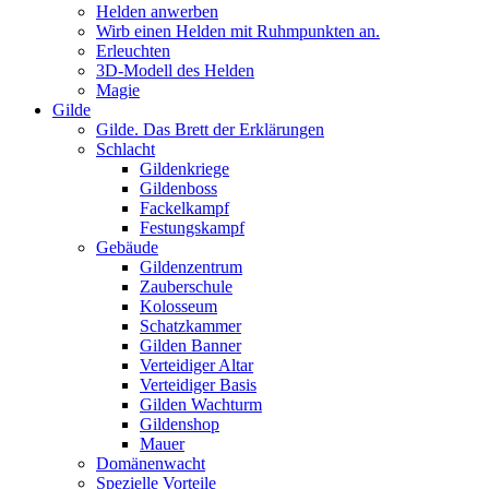
Helden anwerben
Wirb einen Helden mit Ruhmpunkten an.
Erleuchten
3D-Modell des Helden
Magie
Gilde
Gilde. Das Brett der Erklärungen
Schlacht
Gildenkriege
Gildenboss
Fackelkampf
Festungskampf
Gebäude
Gildenzentrum
Zauberschule
Kolosseum
Schatzkammer
Gilden Banner
Verteidiger Altar
Verteidiger Basis
Gilden Wachturm
Gildenshop
Mauer
Domänenwacht
Spezielle Vorteile