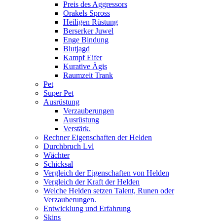
Preis des Aggressors
Orakels Spross
Heiligen Rüstung
Berserker Juwel
Enge Bindung
Blutjagd
Kampf Eifer
Kurative Ägis
Raumzeit Trank
Pet
Super Pet
Ausrüstung
Verzauberungen
Ausrüstung
Verstärk.
Rechner Eigenschaften der Helden
Durchbruch Lvl
Wächter
Schicksal
Vergleich der Eigenschaften von Helden
Vergleich der Kraft der Helden
Welche Helden setzen Talent, Runen oder
Verzauberungen.
Entwicklung und Erfahrung
Skins