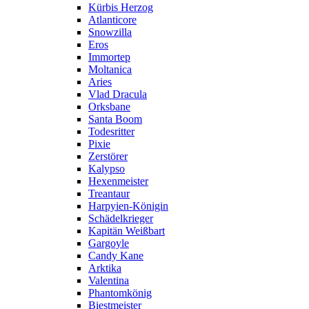
Kürbis Herzog
Atlanticore
Snowzilla
Eros
Immortep
Moltanica
Aries
Vlad Dracula
Orksbane
Santa Boom
Todesritter
Pixie
Zerstörer
Kalypso
Hexenmeister
Treantaur
Harpyien-Königin
Schädelkrieger
Kapitän Weißbart
Gargoyle
Candy Kane
Arktika
Valentina
Phantomkönig
Biestmeister