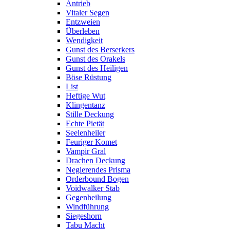
Antrieb
Vitaler Segen
Entzweien
Überleben
Wendigkeit
Gunst des Berserkers
Gunst des Orakels
Gunst des Heiligen
Böse Rüstung
List
Heftige Wut
Klingentanz
Stille Deckung
Echte Pietät
Seelenheiler
Feuriger Komet
Vampir Gral
Drachen Deckung
Negierendes Prisma
Orderbound Bogen
Voidwalker Stab
Gegenheilung
Windführung
Siegeshorn
Tabu Macht