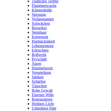
Tödlicher Treffer
Flammenwache
Klingenhülle
Streuung
Verlangsamen
Schwächen
Berserker
Steinhaut
Kriegsgott
Hartnäckigkeit
Lebensentzug
Erleuchten
Bollwerk
Psyschild
Ätzen
Himmelszorn
Verurteilung
Stärken
Schärfen
Täuschen
Rohe Gewalt
Eiserner Wille
Regenerieren
Heiliges Licht
Unheiliger Pakt