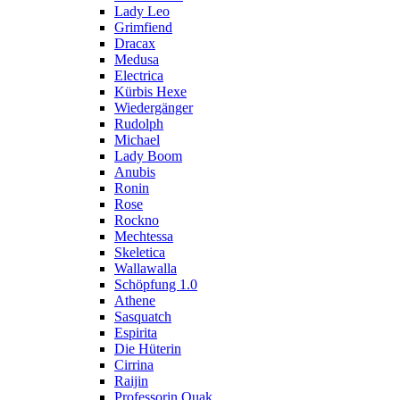
Lady Leo
Grimfiend
Dracax
Medusa
Electrica
Kürbis Hexe
Wiedergänger
Rudolph
Michael
Lady Boom
Anubis
Ronin
Rose
Rockno
Mechtessa
Skeletica
Wallawalla
Schöpfung 1.0
Athene
Sasquatch
Espirita
Die Hüterin
Cirrina
Raijin
Professorin Quak