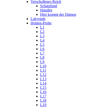
Verschollenes Reich
Schatzfund
Händler
Hier kommt der Dämon
Labyrinth
Helden-Probe
L1
L2
L3
L4
L5
L6
L7
L8
L9
L10
L11
L12
L13
L14
L15
L16
L17
L18
L19