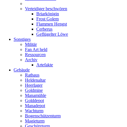
Verteidiger beschwören
Briarkönigin
Frost Golem
Flammen Hengst
Cerberus
Geflügelter Löwe
Sonstiges
Militär
Fan Art held
Ressourcen
Archiv
Artefakte
Gebäude
Rathaus
Heldenaltar
Heerlager
Goldmine
Manamühle
Golddepot
Manadepot
Wachturm
Bogenschützenturm
Magieturm
Geschützturm