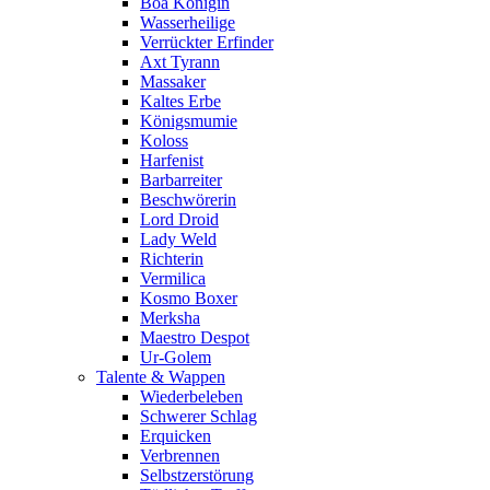
Boa Königin
Wasserheilige
Verrückter Erfinder
Axt Tyrann
Massaker
Kaltes Erbe
Königsmumie
Koloss
Harfenist
Barbarreiter
Beschwörerin
Lord Droid
Lady Weld
Richterin
Vermilica
Kosmo Boxer
Merksha
Maestro Despot
Ur-Golem
Talente & Wappen
Wiederbeleben
Schwerer Schlag
Erquicken
Verbrennen
Selbstzerstörung