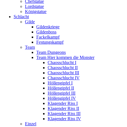
Chefstatue
Lordstatue
Königstatue
Schlacht
Gilde
Gildenkriege
Gildenboss
Fackelkampf
Festungskampf
Team
Team Dungeons
Team Hier kommen die Monster
Chaosschlucht I
Chaosschlucht II
Chaosschlucht III
Chaosschlucht IV
Höllengipfel I
Höllengipfel II
Höllengipfel III
Höllengipfel IV
Klagender Riss I
Klagender Riss II
Klagender Riss III
Klagender Riss IV
Einzel