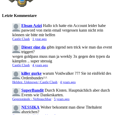
Letzte Kommentare
Ehsan Azizi
Hallo ich hatte ein Account leider habe
pasword von mein email vergessen kann nicht rein
können sie bitte mir helfen
Castle Clash
·
1 year ago
Dieser eine da
gibts irgend nen trick wie man das event
triggert?
wegen goldpass muss man ja weekly 3x gegen den typen da
kämpfen .. super stressig
Castle Clash
·
4 years ago
killer gurke
warum Voidwalker ??? Sie ist einHeld des
Ordenbundes^^
Helden: Unknown | Castle Clash
·
4 years ago
SuperBandit
Durch Kisten. Hauptsächlich aber durch
Events wie Dankeskarten.
Gegenstände - Verbrauchbar
·
5 years ago
NESSIKA
Woher bekommt man diese Titeltalent
abzeichen?