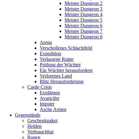
Meister Dungeon 2
Meister Dungeon 3
Meister Dungeon 4
Meister Dungeon 5
Meister Dungeon 6
Meister Dungeon 7
Meister Dungeon 8
Arena
Verschollenes Schlachtfeld
Expedition
Verlassene Ruine
Prüfung der Wächter
Ein Wächter herausfordern
Verlorenes Land
Blitz Herausforderung
Castle Crisis
Erzdämon
Avaricifer
Impster
Asche Armee
Gegenstände
Geschenkpaket
Helden
Verbrauchbar
Runen