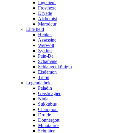
Ingenieur
Frosthexe
Dryade
Alchemist
Marodeur
Elite held
Henker
Assassine
Werwolf
Zyklop
Pain-Da
Schamane
Schlangenkönigin
Eisdämon
Triton
Legende held
Paladin
Geistmagier
Ninja
Sukkubus
Champion
Druide
Donnergott
Minotauros
Schnitter