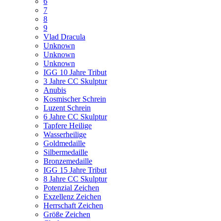
6
7
8
9
Vlad Dracula
Unknown
Unknown
Unknown
IGG 10 Jahre Tribut
3 Jahre CC Skulptur
Anubis
Kosmischer Schrein
Luzent Schrein
6 Jahre CC Skulptur
Tapfere Heilige
Wasserheilige
Goldmedaille
Silbermedaille
Bronzemedaille
IGG 15 Jahre Tribut
8 Jahre CC Skulptur
Potenzial Zeichen
Exzellenz Zeichen
Herrschaft Zeichen
Größe Zeichen