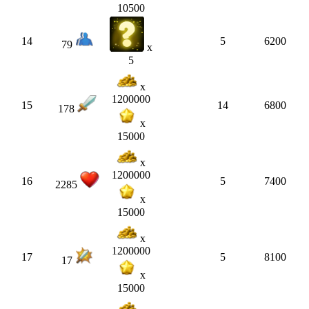
10500
14
5
6200
79
x
5
x
1200000
15
14
6800
178
x
15000
x
1200000
16
5
7400
2285
x
15000
x
1200000
17
5
8100
17
x
15000