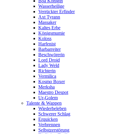
Boa Königin
Wasserheilige
Verrückter Erfinder
Axt Tyrann
Massaker
Kaltes Erbe
Königsmumie
Koloss
Harfenist
Barbarreiter
Beschwörerin
Lord Droid
Lady Weld
Richterin
Vermilica
Kosmo Boxer
Merksha
Maestro Despot
Ur-Golem
Talente & Wappen
Wiederbeleben
Schwerer Schlag
Erquicken
Verbrennen
Selbstzerstörung