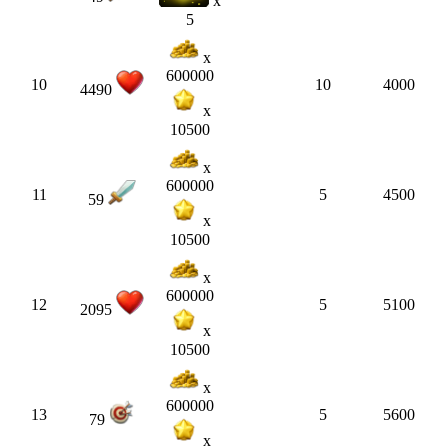
x
5
x
600000
10
10
4000
4490
x
10500
x
600000
11
5
4500
59
x
10500
x
600000
12
5
5100
2095
x
10500
x
600000
13
5
5600
79
x