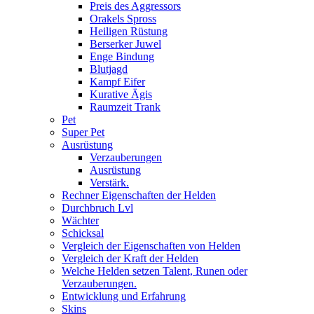
Preis des Aggressors
Orakels Spross
Heiligen Rüstung
Berserker Juwel
Enge Bindung
Blutjagd
Kampf Eifer
Kurative Ägis
Raumzeit Trank
Pet
Super Pet
Ausrüstung
Verzauberungen
Ausrüstung
Verstärk.
Rechner Eigenschaften der Helden
Durchbruch Lvl
Wächter
Schicksal
Vergleich der Eigenschaften von Helden
Vergleich der Kraft der Helden
Welche Helden setzen Talent, Runen oder
Verzauberungen.
Entwicklung und Erfahrung
Skins