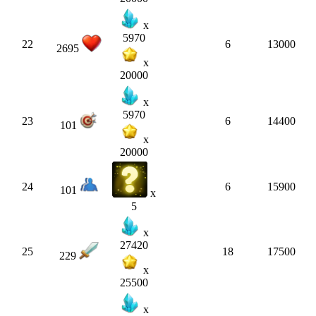
x
5970
22
6
13000
2695
x
20000
x
5970
23
6
14400
101
x
20000
24
6
15900
101
x
5
x
27420
25
18
17500
229
x
25500
x