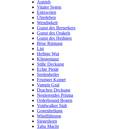
Antrieb
Vitaler Segen
Entzweien
Überleben
Wendigkeit
Gunst des Berserkers
Gunst des Orakels
Gunst des Heiligen
Böse Rüstung
List
Heftige Wut
Klingentanz
Stille Deckung
Echte Pietät
Seelenheiler
Feuriger Komet
Vampir Gral
Drachen Deckung
Negierendes Prisma
Orderbound Bogen
Voidwalker Stab
Gegenheilung
Windführung
Siegeshorn
Tabu Macht