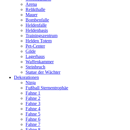
Arena
Relikthalle
Mauer
Bombenfalle
Heldenfalle
Heldenbasis
Trainingszentrum
Helden Totem
Pet-Center
Gilde
Lagerhaus
Waffenkammer
Steinbruch
Statue der Wächter
Dekorationen
Ninja
Fußball Sternentrophäe
Fahne 1
Fahne 2
Fahne 3
Fahne 4
Fahne 5
Fahne 6
Fahne 7
Fahne 8