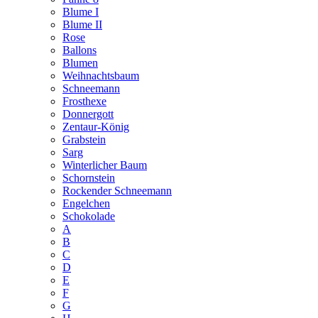
Blume I
Blume II
Rose
Ballons
Blumen
Weihnachtsbaum
Schneemann
Frosthexe
Donnergott
Zentaur-König
Grabstein
Sarg
Winterlicher Baum
Schornstein
Rockender Schneemann
Engelchen
Schokolade
A
B
C
D
E
F
G