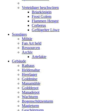
Verteidiger beschwören
Briarkönigin
Frost Golem
Flammen Hengst
Cerberus
Geflügelter Löwe
Sonstiges
Militär
Fan Art held
Ressourcen
Archiv
Artefakte
Gebäude
Rathaus
Heldenaltar
Heerlager
Goldmine
Manamühle
Golddepot
Manadepot
Wachturm
Bogenschützenturm
Magieturm
Geschützturm