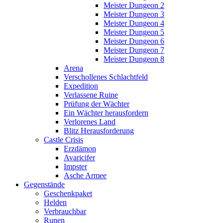
Meister Dungeon 2
Meister Dungeon 3
Meister Dungeon 4
Meister Dungeon 5
Meister Dungeon 6
Meister Dungeon 7
Meister Dungeon 8
Arena
Verschollenes Schlachtfeld
Expedition
Verlassene Ruine
Prüfung der Wächter
Ein Wächter herausfordern
Verlorenes Land
Blitz Herausforderung
Castle Crisis
Erzdämon
Avaricifer
Impster
Asche Armee
Gegenstände
Geschenkpaket
Helden
Verbrauchbar
Runen