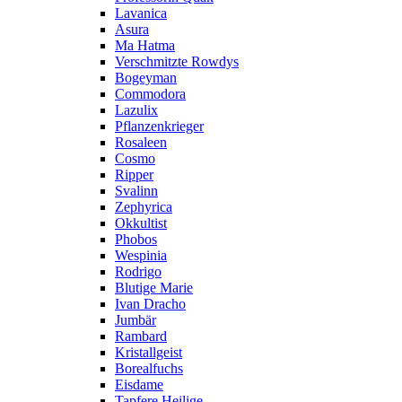
Lavanica
Asura
Ma Hatma
Verschmitzte Rowdys
Bogeyman
Commodora
Lazulix
Pflanzenkrieger
Rosaleen
Cosmo
Ripper
Svalinn
Zephyrica
Okkultist
Phobos
Wespinia
Rodrigo
Blutige Marie
Ivan Dracho
Jumbär
Rambard
Kristallgeist
Borealfuchs
Eisdame
Tapfere Heilige