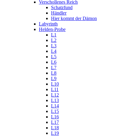
Verschollenes Reich
Schatzfund
Händler
Hier kommt der Dämon
Labyrinth
Helden-Probe
L1
L2
L3
L4
L5
L6
L7
L8
L9
L10
L11
L12
L13
L14
L15
L16
L17
L18
L19