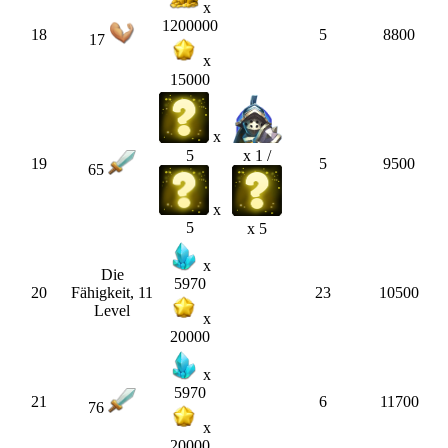
x
1200000
18
5
8800
17
x
15000
x
5
x 1 /
19
5
9500
65
x
5
x 5
x
Die
5970
20
Fähigkeit, 11
23
10500
Level
x
20000
x
5970
21
6
11700
76
x
20000