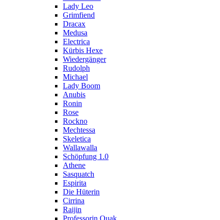
Lady Leo
Grimfiend
Dracax
Medusa
Electrica
Kürbis Hexe
Wiedergänger
Rudolph
Michael
Lady Boom
Anubis
Ronin
Rose
Rockno
Mechtessa
Skeletica
Wallawalla
Schöpfung 1.0
Athene
Sasquatch
Espirita
Die Hüterin
Cirrina
Raijin
Professorin Quak