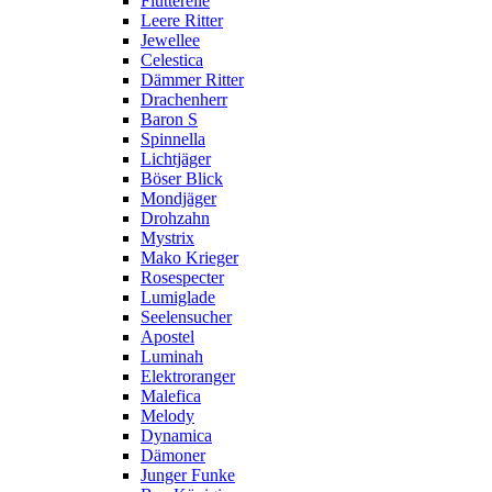
Flutterelle
Leere Ritter
Jewellee
Celestica
Dämmer Ritter
Drachenherr
Baron S
Spinnella
Lichtjäger
Böser Blick
Mondjäger
Drohzahn
Mystrix
Mako Krieger
Rosespecter
Lumiglade
Seelensucher
Apostel
Luminah
Elektroranger
Malefica
Melody
Dynamica
Dämoner
Junger Funke