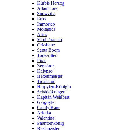
Kürbis Herzog
Atlanticore
Snowzilla
Eros
Immortep
Moltanica
Aries
Vlad Dracula
Orksbane
Santa Boom
Todesritter
Pixie
Zerstörer
Kalypso
Hexenmeister
Treantaur
Harpyien-Königin
Schädelkrieger
Kapitän Weißbart
Gargoyle
Candy Kane
Arktika
Valentina
Phantomkönig
Biestmeister