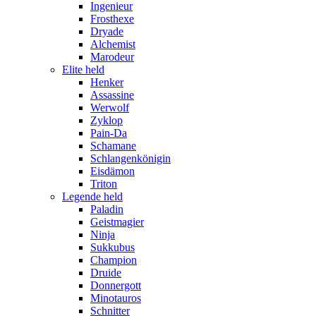
Ingenieur
Frosthexe
Dryade
Alchemist
Marodeur
Elite held
Henker
Assassine
Werwolf
Zyklop
Pain-Da
Schamane
Schlangenkönigin
Eisdämon
Triton
Legende held
Paladin
Geistmagier
Ninja
Sukkubus
Champion
Druide
Donnergott
Minotauros
Schnitter