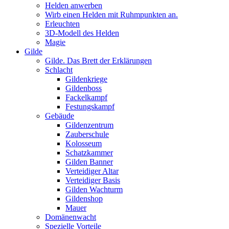
Helden anwerben
Wirb einen Helden mit Ruhmpunkten an.
Erleuchten
3D-Modell des Helden
Magie
Gilde
Gilde. Das Brett der Erklärungen
Schlacht
Gildenkriege
Gildenboss
Fackelkampf
Festungskampf
Gebäude
Gildenzentrum
Zauberschule
Kolosseum
Schatzkammer
Gilden Banner
Verteidiger Altar
Verteidiger Basis
Gilden Wachturm
Gildenshop
Mauer
Domänenwacht
Spezielle Vorteile