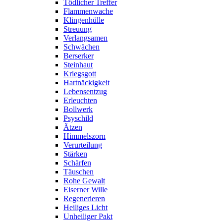
Tödlicher Treffer
Flammenwache
Klingenhülle
Streuung
Verlangsamen
Schwächen
Berserker
Steinhaut
Kriegsgott
Hartnäckigkeit
Lebensentzug
Erleuchten
Bollwerk
Psyschild
Ätzen
Himmelszorn
Verurteilung
Stärken
Schärfen
Täuschen
Rohe Gewalt
Eiserner Wille
Regenerieren
Heiliges Licht
Unheiliger Pakt