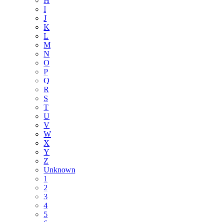
H
I
J
K
L
M
N
O
P
Q
R
S
T
U
V
W
X
Y
Z
Unknown
1
2
3
4
5