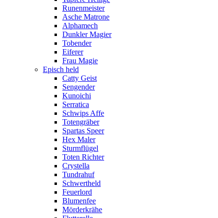
Runenmeister
Asche Matrone
Alphamech
Dunkler Magier
Tobender
Eiferer
Frau Magie
Episch held
Catty Geist
Sengender
Kunoichi
Serratica
Schwips Affe
Totengräber
Spartas Speer
Hex Maler
Sturmflügel
Toten Richter
Crystella
Tundrahuf
Schwertheld
Feuerlord
Blumenfee
Mörderkrähe