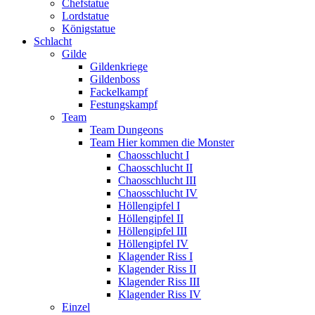
Chefstatue
Lordstatue
Königstatue
Schlacht
Gilde
Gildenkriege
Gildenboss
Fackelkampf
Festungskampf
Team
Team Dungeons
Team Hier kommen die Monster
Chaosschlucht I
Chaosschlucht II
Chaosschlucht III
Chaosschlucht IV
Höllengipfel I
Höllengipfel II
Höllengipfel III
Höllengipfel IV
Klagender Riss I
Klagender Riss II
Klagender Riss III
Klagender Riss IV
Einzel