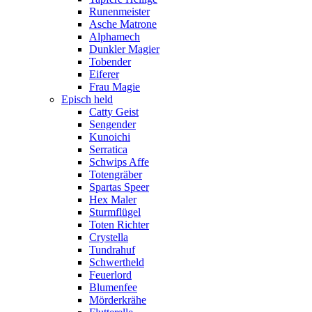
Runenmeister
Asche Matrone
Alphamech
Dunkler Magier
Tobender
Eiferer
Frau Magie
Episch held
Catty Geist
Sengender
Kunoichi
Serratica
Schwips Affe
Totengräber
Spartas Speer
Hex Maler
Sturmflügel
Toten Richter
Crystella
Tundrahuf
Schwertheld
Feuerlord
Blumenfee
Mörderkrähe