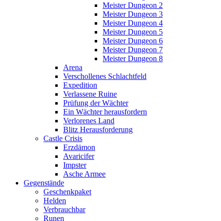
Meister Dungeon 2
Meister Dungeon 3
Meister Dungeon 4
Meister Dungeon 5
Meister Dungeon 6
Meister Dungeon 7
Meister Dungeon 8
Arena
Verschollenes Schlachtfeld
Expedition
Verlassene Ruine
Prüfung der Wächter
Ein Wächter herausfordern
Verlorenes Land
Blitz Herausforderung
Castle Crisis
Erzdämon
Avaricifer
Impster
Asche Armee
Gegenstände
Geschenkpaket
Helden
Verbrauchbar
Runen