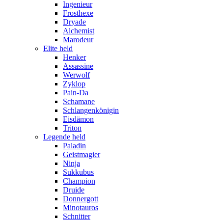
Ingenieur
Frosthexe
Dryade
Alchemist
Marodeur
Elite held
Henker
Assassine
Werwolf
Zyklop
Pain-Da
Schamane
Schlangenkönigin
Eisdämon
Triton
Legende held
Paladin
Geistmagier
Ninja
Sukkubus
Champion
Druide
Donnergott
Minotauros
Schnitter