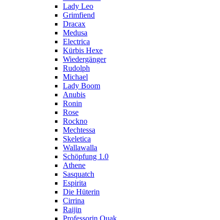
Lady Leo
Grimfiend
Dracax
Medusa
Electrica
Kürbis Hexe
Wiedergänger
Rudolph
Michael
Lady Boom
Anubis
Ronin
Rose
Rockno
Mechtessa
Skeletica
Wallawalla
Schöpfung 1.0
Athene
Sasquatch
Espirita
Die Hüterin
Cirrina
Raijin
Professorin Quak