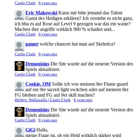
Castle Clash
·
6 years ago
Eric Makowski
Kann mir bitte jemand das Talent
Gunst des Heiligen erklären? Ich verstehe es nicht ganz,
ich hba es auf Rose auf Level 9 gezogen war das ein waste?
Machen ihre angriffe wirklich 900 % schaden und...
Castle Clash
·
6 years ago
gamer
welche chancen hat man auf Skeletica?
Castle Clash
·
6 years ago
Demonisius
Die Site wurde auf die neueste Version des
Spiels aktualisiert.
Castle Clash
·
6 years ago
Cookie. OM
Sollte ich von meinem 8er Flame guard
auf ein 9er sacred light switchen oder auf meinem 8er
FG bleiben und FG auf 9er skill machen?
Helden: Wallawalla | Castle Clash
·
6 years ago
Demonisius
Die Site wurde auf die neueste Version des
Spiels aktualisiert.
Castle Clash
·
6 years ago
GiGi
Hallo,
meine Frage ist, ob ein Held wirklich stärker wird