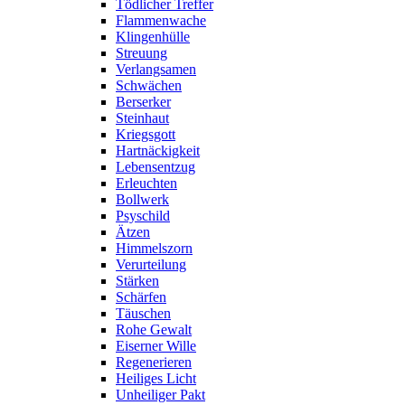
Tödlicher Treffer
Flammenwache
Klingenhülle
Streuung
Verlangsamen
Schwächen
Berserker
Steinhaut
Kriegsgott
Hartnäckigkeit
Lebensentzug
Erleuchten
Bollwerk
Psyschild
Ätzen
Himmelszorn
Verurteilung
Stärken
Schärfen
Täuschen
Rohe Gewalt
Eiserner Wille
Regenerieren
Heiliges Licht
Unheiliger Pakt