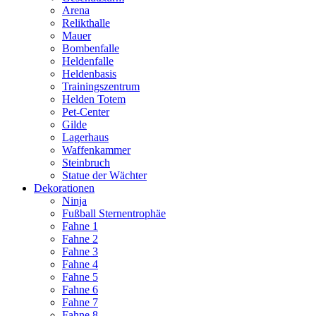
Arena
Relikthalle
Mauer
Bombenfalle
Heldenfalle
Heldenbasis
Trainingszentrum
Helden Totem
Pet-Center
Gilde
Lagerhaus
Waffenkammer
Steinbruch
Statue der Wächter
Dekorationen
Ninja
Fußball Sternentrophäe
Fahne 1
Fahne 2
Fahne 3
Fahne 4
Fahne 5
Fahne 6
Fahne 7
Fahne 8