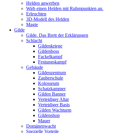
Helden anwerben
Wirb einen Helden mit Ruhmpunkten an.
Erleuchten
3D-Modell des Helden
Magie
Gilde
Gilde. Das Brett der Erklärungen
Schlacht
Gildenkriege
Gildenboss
Fackelkampf
Festungskampf
Gebäude
Gildenzentrum
Zauberschule
Kolosseum
Schatzkammer
Gilden Banner
Verteidiger Altar
Verteidiger Basis
Gilden Wachturm
Gildenshop
Mauer
Domänenwacht
Spezielle Vorteile