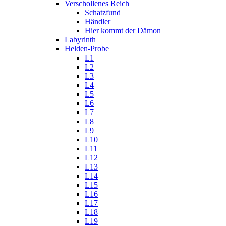
Verschollenes Reich
Schatzfund
Händler
Hier kommt der Dämon
Labyrinth
Helden-Probe
L1
L2
L3
L4
L5
L6
L7
L8
L9
L10
L11
L12
L13
L14
L15
L16
L17
L18
L19