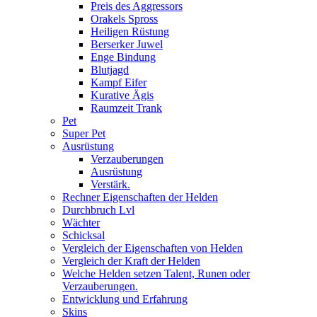
Preis des Aggressors
Orakels Spross
Heiligen Rüstung
Berserker Juwel
Enge Bindung
Blutjagd
Kampf Eifer
Kurative Ägis
Raumzeit Trank
Pet
Super Pet
Ausrüstung
Verzauberungen
Ausrüstung
Verstärk.
Rechner Eigenschaften der Helden
Durchbruch Lvl
Wächter
Schicksal
Vergleich der Eigenschaften von Helden
Vergleich der Kraft der Helden
Welche Helden setzen Talent, Runen oder
Verzauberungen.
Entwicklung und Erfahrung
Skins