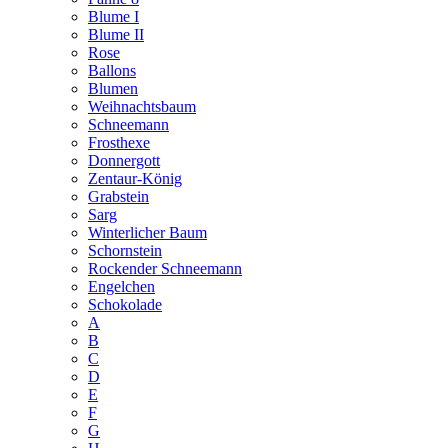
Blume I
Blume II
Rose
Ballons
Blumen
Weihnachtsbaum
Schneemann
Frosthexe
Donnergott
Zentaur-König
Grabstein
Sarg
Winterlicher Baum
Schornstein
Rockender Schneemann
Engelchen
Schokolade
A
B
C
D
E
F
G