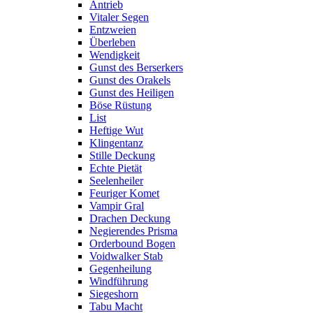
Antrieb
Vitaler Segen
Entzweien
Überleben
Wendigkeit
Gunst des Berserkers
Gunst des Orakels
Gunst des Heiligen
Böse Rüstung
List
Heftige Wut
Klingentanz
Stille Deckung
Echte Pietät
Seelenheiler
Feuriger Komet
Vampir Gral
Drachen Deckung
Negierendes Prisma
Orderbound Bogen
Voidwalker Stab
Gegenheilung
Windführung
Siegeshorn
Tabu Macht