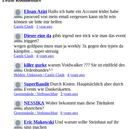
Letzte Kommentare
Ehsan Azizi
Hallo ich hatte ein Account leider habe
pasword von mein email vergessen kann nicht rein
können sie bitte mir helfen
Castle Clash
·
1 year ago
Dieser eine da
gibts irgend nen trick wie man das event
triggert?
wegen goldpass muss man ja weekly 3x gegen den typen da
kämpfen .. super stressig
Castle Clash
·
4 years ago
killer gurke
warum Voidwalker ??? Sie ist einHeld des
Ordenbundes^^
Helden: Unknown | Castle Clash
·
4 years ago
SuperBandit
Durch Kisten. Hauptsächlich aber durch
Events wie Dankeskarten.
Gegenstände - Verbrauchbar
·
5 years ago
NESSIKA
Woher bekommt man diese Titeltalent
abzeichen?
Gegenstände - Verbrauchbar
·
6 years ago
Eric Makowski
Und warum sollte Steinhaut auf ihr
sinn machen