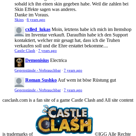
sobald ich ihn einen skin gegeben habe. Weil die zahlen bei
Skin Effekte sagen was anderes.
Danke im Voraus.
Skins
·
6 years ago
cxlled_lukas
Moin, letztens habe ich mich im Itemshop
im Inventar verkauft. Daraufhin habe ich den Support
kontaktiert, welcher mir gesagt hat, dass ich die Truhen
verkaufen soll und die Ehre erstattet bekomme....
Castle Clash
·
7 years ago
Demonisius
Electrica
Gegenstände - Verbrauchbar
·
7 years ago
Roman Sushko
Auf wem ist böse Rüstung gut
Gegenstände - Verbrauchbar
·
7 years ago
casclash.com is a fan site of a game Castle Clash and All site content
is trademarks of
©IGG Alle Rechte