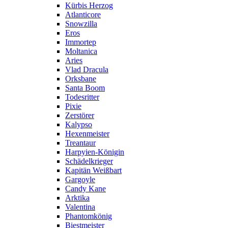
Kürbis Herzog
Atlanticore
Snowzilla
Eros
Immortep
Moltanica
Aries
Vlad Dracula
Orksbane
Santa Boom
Todesritter
Pixie
Zerstörer
Kalypso
Hexenmeister
Treantaur
Harpyien-Königin
Schädelkrieger
Kapitän Weißbart
Gargoyle
Candy Kane
Arktika
Valentina
Phantomkönig
Biestmeister