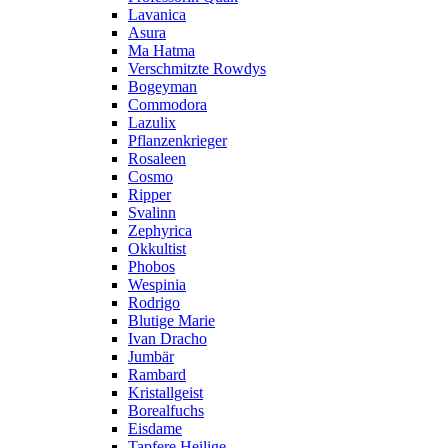
Lavanica
Asura
Ma Hatma
Verschmitzte Rowdys
Bogeyman
Commodora
Lazulix
Pflanzenkrieger
Rosaleen
Cosmo
Ripper
Svalinn
Zephyrica
Okkultist
Phobos
Wespinia
Rodrigo
Blutige Marie
Ivan Dracho
Jumbär
Rambard
Kristallgeist
Borealfuchs
Eisdame
Tapfere Heilige