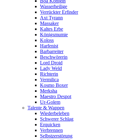
Boa Königin
Wasserheilige
Verrückter Erfinder
Axt Tyrann
Massaker
Kaltes Erbe
Königsmumie
Koloss
Harfenist
Barbarreiter
Beschwörerin
Lord Droid
Lady Weld
Richterin
Vermilica
Kosmo Boxer
Merksha
Maestro Despot
Ur-Golem
Talente & Wappen
Wiederbeleben
Schwerer Schlag
Erquicken
Verbrennen
Selbstzerstörung