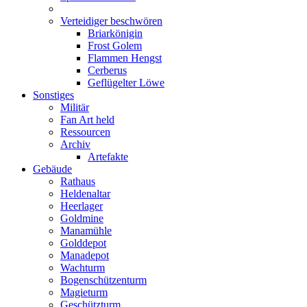
Verteidiger beschwören
Briarkönigin
Frost Golem
Flammen Hengst
Cerberus
Geflügelter Löwe
Sonstiges
Militär
Fan Art held
Ressourcen
Archiv
Artefakte
Gebäude
Rathaus
Heldenaltar
Heerlager
Goldmine
Manamühle
Golddepot
Manadepot
Wachturm
Bogenschützenturm
Magieturm
Geschützturm