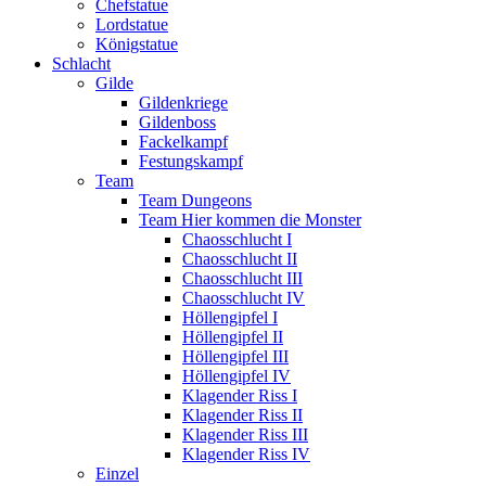
Chefstatue
Lordstatue
Königstatue
Schlacht
Gilde
Gildenkriege
Gildenboss
Fackelkampf
Festungskampf
Team
Team Dungeons
Team Hier kommen die Monster
Chaosschlucht I
Chaosschlucht II
Chaosschlucht III
Chaosschlucht IV
Höllengipfel I
Höllengipfel II
Höllengipfel III
Höllengipfel IV
Klagender Riss I
Klagender Riss II
Klagender Riss III
Klagender Riss IV
Einzel