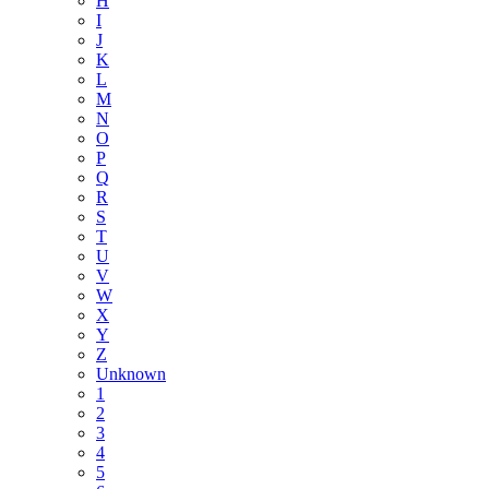
H
I
J
K
L
M
N
O
P
Q
R
S
T
U
V
W
X
Y
Z
Unknown
1
2
3
4
5