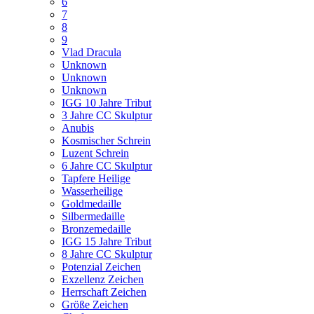
6
7
8
9
Vlad Dracula
Unknown
Unknown
Unknown
IGG 10 Jahre Tribut
3 Jahre CC Skulptur
Anubis
Kosmischer Schrein
Luzent Schrein
6 Jahre CC Skulptur
Tapfere Heilige
Wasserheilige
Goldmedaille
Silbermedaille
Bronzemedaille
IGG 15 Jahre Tribut
8 Jahre CC Skulptur
Potenzial Zeichen
Exzellenz Zeichen
Herrschaft Zeichen
Größe Zeichen