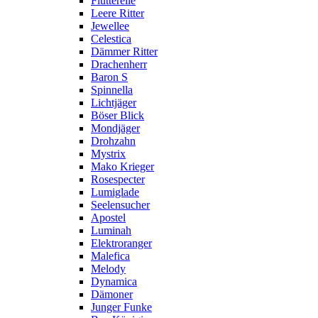
Flutterelle
Leere Ritter
Jewellee
Celestica
Dämmer Ritter
Drachenherr
Baron S
Spinnella
Lichtjäger
Böser Blick
Mondjäger
Drohzahn
Mystrix
Mako Krieger
Rosespecter
Lumiglade
Seelensucher
Apostel
Luminah
Elektroranger
Malefica
Melody
Dynamica
Dämoner
Junger Funke