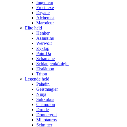
Ingenieur
Frosthexe
Dryade
Alchemist
Marodeur
Elite held
Henker
Assassine
Werwolf
Zyklop
Pain-Da
Schamane
Schlangenkönigin
Eisdämon
Triton
Legende held
Paladin
Geistmagier
Ninja
Sukkubus
Champion
Druide
Donnergott
Minotauros
Schnitter