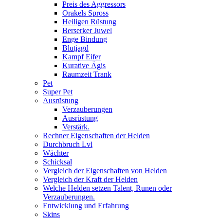
Preis des Aggressors
Orakels Spross
Heiligen Rüstung
Berserker Juwel
Enge Bindung
Blutjagd
Kampf Eifer
Kurative Ägis
Raumzeit Trank
Pet
Super Pet
Ausrüstung
Verzauberungen
Ausrüstung
Verstärk.
Rechner Eigenschaften der Helden
Durchbruch Lvl
Wächter
Schicksal
Vergleich der Eigenschaften von Helden
Vergleich der Kraft der Helden
Welche Helden setzen Talent, Runen oder
Verzauberungen.
Entwicklung und Erfahrung
Skins