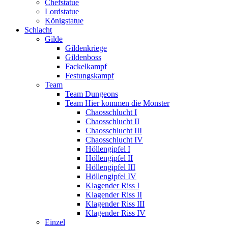
Chefstatue
Lordstatue
Königstatue
Schlacht
Gilde
Gildenkriege
Gildenboss
Fackelkampf
Festungskampf
Team
Team Dungeons
Team Hier kommen die Monster
Chaosschlucht I
Chaosschlucht II
Chaosschlucht III
Chaosschlucht IV
Höllengipfel I
Höllengipfel II
Höllengipfel III
Höllengipfel IV
Klagender Riss I
Klagender Riss II
Klagender Riss III
Klagender Riss IV
Einzel