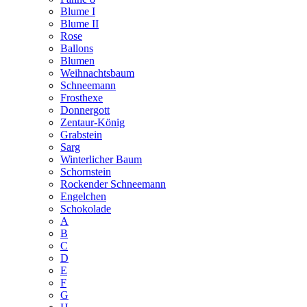
Blume I
Blume II
Rose
Ballons
Blumen
Weihnachtsbaum
Schneemann
Frosthexe
Donnergott
Zentaur-König
Grabstein
Sarg
Winterlicher Baum
Schornstein
Rockender Schneemann
Engelchen
Schokolade
A
B
C
D
E
F
G