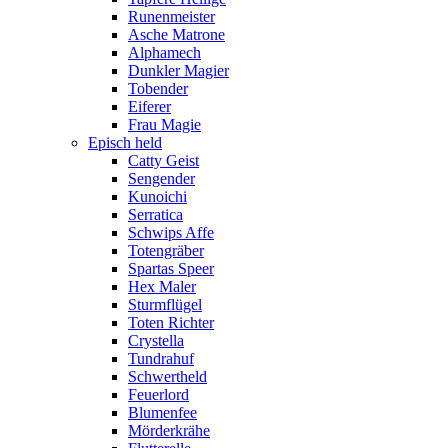
Runenmeister
Asche Matrone
Alphamech
Dunkler Magier
Tobender
Eiferer
Frau Magie
Episch held
Catty Geist
Sengender
Kunoichi
Serratica
Schwips Affe
Totengräber
Spartas Speer
Hex Maler
Sturmflügel
Toten Richter
Crystella
Tundrahuf
Schwertheld
Feuerlord
Blumenfee
Mörderkrähe