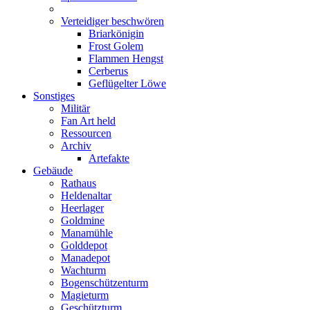
Verteidiger beschwören
Briarkönigin
Frost Golem
Flammen Hengst
Cerberus
Geflügelter Löwe
Sonstiges
Militär
Fan Art held
Ressourcen
Archiv
Artefakte
Gebäude
Rathaus
Heldenaltar
Heerlager
Goldmine
Manamühle
Golddepot
Manadepot
Wachturm
Bogenschützenturm
Magieturm
Geschützturm