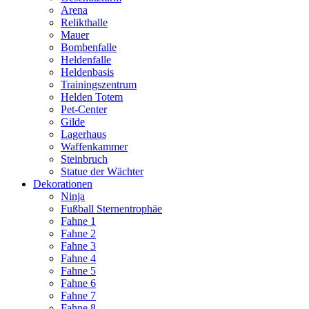
Arena
Relikthalle
Mauer
Bombenfalle
Heldenfalle
Heldenbasis
Trainingszentrum
Helden Totem
Pet-Center
Gilde
Lagerhaus
Waffenkammer
Steinbruch
Statue der Wächter
Dekorationen
Ninja
Fußball Sternentrophäe
Fahne 1
Fahne 2
Fahne 3
Fahne 4
Fahne 5
Fahne 6
Fahne 7
Fahne 8