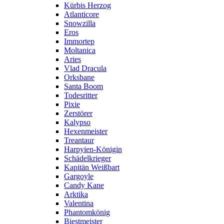
Kürbis Herzog
Atlanticore
Snowzilla
Eros
Immortep
Moltanica
Aries
Vlad Dracula
Orksbane
Santa Boom
Todesritter
Pixie
Zerstörer
Kalypso
Hexenmeister
Treantaur
Harpyien-Königin
Schädelkrieger
Kapitän Weißbart
Gargoyle
Candy Kane
Arktika
Valentina
Phantomkönig
Biestmeister