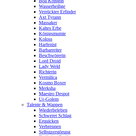
Boa Königin
Wasserheilige
Verrückter Erfinder
Axt Tyrann
Massaker
Kaltes Erbe
Königsmumie
Koloss
Harfenist
Barbarreiter
Beschwörerin
Lord Droid
Lady Weld
Richterin
Vermilica
Kosmo Boxer
Merksha
Maestro Despot
Ur-Golem
Talente & Wappen
Wiederbeleben
Schwerer Schlag
Erquicken
Verbrennen
Selbstzerstörung