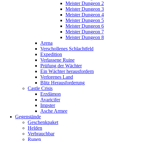
Meister Dungeon 2
Meister Dungeon 3
Meister Dungeon 4
Meister Dungeon 5
Meister Dungeon 6
Meister Dungeon 7
Meister Dungeon 8
Arena
Verschollenes Schlachtfeld
Expedition
Verlassene Ruine
Prüfung der Wächter
Ein Wächter herausfordern
Verlorenes Land
Blitz Herausforderung
Castle Crisis
Erzdämon
Avaricifer
Impster
Asche Armee
Gegenstände
Geschenkpaket
Helden
Verbrauchbar
Runen