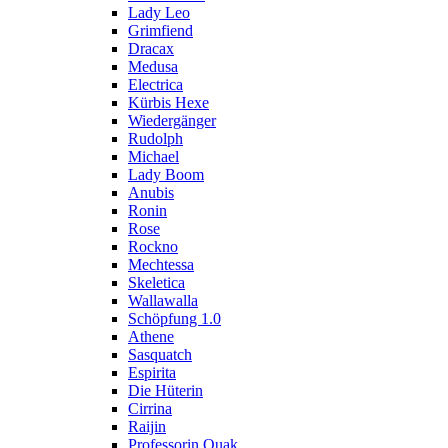
Lady Leo
Grimfiend
Dracax
Medusa
Electrica
Kürbis Hexe
Wiedergänger
Rudolph
Michael
Lady Boom
Anubis
Ronin
Rose
Rockno
Mechtessa
Skeletica
Wallawalla
Schöpfung 1.0
Athene
Sasquatch
Espirita
Die Hüterin
Cirrina
Raijin
Professorin Quak