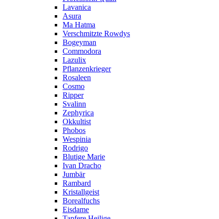
Lavanica
Asura
Ma Hatma
Verschmitzte Rowdys
Bogeyman
Commodora
Lazulix
Pflanzenkrieger
Rosaleen
Cosmo
Ripper
Svalinn
Zephyrica
Okkultist
Phobos
Wespinia
Rodrigo
Blutige Marie
Ivan Dracho
Jumbär
Rambard
Kristallgeist
Borealfuchs
Eisdame
Tapfere Heilige