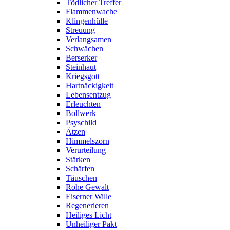
Tödlicher Treffer
Flammenwache
Klingenhülle
Streuung
Verlangsamen
Schwächen
Berserker
Steinhaut
Kriegsgott
Hartnäckigkeit
Lebensentzug
Erleuchten
Bollwerk
Psyschild
Ätzen
Himmelszorn
Verurteilung
Stärken
Schärfen
Täuschen
Rohe Gewalt
Eiserner Wille
Regenerieren
Heiliges Licht
Unheiliger Pakt