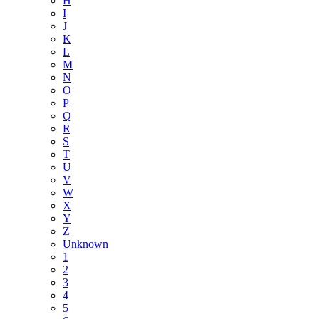
H
I
J
K
L
M
N
O
P
Q
R
S
T
U
V
W
X
Y
Z
Unknown
1
2
3
4
5