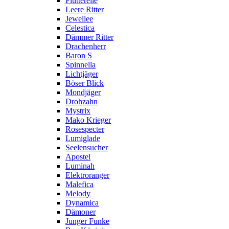
Flutterelle
Leere Ritter
Jewellee
Celestica
Dämmer Ritter
Drachenherr
Baron S
Spinnella
Lichtjäger
Böser Blick
Mondjäger
Drohzahn
Mystrix
Mako Krieger
Rosespecter
Lumiglade
Seelensucher
Apostel
Luminah
Elektroranger
Malefica
Melody
Dynamica
Dämoner
Junger Funke