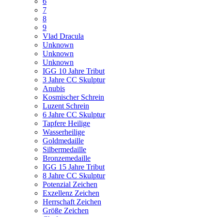
6
7
8
9
Vlad Dracula
Unknown
Unknown
Unknown
IGG 10 Jahre Tribut
3 Jahre CC Skulptur
Anubis
Kosmischer Schrein
Luzent Schrein
6 Jahre CC Skulptur
Tapfere Heilige
Wasserheilige
Goldmedaille
Silbermedaille
Bronzemedaille
IGG 15 Jahre Tribut
8 Jahre CC Skulptur
Potenzial Zeichen
Exzellenz Zeichen
Herrschaft Zeichen
Größe Zeichen