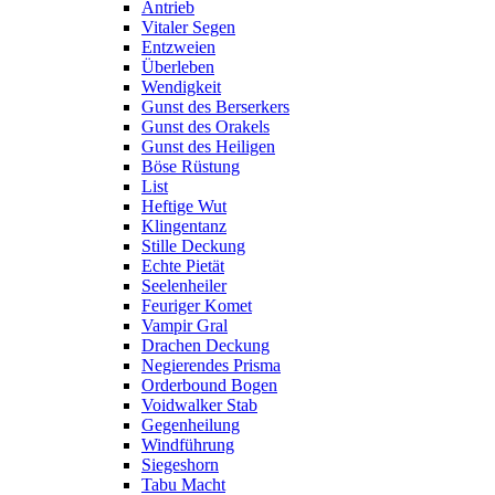
Antrieb
Vitaler Segen
Entzweien
Überleben
Wendigkeit
Gunst des Berserkers
Gunst des Orakels
Gunst des Heiligen
Böse Rüstung
List
Heftige Wut
Klingentanz
Stille Deckung
Echte Pietät
Seelenheiler
Feuriger Komet
Vampir Gral
Drachen Deckung
Negierendes Prisma
Orderbound Bogen
Voidwalker Stab
Gegenheilung
Windführung
Siegeshorn
Tabu Macht