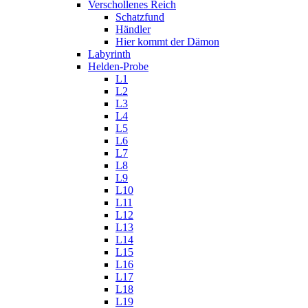
Verschollenes Reich
Schatzfund
Händler
Hier kommt der Dämon
Labyrinth
Helden-Probe
L1
L2
L3
L4
L5
L6
L7
L8
L9
L10
L11
L12
L13
L14
L15
L16
L17
L18
L19