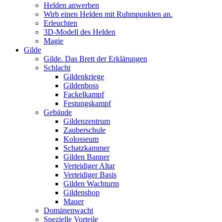
Helden anwerben
Wirb einen Helden mit Ruhmpunkten an.
Erleuchten
3D-Modell des Helden
Magie
Gilde
Gilde. Das Brett der Erklärungen
Schlacht
Gildenkriege
Gildenboss
Fackelkampf
Festungskampf
Gebäude
Gildenzentrum
Zauberschule
Kolosseum
Schatzkammer
Gilden Banner
Verteidiger Altar
Verteidiger Basis
Gilden Wachturm
Gildenshop
Mauer
Domänenwacht
Spezielle Vorteile