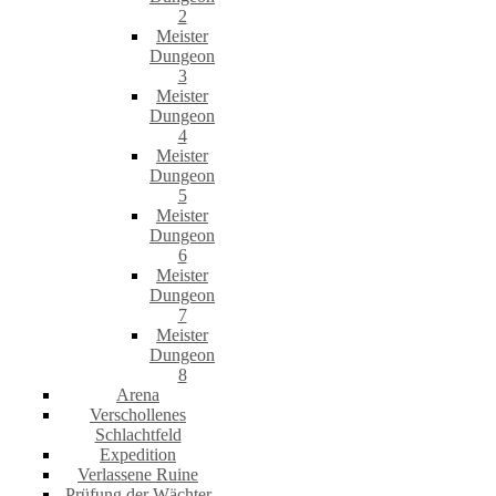
2
Meister
Dungeon
3
Meister
Dungeon
4
Meister
Dungeon
5
Meister
Dungeon
6
Meister
Dungeon
7
Meister
Dungeon
8
Arena
Verschollenes
Schlachtfeld
Expedition
Verlassene Ruine
Prüfung der Wächter