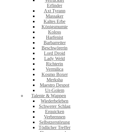
Verrückter
Erfinder
Axt Tyrann
Massaker
Kaltes Erbe
Königsmumie
Koloss
Harfenist
Barbarreiter
Beschwörerin
Lord Droid
Lady Weld
Richterin
Vermilica
Kosmo Boxer
Merksha
Maestro Despot
Ur-Golem
Talente & Wappen
Wiederbeleben
Schwerer Schlag
Erquicken
Verbrennen
Selbstzerstörung
Tödlicher Treffer