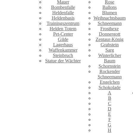
Mauer
Rose
Bombenfalle
Ballons
Heldenfalle
Blumen
Heldenbasis
Weihnachtsbaum
Trainingszentrum
Schneemann
Helden Totem
Frosthexe
Pet-Center
Donnergott
Gilde
Zentaur-König
Lagerhaus
Grabstein
Waffenkammer
Sarg
Steinbruch
Winterlicher
Statue der Wächter
Baum
Schornstein
Rockender
Schneemann
Engelchen
Schokolade
A
B
C
D
E
F
G
H