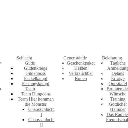
Schlacht
Gegenstände
Belohnung
Gilde
Geschenkpaket
Tägliche
Gildenkriege
Helden
Anmeldun
Gildenboss
Verbrauchbar
Details
Fackelkampf
Runen
Erfolge
Festungskampf
Questtafel
Team
Brunnen de
Team Dungeons
Wünsche
Team Hier kommen
Training
die Monster
Göttlicher
Chaosschlucht
Hammer
I
Das Rad de
Chaosschlucht
Freundschaf
II