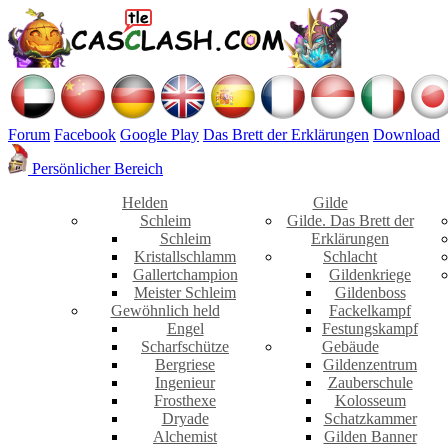
Forum
Facebook
Google Play
Das Brett der Erklärungen
Download
Persönlicher Bereich
Helden
Gilde
Schleim
Gilde. Das Brett der
Schleim
Erklärungen
Kristallschlamm
Schlacht
Gallertchampion
Gildenkriege
Meister Schleim
Gildenboss
Gewöhnlich held
Fackelkampf
Engel
Festungskampf
Scharfschütze
Gebäude
Bergriese
Gildenzentrum
Ingenieur
Zauberschule
Frosthexe
Kolosseum
Dryade
Schatzkammer
Alchemist
Gilden Banner