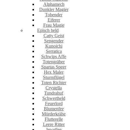
Alphamech
Dunkler Magier
Tobender
Eiferer
Frau Magie
Episch held
Catty Geist
Sengender
Kunoichi
Serratica
Schwips Affe
Totengräber
Spartas Speer
Hex Maler
Sturmflügel
Toten Richter
Crystella
Tundrahuf
Schwertheld
Feuerlord
Blumenfee
Mörderkrähe
Flutterelle
Leere Ritter
Jewellee