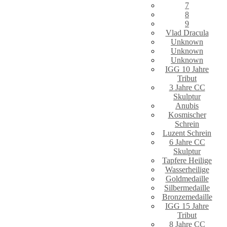
7
8
9
Vlad Dracula
Unknown
Unknown
Unknown
IGG 10 Jahre
Tribut
3 Jahre CC
Skulptur
Anubis
Kosmischer
Schrein
Luzent Schrein
6 Jahre CC
Skulptur
Tapfere Heilige
Wasserheilige
Goldmedaille
Silbermedaille
Bronzemedaille
IGG 15 Jahre
Tribut
8 Jahre CC