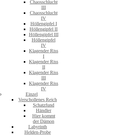
Chaosschlucht
III
Chaosschlucht
IV
Höllengipfel I
Höllengipfel II
Höllengipfel III
Höllengipfel
IV
Klagender Riss
I
Klagender Riss
II
Klagender Riss
III
Klagender Riss
IV
Einzel
Verschollenes Reich
Schatzfund
Händler
Hier kommt
der Dämon
Labyrinth
Helden-Probe