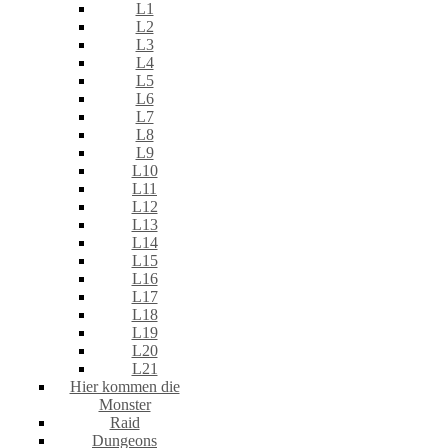
L1
L2
L3
L4
L5
L6
L7
L8
L9
L10
L11
L12
L13
L14
L15
L16
L17
L18
L19
L20
L21
Hier kommen die
Monster
Raid
Dungeons