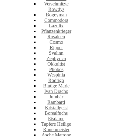
Verschmitzte
Rowdys
Bogeyman
Commodora
Lazulix
Pflanzenkrieger
Rosaleen
Cosmo
Ripper
Svalinn
Zephyrica
Okkultist
Phobos
Wespinia
Rodrigo
Blutige Marie
Ivan Dracho
Jumbär
Rambard
Kristallgeist
Borealfuchs
Eisdame
Tapfere Heilige
Runenmeister
Asche Matrone