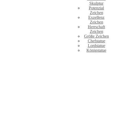
Skulptur
Potenzial
Zeichen
Exzellenz
Zeichen
Herrschaft
Zeichen
Größe Zeichen
Chefstatue
Lordstatue
Königstatue