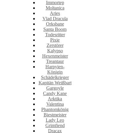
Immortep
Moltanica
Aries
Vlad Dracula
Orksbane
Santa Boom
Todesritter
Pixie
Zerstörer
Kalypso
Hexenmeister
Treantaur
Harpyien-
Königin
Schädelkrieger
Kapitän Weißbart
Gargoyle
Candy Kane
Arktika
Valentina
Phantomkönig
Biestmeister
Lady Leo
Grimfiend
Dracax