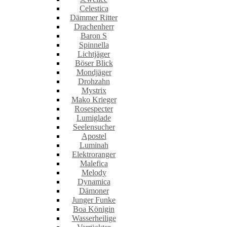
Celestica
Dämmer Ritter
Drachenherr
Baron S
Spinnella
Lichtjäger
Böser Blick
Mondjäger
Drohzahn
Mystrix
Mako Krieger
Rosespecter
Lumiglade
Seelensucher
Apostel
Luminah
Elektroranger
Malefica
Melody
Dynamica
Dämoner
Junger Funke
Boa Königin
Wasserheilige