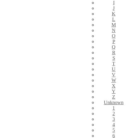
I
J
K
L
M
N
O
P
Q
R
S
T
U
V
W
X
Y
Z
Unknown
1
2
3
4
5
6