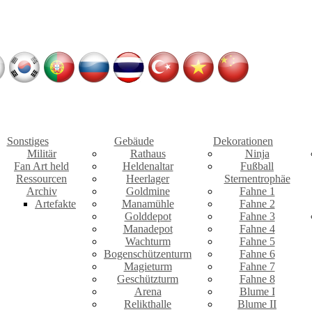
Sonstiges
Gebäude
Dekorationen
Militär
Rathaus
Ninja
Fan Art held
Heldenaltar
Fußball
Ressourcen
Heerlager
Sternentrophäe
Archiv
Goldmine
Fahne 1
Artefakte
Manamühle
Fahne 2
Golddepot
Fahne 3
Manadepot
Fahne 4
Wachturm
Fahne 5
Bogenschützenturm
Fahne 6
Magieturm
Fahne 7
Geschützturm
Fahne 8
Arena
Blume I
Relikthalle
Blume II