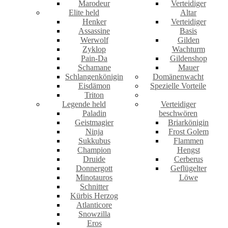
Marodeur
Verteidiger
Elite held
Altar
Henker
Verteidiger
Assassine
Basis
Werwolf
Gilden
Zyklop
Wachturm
Pain-Da
Gildenshop
Schamane
Mauer
Schlangenkönigin
Domänenwacht
Eisdämon
Spezielle Vorteile
Triton
Legende held
Verteidiger
Paladin
beschwören
Geistmagier
Briarkönigin
Ninja
Frost Golem
Sukkubus
Flammen
Champion
Hengst
Druide
Cerberus
Donnergott
Geflügelter
Minotauros
Löwe
Schnitter
Kürbis Herzog
Atlanticore
Snowzilla
Eros