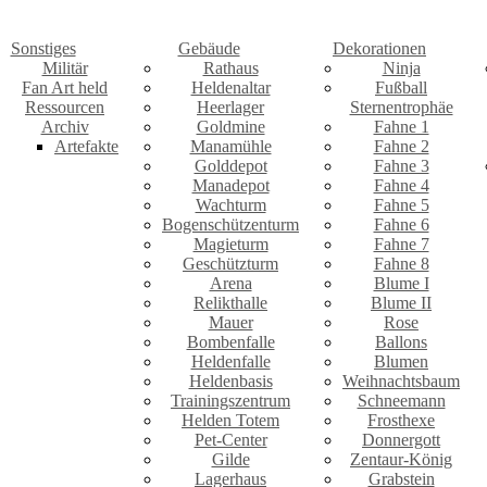
Sonstiges
Gebäude
Dekorationen
Militär
Rathaus
Ninja
Fan Art held
Heldenaltar
Fußball
Ressourcen
Heerlager
Sternentrophäe
Archiv
Goldmine
Fahne 1
Artefakte
Manamühle
Fahne 2
Golddepot
Fahne 3
Manadepot
Fahne 4
Wachturm
Fahne 5
Bogenschützenturm
Fahne 6
Magieturm
Fahne 7
Geschützturm
Fahne 8
Arena
Blume I
Relikthalle
Blume II
Mauer
Rose
Bombenfalle
Ballons
Heldenfalle
Blumen
Heldenbasis
Weihnachtsbaum
Trainingszentrum
Schneemann
Helden Totem
Frosthexe
Pet-Center
Donnergott
Gilde
Zentaur-König
Lagerhaus
Grabstein