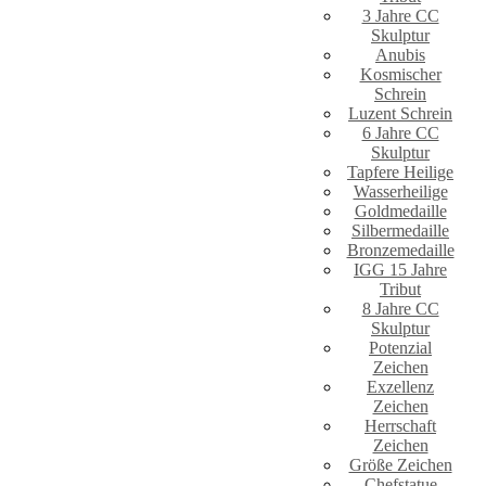
3 Jahre CC
Skulptur
Anubis
Kosmischer
Schrein
Luzent Schrein
6 Jahre CC
Skulptur
Tapfere Heilige
Wasserheilige
Goldmedaille
Silbermedaille
Bronzemedaille
IGG 15 Jahre
Tribut
8 Jahre CC
Skulptur
Potenzial
Zeichen
Exzellenz
Zeichen
Herrschaft
Zeichen
Größe Zeichen
Chefstatue