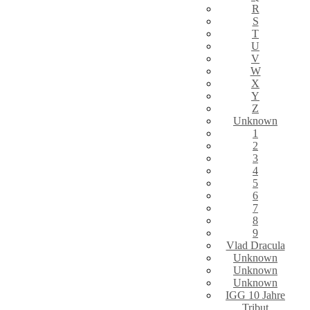
R
S
T
U
V
W
X
Y
Z
Unknown
1
2
3
4
5
6
7
8
9
Vlad Dracula
Unknown
Unknown
Unknown
IGG 10 Jahre
Tribut