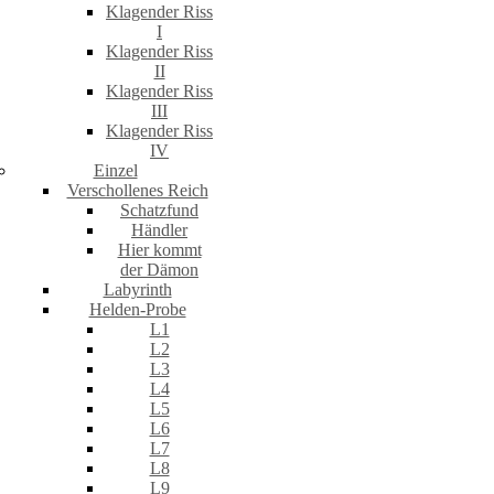
Klagender Riss
I
Klagender Riss
II
Klagender Riss
III
Klagender Riss
IV
Einzel
Verschollenes Reich
Schatzfund
Händler
Hier kommt
der Dämon
Labyrinth
Helden-Probe
L1
L2
L3
L4
L5
L6
L7
L8
L9