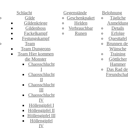
Schlacht
Gegenstände
Belohnung
Gilde
Geschenkpaket
Tägliche
Gildenkriege
Helden
Anmeldun
Gildenboss
Verbrauchbar
Details
Fackelkampf
Runen
Erfolge
Festungskampf
Questtafel
Team
Brunnen de
Team Dungeons
Wünsche
Team Hier kommen
Training
die Monster
Göttlicher
Chaosschlucht
Hammer
I
Das Rad de
Chaosschlucht
Freundschaf
II
Chaosschlucht
III
Chaosschlucht
IV
Höllengipfel I
Höllengipfel II
Höllengipfel III
Höllengipfel
IV