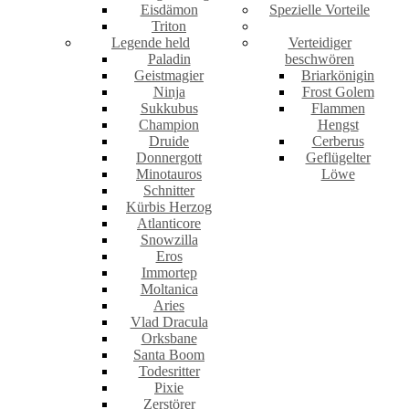
Eisdämon
Spezielle Vorteile
Triton
Legende held
Verteidiger
Paladin
beschwören
Geistmagier
Briarkönigin
Ninja
Frost Golem
Sukkubus
Flammen
Champion
Hengst
Druide
Cerberus
Donnergott
Geflügelter
Minotauros
Löwe
Schnitter
Kürbis Herzog
Atlanticore
Snowzilla
Eros
Immortep
Moltanica
Aries
Vlad Dracula
Orksbane
Santa Boom
Todesritter
Pixie
Zerstörer