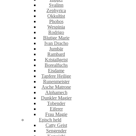
Svalinn
Zephyrica
Okkultist
Phobos
Wespinia
Rodrigo
Blutige Marie
Ivan Dracho
Jumbär
Rambard
Kristallgeist
Borealfuchs
Eisdame
Tapfere Heilige
Runenmeister
Asche Matrone
Alphamech
Dunkler Magier
Tobender
Eiferer
Frau Magie
Episch held
Catty Geist
Sengender