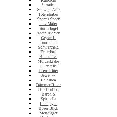
Kunoichi
Serratica
Schwips Affe
Totengräber
Spartas Speer
Hex Maler
Sturmflügel
Toten Richter
Crystella
Tundrahuf
Schwertheld
Feuerlord
Blumenfee
Mörderkrähe
Flutterelle
Leere Ritter
Jewellee
Celestica
Dämmer Ritter
Drachenherr
Baron S
Spinnella
Lichtjäger
Böser Blick
Mondjäger