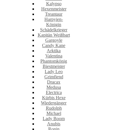
Kalypso
Hexenmeister
Treantaur
Harpyien-
Königin
Schädelkrieger
Kapitän Weißbart
Gargoyle
Candy Kane
Arktika
Valentina
Phantomkönig
Biestmeister
Lady Leo
Grimfiend
Dracax
Medusa
Electrica
Kürbis Hexe
Wiedergänger
Rudolph
Michael
Lady Boom
Anubis
Ronin