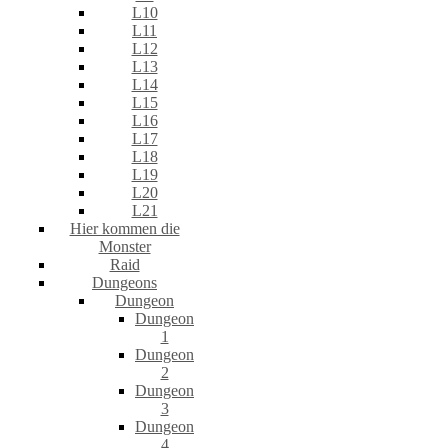
L10
L11
L12
L13
L14
L15
L16
L17
L18
L19
L20
L21
Hier kommen die
Monster
Raid
Dungeons
Dungeon
Dungeon
1
Dungeon
2
Dungeon
3
Dungeon
4