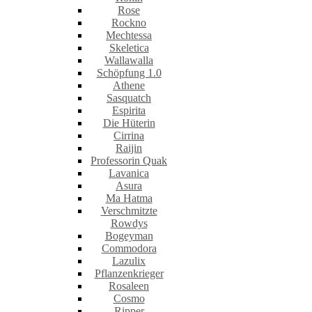
Rose
Rockno
Mechtessa
Skeletica
Wallawalla
Schöpfung 1.0
Athene
Sasquatch
Espirita
Die Hüterin
Cirrina
Raijin
Professorin Quak
Lavanica
Asura
Ma Hatma
Verschmitzte
Rowdys
Bogeyman
Commodora
Lazulix
Pflanzenkrieger
Rosaleen
Cosmo
Ripper