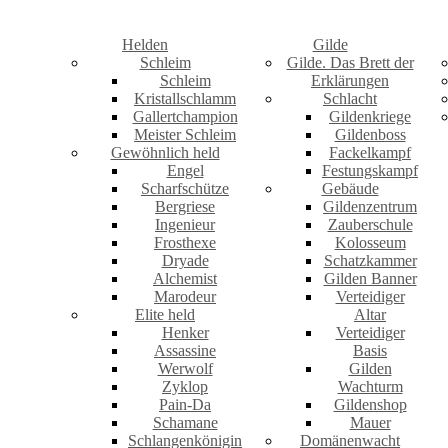
Helden
Gilde
Schleim
Gilde. Das Brett der
Schleim
Erklärungen
Kristallschlamm
Schlacht
Gallertchampion
Gildenkriege
Meister Schleim
Gildenboss
Gewöhnlich held
Fackelkampf
Engel
Festungskampf
Scharfschütze
Gebäude
Bergriese
Gildenzentrum
Ingenieur
Zauberschule
Frosthexe
Kolosseum
Dryade
Schatzkammer
Alchemist
Gilden Banner
Marodeur
Verteidiger
Elite held
Altar
Henker
Verteidiger
Assassine
Basis
Werwolf
Gilden
Zyklop
Wachturm
Pain-Da
Gildenshop
Schamane
Mauer
Schlangenkönigin
Domänenwacht