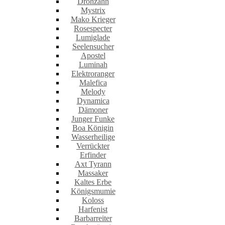
Drohzahn
Mystrix
Mako Krieger
Rosespecter
Lumiglade
Seelensucher
Apostel
Luminah
Elektroranger
Malefica
Melody
Dynamica
Dämoner
Junger Funke
Boa Königin
Wasserheilige
Verrückter
Erfinder
Axt Tyrann
Massaker
Kaltes Erbe
Königsmumie
Koloss
Harfenist
Barbarreiter