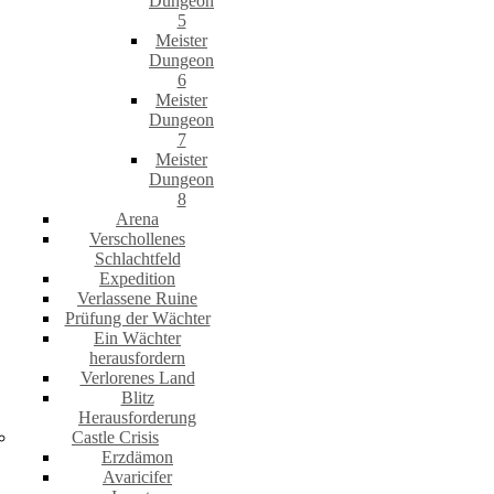
Dungeon
5
Meister
Dungeon
6
Meister
Dungeon
7
Meister
Dungeon
8
Arena
Verschollenes
Schlachtfeld
Expedition
Verlassene Ruine
Prüfung der Wächter
Ein Wächter
herausfordern
Verlorenes Land
Blitz
Herausforderung
Castle Crisis
Erzdämon
Avaricifer