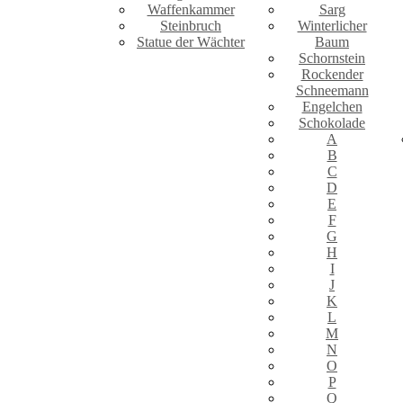
Waffenkammer
Sarg
Steinbruch
Winterlicher
Statue der Wächter
Baum
Schornstein
Rockender
Schneemann
Engelchen
Schokolade
A
B
C
D
E
F
G
H
I
J
K
L
M
N
O
P
Q