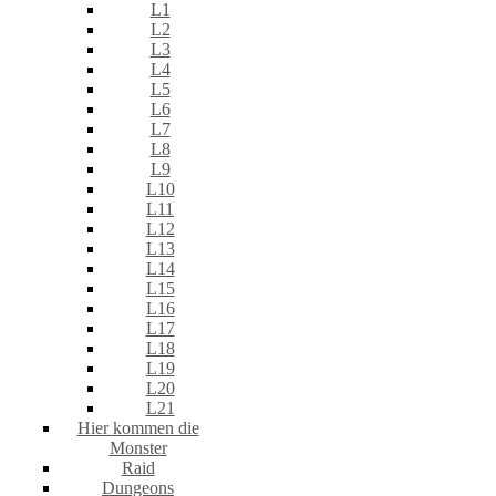
L1
L2
L3
L4
L5
L6
L7
L8
L9
L10
L11
L12
L13
L14
L15
L16
L17
L18
L19
L20
L21
Hier kommen die
Monster
Raid
Dungeons