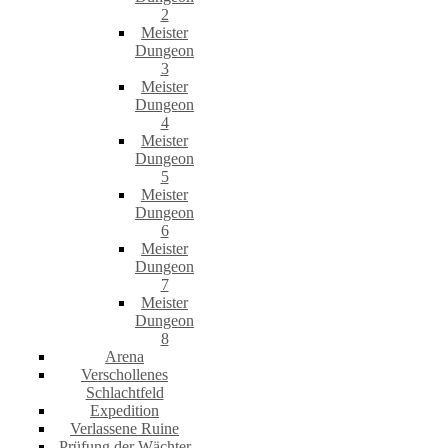
2
Meister
Dungeon
3
Meister
Dungeon
4
Meister
Dungeon
5
Meister
Dungeon
6
Meister
Dungeon
7
Meister
Dungeon
8
Arena
Verschollenes
Schlachtfeld
Expedition
Verlassene Ruine
Prüfung der Wächter