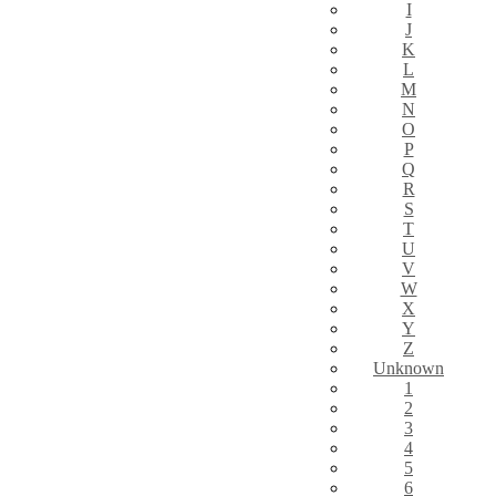
I
J
K
L
M
N
O
P
Q
R
S
T
U
V
W
X
Y
Z
Unknown
1
2
3
4
5
6