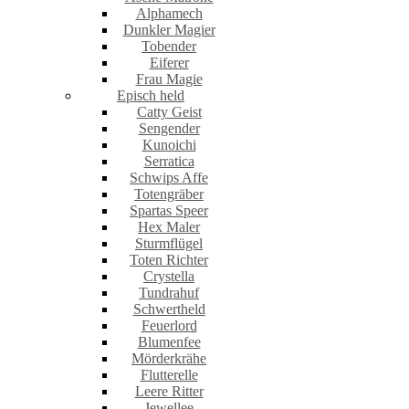
Alphamech
Dunkler Magier
Tobender
Eiferer
Frau Magie
Episch held
Catty Geist
Sengender
Kunoichi
Serratica
Schwips Affe
Totengräber
Spartas Speer
Hex Maler
Sturmflügel
Toten Richter
Crystella
Tundrahuf
Schwertheld
Feuerlord
Blumenfee
Mörderkrähe
Flutterelle
Leere Ritter
Jewellee