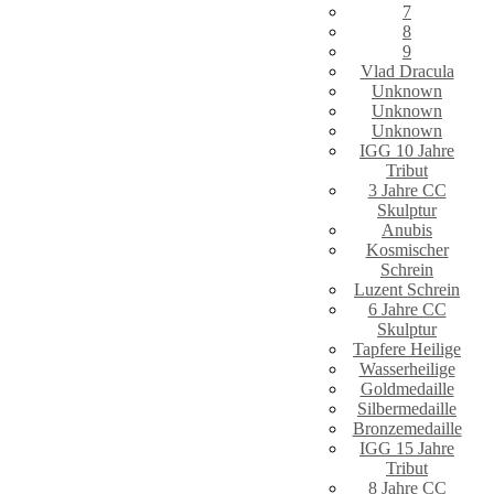
7
8
9
Vlad Dracula
Unknown
Unknown
Unknown
IGG 10 Jahre
Tribut
3 Jahre CC
Skulptur
Anubis
Kosmischer
Schrein
Luzent Schrein
6 Jahre CC
Skulptur
Tapfere Heilige
Wasserheilige
Goldmedaille
Silbermedaille
Bronzemedaille
IGG 15 Jahre
Tribut
8 Jahre CC