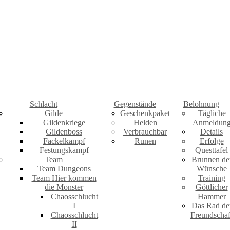
Schlacht
Gegenstände
Belohnung
Gilde
Geschenkpaket
Tägliche
Gildenkriege
Helden
Anmeldun
Gildenboss
Verbrauchbar
Details
Fackelkampf
Runen
Erfolge
Festungskampf
Questtafel
Team
Brunnen de
Team Dungeons
Wünsche
Team Hier kommen
Training
die Monster
Göttlicher
Chaosschlucht
Hammer
I
Das Rad de
Chaosschlucht
Freundschaf
II