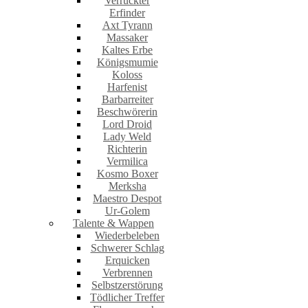
Verrückter
Erfinder
Axt Tyrann
Massaker
Kaltes Erbe
Königsmumie
Koloss
Harfenist
Barbarreiter
Beschwörerin
Lord Droid
Lady Weld
Richterin
Vermilica
Kosmo Boxer
Merksha
Maestro Despot
Ur-Golem
Talente & Wappen
Wiederbeleben
Schwerer Schlag
Erquicken
Verbrennen
Selbstzerstörung
Tödlicher Treffer