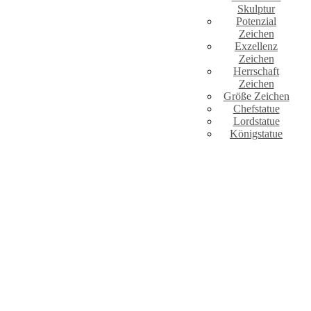
Skulptur
Potenzial
Zeichen
Exzellenz
Zeichen
Herrschaft
Zeichen
Größe Zeichen
Chefstatue
Lordstatue
Königstatue