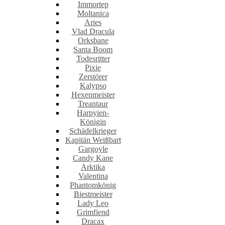
Immortep
Moltanica
Aries
Vlad Dracula
Orksbane
Santa Boom
Todesritter
Pixie
Zerstörer
Kalypso
Hexenmeister
Treantaur
Harpyien-
Königin
Schädelkrieger
Kapitän Weißbart
Gargoyle
Candy Kane
Arktika
Valentina
Phantomkönig
Biestmeister
Lady Leo
Grimfiend
Dracax