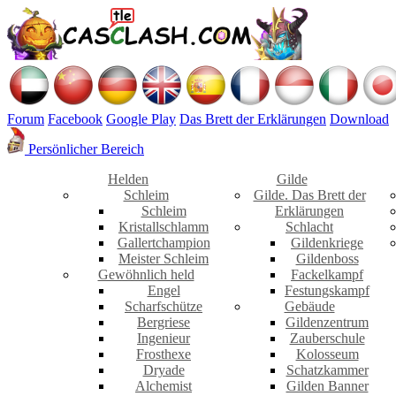
Forum
Facebook
Google Play
Das Brett der Erklärungen
Download
Persönlicher Bereich
Helden
Gilde
Schleim
Gilde. Das Brett der
Schleim
Erklärungen
Kristallschlamm
Schlacht
Gallertchampion
Gildenkriege
Meister Schleim
Gildenboss
Gewöhnlich held
Fackelkampf
Engel
Festungskampf
Scharfschütze
Gebäude
Bergriese
Gildenzentrum
Ingenieur
Zauberschule
Frosthexe
Kolosseum
Dryade
Schatzkammer
Alchemist
Gilden Banner