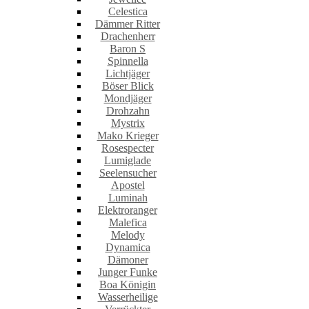
Celestica
Dämmer Ritter
Drachenherr
Baron S
Spinnella
Lichtjäger
Böser Blick
Mondjäger
Drohzahn
Mystrix
Mako Krieger
Rosespecter
Lumiglade
Seelensucher
Apostel
Luminah
Elektroranger
Malefica
Melody
Dynamica
Dämoner
Junger Funke
Boa Königin
Wasserheilige