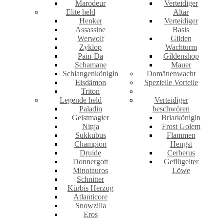
Marodeur
Verteidiger
Elite held
Altar
Henker
Verteidiger
Assassine
Basis
Werwolf
Gilden
Zyklop
Wachturm
Pain-Da
Gildenshop
Schamane
Mauer
Schlangenkönigin
Domänenwacht
Eisdämon
Spezielle Vorteile
Triton
Legende held
Verteidiger
Paladin
beschwören
Geistmagier
Briarkönigin
Ninja
Frost Golem
Sukkubus
Flammen
Champion
Hengst
Druide
Cerberus
Donnergott
Geflügelter
Minotauros
Löwe
Schnitter
Kürbis Herzog
Atlanticore
Snowzilla
Eros