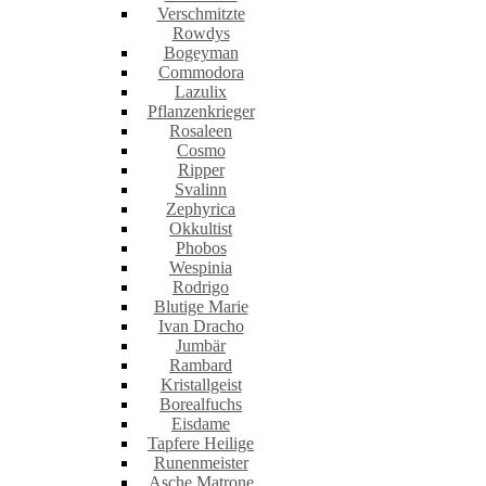
Verschmitzte
Rowdys
Bogeyman
Commodora
Lazulix
Pflanzenkrieger
Rosaleen
Cosmo
Ripper
Svalinn
Zephyrica
Okkultist
Phobos
Wespinia
Rodrigo
Blutige Marie
Ivan Dracho
Jumbär
Rambard
Kristallgeist
Borealfuchs
Eisdame
Tapfere Heilige
Runenmeister
Asche Matrone