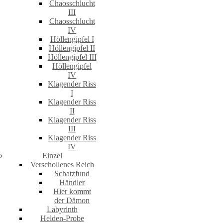
Chaosschlucht
III
Chaosschlucht
IV
Höllengipfel I
Höllengipfel II
Höllengipfel III
Höllengipfel
IV
Klagender Riss
I
Klagender Riss
II
Klagender Riss
III
Klagender Riss
IV
Einzel
Verschollenes Reich
Schatzfund
Händler
Hier kommt
der Dämon
Labyrinth
Helden-Probe