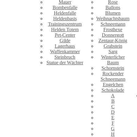
Mauer
Rose
Bombenfalle
Ballons
Heldenfalle
Blumen
Heldenbasis
Weihnachtsbaum
Trainingszentrum
Schneemann
Helden Totem
Frosthexe
Pet-Center
Donnergott
Gilde
Zentaur-König
Lagerhaus
Grabstein
Waffenkammer
Sarg
Steinbruch
Winterlicher
Statue der Wächter
Baum
Schornstein
Rockender
Schneemann
Engelchen
Schokolade
A
B
C
D
E
F
G
H