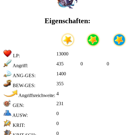
Eigenschaften:
13000
LP:
435
0
0
Angriff:
1400
ANG-GES:
355
BEW-GES:
4
Angriffsreichweite:
231
GEN:
0
AUSW:
0
KRIT:
0