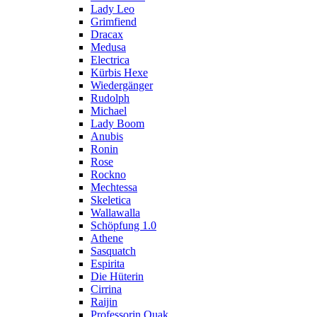
Lady Leo
Grimfiend
Dracax
Medusa
Electrica
Kürbis Hexe
Wiedergänger
Rudolph
Michael
Lady Boom
Anubis
Ronin
Rose
Rockno
Mechtessa
Skeletica
Wallawalla
Schöpfung 1.0
Athene
Sasquatch
Espirita
Die Hüterin
Cirrina
Raijin
Professorin Quak