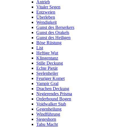
Antrieb
Vitaler Segen
Entzweien
Überleben
Wendigkeit
Gunst des Berserkers
Gunst des Orakels
Gunst des Heiligen
Böse Rüstung
List
Heftige Wut
Klingentanz
Stille Deckung
Echte Pietät
Seelenheiler
Feuriger Komet
Vampir Gral
Drachen Deckung
Negierendes Prisma
Orderbound Bogen
Voidwalker Stab
Gegenheilung
Windführung
Siegeshorn
Tabu Macht