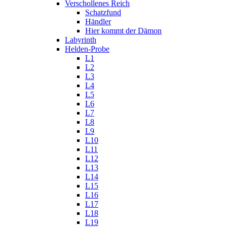
Verschollenes Reich
Schatzfund
Händler
Hier kommt der Dämon
Labyrinth
Helden-Probe
L1
L2
L3
L4
L5
L6
L7
L8
L9
L10
L11
L12
L13
L14
L15
L16
L17
L18
L19