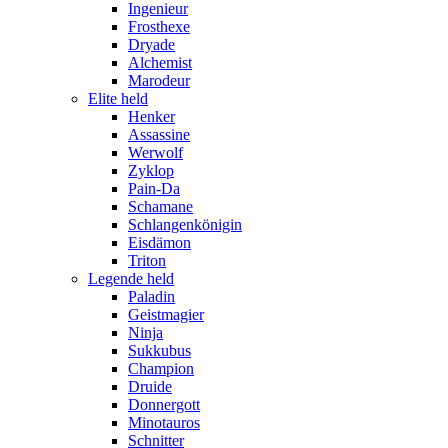
Ingenieur
Frosthexe
Dryade
Alchemist
Marodeur
Elite held
Henker
Assassine
Werwolf
Zyklop
Pain-Da
Schamane
Schlangenkönigin
Eisdämon
Triton
Legende held
Paladin
Geistmagier
Ninja
Sukkubus
Champion
Druide
Donnergott
Minotauros
Schnitter