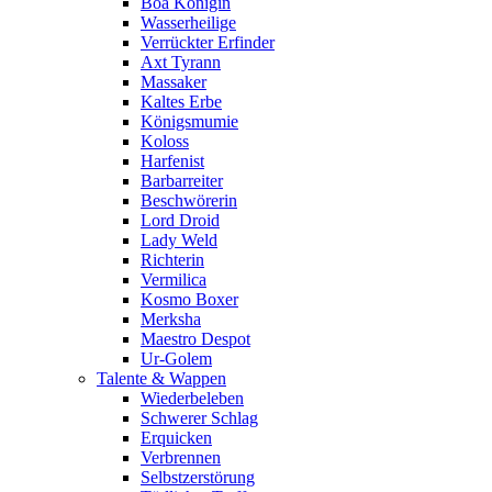
Boa Königin
Wasserheilige
Verrückter Erfinder
Axt Tyrann
Massaker
Kaltes Erbe
Königsmumie
Koloss
Harfenist
Barbarreiter
Beschwörerin
Lord Droid
Lady Weld
Richterin
Vermilica
Kosmo Boxer
Merksha
Maestro Despot
Ur-Golem
Talente & Wappen
Wiederbeleben
Schwerer Schlag
Erquicken
Verbrennen
Selbstzerstörung