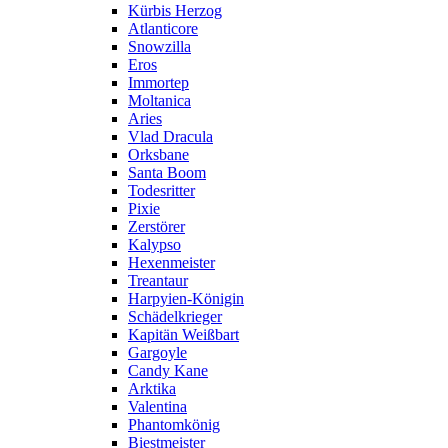
Kürbis Herzog
Atlanticore
Snowzilla
Eros
Immortep
Moltanica
Aries
Vlad Dracula
Orksbane
Santa Boom
Todesritter
Pixie
Zerstörer
Kalypso
Hexenmeister
Treantaur
Harpyien-Königin
Schädelkrieger
Kapitän Weißbart
Gargoyle
Candy Kane
Arktika
Valentina
Phantomkönig
Biestmeister