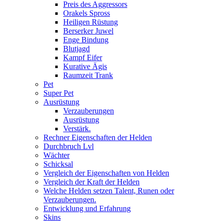
Preis des Aggressors
Orakels Spross
Heiligen Rüstung
Berserker Juwel
Enge Bindung
Blutjagd
Kampf Eifer
Kurative Ägis
Raumzeit Trank
Pet
Super Pet
Ausrüstung
Verzauberungen
Ausrüstung
Verstärk.
Rechner Eigenschaften der Helden
Durchbruch Lvl
Wächter
Schicksal
Vergleich der Eigenschaften von Helden
Vergleich der Kraft der Helden
Welche Helden setzen Talent, Runen oder
Verzauberungen.
Entwicklung und Erfahrung
Skins