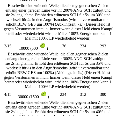
Beschwört eine wütende Welle, die allen gegnerischen Zielen
entlang einer geraden Linie vor ihr 200% ANG SCH zufügt und
sie 2s lang lähmt. Erhöht den erlittenen SCH für 5s um 30% und
wechselt für 4s in den Angriffsmodus (wird unverwundbar und
erhöht BEW GES um 100%) (Abklingzeit: 7s.) (Dieser Held ist
gegen Verstummen immun. Immer wenn dieser Held einen Kampf
betritt oder wiederbelebt wird, erhält er 100% Energie und kann 1
Mal mit 100% LP wiederbelebt werden).
3/15
176
234
293
10000 (500
)
Beschwört eine wütende Welle, die allen gegnerischen Zielen
entlang einer geraden Linie vor ihr 300% ANG SCH zufügt und
sie 2s lang lähmt. Erhöht den erlittenen SCH für 5s um 35% und
wechselt für 4s in den Angriffsmodus (wird unverwundbar und
erhöht BEW GES um 100%) (Abklingzeit: 7s.) (Dieser Held ist
gegen Verstummen immun. Immer wenn dieser Held einen Kampf
betritt oder wiederbelebt wird, erhält er 100% Energie und kann 1
Mal mit 100% LP wiederbelebt werden).
4/15
234
312
390
30000 (1500
)
Beschwört eine wütende Welle, die allen gegnerischen Zielen
entlang einer geraden Linie vor ihr 400% ANG SCH zufügt und
sie 2s lang lähmt. Erhöht den erlittenen SCH für 5s um 40% und