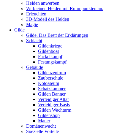
Helden anwerben
Wirb einen Helden mit Ruhmpunkten an.
Erleuchten
3D-Modell des Helden
Magie
Gilde
Gilde. Das Brett der Erklärungen
Schlacht
Gildenkriege
Gildenboss
Fackelkampf
Festungskampf
Gebäude
Gildenzentrum
Zauberschule
Kolosseum
Schatzkammer
Gilden Banner
Verteidiger Altar
Verteidiger Basis
Gilden Wachturm
Gildenshop
Mauer
Domänenwacht
Spezielle Vorteile