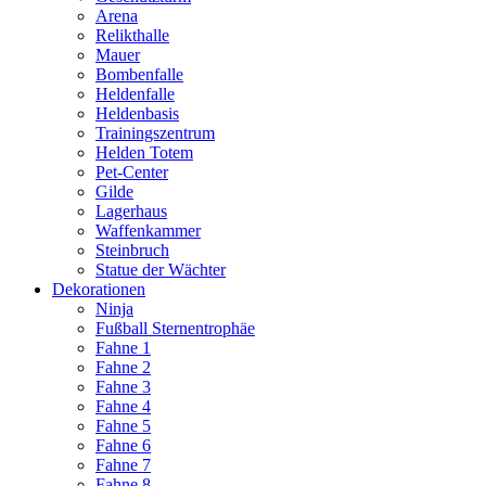
Arena
Relikthalle
Mauer
Bombenfalle
Heldenfalle
Heldenbasis
Trainingszentrum
Helden Totem
Pet-Center
Gilde
Lagerhaus
Waffenkammer
Steinbruch
Statue der Wächter
Dekorationen
Ninja
Fußball Sternentrophäe
Fahne 1
Fahne 2
Fahne 3
Fahne 4
Fahne 5
Fahne 6
Fahne 7
Fahne 8