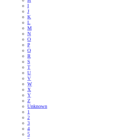
H
I
J
K
L
M
N
O
P
Q
R
S
T
U
V
W
X
Y
Z
Unknown
1
2
3
4
5