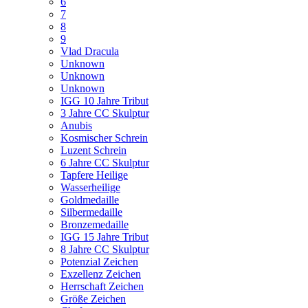
6
7
8
9
Vlad Dracula
Unknown
Unknown
Unknown
IGG 10 Jahre Tribut
3 Jahre CC Skulptur
Anubis
Kosmischer Schrein
Luzent Schrein
6 Jahre CC Skulptur
Tapfere Heilige
Wasserheilige
Goldmedaille
Silbermedaille
Bronzemedaille
IGG 15 Jahre Tribut
8 Jahre CC Skulptur
Potenzial Zeichen
Exzellenz Zeichen
Herrschaft Zeichen
Größe Zeichen