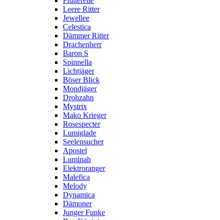
Flutterelle
Leere Ritter
Jewellee
Celestica
Dämmer Ritter
Drachenherr
Baron S
Spinnella
Lichtjäger
Böser Blick
Mondjäger
Drohzahn
Mystrix
Mako Krieger
Rosespecter
Lumiglade
Seelensucher
Apostel
Luminah
Elektroranger
Malefica
Melody
Dynamica
Dämoner
Junger Funke