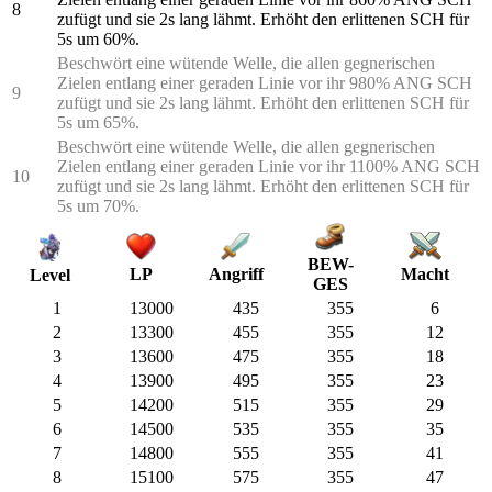
8
zufügt und sie 2s lang lähmt. Erhöht den erlittenen SCH für
5s um 60%.
Beschwört eine wütende Welle, die allen gegnerischen
Zielen entlang einer geraden Linie vor ihr 980% ANG SCH
9
zufügt und sie 2s lang lähmt. Erhöht den erlittenen SCH für
5s um 65%.
Beschwört eine wütende Welle, die allen gegnerischen
Zielen entlang einer geraden Linie vor ihr 1100% ANG SCH
10
zufügt und sie 2s lang lähmt. Erhöht den erlittenen SCH für
5s um 70%.
BEW-
LP
Angriff
Macht
Level
GES
1
13000
435
355
6
2
13300
455
355
12
3
13600
475
355
18
4
13900
495
355
23
5
14200
515
355
29
6
14500
535
355
35
7
14800
555
355
41
8
15100
575
355
47