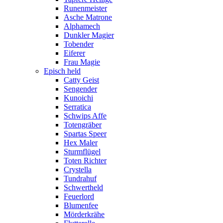
Runenmeister
Asche Matrone
Alphamech
Dunkler Magier
Tobender
Eiferer
Frau Magie
Episch held
Catty Geist
Sengender
Kunoichi
Serratica
Schwips Affe
Totengräber
Spartas Speer
Hex Maler
Sturmflügel
Toten Richter
Crystella
Tundrahuf
Schwertheld
Feuerlord
Blumenfee
Mörderkrähe