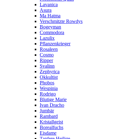
Lavanica
Asura
Ma Hatma
Verschmitzte Rowdys
Bogeyman
Commodora
Lazulix
Pflanzenkrieger
Rosaleen
Cosmo
Ripper
Svalinn
Zephyrica
Okkultist
Phobos
Wespinia
Rodrigo
Blutige Marie
Ivan Dracho
Jumbär
Rambard
Kristallgeist
Borealfuchs
Eisdame
Tapfere Heilige