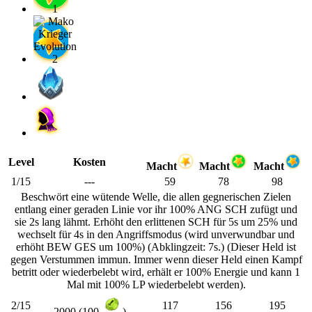
Level
Kosten
Macht
Macht
Macht
1/15
---
59
78
98
Beschwört eine wütende Welle, die allen gegnerischen Zielen
entlang einer geraden Linie vor ihr 100% ANG SCH zufügt und
sie 2s lang lähmt. Erhöht den erlittenen SCH für 5s um 25% und
wechselt für 4s in den Angriffsmodus (wird unverwundbar und
erhöht BEW GES um 100%) (Abklingzeit: 7s.) (Dieser Held ist
gegen Verstummen immun. Immer wenn dieser Held einen Kampf
betritt oder wiederbelebt wird, erhält er 100% Energie und kann 1
Mal mit 100% LP wiederbelebt werden).
2/15
117
156
195
2000 (100
)