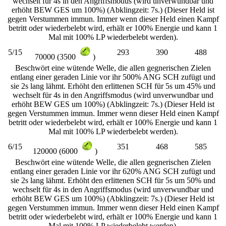
wechselt für 4s in den Angriffsmodus (wird unverwundbar und
erhöht BEW GES um 100%) (Abklingzeit: 7s.) (Dieser Held ist
gegen Verstummen immun. Immer wenn dieser Held einen Kampf
betritt oder wiederbelebt wird, erhält er 100% Energie und kann 1
Mal mit 100% LP wiederbelebt werden).
5/15
293
390
488
70000 (3500
)
Beschwört eine wütende Welle, die allen gegnerischen Zielen
entlang einer geraden Linie vor ihr 500% ANG SCH zufügt und
sie 2s lang lähmt. Erhöht den erlittenen SCH für 5s um 45% und
wechselt für 4s in den Angriffsmodus (wird unverwundbar und
erhöht BEW GES um 100%) (Abklingzeit: 7s.) (Dieser Held ist
gegen Verstummen immun. Immer wenn dieser Held einen Kampf
betritt oder wiederbelebt wird, erhält er 100% Energie und kann 1
Mal mit 100% LP wiederbelebt werden).
6/15
351
468
585
120000 (6000
)
Beschwört eine wütende Welle, die allen gegnerischen Zielen
entlang einer geraden Linie vor ihr 620% ANG SCH zufügt und
sie 2s lang lähmt. Erhöht den erlittenen SCH für 5s um 50% und
wechselt für 4s in den Angriffsmodus (wird unverwundbar und
erhöht BEW GES um 100%) (Abklingzeit: 7s.) (Dieser Held ist
gegen Verstummen immun. Immer wenn dieser Held einen Kampf
betritt oder wiederbelebt wird, erhält er 100% Energie und kann 1
Mal mit 100% LP wiederbelebt werden).