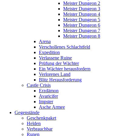
Meister Dungeon 2
Meister Dungeon 3
Meister Dungeon 4
Meister Dungeon 5
Meister Dungeon 6
Meister Dungeon 7
Meister Dungeon 8
Arena
Verschollenes Schlachtfeld
Expedition
Verlassene Ruine
Prüfung der Wächter
Ein Wächter herausfordern
Verlorenes Land
Blitz Herausforderung
Castle Crisis
Erzdämon
Avaricifer
Impster
Asche Armee
Gegenstände
Geschenkpaket
Helden
Verbrauchbar
Runen