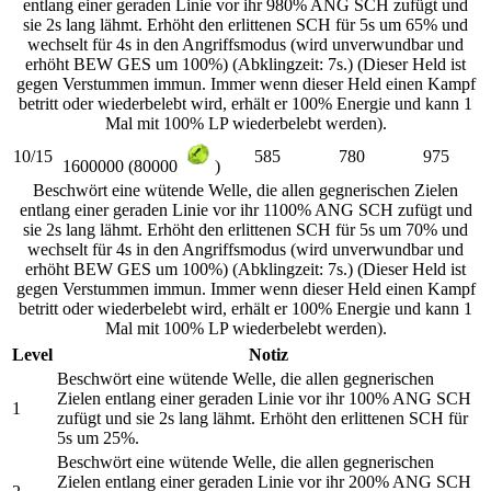
entlang einer geraden Linie vor ihr 980% ANG SCH zufügt und
sie 2s lang lähmt. Erhöht den erlittenen SCH für 5s um 65% und
wechselt für 4s in den Angriffsmodus (wird unverwundbar und
erhöht BEW GES um 100%) (Abklingzeit: 7s.) (Dieser Held ist
gegen Verstummen immun. Immer wenn dieser Held einen Kampf
betritt oder wiederbelebt wird, erhält er 100% Energie und kann 1
Mal mit 100% LP wiederbelebt werden).
10/15
585
780
975
1600000 (80000
)
Beschwört eine wütende Welle, die allen gegnerischen Zielen
entlang einer geraden Linie vor ihr 1100% ANG SCH zufügt und
sie 2s lang lähmt. Erhöht den erlittenen SCH für 5s um 70% und
wechselt für 4s in den Angriffsmodus (wird unverwundbar und
erhöht BEW GES um 100%) (Abklingzeit: 7s.) (Dieser Held ist
gegen Verstummen immun. Immer wenn dieser Held einen Kampf
betritt oder wiederbelebt wird, erhält er 100% Energie und kann 1
Mal mit 100% LP wiederbelebt werden).
Level
Notiz
Beschwört eine wütende Welle, die allen gegnerischen
Zielen entlang einer geraden Linie vor ihr 100% ANG SCH
1
zufügt und sie 2s lang lähmt. Erhöht den erlittenen SCH für
5s um 25%.
Beschwört eine wütende Welle, die allen gegnerischen
Zielen entlang einer geraden Linie vor ihr 200% ANG SCH