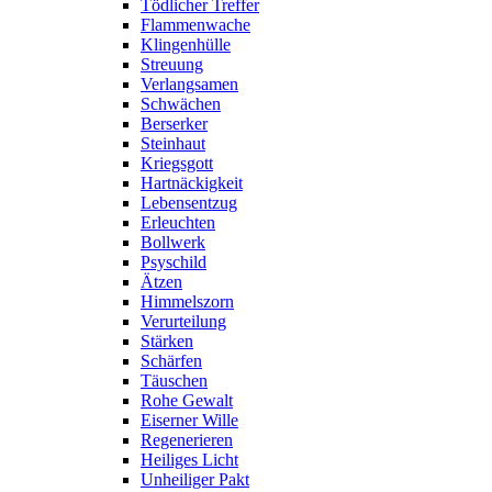
Tödlicher Treffer
Flammenwache
Klingenhülle
Streuung
Verlangsamen
Schwächen
Berserker
Steinhaut
Kriegsgott
Hartnäckigkeit
Lebensentzug
Erleuchten
Bollwerk
Psyschild
Ätzen
Himmelszorn
Verurteilung
Stärken
Schärfen
Täuschen
Rohe Gewalt
Eiserner Wille
Regenerieren
Heiliges Licht
Unheiliger Pakt