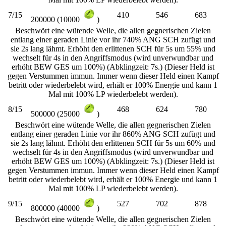
7/15
410
546
683
200000 (10000
)
Beschwört eine wütende Welle, die allen gegnerischen Zielen
entlang einer geraden Linie vor ihr 740% ANG SCH zufügt und
sie 2s lang lähmt. Erhöht den erlittenen SCH für 5s um 55% und
wechselt für 4s in den Angriffsmodus (wird unverwundbar und
erhöht BEW GES um 100%) (Abklingzeit: 7s.) (Dieser Held ist
gegen Verstummen immun. Immer wenn dieser Held einen Kampf
betritt oder wiederbelebt wird, erhält er 100% Energie und kann 1
Mal mit 100% LP wiederbelebt werden).
8/15
468
624
780
500000 (25000
)
Beschwört eine wütende Welle, die allen gegnerischen Zielen
entlang einer geraden Linie vor ihr 860% ANG SCH zufügt und
sie 2s lang lähmt. Erhöht den erlittenen SCH für 5s um 60% und
wechselt für 4s in den Angriffsmodus (wird unverwundbar und
erhöht BEW GES um 100%) (Abklingzeit: 7s.) (Dieser Held ist
gegen Verstummen immun. Immer wenn dieser Held einen Kampf
betritt oder wiederbelebt wird, erhält er 100% Energie und kann 1
Mal mit 100% LP wiederbelebt werden).
9/15
527
702
878
800000 (40000
)
Beschwört eine wütende Welle, die allen gegnerischen Zielen