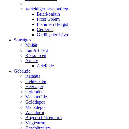
Verteidiger beschwören
Briarkönigin
Frost Golem
Flammen Hengst
Cerberus
Geflügelter Löwe
Sonstiges
Militär
Fan Art held
Ressourcen
Archiv
Artefakte
Gebäude
Rathaus
Heldenaltar
Heerlager
Goldmine
Manamühle
Golddepot
Manadepot
Wachturm
Bogenschützenturm
Magieturm
Geschützturm