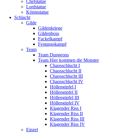
Chefstatue
Lordstatue
Königstatue
Schlacht
Gilde
Gildenkriege
Gildenboss
Fackelkampf
Festungskampf
Team
Team Dungeons
Team Hier kommen die Monster
Chaosschlucht I
Chaosschlucht II
Chaosschlucht III
Chaosschlucht IV
Höllengipfel I
Höllengipfel II
Höllengipfel III
Höllengipfel IV
Klagender Riss I
Klagender Riss II
Klagender Riss III
Klagender Riss IV
Einzel