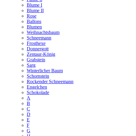
Blume I
Blume II
Rose
Ballons
Blumen
Weihnachtsbaum
Schneemann
Frosthexe
Donnergott
Zentaur-König
Grabstein
Sarg
Winterlicher Baum
Schornstein
Rockender Schneemann
Engelchen
Schokolade
A
B
C
D
E
F
G