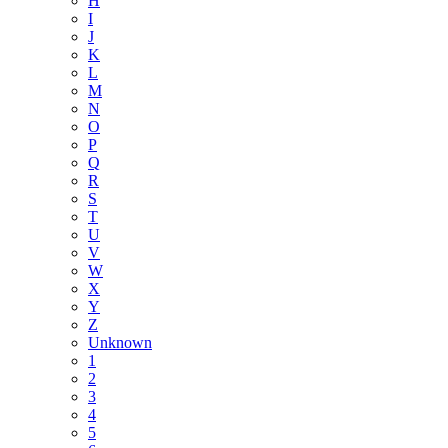
H
I
J
K
L
M
N
O
P
Q
R
S
T
U
V
W
X
Y
Z
Unknown
1
2
3
4
5