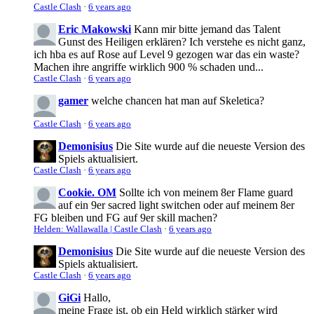
Castle Clash
·
6 years ago
Eric Makowski
Kann mir bitte jemand das Talent
Gunst des Heiligen erklären? Ich verstehe es nicht ganz,
ich hba es auf Rose auf Level 9 gezogen war das ein waste?
Machen ihre angriffe wirklich 900 % schaden und...
Castle Clash
·
6 years ago
gamer
welche chancen hat man auf Skeletica?
Castle Clash
·
6 years ago
Demonisius
Die Site wurde auf die neueste Version des
Spiels aktualisiert.
Castle Clash
·
6 years ago
Cookie. OM
Sollte ich von meinem 8er Flame guard
auf ein 9er sacred light switchen oder auf meinem 8er
FG bleiben und FG auf 9er skill machen?
Helden: Wallawalla | Castle Clash
·
6 years ago
Demonisius
Die Site wurde auf die neueste Version des
Spiels aktualisiert.
Castle Clash
·
6 years ago
GiGi
Hallo,
meine Frage ist, ob ein Held wirklich stärker wird