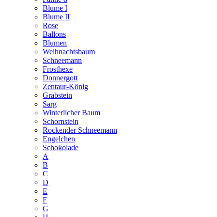
Blume I
Blume II
Rose
Ballons
Blumen
Weihnachtsbaum
Schneemann
Frosthexe
Donnergott
Zentaur-König
Grabstein
Sarg
Winterlicher Baum
Schornstein
Rockender Schneemann
Engelchen
Schokolade
A
B
C
D
E
F
G