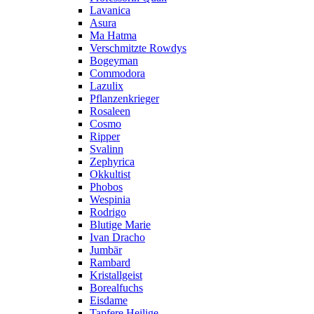
Lavanica
Asura
Ma Hatma
Verschmitzte Rowdys
Bogeyman
Commodora
Lazulix
Pflanzenkrieger
Rosaleen
Cosmo
Ripper
Svalinn
Zephyrica
Okkultist
Phobos
Wespinia
Rodrigo
Blutige Marie
Ivan Dracho
Jumbär
Rambard
Kristallgeist
Borealfuchs
Eisdame
Tapfere Heilige