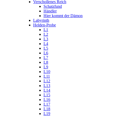
Verschollenes Reich
Schatzfund
Händler
Hier kommt der Dämon
Labyrinth
Helden-Probe
L1
L2
L3
L4
L5
L6
L7
L8
L9
L10
L11
L12
L13
L14
L15
L16
L17
L18
L19