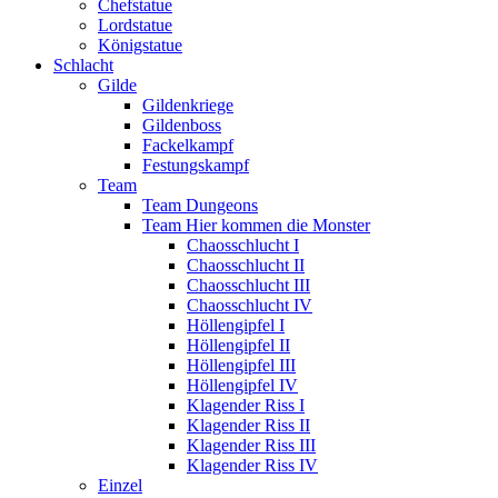
Chefstatue
Lordstatue
Königstatue
Schlacht
Gilde
Gildenkriege
Gildenboss
Fackelkampf
Festungskampf
Team
Team Dungeons
Team Hier kommen die Monster
Chaosschlucht I
Chaosschlucht II
Chaosschlucht III
Chaosschlucht IV
Höllengipfel I
Höllengipfel II
Höllengipfel III
Höllengipfel IV
Klagender Riss I
Klagender Riss II
Klagender Riss III
Klagender Riss IV
Einzel