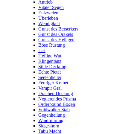
Antrieb
Vitaler Segen
Entzweien
Überleben
Wendigkeit
Gunst des Berserkers
Gunst des Orakels
Gunst des Heiligen
Böse Rüstung
List
Heftige Wut
Klingentanz
Stille Deckung
Echte Pietät
Seelenheiler
Feuriger Komet
Vampir Gral
Drachen Deckung
Negierendes Prisma
Orderbound Bogen
Voidwalker Stab
Gegenheilung
Windführung
Siegeshorn
Tabu Macht