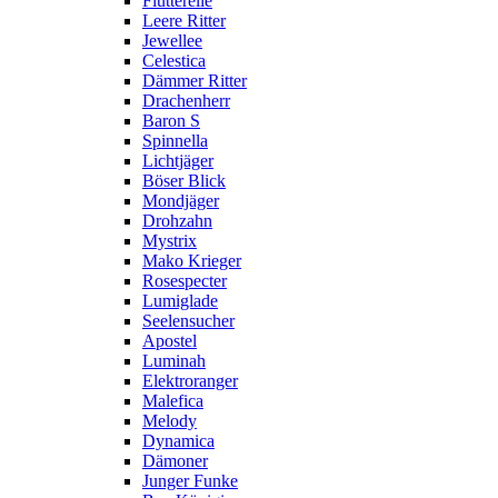
Flutterelle
Leere Ritter
Jewellee
Celestica
Dämmer Ritter
Drachenherr
Baron S
Spinnella
Lichtjäger
Böser Blick
Mondjäger
Drohzahn
Mystrix
Mako Krieger
Rosespecter
Lumiglade
Seelensucher
Apostel
Luminah
Elektroranger
Malefica
Melody
Dynamica
Dämoner
Junger Funke