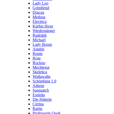
Lady Leo
Grimfiend
Dracax
Medusa
Electrica
Kürbis Hexe
Wiedergänger
Rudolph
Michael
Lady Boom
Anubis
Ronin
Rose
Rockno
Mechtessa
Skeletica
Wallawalla
Schöpfung 1.0
Athene
Sasquatch
Espirita
Die Hüterin
Cirrina
Raijin
Professorin Quak