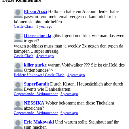
Letzte Kommentare
Ehsan Azizi
Hallo ich hatte ein Account leider habe
pasword von mein email vergessen kann nicht rein
können sie bitte mir helfen
Castle Clash
·
1 year ago
Dieser eine da
gibts irgend nen trick wie man das event
triggert?
wegen goldpass muss man ja weekly 3x gegen den typen da
kämpfen .. super stressig
Castle Clash
·
4 years ago
killer gurke
warum Voidwalker ??? Sie ist einHeld des
Ordenbundes^^
Helden: Unknown | Castle Clash
·
4 years ago
SuperBandit
Durch Kisten. Hauptsächlich aber durch
Events wie Dankeskarten.
Gegenstände - Verbrauchbar
·
5 years ago
NESSIKA
Woher bekommt man diese Titeltalent
abzeichen?
Gegenstände - Verbrauchbar
·
6 years ago
Eric Makowski
Und warum sollte Steinhaut auf ihr
sinn machen