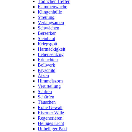
Tödlicher Treffer
Flammenwache
Klingenhülle
Streuung
Verlangsamen
Schwächen
Berserker
Steinhaut
Kriegsgott
Hartnäckigkeit
Lebensentzug
Erleuchten
Bollwerk
Psyschild
Ätzen
Himmelszorn
Verurteilung
Stärken
Schärfen
Täuschen
Rohe Gewalt
Eiserner Wille
Regenerieren
Heiliges Licht
Unheiliger Pakt