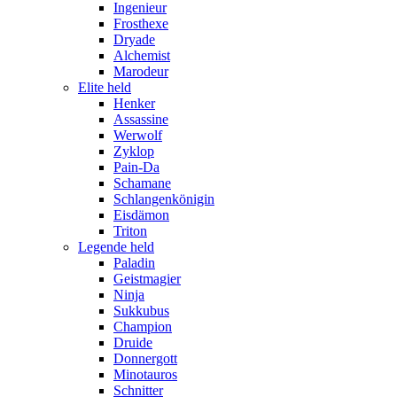
Ingenieur
Frosthexe
Dryade
Alchemist
Marodeur
Elite held
Henker
Assassine
Werwolf
Zyklop
Pain-Da
Schamane
Schlangenkönigin
Eisdämon
Triton
Legende held
Paladin
Geistmagier
Ninja
Sukkubus
Champion
Druide
Donnergott
Minotauros
Schnitter