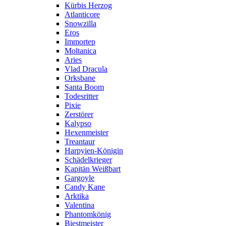
Kürbis Herzog
Atlanticore
Snowzilla
Eros
Immortep
Moltanica
Aries
Vlad Dracula
Orksbane
Santa Boom
Todesritter
Pixie
Zerstörer
Kalypso
Hexenmeister
Treantaur
Harpyien-Königin
Schädelkrieger
Kapitän Weißbart
Gargoyle
Candy Kane
Arktika
Valentina
Phantomkönig
Biestmeister