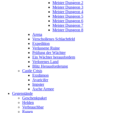
Meister Dungeon 2
Meister Dungeon 3
Meister Dungeon 4
Meister Dungeon 5
Meister Dungeon 6
Meister Dungeon 7
Meister Dungeon 8
Arena
Verschollenes Schlachtfeld
Expedition
Verlassene Ruine
Prüfung der Wächter
Ein Wächter herausfordern
Verlorenes Land
Blitz Herausforderung
Castle Crisis
Erzdämon
Avaricifer
Impster
Asche Armee
Gegenstände
Geschenkpaket
Helden
Verbrauchbar
Runen