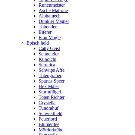
Runenmeister
Asche Matrone
Alphamech
Dunkler Magier
Tobender
Eiferer
Frau Magie
Episch held
Catty Geist
Sengender
Kunoichi
Serratica
Schwips Affe
Totengräber
Spartas Speer
Hex Maler
Sturmflügel
Toten Richter
Crystella
Tundrahuf
Schwertheld
Feuerlord
Blumenfee
Mörderkrähe