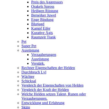
Preis des Aggressors
Orakels Spross
Heiligen Rüstung
Berserker Juwel
Enge Bindung
Blutjagd
Kampf Eifer
Kurative Ägis
Raumzeit Trank
Pet
Super Pet
Ausrüstung
Verzauberungen
Ausrüstung
Verstärk.
Rechner Eigenschaften der Helden
Durchbruch Lvl
Wächter
Schicksal
Vergleich der Eigenschaften von Helden
Vergleich der Kraft der Helden
Welche Helden setzen Talent, Runen oder
Verzauberungen.
Entwicklung und Erfahrung
Skins