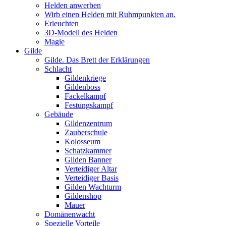
Helden anwerben
Wirb einen Helden mit Ruhmpunkten an.
Erleuchten
3D-Modell des Helden
Magie
Gilde
Gilde. Das Brett der Erklärungen
Schlacht
Gildenkriege
Gildenboss
Fackelkampf
Festungskampf
Gebäude
Gildenzentrum
Zauberschule
Kolosseum
Schatzkammer
Gilden Banner
Verteidiger Altar
Verteidiger Basis
Gilden Wachturm
Gildenshop
Mauer
Domänenwacht
Spezielle Vorteile