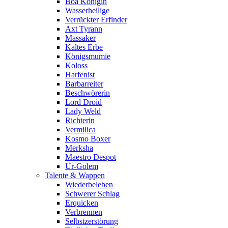
Boa Königin
Wasserheilige
Verrückter Erfinder
Axt Tyrann
Massaker
Kaltes Erbe
Königsmumie
Koloss
Harfenist
Barbarreiter
Beschwörerin
Lord Droid
Lady Weld
Richterin
Vermilica
Kosmo Boxer
Merksha
Maestro Despot
Ur-Golem
Talente & Wappen
Wiederbeleben
Schwerer Schlag
Erquicken
Verbrennen
Selbstzerstörung