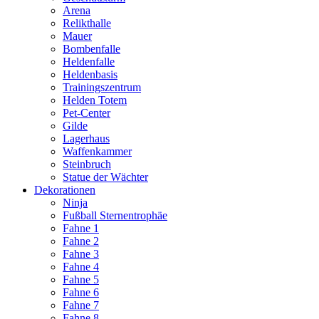
Arena
Relikthalle
Mauer
Bombenfalle
Heldenfalle
Heldenbasis
Trainingszentrum
Helden Totem
Pet-Center
Gilde
Lagerhaus
Waffenkammer
Steinbruch
Statue der Wächter
Dekorationen
Ninja
Fußball Sternentrophäe
Fahne 1
Fahne 2
Fahne 3
Fahne 4
Fahne 5
Fahne 6
Fahne 7
Fahne 8