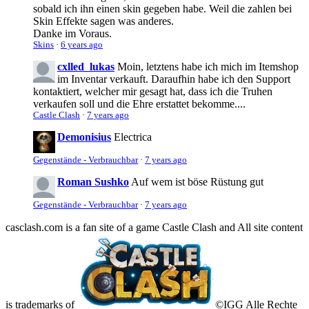
sobald ich ihn einen skin gegeben habe. Weil die zahlen bei
Skin Effekte sagen was anderes.
Danke im Voraus.
Skins
·
6 years ago
cxlled_lukas
Moin, letztens habe ich mich im Itemshop
im Inventar verkauft. Daraufhin habe ich den Support
kontaktiert, welcher mir gesagt hat, dass ich die Truhen
verkaufen soll und die Ehre erstattet bekomme....
Castle Clash
·
7 years ago
Demonisius
Electrica
Gegenstände - Verbrauchbar
·
7 years ago
Roman Sushko
Auf wem ist böse Rüstung gut
Gegenstände - Verbrauchbar
·
7 years ago
casclash.com is a fan site of a game Castle Clash and All site content
is trademarks of
©IGG Alle Rechte