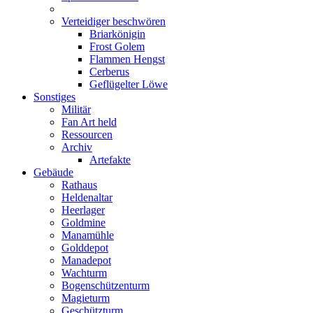
Verteidiger beschwören
Briarkönigin
Frost Golem
Flammen Hengst
Cerberus
Geflügelter Löwe
Sonstiges
Militär
Fan Art held
Ressourcen
Archiv
Artefakte
Gebäude
Rathaus
Heldenaltar
Heerlager
Goldmine
Manamühle
Golddepot
Manadepot
Wachturm
Bogenschützenturm
Magieturm
Geschützturm