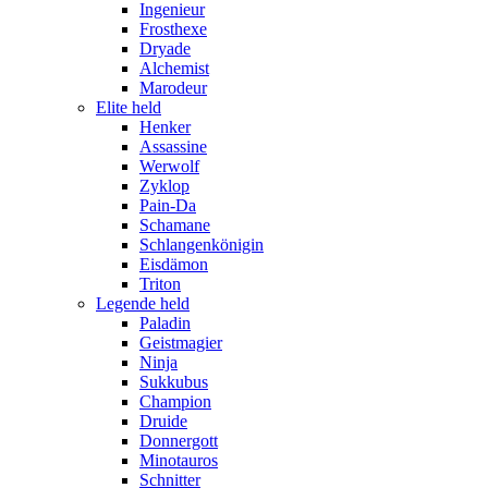
Ingenieur
Frosthexe
Dryade
Alchemist
Marodeur
Elite held
Henker
Assassine
Werwolf
Zyklop
Pain-Da
Schamane
Schlangenkönigin
Eisdämon
Triton
Legende held
Paladin
Geistmagier
Ninja
Sukkubus
Champion
Druide
Donnergott
Minotauros
Schnitter