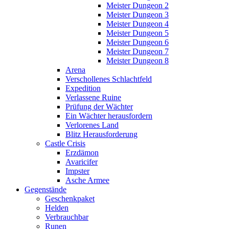
Meister Dungeon 2
Meister Dungeon 3
Meister Dungeon 4
Meister Dungeon 5
Meister Dungeon 6
Meister Dungeon 7
Meister Dungeon 8
Arena
Verschollenes Schlachtfeld
Expedition
Verlassene Ruine
Prüfung der Wächter
Ein Wächter herausfordern
Verlorenes Land
Blitz Herausforderung
Castle Crisis
Erzdämon
Avaricifer
Impster
Asche Armee
Gegenstände
Geschenkpaket
Helden
Verbrauchbar
Runen