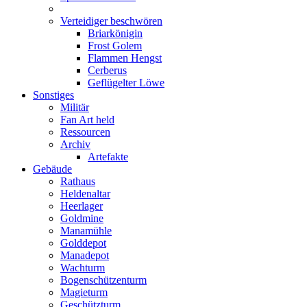
Verteidiger beschwören
Briarkönigin
Frost Golem
Flammen Hengst
Cerberus
Geflügelter Löwe
Sonstiges
Militär
Fan Art held
Ressourcen
Archiv
Artefakte
Gebäude
Rathaus
Heldenaltar
Heerlager
Goldmine
Manamühle
Golddepot
Manadepot
Wachturm
Bogenschützenturm
Magieturm
Geschützturm