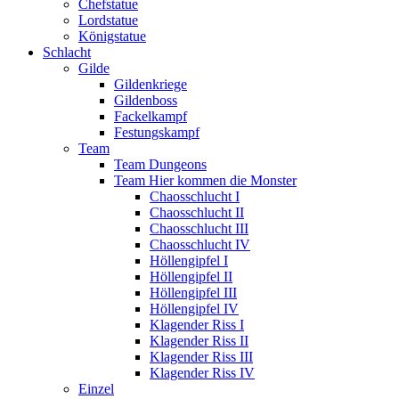
Chefstatue
Lordstatue
Königstatue
Schlacht
Gilde
Gildenkriege
Gildenboss
Fackelkampf
Festungskampf
Team
Team Dungeons
Team Hier kommen die Monster
Chaosschlucht I
Chaosschlucht II
Chaosschlucht III
Chaosschlucht IV
Höllengipfel I
Höllengipfel II
Höllengipfel III
Höllengipfel IV
Klagender Riss I
Klagender Riss II
Klagender Riss III
Klagender Riss IV
Einzel