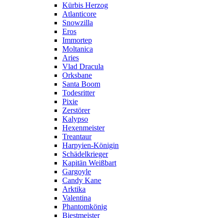
Kürbis Herzog
Atlanticore
Snowzilla
Eros
Immortep
Moltanica
Aries
Vlad Dracula
Orksbane
Santa Boom
Todesritter
Pixie
Zerstörer
Kalypso
Hexenmeister
Treantaur
Harpyien-Königin
Schädelkrieger
Kapitän Weißbart
Gargoyle
Candy Kane
Arktika
Valentina
Phantomkönig
Biestmeister