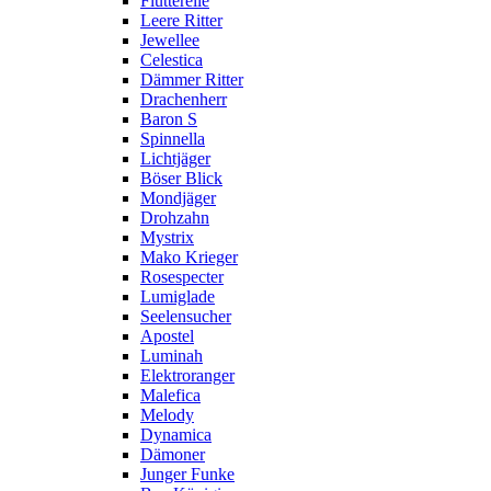
Flutterelle
Leere Ritter
Jewellee
Celestica
Dämmer Ritter
Drachenherr
Baron S
Spinnella
Lichtjäger
Böser Blick
Mondjäger
Drohzahn
Mystrix
Mako Krieger
Rosespecter
Lumiglade
Seelensucher
Apostel
Luminah
Elektroranger
Malefica
Melody
Dynamica
Dämoner
Junger Funke