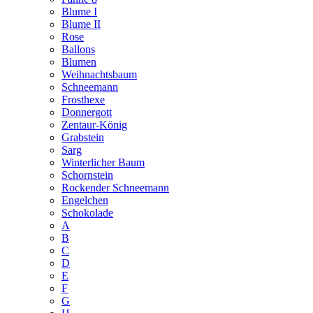
Blume I
Blume II
Rose
Ballons
Blumen
Weihnachtsbaum
Schneemann
Frosthexe
Donnergott
Zentaur-König
Grabstein
Sarg
Winterlicher Baum
Schornstein
Rockender Schneemann
Engelchen
Schokolade
A
B
C
D
E
F
G