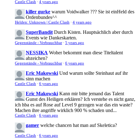
Castle Clash
·
4 years ago
killer gurke
warum Voidwalker ??? Sie ist einHeld des
Ordenbundes^^
Helden: Unknown | Castle Clash
·
4 years ago
SuperBandit
Durch Kisten. Hauptsächlich aber durch
Events wie Dankeskarten.
Gegenstände - Verbrauchbar
·
5 years ago
NESSIKA
Woher bekommt man diese Titeltalent
abzeichen?
Gegenstände - Verbrauchbar
·
6 years ago
Eric Makowski
Und warum sollte Steinhaut auf ihr
sinn machen
Castle Clash
·
6 years ago
Eric Makowski
Kann mir bitte jemand das Talent
Gunst des Heiligen erklären? Ich verstehe es nicht ganz,
ich hba es auf Rose auf Level 9 gezogen war das ein waste?
Machen ihre angriffe wirklich 900 % schaden und...
Castle Clash
·
6 years ago
gamer
welche chancen hat man auf Skeletica?
Castle Clash
·
6 years ago