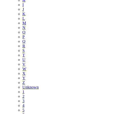
H
I
J
K
L
M
N
O
P
Q
R
S
T
U
V
W
X
Y
Z
Unknown
1
2
3
4
5