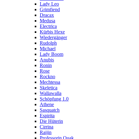
Lady Leo
Grimfiend
Dracax
Medusa
Electrica
Kürbis Hexe
Wiedergänger
Rudolph
Michael
Lady Boom
Anubis
Ronin
Rose
Rockno
Mechtessa
Skeletica
Wallawalla
Schöpfung 1.0
Athene
Sasquatch
Espirita
Die Hüterin
Cirrina
Raijin
Professorin Quak