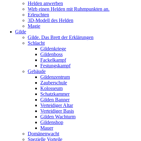
Helden anwerben
Wirb einen Helden mit Ruhmpunkten an.
Erleuchten
3D-Modell des Helden
Magie
Gilde
Gilde. Das Brett der Erklärungen
Schlacht
Gildenkriege
Gildenboss
Fackelkampf
Festungskampf
Gebäude
Gildenzentrum
Zauberschule
Kolosseum
Schatzkammer
Gilden Banner
Verteidiger Altar
Verteidiger Basis
Gilden Wachturm
Gildenshop
Mauer
Domänenwacht
Spezielle Vorteile