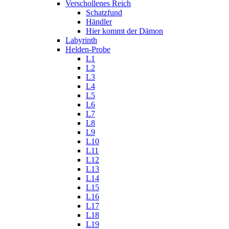
Verschollenes Reich
Schatzfund
Händler
Hier kommt der Dämon
Labyrinth
Helden-Probe
L1
L2
L3
L4
L5
L6
L7
L8
L9
L10
L11
L12
L13
L14
L15
L16
L17
L18
L19