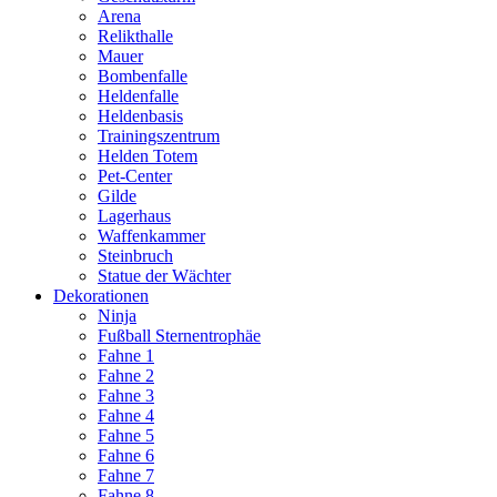
Arena
Relikthalle
Mauer
Bombenfalle
Heldenfalle
Heldenbasis
Trainingszentrum
Helden Totem
Pet-Center
Gilde
Lagerhaus
Waffenkammer
Steinbruch
Statue der Wächter
Dekorationen
Ninja
Fußball Sternentrophäe
Fahne 1
Fahne 2
Fahne 3
Fahne 4
Fahne 5
Fahne 6
Fahne 7
Fahne 8