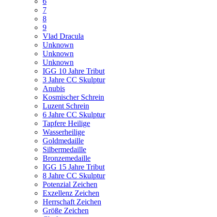
6
7
8
9
Vlad Dracula
Unknown
Unknown
Unknown
IGG 10 Jahre Tribut
3 Jahre CC Skulptur
Anubis
Kosmischer Schrein
Luzent Schrein
6 Jahre CC Skulptur
Tapfere Heilige
Wasserheilige
Goldmedaille
Silbermedaille
Bronzemedaille
IGG 15 Jahre Tribut
8 Jahre CC Skulptur
Potenzial Zeichen
Exzellenz Zeichen
Herrschaft Zeichen
Größe Zeichen