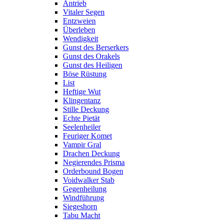
Antrieb
Vitaler Segen
Entzweien
Überleben
Wendigkeit
Gunst des Berserkers
Gunst des Orakels
Gunst des Heiligen
Böse Rüstung
List
Heftige Wut
Klingentanz
Stille Deckung
Echte Pietät
Seelenheiler
Feuriger Komet
Vampir Gral
Drachen Deckung
Negierendes Prisma
Orderbound Bogen
Voidwalker Stab
Gegenheilung
Windführung
Siegeshorn
Tabu Macht