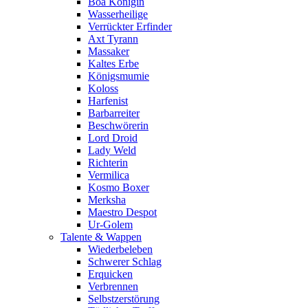
Boa Königin
Wasserheilige
Verrückter Erfinder
Axt Tyrann
Massaker
Kaltes Erbe
Königsmumie
Koloss
Harfenist
Barbarreiter
Beschwörerin
Lord Droid
Lady Weld
Richterin
Vermilica
Kosmo Boxer
Merksha
Maestro Despot
Ur-Golem
Talente & Wappen
Wiederbeleben
Schwerer Schlag
Erquicken
Verbrennen
Selbstzerstörung