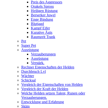
Preis des Aggressors
Orakels Spross
Heiligen Rüstung
Berserker Juwel
Enge Bindung
Blutjagd
Kampf Eifer
Kurative Ägis
Raumzeit Trank
Pet
Super Pet
Ausrüstung
Verzauberungen
Ausrüstung
Verstärk.
Rechner Eigenschaften der Helden
Durchbruch Lvl
Wächter
Schicksal
Vergleich der Eigenschaften von Helden
Vergleich der Kraft der Helden
Welche Helden setzen Talent, Runen oder
Verzauberungen.
Entwicklung und Erfahrung
Skins