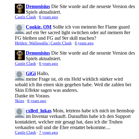
Demonisius
Die Site wurde auf die neueste Version des
Spiels aktualisiert.
Castle Clash
·
6 years ago
Cookie. OM
Sollte ich von meinem 8er Flame guard
auf ein 9er sacred light switchen oder auf meinem 8er
FG bleiben und FG auf 9er skill machen?
Helden: Wallawalla | Castle Clash
·
6 years ago
Demonisius
Die Site wurde auf die neueste Version des
Spiels aktualisiert.
Castle Clash
·
6 years ago
GiGi
Hallo,
meine Frage ist, ob ein Held wirklich stärker wird
sobald ich ihn einen skin gegeben habe. Weil die zahlen bei
Skin Effekte sagen was anderes.
Danke im Voraus.
Skins
·
6 years ago
cxlled_lukas
Moin, letztens habe ich mich im Itemshop
im Inventar verkauft. Daraufhin habe ich den Support
kontaktiert, welcher mir gesagt hat, dass ich die Truhen
verkaufen soll und die Ehre erstattet bekomme....
Castle Clash
·
7 years ago