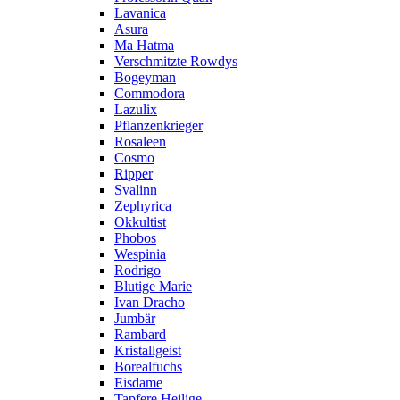
Lavanica
Asura
Ma Hatma
Verschmitzte Rowdys
Bogeyman
Commodora
Lazulix
Pflanzenkrieger
Rosaleen
Cosmo
Ripper
Svalinn
Zephyrica
Okkultist
Phobos
Wespinia
Rodrigo
Blutige Marie
Ivan Dracho
Jumbär
Rambard
Kristallgeist
Borealfuchs
Eisdame
Tapfere Heilige