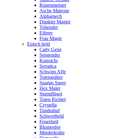
Runenmeister
Asche Matrone
Alphamech
Dunkler Magier
Tobender
Eiferer
Frau Magie
Episch held
Catty Geist
Sengender
Kunoichi
Serratica
Schwips Affe
Totengräber
Spartas Speer
Hex Maler
Sturmflügel
Toten Richter
Crystella
Tundrahuf
Schwertheld
Feuerlord
Blumenfee
Mörderkrähe