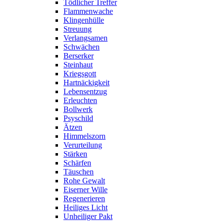
Tödlicher Treffer
Flammenwache
Klingenhülle
Streuung
Verlangsamen
Schwächen
Berserker
Steinhaut
Kriegsgott
Hartnäckigkeit
Lebensentzug
Erleuchten
Bollwerk
Psyschild
Ätzen
Himmelszorn
Verurteilung
Stärken
Schärfen
Täuschen
Rohe Gewalt
Eiserner Wille
Regenerieren
Heiliges Licht
Unheiliger Pakt