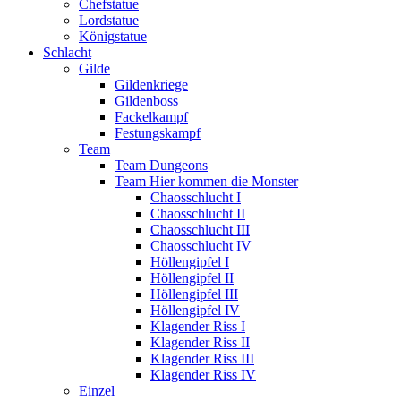
Chefstatue
Lordstatue
Königstatue
Schlacht
Gilde
Gildenkriege
Gildenboss
Fackelkampf
Festungskampf
Team
Team Dungeons
Team Hier kommen die Monster
Chaosschlucht I
Chaosschlucht II
Chaosschlucht III
Chaosschlucht IV
Höllengipfel I
Höllengipfel II
Höllengipfel III
Höllengipfel IV
Klagender Riss I
Klagender Riss II
Klagender Riss III
Klagender Riss IV
Einzel