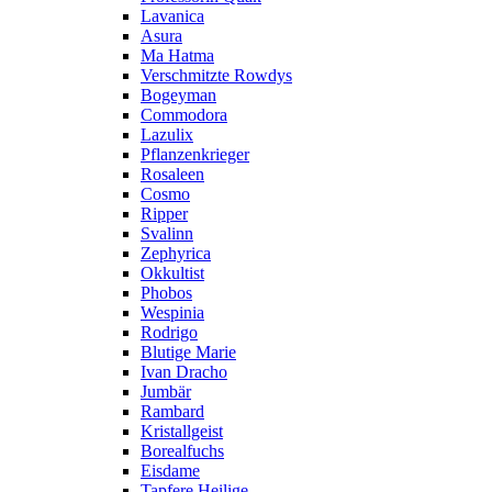
Lavanica
Asura
Ma Hatma
Verschmitzte Rowdys
Bogeyman
Commodora
Lazulix
Pflanzenkrieger
Rosaleen
Cosmo
Ripper
Svalinn
Zephyrica
Okkultist
Phobos
Wespinia
Rodrigo
Blutige Marie
Ivan Dracho
Jumbär
Rambard
Kristallgeist
Borealfuchs
Eisdame
Tapfere Heilige