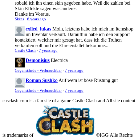
sobald ich ihn einen skin gegeben habe. Weil die zahlen bei
Skin Effekte sagen was anderes.
Danke im Voraus.
Skins
·
6 years ago
cxlled_lukas
Moin, letztens habe ich mich im Itemshop
im Inventar verkauft. Daraufhin habe ich den Support
kontaktiert, welcher mir gesagt hat, dass ich die Truhen
verkaufen soll und die Ehre erstattet bekomme....
Castle Clash
·
7 years ago
Demonisius
Electrica
Gegenstände - Verbrauchbar
·
7 years ago
Roman Sushko
Auf wem ist böse Rüstung gut
Gegenstände - Verbrauchbar
·
7 years ago
casclash.com is a fan site of a game Castle Clash and All site content
is trademarks of
©IGG Alle Rechte