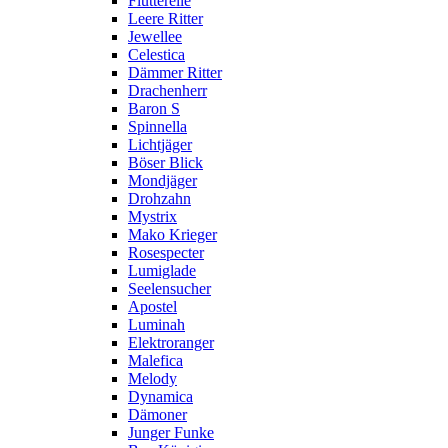
Flutterelle
Leere Ritter
Jewellee
Celestica
Dämmer Ritter
Drachenherr
Baron S
Spinnella
Lichtjäger
Böser Blick
Mondjäger
Drohzahn
Mystrix
Mako Krieger
Rosespecter
Lumiglade
Seelensucher
Apostel
Luminah
Elektroranger
Malefica
Melody
Dynamica
Dämoner
Junger Funke