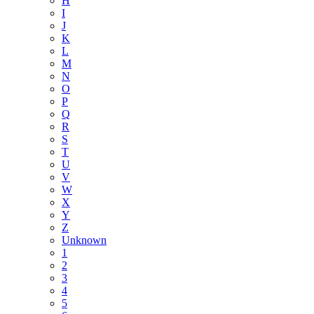
H
I
J
K
L
M
N
O
P
Q
R
S
T
U
V
W
X
Y
Z
Unknown
1
2
3
4
5