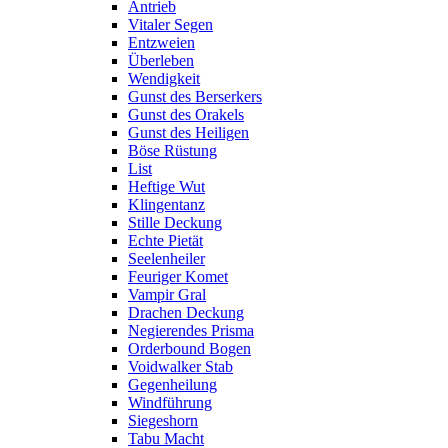
Antrieb
Vitaler Segen
Entzweien
Überleben
Wendigkeit
Gunst des Berserkers
Gunst des Orakels
Gunst des Heiligen
Böse Rüstung
List
Heftige Wut
Klingentanz
Stille Deckung
Echte Pietät
Seelenheiler
Feuriger Komet
Vampir Gral
Drachen Deckung
Negierendes Prisma
Orderbound Bogen
Voidwalker Stab
Gegenheilung
Windführung
Siegeshorn
Tabu Macht