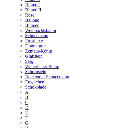
Blume I
Blume II
Rose
Ballons
Blumen
Weihnachtsbaum
Schneemann
Frosthexe
Donnergott
Zentaur-König
Grabstein
Sarg
Winterlicher Baum
Schornstein
Rockender Schneemann
Engelchen
Schokolade
A
B
C
D
E
F
G