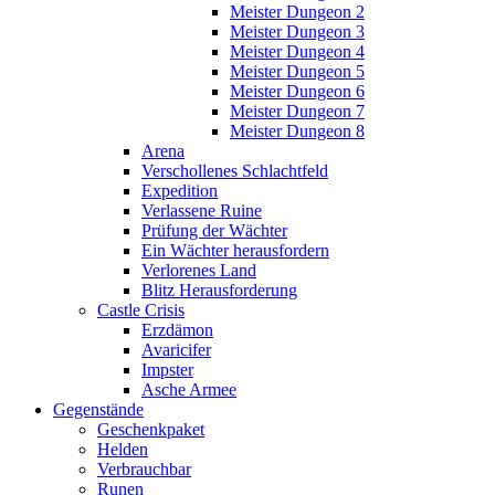
Meister Dungeon 2
Meister Dungeon 3
Meister Dungeon 4
Meister Dungeon 5
Meister Dungeon 6
Meister Dungeon 7
Meister Dungeon 8
Arena
Verschollenes Schlachtfeld
Expedition
Verlassene Ruine
Prüfung der Wächter
Ein Wächter herausfordern
Verlorenes Land
Blitz Herausforderung
Castle Crisis
Erzdämon
Avaricifer
Impster
Asche Armee
Gegenstände
Geschenkpaket
Helden
Verbrauchbar
Runen