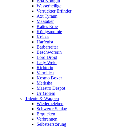
Boa Königin
Wasserheilige
Verrückter Erfinder
Axt Tyrann
Massaker
Kaltes Erbe
Königsmumie
Koloss
Harfenist
Barbarreiter
Beschwörerin
Lord Droid
Lady Weld
Richterin
Vermilica
Kosmo Boxer
Merksha
Maestro Despot
Ur-Golem
Talente & Wappen
Wiederbeleben
Schwerer Schlag
Erquicken
Verbrennen
Selbstzerstörung