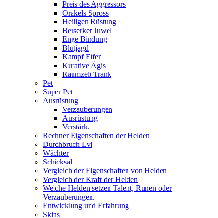
Preis des Aggressors
Orakels Spross
Heiligen Rüstung
Berserker Juwel
Enge Bindung
Blutjagd
Kampf Eifer
Kurative Ägis
Raumzeit Trank
Pet
Super Pet
Ausrüstung
Verzauberungen
Ausrüstung
Verstärk.
Rechner Eigenschaften der Helden
Durchbruch Lvl
Wächter
Schicksal
Vergleich der Eigenschaften von Helden
Vergleich der Kraft der Helden
Welche Helden setzen Talent, Runen oder
Verzauberungen.
Entwicklung und Erfahrung
Skins