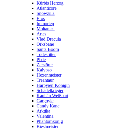
Kürbis Herzog
Atlanticore
Snowzilla
Eros
Immortep
Moltanica
Aries
Vlad Dracula
Orksbane
Santa Boom
Todesritter
Pixie
Zerstörer
Kalypso
Hexenmeister
Treantaur
Harpyien-Königin
Schädelkrieger
Kapitän Weißbart
Gargoyle
Candy Kane
Arktika
Valentina
Phantomkönig
Biestmeister