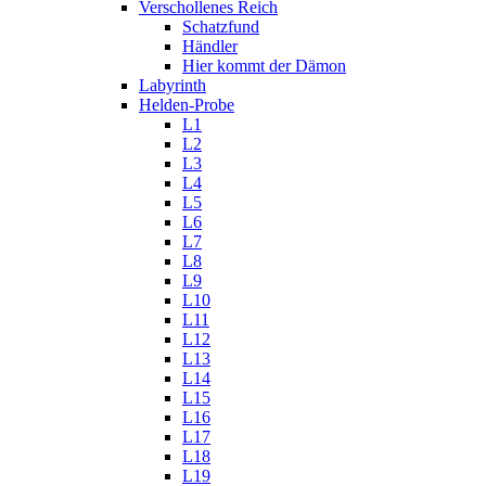
Verschollenes Reich
Schatzfund
Händler
Hier kommt der Dämon
Labyrinth
Helden-Probe
L1
L2
L3
L4
L5
L6
L7
L8
L9
L10
L11
L12
L13
L14
L15
L16
L17
L18
L19