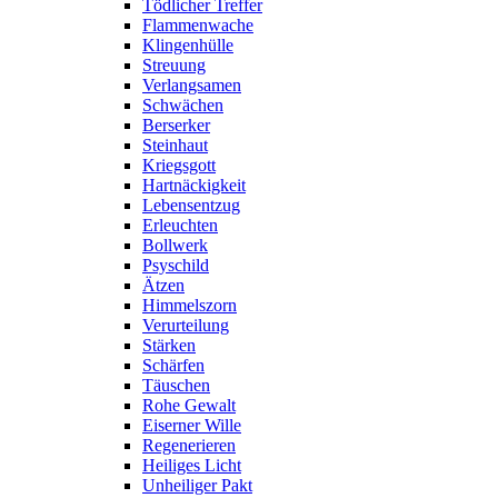
Tödlicher Treffer
Flammenwache
Klingenhülle
Streuung
Verlangsamen
Schwächen
Berserker
Steinhaut
Kriegsgott
Hartnäckigkeit
Lebensentzug
Erleuchten
Bollwerk
Psyschild
Ätzen
Himmelszorn
Verurteilung
Stärken
Schärfen
Täuschen
Rohe Gewalt
Eiserner Wille
Regenerieren
Heiliges Licht
Unheiliger Pakt