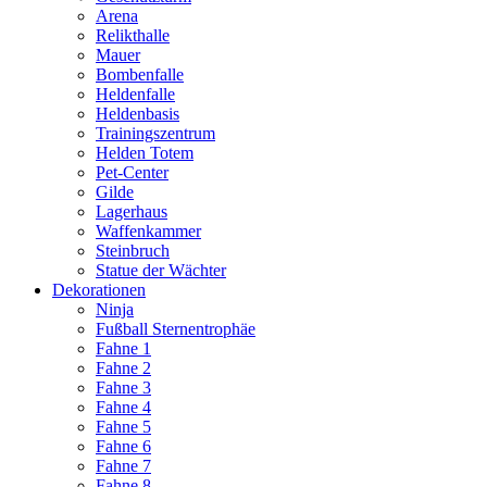
Arena
Relikthalle
Mauer
Bombenfalle
Heldenfalle
Heldenbasis
Trainingszentrum
Helden Totem
Pet-Center
Gilde
Lagerhaus
Waffenkammer
Steinbruch
Statue der Wächter
Dekorationen
Ninja
Fußball Sternentrophäe
Fahne 1
Fahne 2
Fahne 3
Fahne 4
Fahne 5
Fahne 6
Fahne 7
Fahne 8