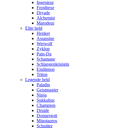
Ingenieur
Frosthexe
Dryade
Alchemist
Marodeur
Elite held
Henker
Assassine
Werwolf
Zyklop
Pain-Da
Schamane
Schlangenkönigin
Eisdämon
Triton
Legende held
Paladin
Geistmagier
Ninja
Sukkubus
Champion
Druide
Donnergott
Minotauros
Schnitter