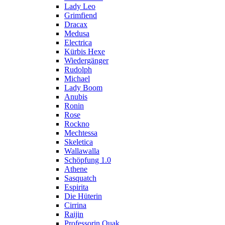
Lady Leo
Grimfiend
Dracax
Medusa
Electrica
Kürbis Hexe
Wiedergänger
Rudolph
Michael
Lady Boom
Anubis
Ronin
Rose
Rockno
Mechtessa
Skeletica
Wallawalla
Schöpfung 1.0
Athene
Sasquatch
Espirita
Die Hüterin
Cirrina
Raijin
Professorin Quak