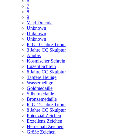
6
7
8
9
Vlad Dracula
Unknown
Unknown
Unknown
IGG 10 Jahre Tribut
3 Jahre CC Skulptur
Anubis
Kosmischer Schrein
Luzent Schrein
6 Jahre CC Skulptur
Tapfere Heilige
Wasserheilige
Goldmedaille
Silbermedaille
Bronzemedaille
IGG 15 Jahre Tribut
8 Jahre CC Skulptur
Potenzial Zeichen
Exzellenz Zeichen
Herrschaft Zeichen
Größe Zeichen