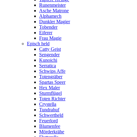
Runenmeister
Asche Matrone
Alphamech
Dunkler Magier
Tobender
Eiferer
Frau Magie
Episch held
Catty Geist
Sengender
Kunoichi
Serratica
Schwips Affe
Totengräber
Spartas Speer
Hex Maler
Sturmflügel
Toten Richter
Crystella
Tundrahuf
Schwertheld
Feuerlord
Blumenfee
Mörderkrähe