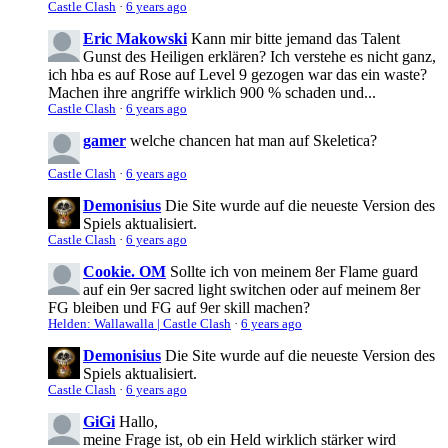
Castle Clash
·
6 years ago
Eric Makowski
Kann mir bitte jemand das Talent
Gunst des Heiligen erklären? Ich verstehe es nicht ganz,
ich hba es auf Rose auf Level 9 gezogen war das ein waste?
Machen ihre angriffe wirklich 900 % schaden und...
Castle Clash
·
6 years ago
gamer
welche chancen hat man auf Skeletica?
Castle Clash
·
6 years ago
Demonisius
Die Site wurde auf die neueste Version des
Spiels aktualisiert.
Castle Clash
·
6 years ago
Cookie. OM
Sollte ich von meinem 8er Flame guard
auf ein 9er sacred light switchen oder auf meinem 8er
FG bleiben und FG auf 9er skill machen?
Helden: Wallawalla | Castle Clash
·
6 years ago
Demonisius
Die Site wurde auf die neueste Version des
Spiels aktualisiert.
Castle Clash
·
6 years ago
GiGi
Hallo,
meine Frage ist, ob ein Held wirklich stärker wird