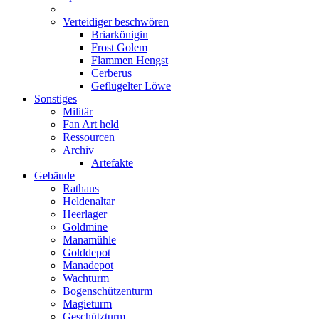
Verteidiger beschwören
Briarkönigin
Frost Golem
Flammen Hengst
Cerberus
Geflügelter Löwe
Sonstiges
Militär
Fan Art held
Ressourcen
Archiv
Artefakte
Gebäude
Rathaus
Heldenaltar
Heerlager
Goldmine
Manamühle
Golddepot
Manadepot
Wachturm
Bogenschützenturm
Magieturm
Geschützturm