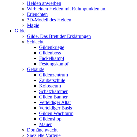
Helden anwerben
Wirb einen Helden mit Ruhmpunkten an.
Erleuchten
3D-Modell des Helden
Magie
Gilde
Gilde. Das Brett der Erklärungen
Schlacht
Gildenkriege
Gildenboss
Fackelkampf
Festungskampf
Gebäude
Gildenzentrum
Zauberschule
Kolosseum
Schatzkammer
Gilden Banner
Verteidiger Altar
Verteidiger Basis
Gilden Wachturm
Gildenshop
Mauer
Domänenwacht
Spezielle Vorteile