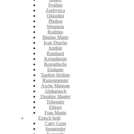
Svalinn
Zephyrica
Okkultist
Phobos
Wespinia
Rodrigo
Blutige Marie
Ivan Dracho
Jumbär
Rambard
Kristallgeist
Borealfuchs
Eisdame
Tapfere Heilige
Runenmeister
Asche Matrone
Alphamech
Dunkler Magier
Tobender
Eiferer
Frau Magie
Episch held
Catty Geist
Sengender