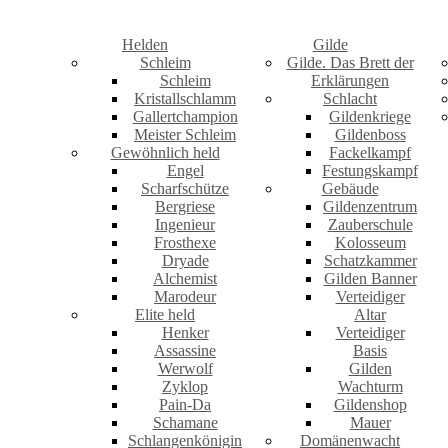
Helden
Gilde
Schleim
Gilde. Das Brett der
Schleim
Erklärungen
Kristallschlamm
Schlacht
Gallertchampion
Gildenkriege
Meister Schleim
Gildenboss
Gewöhnlich held
Fackelkampf
Engel
Festungskampf
Scharfschütze
Gebäude
Bergriese
Gildenzentrum
Ingenieur
Zauberschule
Frosthexe
Kolosseum
Dryade
Schatzkammer
Alchemist
Gilden Banner
Marodeur
Verteidiger
Elite held
Altar
Henker
Verteidiger
Assassine
Basis
Werwolf
Gilden
Zyklop
Wachturm
Pain-Da
Gildenshop
Schamane
Mauer
Schlangenkönigin
Domänenwacht