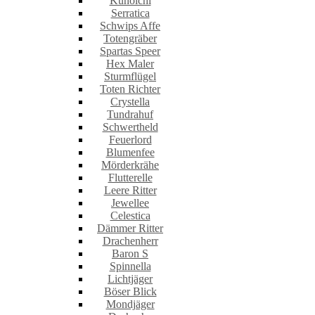
Kunoichi
Serratica
Schwips Affe
Totengräber
Spartas Speer
Hex Maler
Sturmflügel
Toten Richter
Crystella
Tundrahuf
Schwertheld
Feuerlord
Blumenfee
Mörderkrähe
Flutterelle
Leere Ritter
Jewellee
Celestica
Dämmer Ritter
Drachenherr
Baron S
Spinnella
Lichtjäger
Böser Blick
Mondjäger