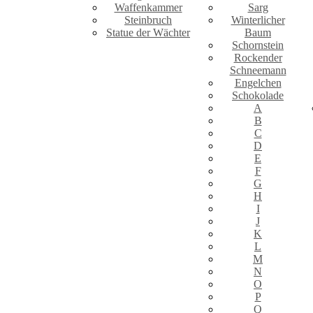
Waffenkammer
Sarg
Steinbruch
Winterlicher
Statue der Wächter
Baum
Schornstein
Rockender
Schneemann
Engelchen
Schokolade
A
B
C
D
E
F
G
H
I
J
K
L
M
N
O
P
Q