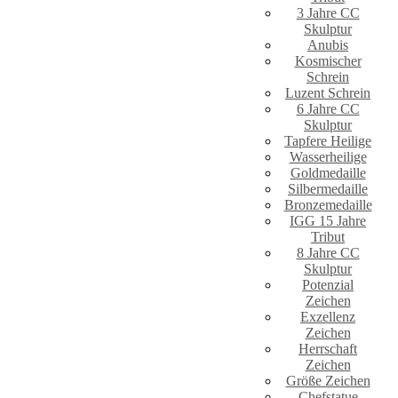
3 Jahre CC
Skulptur
Anubis
Kosmischer
Schrein
Luzent Schrein
6 Jahre CC
Skulptur
Tapfere Heilige
Wasserheilige
Goldmedaille
Silbermedaille
Bronzemedaille
IGG 15 Jahre
Tribut
8 Jahre CC
Skulptur
Potenzial
Zeichen
Exzellenz
Zeichen
Herrschaft
Zeichen
Größe Zeichen
Chefstatue