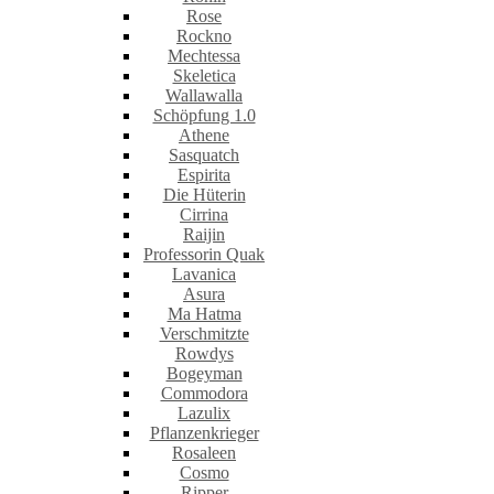
Rose
Rockno
Mechtessa
Skeletica
Wallawalla
Schöpfung 1.0
Athene
Sasquatch
Espirita
Die Hüterin
Cirrina
Raijin
Professorin Quak
Lavanica
Asura
Ma Hatma
Verschmitzte
Rowdys
Bogeyman
Commodora
Lazulix
Pflanzenkrieger
Rosaleen
Cosmo
Ripper