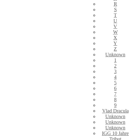
R
S
T
U
V
W
X
Y
Z
Unknown
1
2
3
4
5
6
7
8
9
Vlad Dracula
Unknown
Unknown
Unknown
IGG 10 Jahre
Tribut