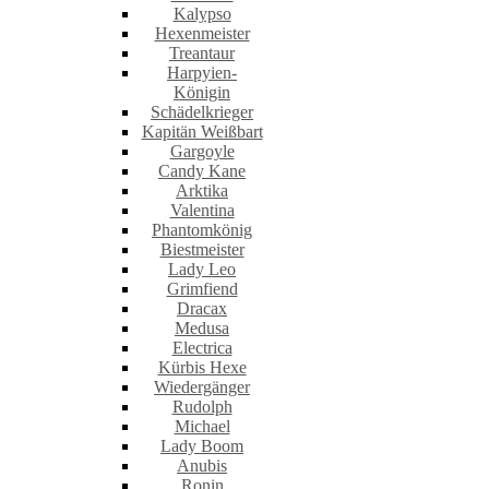
Kalypso
Hexenmeister
Treantaur
Harpyien-
Königin
Schädelkrieger
Kapitän Weißbart
Gargoyle
Candy Kane
Arktika
Valentina
Phantomkönig
Biestmeister
Lady Leo
Grimfiend
Dracax
Medusa
Electrica
Kürbis Hexe
Wiedergänger
Rudolph
Michael
Lady Boom
Anubis
Ronin