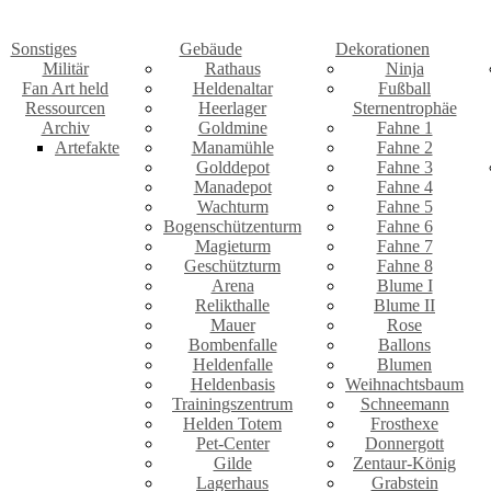
Sonstiges
Gebäude
Dekorationen
Militär
Rathaus
Ninja
Fan Art held
Heldenaltar
Fußball
Ressourcen
Heerlager
Sternentrophäe
Archiv
Goldmine
Fahne 1
Artefakte
Manamühle
Fahne 2
Golddepot
Fahne 3
Manadepot
Fahne 4
Wachturm
Fahne 5
Bogenschützenturm
Fahne 6
Magieturm
Fahne 7
Geschützturm
Fahne 8
Arena
Blume I
Relikthalle
Blume II
Mauer
Rose
Bombenfalle
Ballons
Heldenfalle
Blumen
Heldenbasis
Weihnachtsbaum
Trainingszentrum
Schneemann
Helden Totem
Frosthexe
Pet-Center
Donnergott
Gilde
Zentaur-König
Lagerhaus
Grabstein