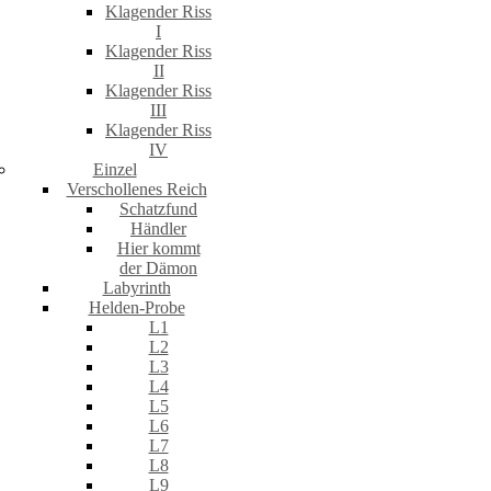
Klagender Riss
I
Klagender Riss
II
Klagender Riss
III
Klagender Riss
IV
Einzel
Verschollenes Reich
Schatzfund
Händler
Hier kommt
der Dämon
Labyrinth
Helden-Probe
L1
L2
L3
L4
L5
L6
L7
L8
L9