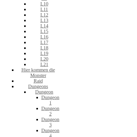
L10
L11
L12
L13
L14
L15
L16
L17
L18
L19
L20
L21
Hier kommen die
Monster
Raid
Dungeons
Dungeon
Dungeon
1
Dungeon
2
Dungeon
3
Dungeon
4