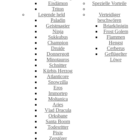
Eisdämon
Spezielle Vorteile
Triton
Legende held
Verteidiger
Paladin
beschwören
Geistmagier
Briarkönigin
Ninja
Frost Golem
Sukkubus
Flammen
Champion
Hengst
Druide
Cerberus
Donnergott
Geflügelter
Minotauros
Löwe
Schnitter
Kürbis Herzog
Atlanticore
Snowzilla
Eros
Immortep
Moltanica
Aries
Vlad Dracula
Orksbane
Santa Boom
Todesritter
Pixie
Zerstörer