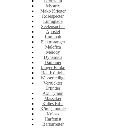
Drohzahn
Mystrix
Mako Krieger
Rosespecter
Lumiglade
Seelensucher
Apostel
Luminah
Elektroranger
Malefica
Melody
Dynamica
Dämoner
Junger Funke
Boa Königin
Wasserheilige
Verrückter
Erfinder
Axt Tyrann
Massaker
Kaltes Erbe
Königsmumie
Koloss
Harfenist
Barbarreiter