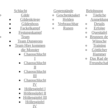
Schlacht
Gegenstände
Belohnung
Gilde
Geschenkpaket
Tägliche
Gildenkriege
Helden
Anmeldun
Gildenboss
Verbrauchbar
Details
Fackelkampf
Runen
Erfolge
Festungskampf
Questtafel
Team
Brunnen de
Team Dungeons
Wünsche
Team Hier kommen
Training
die Monster
Göttlicher
Chaosschlucht
Hammer
I
Das Rad de
Chaosschlucht
Freundschaf
II
Chaosschlucht
III
Chaosschlucht
IV
Höllengipfel I
Höllengipfel II
Höllengipfel III
Höllengipfel
IV