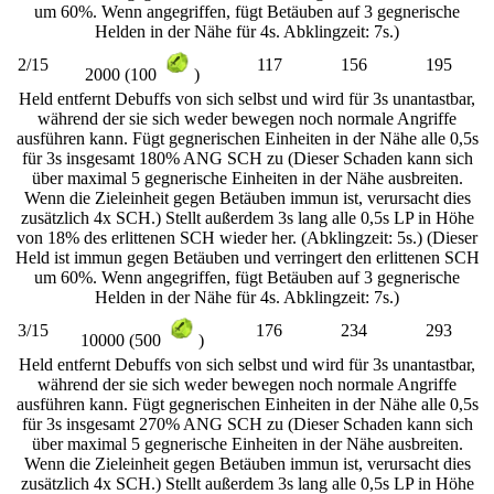
um 60%. Wenn angegriffen, fügt Betäuben auf 3 gegnerische
Helden in der Nähe für 4s. Abklingzeit: 7s.)
2/15
117
156
195
2000 (100
)
Held entfernt Debuffs von sich selbst und wird für 3s unantastbar,
während der sie sich weder bewegen noch normale Angriffe
ausführen kann. Fügt gegnerischen Einheiten in der Nähe alle 0,5s
für 3s insgesamt 180% ANG SCH zu (Dieser Schaden kann sich
über maximal 5 gegnerische Einheiten in der Nähe ausbreiten.
Wenn die Zieleinheit gegen Betäuben immun ist, verursacht dies
zusätzlich 4x SCH.) Stellt außerdem 3s lang alle 0,5s LP in Höhe
von 18% des erlittenen SCH wieder her. (Abklingzeit: 5s.) (Dieser
Held ist immun gegen Betäuben und verringert den erlittenen SCH
um 60%. Wenn angegriffen, fügt Betäuben auf 3 gegnerische
Helden in der Nähe für 4s. Abklingzeit: 7s.)
3/15
176
234
293
10000 (500
)
Held entfernt Debuffs von sich selbst und wird für 3s unantastbar,
während der sie sich weder bewegen noch normale Angriffe
ausführen kann. Fügt gegnerischen Einheiten in der Nähe alle 0,5s
für 3s insgesamt 270% ANG SCH zu (Dieser Schaden kann sich
über maximal 5 gegnerische Einheiten in der Nähe ausbreiten.
Wenn die Zieleinheit gegen Betäuben immun ist, verursacht dies
zusätzlich 4x SCH.) Stellt außerdem 3s lang alle 0,5s LP in Höhe