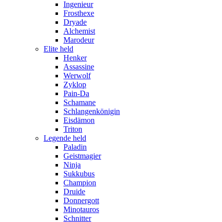
Ingenieur
Frosthexe
Dryade
Alchemist
Marodeur
Elite held
Henker
Assassine
Werwolf
Zyklop
Pain-Da
Schamane
Schlangenkönigin
Eisdämon
Triton
Legende held
Paladin
Geistmagier
Ninja
Sukkubus
Champion
Druide
Donnergott
Minotauros
Schnitter