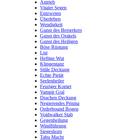
Antrieb
Vitaler Segen
Entzweien
Überleben
Wendigkeit
Gunst des Berserkers
Gunst des Orakels
Gunst des Heiligen
Böse Rüstung
List
Heftige Wut
Klingentanz
Stille Deckung
Echte Pietät
Seelenheiler
Feuriger Komet
Vampir Gral
Drachen Deckung
Negierendes Prisma
Orderbound Bogen
Voidwalker Stab
Gegenheilung
Windführung
Siegeshorn
Tabu Macht