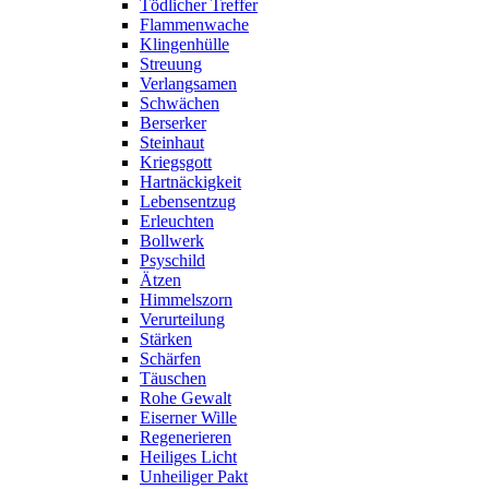
Tödlicher Treffer
Flammenwache
Klingenhülle
Streuung
Verlangsamen
Schwächen
Berserker
Steinhaut
Kriegsgott
Hartnäckigkeit
Lebensentzug
Erleuchten
Bollwerk
Psyschild
Ätzen
Himmelszorn
Verurteilung
Stärken
Schärfen
Täuschen
Rohe Gewalt
Eiserner Wille
Regenerieren
Heiliges Licht
Unheiliger Pakt