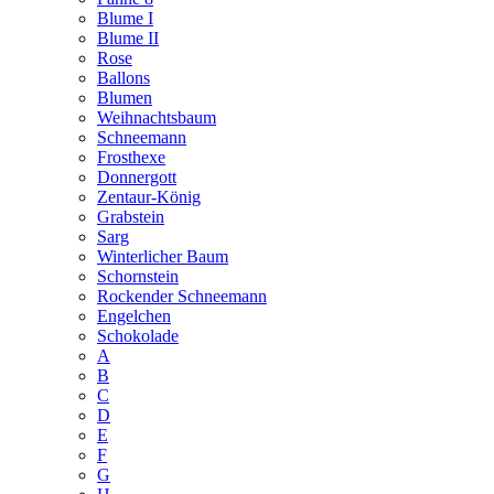
Blume I
Blume II
Rose
Ballons
Blumen
Weihnachtsbaum
Schneemann
Frosthexe
Donnergott
Zentaur-König
Grabstein
Sarg
Winterlicher Baum
Schornstein
Rockender Schneemann
Engelchen
Schokolade
A
B
C
D
E
F
G