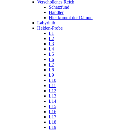
Verschollenes Reich
Schatzfund
Händler
Hier kommt der Dämon
Labyrinth
Helden-Probe
L1
L2
L3
L4
L5
L6
L7
L8
L9
L10
L11
L12
L13
L14
L15
L16
L17
L18
L19