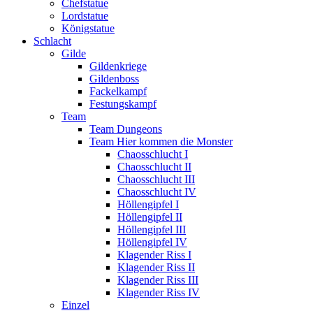
Chefstatue
Lordstatue
Königstatue
Schlacht
Gilde
Gildenkriege
Gildenboss
Fackelkampf
Festungskampf
Team
Team Dungeons
Team Hier kommen die Monster
Chaosschlucht I
Chaosschlucht II
Chaosschlucht III
Chaosschlucht IV
Höllengipfel I
Höllengipfel II
Höllengipfel III
Höllengipfel IV
Klagender Riss I
Klagender Riss II
Klagender Riss III
Klagender Riss IV
Einzel