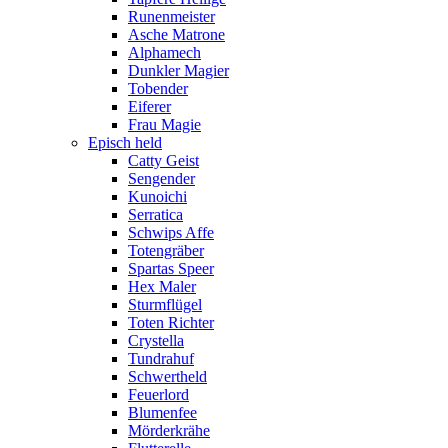
Runenmeister
Asche Matrone
Alphamech
Dunkler Magier
Tobender
Eiferer
Frau Magie
Episch held
Catty Geist
Sengender
Kunoichi
Serratica
Schwips Affe
Totengräber
Spartas Speer
Hex Maler
Sturmflügel
Toten Richter
Crystella
Tundrahuf
Schwertheld
Feuerlord
Blumenfee
Mörderkrähe