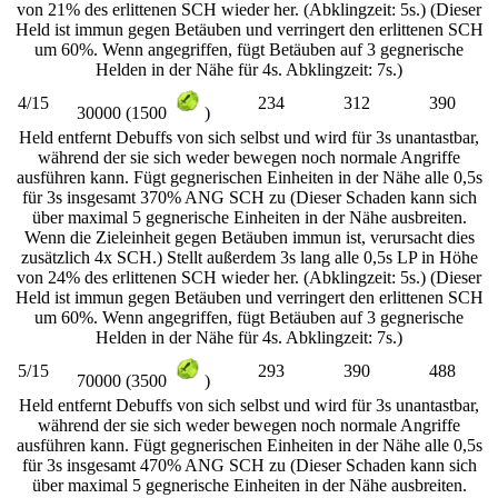
von 21% des erlittenen SCH wieder her. (Abklingzeit: 5s.) (Dieser
Held ist immun gegen Betäuben und verringert den erlittenen SCH
um 60%. Wenn angegriffen, fügt Betäuben auf 3 gegnerische
Helden in der Nähe für 4s. Abklingzeit: 7s.)
4/15
234
312
390
30000 (1500
)
Held entfernt Debuffs von sich selbst und wird für 3s unantastbar,
während der sie sich weder bewegen noch normale Angriffe
ausführen kann. Fügt gegnerischen Einheiten in der Nähe alle 0,5s
für 3s insgesamt 370% ANG SCH zu (Dieser Schaden kann sich
über maximal 5 gegnerische Einheiten in der Nähe ausbreiten.
Wenn die Zieleinheit gegen Betäuben immun ist, verursacht dies
zusätzlich 4x SCH.) Stellt außerdem 3s lang alle 0,5s LP in Höhe
von 24% des erlittenen SCH wieder her. (Abklingzeit: 5s.) (Dieser
Held ist immun gegen Betäuben und verringert den erlittenen SCH
um 60%. Wenn angegriffen, fügt Betäuben auf 3 gegnerische
Helden in der Nähe für 4s. Abklingzeit: 7s.)
5/15
293
390
488
70000 (3500
)
Held entfernt Debuffs von sich selbst und wird für 3s unantastbar,
während der sie sich weder bewegen noch normale Angriffe
ausführen kann. Fügt gegnerischen Einheiten in der Nähe alle 0,5s
für 3s insgesamt 470% ANG SCH zu (Dieser Schaden kann sich
über maximal 5 gegnerische Einheiten in der Nähe ausbreiten.