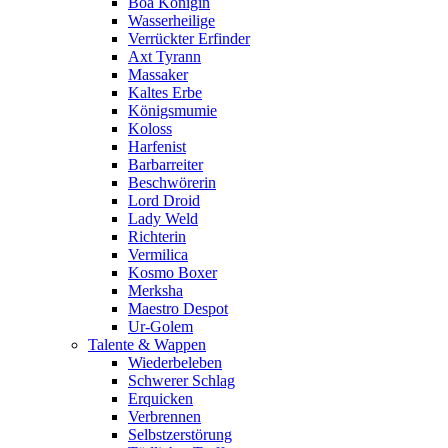
Boa Königin
Wasserheilige
Verrückter Erfinder
Axt Tyrann
Massaker
Kaltes Erbe
Königsmumie
Koloss
Harfenist
Barbarreiter
Beschwörerin
Lord Droid
Lady Weld
Richterin
Vermilica
Kosmo Boxer
Merksha
Maestro Despot
Ur-Golem
Talente & Wappen
Wiederbeleben
Schwerer Schlag
Erquicken
Verbrennen
Selbstzerstörung