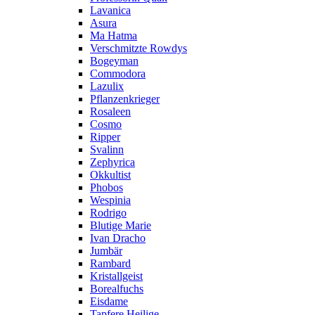
Lavanica
Asura
Ma Hatma
Verschmitzte Rowdys
Bogeyman
Commodora
Lazulix
Pflanzenkrieger
Rosaleen
Cosmo
Ripper
Svalinn
Zephyrica
Okkultist
Phobos
Wespinia
Rodrigo
Blutige Marie
Ivan Dracho
Jumbär
Rambard
Kristallgeist
Borealfuchs
Eisdame
Tapfere Heilige