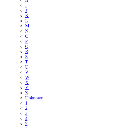
H
I
J
K
L
M
N
O
P
Q
R
S
T
U
V
W
X
Y
Z
Unknown
1
2
3
4
5