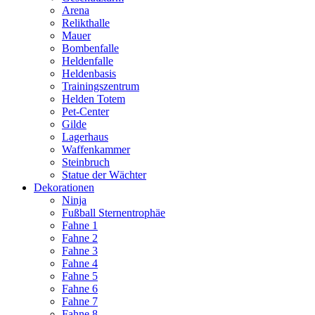
Arena
Relikthalle
Mauer
Bombenfalle
Heldenfalle
Heldenbasis
Trainingszentrum
Helden Totem
Pet-Center
Gilde
Lagerhaus
Waffenkammer
Steinbruch
Statue der Wächter
Dekorationen
Ninja
Fußball Sternentrophäe
Fahne 1
Fahne 2
Fahne 3
Fahne 4
Fahne 5
Fahne 6
Fahne 7
Fahne 8