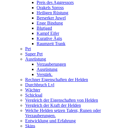
Preis des Aggressors
Orakels Spross
Heiligen Rüstung
Berserker Juwel
Enge Bindung
Blutjagd
Kampf Eifer
Kurative Ägis
Raumzeit Trank
Pet
Super Pet
Ausrüstung
Verzauberungen
Ausrüstung
Verstärk.
Rechner Eigenschaften der Helden
Durchbruch Lvl
Wächter
Schicksal
Vergleich der Eigenschaften von Helden
Vergleich der Kraft der Helden
Welche Helden setzen Talent, Runen oder
Verzauberungen.
Entwicklung und Erfahrung
Skins