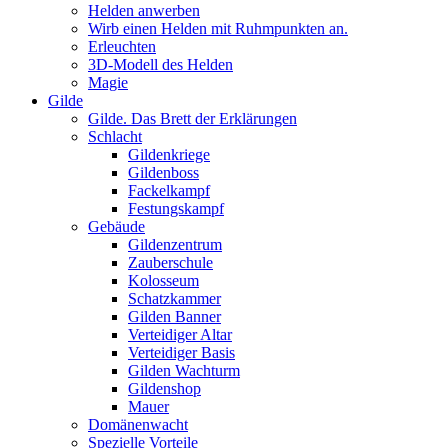
Helden anwerben
Wirb einen Helden mit Ruhmpunkten an.
Erleuchten
3D-Modell des Helden
Magie
Gilde
Gilde. Das Brett der Erklärungen
Schlacht
Gildenkriege
Gildenboss
Fackelkampf
Festungskampf
Gebäude
Gildenzentrum
Zauberschule
Kolosseum
Schatzkammer
Gilden Banner
Verteidiger Altar
Verteidiger Basis
Gilden Wachturm
Gildenshop
Mauer
Domänenwacht
Spezielle Vorteile