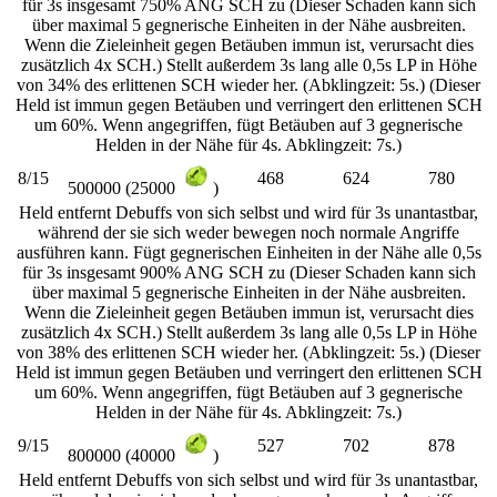
für 3s insgesamt 750% ANG SCH zu (Dieser Schaden kann sich
über maximal 5 gegnerische Einheiten in der Nähe ausbreiten.
Wenn die Zieleinheit gegen Betäuben immun ist, verursacht dies
zusätzlich 4x SCH.) Stellt außerdem 3s lang alle 0,5s LP in Höhe
von 34% des erlittenen SCH wieder her. (Abklingzeit: 5s.) (Dieser
Held ist immun gegen Betäuben und verringert den erlittenen SCH
um 60%. Wenn angegriffen, fügt Betäuben auf 3 gegnerische
Helden in der Nähe für 4s. Abklingzeit: 7s.)
8/15
468
624
780
500000 (25000
)
Held entfernt Debuffs von sich selbst und wird für 3s unantastbar,
während der sie sich weder bewegen noch normale Angriffe
ausführen kann. Fügt gegnerischen Einheiten in der Nähe alle 0,5s
für 3s insgesamt 900% ANG SCH zu (Dieser Schaden kann sich
über maximal 5 gegnerische Einheiten in der Nähe ausbreiten.
Wenn die Zieleinheit gegen Betäuben immun ist, verursacht dies
zusätzlich 4x SCH.) Stellt außerdem 3s lang alle 0,5s LP in Höhe
von 38% des erlittenen SCH wieder her. (Abklingzeit: 5s.) (Dieser
Held ist immun gegen Betäuben und verringert den erlittenen SCH
um 60%. Wenn angegriffen, fügt Betäuben auf 3 gegnerische
Helden in der Nähe für 4s. Abklingzeit: 7s.)
9/15
527
702
878
800000 (40000
)
Held entfernt Debuffs von sich selbst und wird für 3s unantastbar,