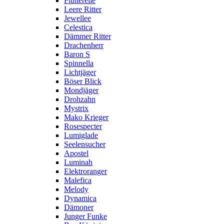
Flutterelle
Leere Ritter
Jewellee
Celestica
Dämmer Ritter
Drachenherr
Baron S
Spinnella
Lichtjäger
Böser Blick
Mondjäger
Drohzahn
Mystrix
Mako Krieger
Rosespecter
Lumiglade
Seelensucher
Apostel
Luminah
Elektroranger
Malefica
Melody
Dynamica
Dämoner
Junger Funke