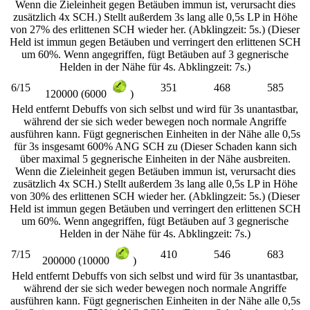
Wenn die Zieleinheit gegen Betäuben immun ist, verursacht dies
zusätzlich 4x SCH.) Stellt außerdem 3s lang alle 0,5s LP in Höhe
von 27% des erlittenen SCH wieder her. (Abklingzeit: 5s.) (Dieser
Held ist immun gegen Betäuben und verringert den erlittenen SCH
um 60%. Wenn angegriffen, fügt Betäuben auf 3 gegnerische
Helden in der Nähe für 4s. Abklingzeit: 7s.)
6/15
351
468
585
120000 (6000
)
Held entfernt Debuffs von sich selbst und wird für 3s unantastbar,
während der sie sich weder bewegen noch normale Angriffe
ausführen kann. Fügt gegnerischen Einheiten in der Nähe alle 0,5s
für 3s insgesamt 600% ANG SCH zu (Dieser Schaden kann sich
über maximal 5 gegnerische Einheiten in der Nähe ausbreiten.
Wenn die Zieleinheit gegen Betäuben immun ist, verursacht dies
zusätzlich 4x SCH.) Stellt außerdem 3s lang alle 0,5s LP in Höhe
von 30% des erlittenen SCH wieder her. (Abklingzeit: 5s.) (Dieser
Held ist immun gegen Betäuben und verringert den erlittenen SCH
um 60%. Wenn angegriffen, fügt Betäuben auf 3 gegnerische
Helden in der Nähe für 4s. Abklingzeit: 7s.)
7/15
410
546
683
200000 (10000
)
Held entfernt Debuffs von sich selbst und wird für 3s unantastbar,
während der sie sich weder bewegen noch normale Angriffe
ausführen kann. Fügt gegnerischen Einheiten in der Nähe alle 0,5s