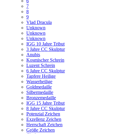
6
7
8
9
Vlad Dracula
Unknown
Unknown
Unknown
IGG 10 Jahre Tribut
3 Jahre CC Skulptur
Anubis
Kosmischer Schrein
Luzent Schrein
6 Jahre CC Skulptur
Tapfere Heilige
Wasserheilige
Goldmedaille
Silbermedaille
Bronzemedaille
IGG 15 Jahre Tribut
8 Jahre CC Skulptur
Potenzial Zeichen
Exzellenz Zeichen
Herrschaft Zeichen
Größe Zeichen