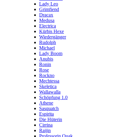
Lady Leo
Grimfiend
Dracax
Medusa
Electrica
Kürbis Hexe
Wiedergänger
Rudolph
Michael
Lady Boom
Anubis
Ronin
Rose
Rockno
Mechtessa
Skeletica
Wallawalla
Schöpfung 1.0
Athene
Sasquatch
Espirita
Die Hüterin
Cirrina
Raijin
Professorin Quak