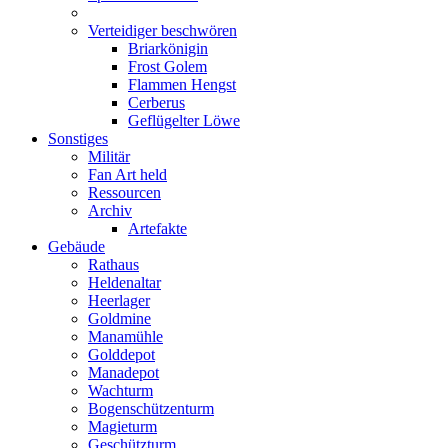
Verteidiger beschwören
Briarkönigin
Frost Golem
Flammen Hengst
Cerberus
Geflügelter Löwe
Sonstiges
Militär
Fan Art held
Ressourcen
Archiv
Artefakte
Gebäude
Rathaus
Heldenaltar
Heerlager
Goldmine
Manamühle
Golddepot
Manadepot
Wachturm
Bogenschützenturm
Magieturm
Geschützturm