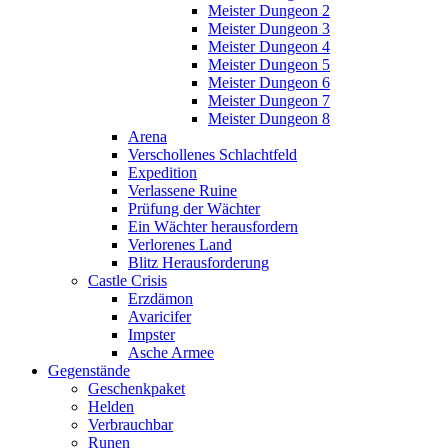
Meister Dungeon 2
Meister Dungeon 3
Meister Dungeon 4
Meister Dungeon 5
Meister Dungeon 6
Meister Dungeon 7
Meister Dungeon 8
Arena
Verschollenes Schlachtfeld
Expedition
Verlassene Ruine
Prüfung der Wächter
Ein Wächter herausfordern
Verlorenes Land
Blitz Herausforderung
Castle Crisis
Erzdämon
Avaricifer
Impster
Asche Armee
Gegenstände
Geschenkpaket
Helden
Verbrauchbar
Runen