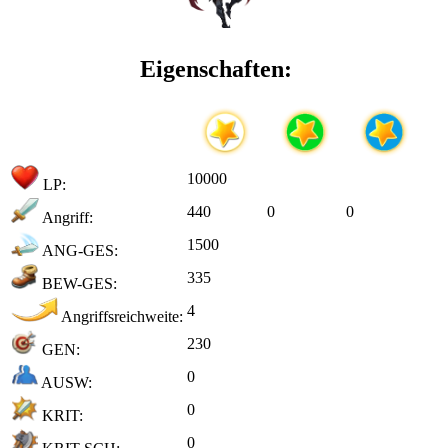
Eigenschaften:
10000
LP:
440
0
0
Angriff:
1500
ANG-GES:
335
BEW-GES:
4
Angriffsreichweite:
230
GEN:
0
AUSW:
0
KRIT:
0