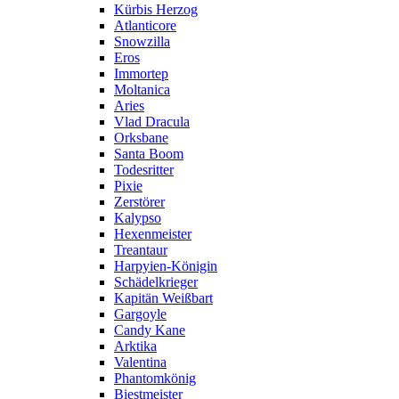
Kürbis Herzog
Atlanticore
Snowzilla
Eros
Immortep
Moltanica
Aries
Vlad Dracula
Orksbane
Santa Boom
Todesritter
Pixie
Zerstörer
Kalypso
Hexenmeister
Treantaur
Harpyien-Königin
Schädelkrieger
Kapitän Weißbart
Gargoyle
Candy Kane
Arktika
Valentina
Phantomkönig
Biestmeister