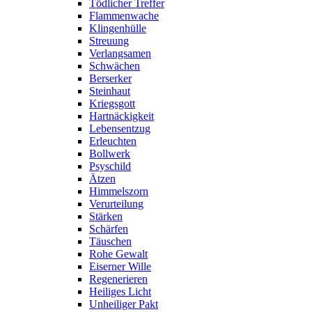
Tödlicher Treffer
Flammenwache
Klingenhülle
Streuung
Verlangsamen
Schwächen
Berserker
Steinhaut
Kriegsgott
Hartnäckigkeit
Lebensentzug
Erleuchten
Bollwerk
Psyschild
Ätzen
Himmelszorn
Verurteilung
Stärken
Schärfen
Täuschen
Rohe Gewalt
Eiserner Wille
Regenerieren
Heiliges Licht
Unheiliger Pakt