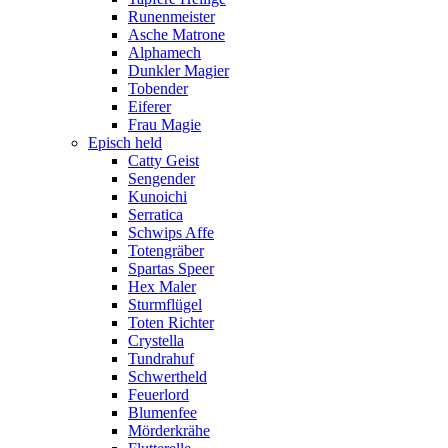
Runenmeister
Asche Matrone
Alphamech
Dunkler Magier
Tobender
Eiferer
Frau Magie
Episch held
Catty Geist
Sengender
Kunoichi
Serratica
Schwips Affe
Totengräber
Spartas Speer
Hex Maler
Sturmflügel
Toten Richter
Crystella
Tundrahuf
Schwertheld
Feuerlord
Blumenfee
Mörderkrähe