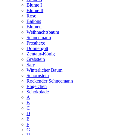
Blume I
Blume II
Rose
Ballons
Blumen
Weihnachtsbaum
Schneemann
Frosthexe
Donnergott
Zentaur-König
Grabstein
Sarg
Winterlicher Baum
Schornstein
Rockender Schneemann
Engelchen
Schokolade
A
B
C
D
E
F
G