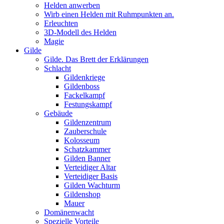
Helden anwerben
Wirb einen Helden mit Ruhmpunkten an.
Erleuchten
3D-Modell des Helden
Magie
Gilde
Gilde. Das Brett der Erklärungen
Schlacht
Gildenkriege
Gildenboss
Fackelkampf
Festungskampf
Gebäude
Gildenzentrum
Zauberschule
Kolosseum
Schatzkammer
Gilden Banner
Verteidiger Altar
Verteidiger Basis
Gilden Wachturm
Gildenshop
Mauer
Domänenwacht
Spezielle Vorteile