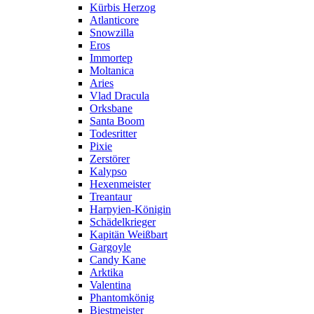
Kürbis Herzog
Atlanticore
Snowzilla
Eros
Immortep
Moltanica
Aries
Vlad Dracula
Orksbane
Santa Boom
Todesritter
Pixie
Zerstörer
Kalypso
Hexenmeister
Treantaur
Harpyien-Königin
Schädelkrieger
Kapitän Weißbart
Gargoyle
Candy Kane
Arktika
Valentina
Phantomkönig
Biestmeister