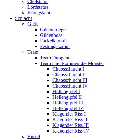
Chefstatue
Lordstatue
Königstatue
Schlacht
Gilde
Gildenkriege
Gildenboss
Fackelkampf
Festungskampf
Team
Team Dungeons
Team Hier kommen die Monster
Chaosschlucht I
Chaosschlucht II
Chaosschlucht III
Chaosschlucht IV
Höllengipfel I
Höllengipfel II
Höllengipfel III
Höllengipfel IV
Klagender Riss I
Klagender Riss II
Klagender Riss III
Klagender Riss IV
Einzel