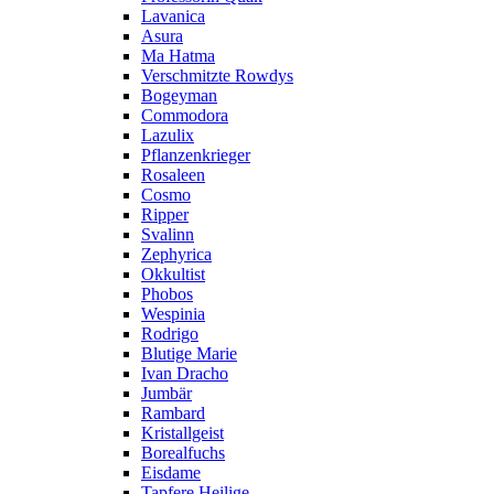
Lavanica
Asura
Ma Hatma
Verschmitzte Rowdys
Bogeyman
Commodora
Lazulix
Pflanzenkrieger
Rosaleen
Cosmo
Ripper
Svalinn
Zephyrica
Okkultist
Phobos
Wespinia
Rodrigo
Blutige Marie
Ivan Dracho
Jumbär
Rambard
Kristallgeist
Borealfuchs
Eisdame
Tapfere Heilige