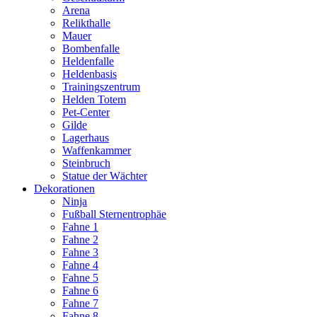
Arena
Relikthalle
Mauer
Bombenfalle
Heldenfalle
Heldenbasis
Trainingszentrum
Helden Totem
Pet-Center
Gilde
Lagerhaus
Waffenkammer
Steinbruch
Statue der Wächter
Dekorationen
Ninja
Fußball Sternentrophäe
Fahne 1
Fahne 2
Fahne 3
Fahne 4
Fahne 5
Fahne 6
Fahne 7
Fahne 8