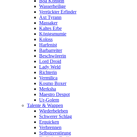
Boa Königin
Wasserheilige
Verrückter Erfinder
Axt Tyrann
Massaker
Kaltes Erbe
Königsmumie
Koloss
Harfenist
Barbarreiter
Beschwörerin
Lord Droid
Lady Weld
Richterin
Vermilica
Kosmo Boxer
Merksha
Maestro Despot
Ur-Golem
Talente & Wappen
Wiederbeleben
Schwerer Schlag
Erquicken
Verbrennen
Selbstzerstörung