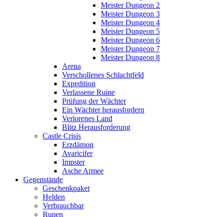
Meister Dungeon 2
Meister Dungeon 3
Meister Dungeon 4
Meister Dungeon 5
Meister Dungeon 6
Meister Dungeon 7
Meister Dungeon 8
Arena
Verschollenes Schlachtfeld
Expedition
Verlassene Ruine
Prüfung der Wächter
Ein Wächter herausfordern
Verlorenes Land
Blitz Herausforderung
Castle Crisis
Erzdämon
Avaricifer
Impster
Asche Armee
Gegenstände
Geschenkpaket
Helden
Verbrauchbar
Runen