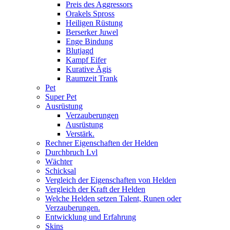
Preis des Aggressors
Orakels Spross
Heiligen Rüstung
Berserker Juwel
Enge Bindung
Blutjagd
Kampf Eifer
Kurative Ägis
Raumzeit Trank
Pet
Super Pet
Ausrüstung
Verzauberungen
Ausrüstung
Verstärk.
Rechner Eigenschaften der Helden
Durchbruch Lvl
Wächter
Schicksal
Vergleich der Eigenschaften von Helden
Vergleich der Kraft der Helden
Welche Helden setzen Talent, Runen oder
Verzauberungen.
Entwicklung und Erfahrung
Skins