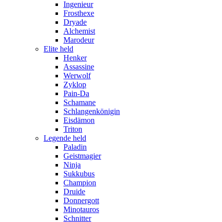
Ingenieur
Frosthexe
Dryade
Alchemist
Marodeur
Elite held
Henker
Assassine
Werwolf
Zyklop
Pain-Da
Schamane
Schlangenkönigin
Eisdämon
Triton
Legende held
Paladin
Geistmagier
Ninja
Sukkubus
Champion
Druide
Donnergott
Minotauros
Schnitter