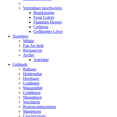
Verteidiger beschwören
Briarkönigin
Frost Golem
Flammen Hengst
Cerberus
Geflügelter Löwe
Sonstiges
Militär
Fan Art held
Ressourcen
Archiv
Artefakte
Gebäude
Rathaus
Heldenaltar
Heerlager
Goldmine
Manamühle
Golddepot
Manadepot
Wachturm
Bogenschützenturm
Magieturm
Geschützturm