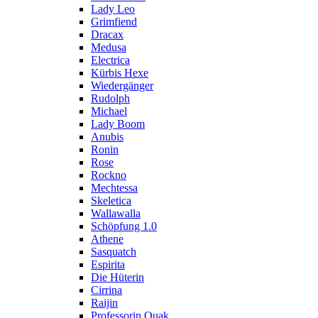
Lady Leo
Grimfiend
Dracax
Medusa
Electrica
Kürbis Hexe
Wiedergänger
Rudolph
Michael
Lady Boom
Anubis
Ronin
Rose
Rockno
Mechtessa
Skeletica
Wallawalla
Schöpfung 1.0
Athene
Sasquatch
Espirita
Die Hüterin
Cirrina
Raijin
Professorin Quak