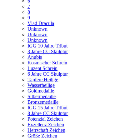
6
7
8
9
Vlad Dracula
Unknown
Unknown
Unknown
IGG 10 Jahre Tribut
3 Jahre CC Skulptur
Anubis
Kosmischer Schrein
Luzent Schrein
6 Jahre CC Skulptur
Tapfere Heilige
Wasserheilige
Goldmedaille
Silbermedaille
Bronzemedaille
IGG 15 Jahre Tribut
8 Jahre CC Skulptur
Potenzial Zeichen
Exzellenz Zeichen
Herrschaft Zeichen
Größe Zeichen