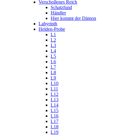
Verschollenes Reich
Schatzfund
Händler
Hier kommt der Dämon
Labyrinth
Helden-Probe
L1
L2
L3
L4
L5
L6
L7
L8
L9
L10
L11
L12
L13
L14
L15
L16
L17
L18
L19