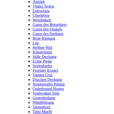
Antrieb
Vitaler Segen
Entzweien
Überleben
Wendigkeit
Gunst des Berserkers
Gunst des Orakels
Gunst des Heiligen
Böse Rüstung
List
Heftige Wut
Klingentanz
Stille Deckung
Echte Pietät
Seelenheiler
Feuriger Komet
Vampir Gral
Drachen Deckung
Negierendes Prisma
Orderbound Bogen
Voidwalker Stab
Gegenheilung
Windführung
Siegeshorn
Tabu Macht