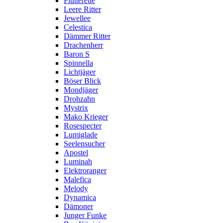
Flutterelle
Leere Ritter
Jewellee
Celestica
Dämmer Ritter
Drachenherr
Baron S
Spinnella
Lichtjäger
Böser Blick
Mondjäger
Drohzahn
Mystrix
Mako Krieger
Rosespecter
Lumiglade
Seelensucher
Apostel
Luminah
Elektroranger
Malefica
Melody
Dynamica
Dämoner
Junger Funke