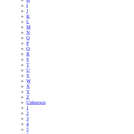
H
I
J
K
L
M
N
O
P
Q
R
S
T
U
V
W
X
Y
Z
Unknown
1
2
3
4
5