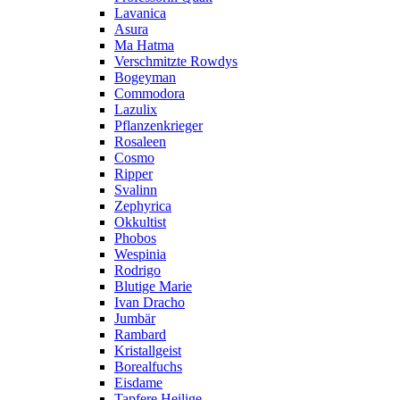
Lavanica
Asura
Ma Hatma
Verschmitzte Rowdys
Bogeyman
Commodora
Lazulix
Pflanzenkrieger
Rosaleen
Cosmo
Ripper
Svalinn
Zephyrica
Okkultist
Phobos
Wespinia
Rodrigo
Blutige Marie
Ivan Dracho
Jumbär
Rambard
Kristallgeist
Borealfuchs
Eisdame
Tapfere Heilige