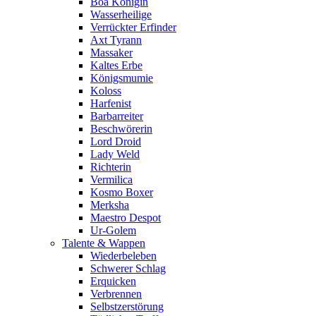
Boa Königin
Wasserheilige
Verrückter Erfinder
Axt Tyrann
Massaker
Kaltes Erbe
Königsmumie
Koloss
Harfenist
Barbarreiter
Beschwörerin
Lord Droid
Lady Weld
Richterin
Vermilica
Kosmo Boxer
Merksha
Maestro Despot
Ur-Golem
Talente & Wappen
Wiederbeleben
Schwerer Schlag
Erquicken
Verbrennen
Selbstzerstörung