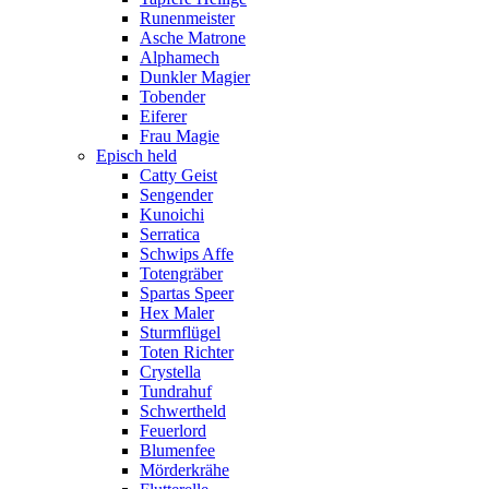
Runenmeister
Asche Matrone
Alphamech
Dunkler Magier
Tobender
Eiferer
Frau Magie
Episch held
Catty Geist
Sengender
Kunoichi
Serratica
Schwips Affe
Totengräber
Spartas Speer
Hex Maler
Sturmflügel
Toten Richter
Crystella
Tundrahuf
Schwertheld
Feuerlord
Blumenfee
Mörderkrähe