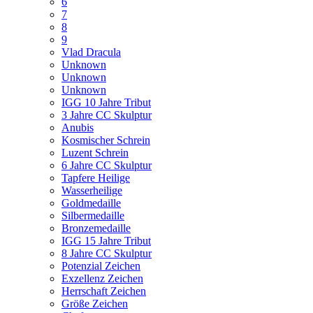
6
7
8
9
Vlad Dracula
Unknown
Unknown
Unknown
IGG 10 Jahre Tribut
3 Jahre CC Skulptur
Anubis
Kosmischer Schrein
Luzent Schrein
6 Jahre CC Skulptur
Tapfere Heilige
Wasserheilige
Goldmedaille
Silbermedaille
Bronzemedaille
IGG 15 Jahre Tribut
8 Jahre CC Skulptur
Potenzial Zeichen
Exzellenz Zeichen
Herrschaft Zeichen
Größe Zeichen