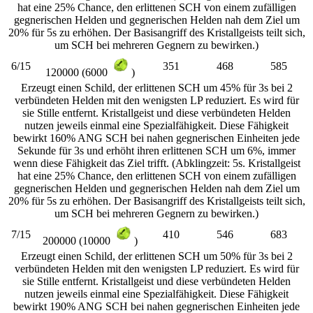
hat eine 25% Chance, den erlittenen SCH von einem zufälligen
gegnerischen Helden und gegnerischen Helden nah dem Ziel um
20% für 5s zu erhöhen. Der Basisangriff des Kristallgeists teilt sich,
um SCH bei mehreren Gegnern zu bewirken.)
6/15
351
468
585
120000 (6000
)
Erzeugt einen Schild, der erlittenen SCH um 45% für 3s bei 2
verbündeten Helden mit den wenigsten LP reduziert. Es wird für
sie Stille entfernt. Kristallgeist und diese verbündeten Helden
nutzen jeweils einmal eine Spezialfähigkeit. Diese Fähigkeit
bewirkt 160% ANG SCH bei nahen gegnerischen Einheiten jede
Sekunde für 3s und erhöht ihren erlittenen SCH um 6%, immer
wenn diese Fähigkeit das Ziel trifft. (Abklingzeit: 5s. Kristallgeist
hat eine 25% Chance, den erlittenen SCH von einem zufälligen
gegnerischen Helden und gegnerischen Helden nah dem Ziel um
20% für 5s zu erhöhen. Der Basisangriff des Kristallgeists teilt sich,
um SCH bei mehreren Gegnern zu bewirken.)
7/15
410
546
683
200000 (10000
)
Erzeugt einen Schild, der erlittenen SCH um 50% für 3s bei 2
verbündeten Helden mit den wenigsten LP reduziert. Es wird für
sie Stille entfernt. Kristallgeist und diese verbündeten Helden
nutzen jeweils einmal eine Spezialfähigkeit. Diese Fähigkeit
bewirkt 190% ANG SCH bei nahen gegnerischen Einheiten jede