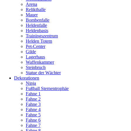
Arena
Relikthalle
Mauer
Bombenfalle
Heldenfalle
Heldenbasis
Trainingszentrum
Helden Totem
Pet-Center
Gilde
Lagerhaus
Waffenkammer
Steinbruch
Statue der Wächter
Dekorationen
Ninja
Fußball Sternentrophäe
Fahne 1
Fahne 2
Fahne 3
Fahne 4
Fahne 5
Fahne 6
Fahne 7
Fahne 8