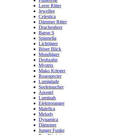
Flutterelle
Leere Ritter
Jewellee
Celestica
Dämmer Ritter
Drachenherr
Baron S
Spinnella
Lichtjäger
Böser Blick
Mondjäger
Drohzahn
Mystrix
Mako Krieger
Rosespecter
Lumiglade
Seelensucher
Apostel
Luminah
Elektroranger
Malefica
Melody
Dynamica
Dämoner
Junger Funke