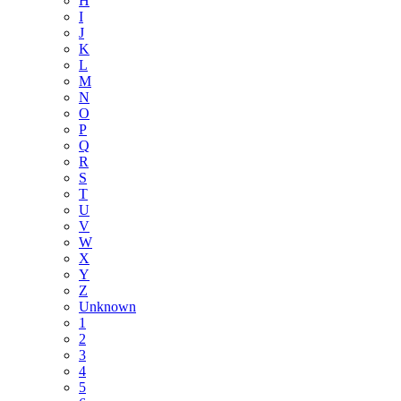
H
I
J
K
L
M
N
O
P
Q
R
S
T
U
V
W
X
Y
Z
Unknown
1
2
3
4
5