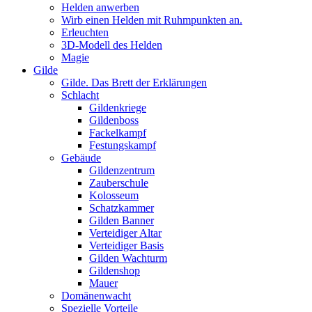
Helden anwerben
Wirb einen Helden mit Ruhmpunkten an.
Erleuchten
3D-Modell des Helden
Magie
Gilde
Gilde. Das Brett der Erklärungen
Schlacht
Gildenkriege
Gildenboss
Fackelkampf
Festungskampf
Gebäude
Gildenzentrum
Zauberschule
Kolosseum
Schatzkammer
Gilden Banner
Verteidiger Altar
Verteidiger Basis
Gilden Wachturm
Gildenshop
Mauer
Domänenwacht
Spezielle Vorteile