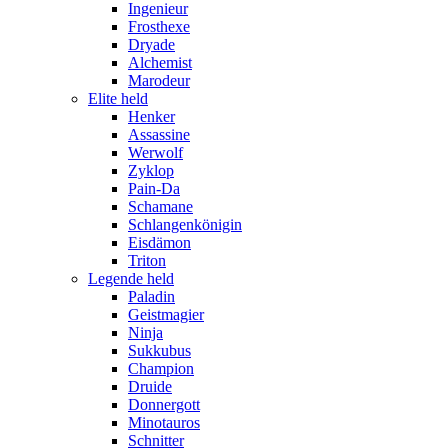
Ingenieur
Frosthexe
Dryade
Alchemist
Marodeur
Elite held
Henker
Assassine
Werwolf
Zyklop
Pain-Da
Schamane
Schlangenkönigin
Eisdämon
Triton
Legende held
Paladin
Geistmagier
Ninja
Sukkubus
Champion
Druide
Donnergott
Minotauros
Schnitter