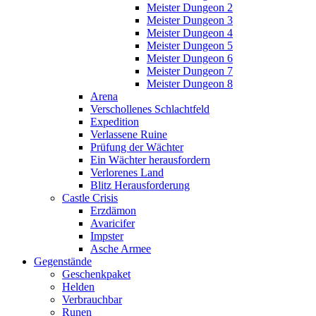
Meister Dungeon 2
Meister Dungeon 3
Meister Dungeon 4
Meister Dungeon 5
Meister Dungeon 6
Meister Dungeon 7
Meister Dungeon 8
Arena
Verschollenes Schlachtfeld
Expedition
Verlassene Ruine
Prüfung der Wächter
Ein Wächter herausfordern
Verlorenes Land
Blitz Herausforderung
Castle Crisis
Erzdämon
Avaricifer
Impster
Asche Armee
Gegenstände
Geschenkpaket
Helden
Verbrauchbar
Runen