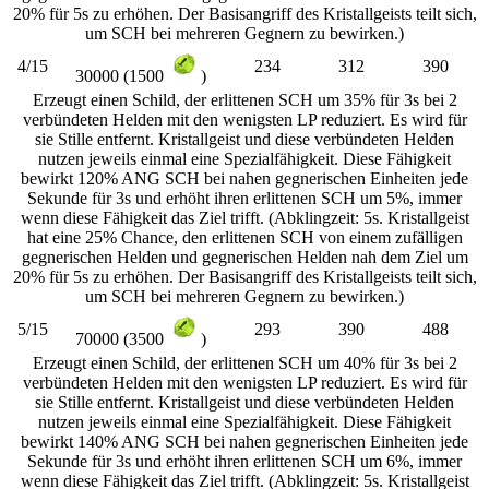
20% für 5s zu erhöhen. Der Basisangriff des Kristallgeists teilt sich,
um SCH bei mehreren Gegnern zu bewirken.)
4/15
234
312
390
30000 (1500
)
Erzeugt einen Schild, der erlittenen SCH um 35% für 3s bei 2
verbündeten Helden mit den wenigsten LP reduziert. Es wird für
sie Stille entfernt. Kristallgeist und diese verbündeten Helden
nutzen jeweils einmal eine Spezialfähigkeit. Diese Fähigkeit
bewirkt 120% ANG SCH bei nahen gegnerischen Einheiten jede
Sekunde für 3s und erhöht ihren erlittenen SCH um 5%, immer
wenn diese Fähigkeit das Ziel trifft. (Abklingzeit: 5s. Kristallgeist
hat eine 25% Chance, den erlittenen SCH von einem zufälligen
gegnerischen Helden und gegnerischen Helden nah dem Ziel um
20% für 5s zu erhöhen. Der Basisangriff des Kristallgeists teilt sich,
um SCH bei mehreren Gegnern zu bewirken.)
5/15
293
390
488
70000 (3500
)
Erzeugt einen Schild, der erlittenen SCH um 40% für 3s bei 2
verbündeten Helden mit den wenigsten LP reduziert. Es wird für
sie Stille entfernt. Kristallgeist und diese verbündeten Helden
nutzen jeweils einmal eine Spezialfähigkeit. Diese Fähigkeit
bewirkt 140% ANG SCH bei nahen gegnerischen Einheiten jede
Sekunde für 3s und erhöht ihren erlittenen SCH um 6%, immer
wenn diese Fähigkeit das Ziel trifft. (Abklingzeit: 5s. Kristallgeist