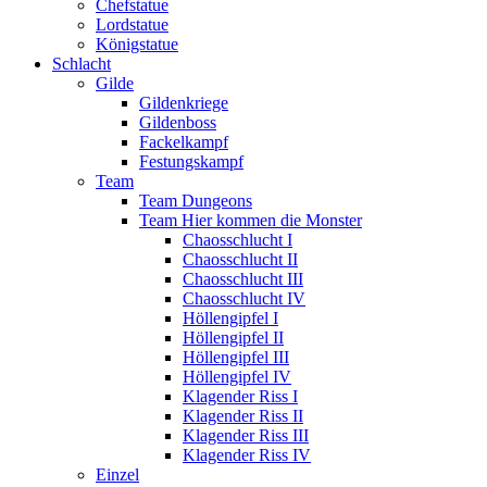
Chefstatue
Lordstatue
Königstatue
Schlacht
Gilde
Gildenkriege
Gildenboss
Fackelkampf
Festungskampf
Team
Team Dungeons
Team Hier kommen die Monster
Chaosschlucht I
Chaosschlucht II
Chaosschlucht III
Chaosschlucht IV
Höllengipfel I
Höllengipfel II
Höllengipfel III
Höllengipfel IV
Klagender Riss I
Klagender Riss II
Klagender Riss III
Klagender Riss IV
Einzel