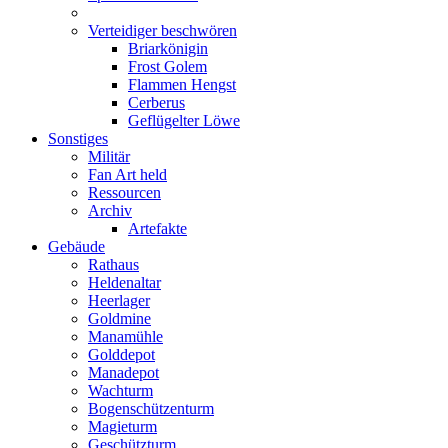
Verteidiger beschwören
Briarkönigin
Frost Golem
Flammen Hengst
Cerberus
Geflügelter Löwe
Sonstiges
Militär
Fan Art held
Ressourcen
Archiv
Artefakte
Gebäude
Rathaus
Heldenaltar
Heerlager
Goldmine
Manamühle
Golddepot
Manadepot
Wachturm
Bogenschützenturm
Magieturm
Geschützturm