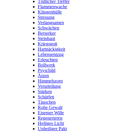
Tödlicher Treffer
Flammenwache
Klingenhülle
Streuung
Verlangsamen
Schwächen
Berserker
Steinhaut
Kriegsgott
Hartnäckigkeit
Lebensentzug
Erleuchten
Bollwerk
Psyschild
Ätzen
Himmelszorn
Verurteilung
Stärken
Schärfen
Täuschen
Rohe Gewalt
Eiserner Wille
Regenerieren
Heiliges Licht
Unheiliger Pakt