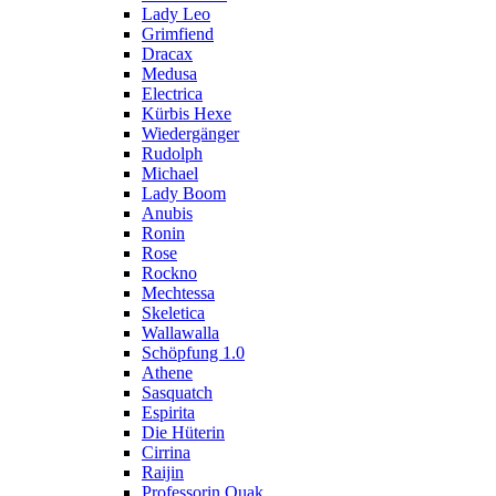
Lady Leo
Grimfiend
Dracax
Medusa
Electrica
Kürbis Hexe
Wiedergänger
Rudolph
Michael
Lady Boom
Anubis
Ronin
Rose
Rockno
Mechtessa
Skeletica
Wallawalla
Schöpfung 1.0
Athene
Sasquatch
Espirita
Die Hüterin
Cirrina
Raijin
Professorin Quak