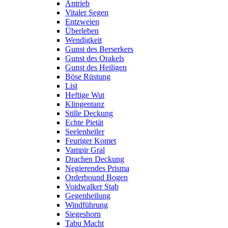
Antrieb
Vitaler Segen
Entzweien
Überleben
Wendigkeit
Gunst des Berserkers
Gunst des Orakels
Gunst des Heiligen
Böse Rüstung
List
Heftige Wut
Klingentanz
Stille Deckung
Echte Pietät
Seelenheiler
Feuriger Komet
Vampir Gral
Drachen Deckung
Negierendes Prisma
Orderbound Bogen
Voidwalker Stab
Gegenheilung
Windführung
Siegeshorn
Tabu Macht