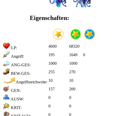
Eigenschaften:
4600
68320
LP:
195
1649
0
Angriff:
1000
1000
ANG-GES:
255
270
BEW-GES:
10
10
Angriffsreichweite:
157
200
GEN:
0
0
AUSW:
0
0
KRIT:
0
0