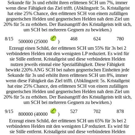
Sekunde für 3s und erhöht ihren erlittenen SCH um 7%, immer
wenn diese Fähigkeit das Ziel trifft. (Abklingzeit: 5s. Kristallgeist
hat eine 25% Chance, den erlittenen SCH von einem zufälligen
gegnerischen Helden und gegnerischen Helden nah dem Ziel um
20% für 5s zu erhöhen. Der Basisangriff des Kristallgeists teilt sich,
um SCH bei mehreren Gegnern zu bewirken.)
8/15
468
624
780
500000 (25000
)
Erzeugt einen Schild, der erlittenen SCH um 55% für 3s bei 2
verbündeten Helden mit den wenigsten LP reduziert. Es wird für
sie Stille entfernt. Kristallgeist und diese verbündeten Helden
nutzen jeweils einmal eine Spezialfähigkeit. Diese Fähigkeit
bewirkt 220% ANG SCH bei nahen gegnerischen Einheiten jede
Sekunde für 3s und erhöht ihren erlittenen SCH um 8%, immer
wenn diese Fähigkeit das Ziel trifft. (Abklingzeit: 5s. Kristallgeist
hat eine 25% Chance, den erlittenen SCH von einem zufälligen
gegnerischen Helden und gegnerischen Helden nah dem Ziel um
20% für 5s zu erhöhen. Der Basisangriff des Kristallgeists teilt sich,
um SCH bei mehreren Gegnern zu bewirken.)
9/15
527
702
878
800000 (40000
)
Erzeugt einen Schild, der erlittenen SCH um 65% für 3s bei 2
verbündeten Helden mit den wenigsten LP reduziert. Es wird für
sie Stille entfernt. Kristallgeist und diese verbündeten Helden