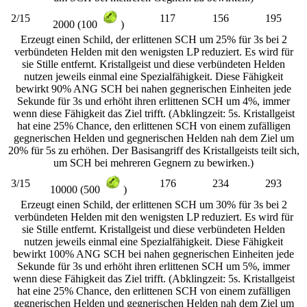
2/15
117
156
195
2000 (100
)
Erzeugt einen Schild, der erlittenen SCH um 25% für 3s bei 2
verbündeten Helden mit den wenigsten LP reduziert. Es wird für
sie Stille entfernt. Kristallgeist und diese verbündeten Helden
nutzen jeweils einmal eine Spezialfähigkeit. Diese Fähigkeit
bewirkt 90% ANG SCH bei nahen gegnerischen Einheiten jede
Sekunde für 3s und erhöht ihren erlittenen SCH um 4%, immer
wenn diese Fähigkeit das Ziel trifft. (Abklingzeit: 5s. Kristallgeist
hat eine 25% Chance, den erlittenen SCH von einem zufälligen
gegnerischen Helden und gegnerischen Helden nah dem Ziel um
20% für 5s zu erhöhen. Der Basisangriff des Kristallgeists teilt sich,
um SCH bei mehreren Gegnern zu bewirken.)
3/15
176
234
293
10000 (500
)
Erzeugt einen Schild, der erlittenen SCH um 30% für 3s bei 2
verbündeten Helden mit den wenigsten LP reduziert. Es wird für
sie Stille entfernt. Kristallgeist und diese verbündeten Helden
nutzen jeweils einmal eine Spezialfähigkeit. Diese Fähigkeit
bewirkt 100% ANG SCH bei nahen gegnerischen Einheiten jede
Sekunde für 3s und erhöht ihren erlittenen SCH um 5%, immer
wenn diese Fähigkeit das Ziel trifft. (Abklingzeit: 5s. Kristallgeist
hat eine 25% Chance, den erlittenen SCH von einem zufälligen
gegnerischen Helden und gegnerischen Helden nah dem Ziel um