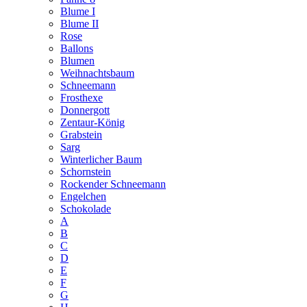
Blume I
Blume II
Rose
Ballons
Blumen
Weihnachtsbaum
Schneemann
Frosthexe
Donnergott
Zentaur-König
Grabstein
Sarg
Winterlicher Baum
Schornstein
Rockender Schneemann
Engelchen
Schokolade
A
B
C
D
E
F
G