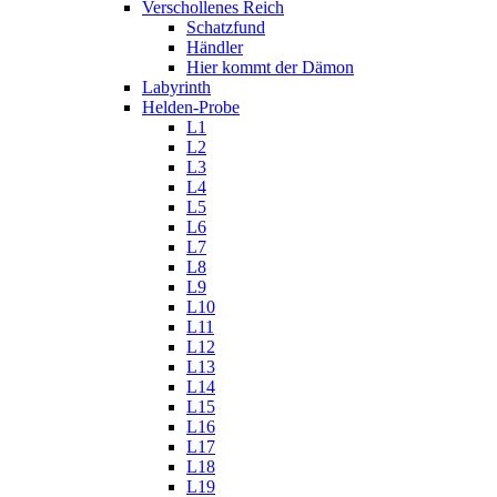
Verschollenes Reich
Schatzfund
Händler
Hier kommt der Dämon
Labyrinth
Helden-Probe
L1
L2
L3
L4
L5
L6
L7
L8
L9
L10
L11
L12
L13
L14
L15
L16
L17
L18
L19