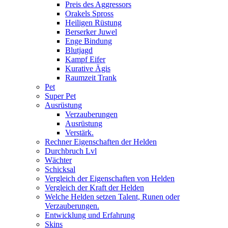
Preis des Aggressors
Orakels Spross
Heiligen Rüstung
Berserker Juwel
Enge Bindung
Blutjagd
Kampf Eifer
Kurative Ägis
Raumzeit Trank
Pet
Super Pet
Ausrüstung
Verzauberungen
Ausrüstung
Verstärk.
Rechner Eigenschaften der Helden
Durchbruch Lvl
Wächter
Schicksal
Vergleich der Eigenschaften von Helden
Vergleich der Kraft der Helden
Welche Helden setzen Talent, Runen oder
Verzauberungen.
Entwicklung und Erfahrung
Skins