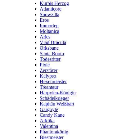
Kürbis Herzog
Atlanticore
Snowzilla
Eros
Immortep
Moltanica
Aries
Vlad Dracula
Orksbane
Santa Boom
Todesritter
Pixie
Zerstörer
Kalypso
Hexenmeister
Treantaur
Harpyien-Königin
Schädelkrieger
Kapitän Weißbart
Gargoyle
Candy Kane
Arktika
Valentina
Phantomkönig
Biestmeister