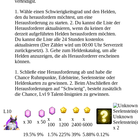
verteidigst.
1. Wähle einen Schwierigkeitsgrad und den Helden,
den du herausfordern möchtest, um eine
Herausforderung zu starten. 2. Du kannst die Liste der
Herausforderer aktualisieren, wenn du keinen der
derzeit aufgeführten Helden herausfordern möchten.
Du kannst die Liste alle 24 Stunden kostenlos
aktualisieren (Der Zähler wird um 00:00 Uhr Serverzeit
zurückgesetzt). 3. Gehe zum Heldenkatalog, um alle
Helden anzuzeigen, die als Herausforderer erscheinen
können.
1. Schließe eine Herausforderung ab und habe die
Chance Ruhmpunkte, Edelsteine, Seelensteine oder
Heldenkarten zu gewinnen. 2. Beim Abschließen der
Herausforderungen auf "Schwierig", besteht zusätzlich
die Chance, Lvl 9 Talent-Insignien zu gewinnen.
L10
Unknown
x
x
x
x
x 30
x 50
Seelenstein(
100
1200
2400
6000
x 2
19.5%
9%
1.5%
225%
39%
5.88%
0.12%