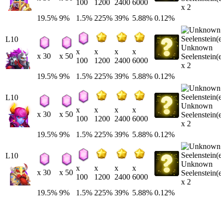
100
1200
2400
6000
x 2
19.5%
9%
1.5%
225%
39%
5.88%
0.12%
L10
Unknown
x
x
x
x
x 30
x 50
Seelenstein(
100
1200
2400
6000
x 2
19.5%
9%
1.5%
225%
39%
5.88%
0.12%
L10
Unknown
x
x
x
x
x 30
x 50
Seelenstein(
100
1200
2400
6000
x 2
19.5%
9%
1.5%
225%
39%
5.88%
0.12%
L10
Unknown
x
x
x
x
x 30
x 50
Seelenstein(
100
1200
2400
6000
x 2
19.5%
9%
1.5%
225%
39%
5.88%
0.12%