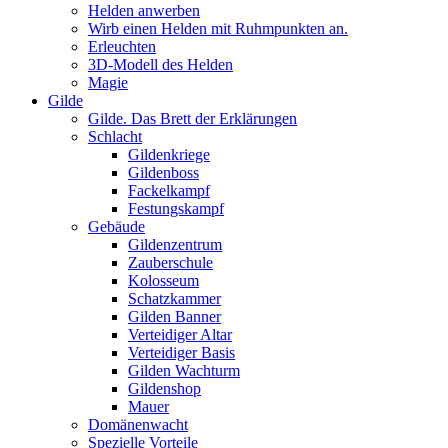
Helden anwerben
Wirb einen Helden mit Ruhmpunkten an.
Erleuchten
3D-Modell des Helden
Magie
Gilde
Gilde. Das Brett der Erklärungen
Schlacht
Gildenkriege
Gildenboss
Fackelkampf
Festungskampf
Gebäude
Gildenzentrum
Zauberschule
Kolosseum
Schatzkammer
Gilden Banner
Verteidiger Altar
Verteidiger Basis
Gilden Wachturm
Gildenshop
Mauer
Domänenwacht
Spezielle Vorteile