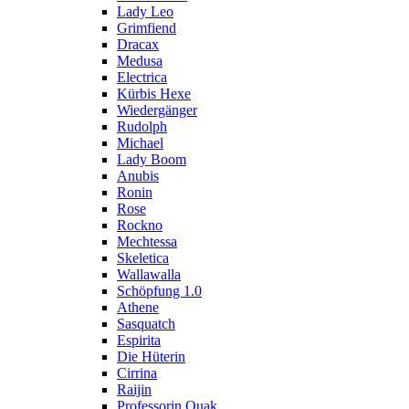
Lady Leo
Grimfiend
Dracax
Medusa
Electrica
Kürbis Hexe
Wiedergänger
Rudolph
Michael
Lady Boom
Anubis
Ronin
Rose
Rockno
Mechtessa
Skeletica
Wallawalla
Schöpfung 1.0
Athene
Sasquatch
Espirita
Die Hüterin
Cirrina
Raijin
Professorin Quak