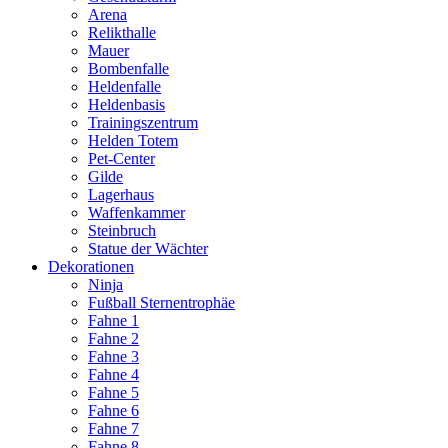
Arena
Relikthalle
Mauer
Bombenfalle
Heldenfalle
Heldenbasis
Trainingszentrum
Helden Totem
Pet-Center
Gilde
Lagerhaus
Waffenkammer
Steinbruch
Statue der Wächter
Dekorationen
Ninja
Fußball Sternentrophäe
Fahne 1
Fahne 2
Fahne 3
Fahne 4
Fahne 5
Fahne 6
Fahne 7
Fahne 8