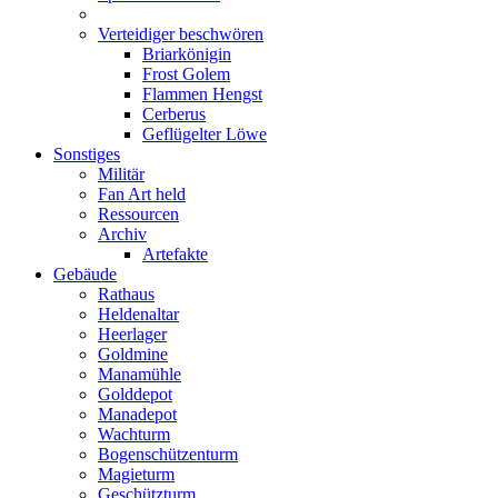
Verteidiger beschwören
Briarkönigin
Frost Golem
Flammen Hengst
Cerberus
Geflügelter Löwe
Sonstiges
Militär
Fan Art held
Ressourcen
Archiv
Artefakte
Gebäude
Rathaus
Heldenaltar
Heerlager
Goldmine
Manamühle
Golddepot
Manadepot
Wachturm
Bogenschützenturm
Magieturm
Geschützturm