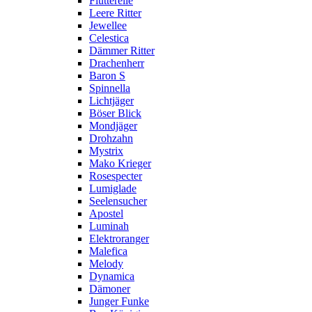
Flutterelle
Leere Ritter
Jewellee
Celestica
Dämmer Ritter
Drachenherr
Baron S
Spinnella
Lichtjäger
Böser Blick
Mondjäger
Drohzahn
Mystrix
Mako Krieger
Rosespecter
Lumiglade
Seelensucher
Apostel
Luminah
Elektroranger
Malefica
Melody
Dynamica
Dämoner
Junger Funke