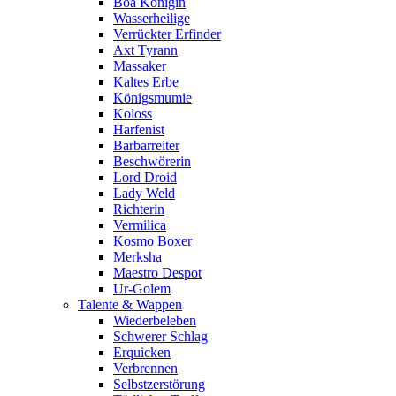
Boa Königin
Wasserheilige
Verrückter Erfinder
Axt Tyrann
Massaker
Kaltes Erbe
Königsmumie
Koloss
Harfenist
Barbarreiter
Beschwörerin
Lord Droid
Lady Weld
Richterin
Vermilica
Kosmo Boxer
Merksha
Maestro Despot
Ur-Golem
Talente & Wappen
Wiederbeleben
Schwerer Schlag
Erquicken
Verbrennen
Selbstzerstörung