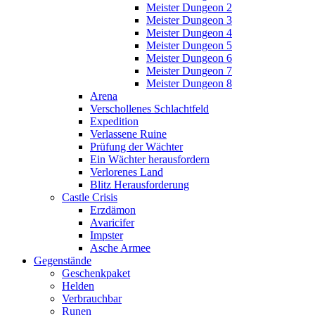
Meister Dungeon 2
Meister Dungeon 3
Meister Dungeon 4
Meister Dungeon 5
Meister Dungeon 6
Meister Dungeon 7
Meister Dungeon 8
Arena
Verschollenes Schlachtfeld
Expedition
Verlassene Ruine
Prüfung der Wächter
Ein Wächter herausfordern
Verlorenes Land
Blitz Herausforderung
Castle Crisis
Erzdämon
Avaricifer
Impster
Asche Armee
Gegenstände
Geschenkpaket
Helden
Verbrauchbar
Runen