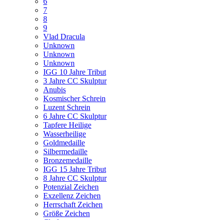
6
7
8
9
Vlad Dracula
Unknown
Unknown
Unknown
IGG 10 Jahre Tribut
3 Jahre CC Skulptur
Anubis
Kosmischer Schrein
Luzent Schrein
6 Jahre CC Skulptur
Tapfere Heilige
Wasserheilige
Goldmedaille
Silbermedaille
Bronzemedaille
IGG 15 Jahre Tribut
8 Jahre CC Skulptur
Potenzial Zeichen
Exzellenz Zeichen
Herrschaft Zeichen
Größe Zeichen