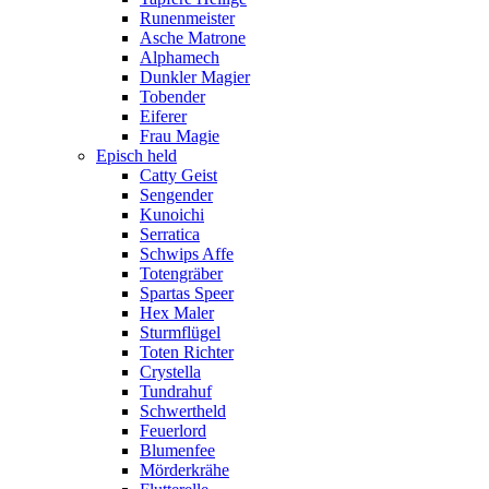
Runenmeister
Asche Matrone
Alphamech
Dunkler Magier
Tobender
Eiferer
Frau Magie
Episch held
Catty Geist
Sengender
Kunoichi
Serratica
Schwips Affe
Totengräber
Spartas Speer
Hex Maler
Sturmflügel
Toten Richter
Crystella
Tundrahuf
Schwertheld
Feuerlord
Blumenfee
Mörderkrähe