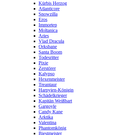
Kürbis Herzog
Atlanticore
Snowzilla
Eros
Immortep
Moltanica
Aries
Vlad Dracula
Orksbane
Santa Boom
Todesritter
Pixie
Zerstörer
Kalypso
Hexenmeister
Treantaur
Harpyien-Königin
Schädelkrieger
Kapitän Weißbart
Gargoyle
Candy Kane
Arktika
Valentina
Phantomkönig
Biestmeister