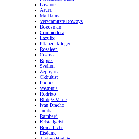
Lavanica
Asura
Ma Hatma
Verschmitzte Rowdys
Bogeyman
Commodora
Lazulix
Pflanzenkrieger
Rosaleen
Cosmo
Ripper
Svalinn
Zephyrica
Okkultist
Phobos
Wespinia
Rodrigo
Blutige Marie
Ivan Dracho
Jumbär
Rambard
Kristallgeist
Borealfuchs
Eisdame
Tapfere Heilige