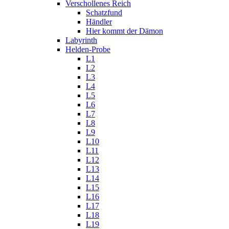
Verschollenes Reich
Schatzfund
Händler
Hier kommt der Dämon
Labyrinth
Helden-Probe
L1
L2
L3
L4
L5
L6
L7
L8
L9
L10
L11
L12
L13
L14
L15
L16
L17
L18
L19