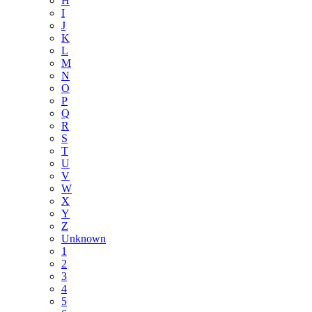
H
I
J
K
L
M
N
O
P
Q
R
S
T
U
V
W
X
Y
Z
Unknown
1
2
3
4
5