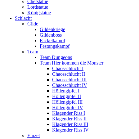
Chefstatue
Lordstatue
Königstatue
Schlacht
Gilde
Gildenkriege
Gildenboss
Fackelkampf
Festungskampf
Team
Team Dungeons
Team Hier kommen die Monster
Chaosschlucht I
Chaosschlucht II
Chaosschlucht III
Chaosschlucht IV
Höllengipfel I
Höllengipfel II
Höllengipfel III
Höllengipfel IV
Klagender Riss I
Klagender Riss II
Klagender Riss III
Klagender Riss IV
Einzel