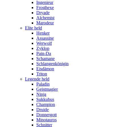
Ingenieur
Frosthexe
Dryade
Alchemist
Marodeur
Elite held
Henker
Assassine
Werwolf
Zyklop
Pain-Da
Schamane
Schlangenkönigin
Eisdämon
Triton
Legende held
Paladin
Geistmagier
Ninja
Sukkubus
Champion
Druide
Donnergott
Minotauros
Schnitter