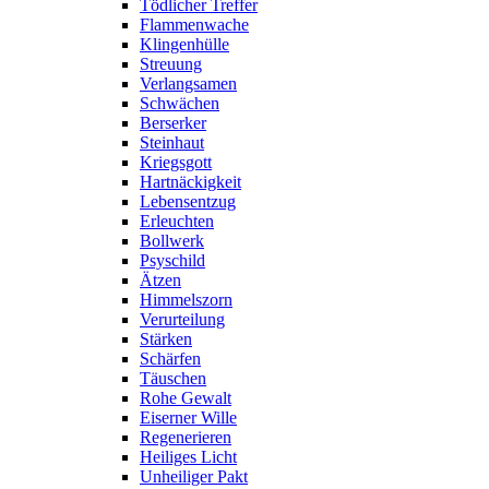
Tödlicher Treffer
Flammenwache
Klingenhülle
Streuung
Verlangsamen
Schwächen
Berserker
Steinhaut
Kriegsgott
Hartnäckigkeit
Lebensentzug
Erleuchten
Bollwerk
Psyschild
Ätzen
Himmelszorn
Verurteilung
Stärken
Schärfen
Täuschen
Rohe Gewalt
Eiserner Wille
Regenerieren
Heiliges Licht
Unheiliger Pakt