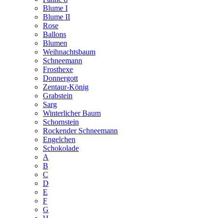
Blume I
Blume II
Rose
Ballons
Blumen
Weihnachtsbaum
Schneemann
Frosthexe
Donnergott
Zentaur-König
Grabstein
Sarg
Winterlicher Baum
Schornstein
Rockender Schneemann
Engelchen
Schokolade
A
B
C
D
E
F
G