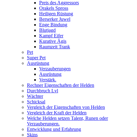
Preis des Aggressors
Orakels Spross
Heiligen Rüstung
Berserker Juwel
Enge Bindung
Blutjagd
Kampf Eifer
Kurative Ägis
Raumzeit Trank
Pet
Super Pet
Ausrüstung
Verzauberungen
Ausrüstung
Verstärk.
Rechner Eigenschaften der Helden
Durchbruch Lvl
Wächter
Schicksal
Vergleich der Eigenschaften von Helden
Vergleich der Kraft der Helden
Welche Helden setzen Talent, Runen oder
Verzauberungen.
Entwicklung und Erfahrung
Skins