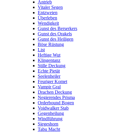
Antrieb
Vitaler Segen
Entzweien
Überleben
Wendigkeit
Gunst des Berserkers
Gunst des Orakels
Gunst des Heiligen
Böse Rüstung
List
Heftige Wut
Klingentanz
Stille Deckung
Echte Pietät
Seelenheiler
Feuriger Komet
Vampir Gral
Drachen Deckung
Negierendes Prisma
Orderbound Bogen
Voidwalker Stab
Gegenheilung
Windführung
Siegeshorn
Tabu Macht